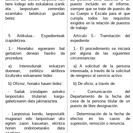
bere kidego edo eskalakoa izanik
puesto incluido en el informe,
eta lanpostuen zerrendan
siempre que se trate de puesto de
ezarritako betekizun guztiak
su Cuerpo o Escala para el que
betez.
cumpla todos los requisitos
exigidos en la relación de puestos
de trabajo
5 Artikulua.- Espedienteak
Artículo 5.- Tramitación del
izapidetzea.
expediente.
1.- Honelako egoeraren bat
1.- El procedimiento se iniciará
gertatzen denean hasiko da
por alguna de las siguientes
prozedura:
circunstancias:
a) Interesdunak eskatzen
a) A solicitud de la persona
duenean, zerbitzu aktibora
interesada, a través de la solicitud
itzultzeko eskaeraren bidez.
de reingreso al servicio activo.
b) Ofizioz, honako hauen bidez:
b) De oficio, a través de:
- Sailak izendapen askeko
- Comunicación del
lanpostuko titularrari kargu-
Departamento de la fecha del
gabetzearen data jakinaraztea.
cese de la persona titular de un
puesto de libre designación.
- Lanpostua kendu, lanpostutik
- Determinación de la fecha de
mugiarazi edo lanpostuari uko
efectos en los casos de
egiten zaion kasuetan, ekintza
supresión, remoción o renuncia.
horien ondorioetarako data
ezartzea.