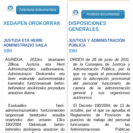
Azterketa dokumentala
Análisis documental
XEDAPEN OROKORRAK
DISPOSICIONES
GENERALES
JUSTIZIA ETA HERRI
JUSTICIA Y ADMINISTRACIÓN
ADMINISTRAZIO SAILA
PÚBLICA
3393
3393
AGINDUA, 2011ko ekainaren
ORDEN de 28 de junio de 2011,
28koa, Justizia eta Herri
de la Consejera de Justicia y
Administrazioko sailburuarena,
Administración Pública, por la
Administrazio Orokorreko eta
que se regula el procedimiento
bere erakunde autonomoetako
para la adscripción provisional
karrerako funtzionarioak behin-
del personal funcionario de
behinekoz atxikitzeko prozedura
carrera de la administración
arautzen duena.
general y sus organismos
autónomos.
Euskadiko herri-
El Decreto 190/2004, de 13 de
administrazioetako funtzionarioen
octubre, por el que se aprueba el
lanpostuak betetzeko araudia
Reglamento de Provisión de
onartzeko den urriaren 13ko
puestos de trabajo del personal
190/2004 Dekretuak behin-
funcionario de las
behineko atxikipena arautzen du
Administraciones Públicas