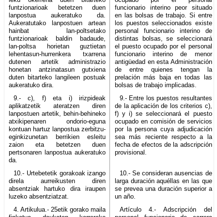
funtzionarioak betetzen duen
funcionario interino peor situado
lanpostua aukeratuko da.
en las bolsas de trabajo. Si entre
Aukeratutako lanpostuen artean
los puestos seleccionados existe
hainbat lan-poltsetako
personal funcionario interino de
funtzionarioak baldin badaude,
distintas bolsas, se seleccionará
lan-poltsa horietan guztietan
el puesto ocupado por el personal
lehentasun-hurrenkera txarrena
funcionario interino de menor
dutenen artetik administrazio
antigüedad en esta Administración
honetan antzinatasun gutxiena
de entre quienes tengan la
duten bitarteko langileen postuak
prelación más baja en todas las
aukeratuko dira.
bolsas de trabajo implicadas.
9.- c), f) eta i) irizpideak
9.- Entre los puestos resultantes
aplikatzetik ateratzen diren
de la aplicación de los criterios c),
lanpostuen artetik, behin-behineko
f) y i) se seleccionará el puesto
atxikipenaren ondorio-eguna
ocupado en comisión de servicios
kontuan hartuz lanpostua zerbitzu-
por la persona cuya adjudicación
eginkizunetan berrikien esleitu
sea más reciente respecto a la
zaion eta betetzen duen
fecha de efectos de la adscripción
pertsonaren lanpostua aukeratuko
provisional.
da.
10.- Urtebetetik gorakoak izango
10.- Se consideran ausencias de
direla aurreikusten diren
larga duración aquéllas en las que
absentziak hartuko dira iraupen
se prevea una duración superior a
luzeko absentziatzat.
un año.
4. Artikulua.- 25etik gorako maila
Artículo 4.- Adscripción del