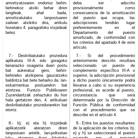
amortizatzearen ondorioz behin-
deba ser adscrito
behinekoz atxiki behar diren
provisionalmente como
langileak, ahal bada,
consecuencia de la amortización
amortizatutako lanpostuaren
del puesto que ocupa, las
sailean atxikiko dira, artikulu
adscripciones tendrán lugar
honetako 4. paragrafoko irizpideak
preferentemente en el
betez.
Departamento del puesto
amortizado, de conformidad con
los criterios del apartado 4 de este
artículo.
7.- Deskribatutako prozedura
7.- Si del procedimiento
aplikatuta III-A edo goragoko
anteriormente descrito resultara
berariazko osagarria duen postu
seleccionado un puesto de
bat aukeratuz gero, behin-
complemento específico III-A o
behineko atxikipena gauzatzeko
superior, la adscripción provisional
baldintza bat bete beharko da: lan-
a dicho puesto únicamente podrá
eskarmentua postuarekin bat
llevarse a cabo si su experiencia
etortzea. Funtzio Publikoaren
profesional, es acorde al puesto,
Zuzendaritzak zehaztuko du hori
circunstancia que será
hala gertatzen den, 4. artikuluan
determinada por la Dirección de
deskribatutako prozedurarekin bat
Función Pública de conformidad
etorriz.
con el procedimiento que se
describe en el artículo 4.
8.- b), e) eta h) irizpideak
8.- Entre los puestos resultantes
aplikatzetik ateratzen diren
de la aplicación de los criterios b),
lanpostuen artetik, lan-poltsetan
e) y h) se seleccionará el puesto
leku okerrena duen bitarteko
ocupado por el personal