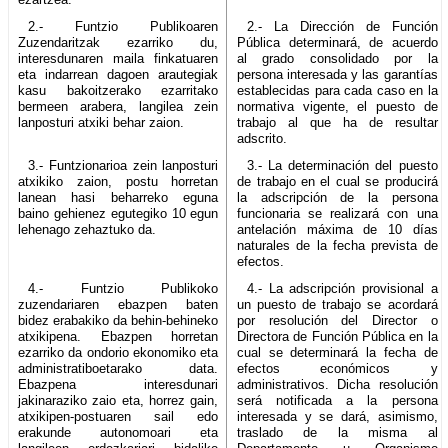
2.- Funtzio Publikoaren
2.- La Dirección de Función
Zuzendaritzak ezarriko du,
Pública determinará, de acuerdo
interesdunaren maila finkatuaren
al grado consolidado por la
eta indarrean dagoen arautegiak
persona interesada y las garantías
kasu bakoitzerako ezarritako
establecidas para cada caso en la
bermeen arabera, langilea zein
normativa vigente, el puesto de
lanposturi atxiki behar zaion.
trabajo al que ha de resultar
adscrito.
3.- Funtzionarioa zein lanposturi
3.- La determinación del puesto
atxikiko zaion, postu horretan
de trabajo en el cual se producirá
lanean hasi beharreko eguna
la adscripción de la persona
baino gehienez egutegiko 10 egun
funcionaria se realizará con una
lehenago zehaztuko da.
antelación máxima de 10 días
naturales de la fecha prevista de
efectos.
4.- Funtzio Publikoko
4.- La adscripción provisional a
zuzendariaren ebazpen baten
un puesto de trabajo se acordará
bidez erabakiko da behin-behineko
por resolución del Director o
atxikipena. Ebazpen horretan
Directora de Función Pública en la
ezarriko da ondorio ekonomiko eta
cual se determinará la fecha de
administratiboetarako data.
efectos económicos y
Ebazpena interesdunari
administrativos. Dicha resolución
jakinaraziko zaio eta, horrez gain,
será notificada a la persona
atxikipen-postuaren sail edo
interesada y se dará, asimismo,
erakunde autonomoari eta
traslado de la misma al