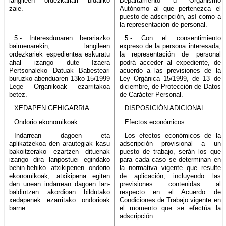
langileen ordezkariari bidaliko
Departamento u Organismo
zaie.
Autónomo al que pertenezca el
puesto de adscripción, así como a
la representación de personal.
5.- Interesdunaren berariazko
5.- Con el consentimiento
baimenarekin, langileen
expreso de la persona interesada,
ordezkariek espedientea eskuratu
la representación de personal
ahal izango dute Izaera
podrá acceder al expediente, de
Pertsonaleko Datuak Babesteari
acuerdo a las previsiones de la
buruzko abenduaren 13ko 15/1999
Ley Orgánica 15/1999, de 13 de
Lege Organikoak ezarritakoa
diciembre, de Protección de Datos
betez.
de Carácter Personal.
XEDAPEN GEHIGARRIA
DISPOSICIÓN ADICIONAL
Ondorio ekonomikoak.
Efectos económicos.
Indarrean dagoen eta
Los efectos económicos de la
aplikatzekoa den arautegiak kasu
adscripción provisional a un
bakoitzerako ezartzen dituenak
puesto de trabajo, serán los que
izango dira lanpostuei egindako
para cada caso se determinan en
behin-behiko atxikipenen ondorio
la normativa vigente que resulte
ekonomikoak, atxikipena egiten
de aplicación, incluyendo las
den unean indarrean dagoen lan-
previsiones contenidas al
baldintzen akordioan bildutako
respecto en el Acuerdo de
xedapenek ezarritako ondorioak
Condiciones de Trabajo vigente en
barne.
el momento que se efectúa la
adscripción.