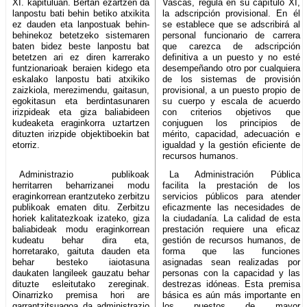
XI. kapituluan. Bertan ezartzen da
Vascas, regula en su capítulo XI,
lanpostu bati behin betiko atxikita
la adscripción provisional. En él
ez dauden eta lanpostuak behin-
se establece que se adscribirá al
behinekoz betetzeko sistemaren
personal funcionario de carrera
baten bidez beste lanpostu bat
que carezca de adscripción
betetzen ari ez diren karrerako
definitiva a un puesto y no esté
funtzionarioak beraien kidego eta
desempeñando otro por cualquiera
eskalako lanpostu bati atxikiko
de los sistemas de provisión
zaizkiola, merezimendu, gaitasun,
provisional, a un puesto propio de
egokitasun eta berdintasunaren
su cuerpo y escala de acuerdo
irizpideak eta giza baliabideen
con criterios objetivos que
kudeaketa eraginkorra uztartzen
conjuguen los principios de
dituzten irizpide objektiboekin bat
mérito, capacidad, adecuación e
etorriz.
igualdad y la gestión eficiente de
recursos humanos.
Administrazio publikoak
La Administración Pública
herritarren beharrizanei modu
facilita la prestación de los
eraginkorrean erantzuteko zerbitzu
servicios públicos para atender
publikoak ematen ditu. Zerbitzu
eficazmente las necesidades de
horiek kalitatezkoak izateko, giza
la ciudadanía. La calidad de esta
baliabideak modu eraginkorrean
prestación requiere una eficaz
kudeatu behar dira eta,
gestión de recursos humanos, de
horretarako, gaituta dauden eta
forma que las funciones
behar besteko iaiotasuna
asignadas sean realizadas por
daukaten langileek gauzatu behar
personas con la capacidad y las
dituzte esleitutako zereginak.
destrezas idóneas. Esta premisa
Oinarrizko premisa hori are
básica es aún más importante en
garrantzitsuagoa da administrazio
los puestos de mayor