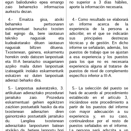
egun balioduneko epea emango
no superior a 3 días hábiles,
zaio beharrezko informazioa
aporte la información necesaria.
aurkeztu dezan.
4.- Emaitza gisa, atxiki
4.- Como resultado se elaborará
beharreko pertsonaren
un informe acerca de la
eskarmentuari buruzko txosten
experiencia de la persona a
bat egingo da, bere iaiotasun
adscribir, en el que se indicarán
tekniko nagusiak eta
sus principales destrezas
kudeaketarako dituen iaiotasun
técnicas y de gestión. En dicho
nagusiak biltzen dituena.
informe se señalarán, además, los
Txostenean, gainera, eskarmentu
puestos de trabajo que se ajustan
horrekin ondo datozen lanpostuak
a esa experiencia y los puestos
eta III-A berariazko osagarriaren
para los que no es necesaria
azpiko maila duten lanpostuak
experiencia alguna al tratarse de
izateagatik inolako eskarmenturik
puestos de nivel de complemento
eskatzen ez duten lanpostuak
específico inferior a III-A.
adierazi beharko dira.
5.- Lanpostua aukeratzeko, 3.
5.- La selección del puesto se
artikuluan adierazitako prozedurari
hará de acuerdo al procedimiento
jarraituko zaio. Prozedura
establecido en el artículo 3,
eskarmentuari gehien egokitzen
iniciándose este procedimiento a
zaizkien postuetatik hasiko da eta
partir de los puestos del informe
txostenean adierazten diren
con mayor adecuación a su
gainontzeko postuetatik jarraituko
experiencia y, en su caso,
du. Langilea txostenean
continuándose por el resto de
adierazitako lanposturen batean
puestos señalados en el informe.
atxikiko da, betiere lanpostu hori
La persona será adscrita a un