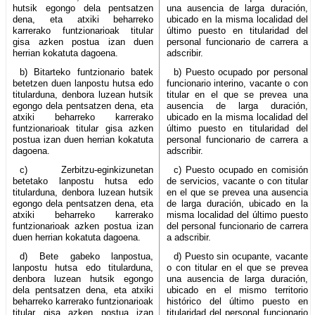
hutsik egongo dela pentsatzen
una ausencia de larga duración,
dena, eta atxiki beharreko
ubicado en la misma localidad del
karrerako funtzionarioak titular
último puesto en titularidad del
gisa azken postua izan duen
personal funcionario de carrera a
herrian kokatuta dagoena.
adscribir.
b) Bitarteko funtzionario batek
b) Puesto ocupado por personal
betetzen duen lanpostu hutsa edo
funcionario interino, vacante o con
titularduna, denbora luzean hutsik
titular en el que se prevea una
egongo dela pentsatzen dena, eta
ausencia de larga duración,
atxiki beharreko karrerako
ubicado en la misma localidad del
funtzionarioak titular gisa azken
último puesto en titularidad del
postua izan duen herrian kokatuta
personal funcionario de carrera a
dagoena.
adscribir.
c) Zerbitzu-eginkizunetan
c) Puesto ocupado en comisión
betetako lanpostu hutsa edo
de servicios, vacante o con titular
titularduna, denbora luzean hutsik
en el que se prevea una ausencia
egongo dela pentsatzen dena, eta
de larga duración, ubicado en la
atxiki beharreko karrerako
misma localidad del último puesto
funtzionarioak azken postua izan
del personal funcionario de carrera
duen herrian kokatuta dagoena.
a adscribir.
d) Bete gabeko lanpostua,
d) Puesto sin ocupante, vacante
lanpostu hutsa edo titularduna,
o con titular en el que se prevea
denbora luzean hutsik egongo
una ausencia de larga duración,
dela pentsatzen dena, eta atxiki
ubicado en el mismo territorio
beharreko karrerako funtzionarioak
histórico del último puesto en
titular gisa azken postua izan
titularidad del personal funcionario