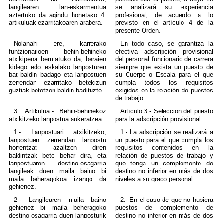
langilearen lan-eskarmentua
se analizará su experiencia
aztertuko da agindu honetako 4.
profesional, de acuerdo a lo
artikuluak ezarritakoaren arabera.
previsto en el artículo 4 de la
presente Orden.
Nolanahi ere, karrerako
En todo caso, se garantiza la
funtzionarioen behin-behineko
efectiva adscripción provisional
atxikipena bermatuko da, beraien
del personal funcionario de carrera
kidego edo eskalako lanposturen
siempre que exista un puesto de
bat baldin badago eta lanpostuen
su Cuerpo o Escala para el que
zerrendan ezarritako betekizun
cumpla todos los requisitos
guztiak betetzen baldin badituzte.
exigidos en la relación de puestos
de trabajo.
3. Artikulua.- Behin-behinekoz
Artículo 3.- Selección del puesto
atxikitzeko lanpostua aukeratzea.
para la adscripción provisional.
1.- Lanpostuari atxikitzeko,
1.- La adscripción se realizará a
lanpostuen zerrendan lanpostu
un puesto para el que cumpla los
horrentzat azaltzen diren
requisitos contenidos en la
baldintzak bete behar dira, eta
relación de puestos de trabajo y
lanpostuaren destino-osagarria
que tenga un complemento de
langileak duen maila baino bi
destino no inferior en más de dos
maila beheragokoa izango da
niveles a su grado personal.
gehienez.
2.- Langilearen maila baino
2.- En el caso de que no hubiera
gehienez bi maila beheragoko
puestos de complemento de
destino-osagarria duen lanposturik
destino no inferior en más de dos