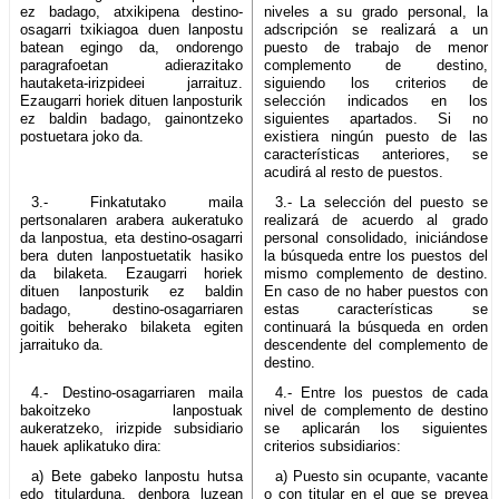
ez badago, atxikipena destino-
niveles a su grado personal, la
osagarri txikiagoa duen lanpostu
adscripción se realizará a un
batean egingo da, ondorengo
puesto de trabajo de menor
paragrafoetan adierazitako
complemento de destino,
hautaketa-irizpideei jarraituz.
siguiendo los criterios de
Ezaugarri horiek dituen lanposturik
selección indicados en los
ez baldin badago, gainontzeko
siguientes apartados. Si no
postuetara joko da.
existiera ningún puesto de las
características anteriores, se
acudirá al resto de puestos.
3.- Finkatutako maila
3.- La selección del puesto se
pertsonalaren arabera aukeratuko
realizará de acuerdo al grado
da lanpostua, eta destino-osagarri
personal consolidado, iniciándose
bera duten lanpostuetatik hasiko
la búsqueda entre los puestos del
da bilaketa. Ezaugarri horiek
mismo complemento de destino.
dituen lanposturik ez baldin
En caso de no haber puestos con
badago, destino-osagarriaren
estas características se
goitik beherako bilaketa egiten
continuará la búsqueda en orden
jarraituko da.
descendente del complemento de
destino.
4.- Destino-osagarriaren maila
4.- Entre los puestos de cada
bakoitzeko lanpostuak
nivel de complemento de destino
aukeratzeko, irizpide subsidiario
se aplicarán los siguientes
hauek aplikatuko dira:
criterios subsidiarios:
a) Bete gabeko lanpostu hutsa
a) Puesto sin ocupante, vacante
edo titularduna, denbora luzean
o con titular en el que se prevea