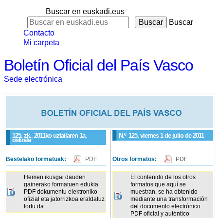
Buscar en euskadi.eus
Buscar
Contacto
Mi carpeta
Boletín Oficial del País Vasco
Sede electrónica
125. zk., 2011ko uztailaren 1a,
N.º
125
, viernes 1 de julio de 2011
ostirala
Bestelako formatuak:
PDF
Otros formatos:
PDF
Hemen ikusgai dauden
El contenido de los otros
gainerako formatuen edukia
formatos que aquí se
PDF dokumentu elektroniko
muestran, se ha obtenido
ofizial eta jatorrizkoa eraldatuz
mediante una transformación
lortu da
del documento electrónico
PDF oficial y auténtico