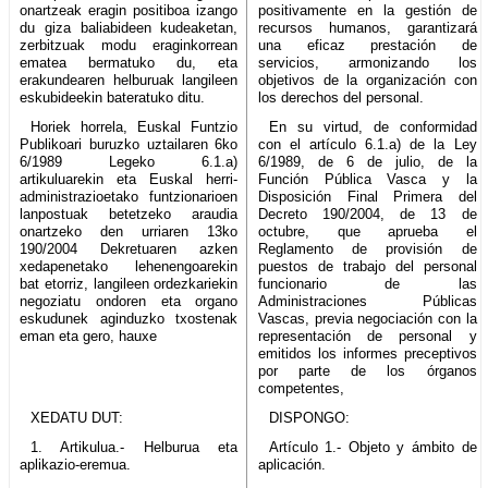
onartzeak eragin positiboa izango
positivamente en la gestión de
du giza baliabideen kudeaketan,
recursos humanos, garantizará
zerbitzuak modu eraginkorrean
una eficaz prestación de
ematea bermatuko du, eta
servicios, armonizando los
erakundearen helburuak langileen
objetivos de la organización con
eskubideekin bateratuko ditu.
los derechos del personal.
Horiek horrela, Euskal Funtzio
En su virtud, de conformidad
Publikoari buruzko uztailaren 6ko
con el artículo 6.1.a) de la Ley
6/1989 Legeko 6.1.a)
6/1989, de 6 de julio, de la
artikuluarekin eta Euskal herri-
Función Pública Vasca y la
administrazioetako funtzionarioen
Disposición Final Primera del
lanpostuak betetzeko araudia
Decreto 190/2004, de 13 de
onartzeko den urriaren 13ko
octubre, que aprueba el
190/2004 Dekretuaren azken
Reglamento de provisión de
xedapenetako lehenengoarekin
puestos de trabajo del personal
bat etorriz, langileen ordezkariekin
funcionario de las
negoziatu ondoren eta organo
Administraciones Públicas
eskudunek aginduzko txostenak
Vascas, previa negociación con la
eman eta gero, hauxe
representación de personal y
emitidos los informes preceptivos
por parte de los órganos
competentes,
XEDATU DUT:
DISPONGO:
1. Artikulua.- Helburua eta
Artículo 1.- Objeto y ámbito de
aplikazio-eremua.
aplicación.