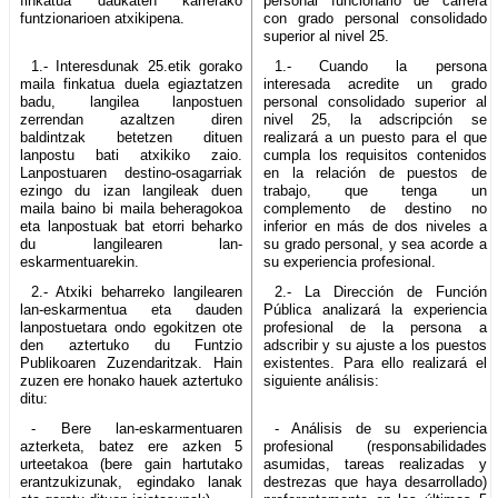
finkatua daukaten karrerako
personal funcionario de carrera
funtzionarioen atxikipena.
con grado personal consolidado
superior al nivel 25.
1.- Interesdunak 25.etik gorako
1.- Cuando la persona
maila finkatua duela egiaztatzen
interesada acredite un grado
badu, langilea lanpostuen
personal consolidado superior al
zerrendan azaltzen diren
nivel 25, la adscripción se
baldintzak betetzen dituen
realizará a un puesto para el que
lanpostu bati atxikiko zaio.
cumpla los requisitos contenidos
Lanpostuaren destino-osagarriak
en la relación de puestos de
ezingo du izan langileak duen
trabajo, que tenga un
maila baino bi maila beheragokoa
complemento de destino no
eta lanpostuak bat etorri beharko
inferior en más de dos niveles a
du langilearen lan-
su grado personal, y sea acorde a
eskarmentuarekin.
su experiencia profesional.
2.- Atxiki beharreko langilearen
2.- La Dirección de Función
lan-eskarmentua eta dauden
Pública analizará la experiencia
lanpostuetara ondo egokitzen ote
profesional de la persona a
den aztertuko du Funtzio
adscribir y su ajuste a los puestos
Publikoaren Zuzendaritzak. Hain
existentes. Para ello realizará el
zuzen ere honako hauek aztertuko
siguiente análisis:
ditu:
- Bere lan-eskarmentuaren
- Análisis de su experiencia
azterketa, batez ere azken 5
profesional (responsabilidades
urteetakoa (bere gain hartutako
asumidas, tareas realizadas y
erantzukizunak, egindako lanak
destrezas que haya desarrollado)