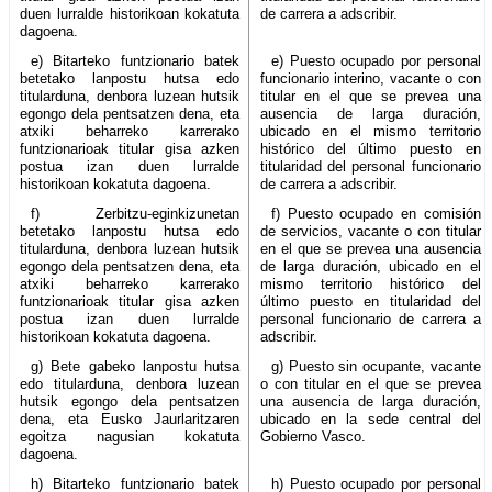
duen lurralde historikoan kokatuta
de carrera a adscribir.
dagoena.
e) Bitarteko funtzionario batek
e) Puesto ocupado por personal
betetako lanpostu hutsa edo
funcionario interino, vacante o con
titularduna, denbora luzean hutsik
titular en el que se prevea una
egongo dela pentsatzen dena, eta
ausencia de larga duración,
atxiki beharreko karrerako
ubicado en el mismo territorio
funtzionarioak titular gisa azken
histórico del último puesto en
postua izan duen lurralde
titularidad del personal funcionario
historikoan kokatuta dagoena.
de carrera a adscribir.
f) Zerbitzu-eginkizunetan
f) Puesto ocupado en comisión
betetako lanpostu hutsa edo
de servicios, vacante o con titular
titularduna, denbora luzean hutsik
en el que se prevea una ausencia
egongo dela pentsatzen dena, eta
de larga duración, ubicado en el
atxiki beharreko karrerako
mismo territorio histórico del
funtzionarioak titular gisa azken
último puesto en titularidad del
postua izan duen lurralde
personal funcionario de carrera a
historikoan kokatuta dagoena.
adscribir.
g) Bete gabeko lanpostu hutsa
g) Puesto sin ocupante, vacante
edo titularduna, denbora luzean
o con titular en el que se prevea
hutsik egongo dela pentsatzen
una ausencia de larga duración,
dena, eta Eusko Jaurlaritzaren
ubicado en la sede central del
egoitza nagusian kokatuta
Gobierno Vasco.
dagoena.
h) Bitarteko funtzionario batek
h) Puesto ocupado por personal