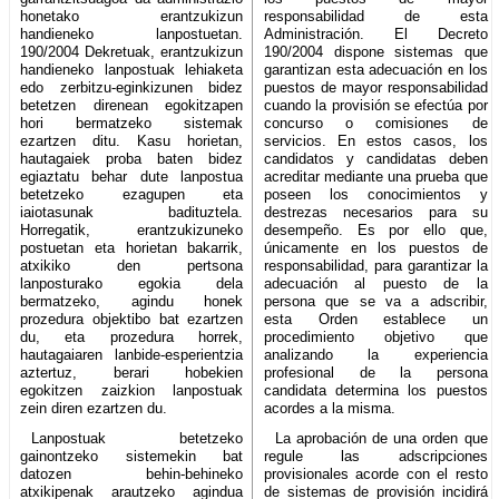
honetako erantzukizun
responsabilidad de esta
handieneko lanpostuetan.
Administración. El Decreto
190/2004 Dekretuak, erantzukizun
190/2004 dispone sistemas que
handieneko lanpostuak lehiaketa
garantizan esta adecuación en los
edo zerbitzu-eginkizunen bidez
puestos de mayor responsabilidad
betetzen direnean egokitzapen
cuando la provisión se efectúa por
hori bermatzeko sistemak
concurso o comisiones de
ezartzen ditu. Kasu horietan,
servicios. En estos casos, los
hautagaiek proba baten bidez
candidatos y candidatas deben
egiaztatu behar dute lanpostua
acreditar mediante una prueba que
betetzeko ezagupen eta
poseen los conocimientos y
iaiotasunak badituztela.
destrezas necesarios para su
Horregatik, erantzukizuneko
desempeño. Es por ello que,
postuetan eta horietan bakarrik,
únicamente en los puestos de
atxikiko den pertsona
responsabilidad, para garantizar la
lanposturako egokia dela
adecuación al puesto de la
bermatzeko, agindu honek
persona que se va a adscribir,
prozedura objektibo bat ezartzen
esta Orden establece un
du, eta prozedura horrek,
procedimiento objetivo que
hautagaiaren lanbide-esperientzia
analizando la experiencia
aztertuz, berari hobekien
profesional de la persona
egokitzen zaizkion lanpostuak
candidata determina los puestos
zein diren ezartzen du.
acordes a la misma.
Lanpostuak betetzeko
La aprobación de una orden que
gainontzeko sistemekin bat
regule las adscripciones
datozen behin-behineko
provisionales acorde con el resto
atxikipenak arautzeko agindua
de sistemas de provisión incidirá