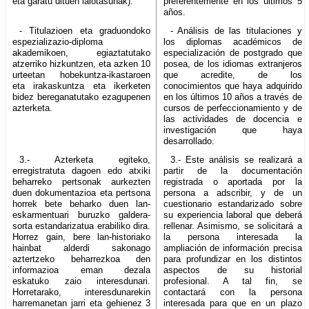
eta garatu dituen iaiotasunak).
preferentemente en los últimos 5
años.
- Titulazioen eta graduondoko
- Análisis de las titulaciones y
espezializazio-diploma
los diplomas académicos de
akademikoen, egiaztatutako
especialización de postgrado que
atzerriko hizkuntzen, eta azken 10
posea, de los idiomas extranjeros
urteetan hobekuntza-ikastaroen
que acredite, de los
eta irakaskuntza eta ikerketen
conocimientos que haya adquirido
bidez bereganatutako ezagupenen
en los últimos 10 años a través de
azterketa.
cursos de perfeccionamiento y de
las actividades de docencia e
investigación que haya
desarrollado.
3.- Azterketa egiteko,
3.- Este análisis se realizará a
erregistratuta dagoen edo atxiki
partir de la documentación
beharreko pertsonak aurkezten
registrada o aportada por la
duen dokumentazioa eta pertsona
persona a adscribir, y de un
horrek bete beharko duen lan-
cuestionario estandarizado sobre
eskarmentuari buruzko galdera-
su experiencia laboral que deberá
sorta estandarizatua erabiliko dira.
rellenar. Asimismo, se solicitará a
Horrez gain, bere lan-historiako
la persona interesada la
hainbat alderdi sakonago
ampliación de información precisa
aztertzeko beharrezkoa den
para profundizar en los distintos
informazioa eman dezala
aspectos de su historial
eskatuko zaio interesdunari.
profesional. A tal fin, se
Horretarako, interesdunarekin
contactará con la persona
harremanetan jarri eta gehienez 3
interesada para que en un plazo