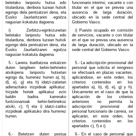
betetako lanpostu hutsa edo
funcionario interino, vacante o con
titularduna, denbora luzean hutsik
titular en el que se prevea una
egongo dela pentsatzen dena, eta
ausencia de larga duración,
Eusko Jaurlaritzaren egoitza
ubicado en la sede central del
nagusian kokatuta dagoena.
Gobierno Vasco.
i) Zerbitzu-eginkizunetan
i) Puesto ocupado en comisión
betetako lanpostu hutsa edo
de servicios, vacante o con titular
titularduna, denbora luzean hutsik
en el que se prevea una ausencia
egongo dela pentsatzen dena, eta
de larga duración, ubicado en la
Eusko Jaurlaritzaren egoitza
sede central del Gobierno Vasco.
nagusian kokatuta dagoena.
5.- Lanera bueltatzea eskatzen
5.- La adscripción provisional del
duten langileen behin-behineko
personal que solicita el reingreso
atxikipena lanpostu hutsetan
se efectuará en plazas vacantes,
egingo da, hurrenez hurren a), b),
aplicándose, en este orden, los
d), e), g) eta h) idatzi-zatietan
criterios contenidos en los
adierazitako irizpideak aplikatuz.
apartados a), b), d), e), g) y h).
Irizpide horiek aplikatuz ezin
Únicamente en el caso de que la
baldin badira karrerako
aplicación de los criterios
funtzionarioak behin-behinekoz
anteriores no permita la
atxiki, c), f) eta i) idatzi-zatiko
adscripción provisional del
irizpideak aplikatuko dira hurrenez
personal funcionario de carrera, se
hurren.
aplicarán, en este orden, los
criterios contenidos en los
apartados c), f) e i).
6.- Betetzen duten postua
6.- En el caso de personal que