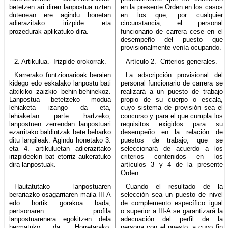
betetzen ari diren lanpostua uzten
en la presente Orden en los casos
dutenean ere agindu honetan
en los que, por cualquier
adierazitako irizpide eta
circunstancia, el personal
prozedurak aplikatuko dira.
funcionario de carrera cese en el
desempeño del puesto que
provisionalmente venía ocupando.
2. Artikulua.- Irizpide orokorrak.
Artículo 2.- Criterios generales.
Karrerako funtzionarioak beraien
La adscripción provisional del
kidego edo eskalako lanpostu bati
personal funcionario de carrera se
atxikiko zaizkio behin-behinekoz.
realizará a un puesto de trabajo
Lanpostua betetzeko modua
propio de su cuerpo o escala,
lehiaketa izango da eta,
cuyo sistema de provisión sea el
lehiaketan parte hartzeko,
concurso y para el que cumpla los
lanpostuen zerrendan lanpostuari
requisitos exigidos para su
ezarritako baldintzak bete beharko
desempeño en la relación de
ditu langileak. Agindu honetako 3.
puestos de trabajo, que se
eta 4. artikuluetan adierazitako
seleccionará de acuerdo a los
irizpideekin bat etorriz aukeratuko
criterios contenidos en los
dira lanpostuak.
artículos 3 y 4 de la presente
Orden.
Hautatutako lanpostuaren
Cuando el resultado de la
berariazko osagarriaren maila III-A
selección sea un puesto de nivel
edo hortik gorakoa bada,
de complemento específico igual
pertsonaren profila
o superior a III-A se garantizará la
lanpostuarenera egokitzen dela
adecuación del perfil de la
bermatuko da. Horretarako,
persona con el puesto, a cuyo fin