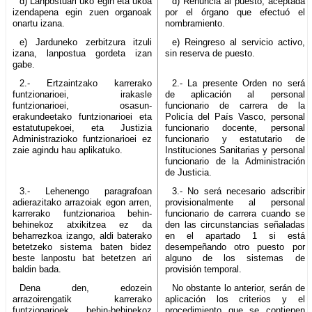
d) Lanpostuari uko egin eta ukoa
d) Renuncia al puesto, aceptada
izendapena egin zuen organoak
por el órgano que efectuó el
onartu izana.
nombramiento.
e) Jarduneko zerbitzura itzuli
e) Reingreso al servicio activo,
izana, lanpostua gordeta izan
sin reserva de puesto.
gabe.
2.- Ertzaintzako karrerako
2.- La presente Orden no será
funtzionarioei, irakasle
de aplicación al personal
funtzionarioei, osasun-
funcionario de carrera de la
erakundeetako funtzionarioei eta
Policía del País Vasco, personal
estatutupekoei, eta Justizia
funcionario docente, personal
Administrazioko funtzionarioei ez
funcionario y estatutario de
zaie agindu hau aplikatuko.
Instituciones Sanitarias y personal
funcionario de la Administración
de Justicia.
3.- Lehenengo paragrafoan
3.- No será necesario adscribir
adierazitako arrazoiak egon arren,
provisionalmente al personal
karrerako funtzionarioa behin-
funcionario de carrera cuando se
behinekoz atxikitzea ez da
den las circunstancias señaladas
beharrezkoa izango, aldi baterako
en el apartado 1 si está
betetzeko sistema baten bidez
desempeñando otro puesto por
beste lanpostu bat betetzen ari
alguno de los sistemas de
baldin bada.
provisión temporal.
Dena den, edozein
No obstante lo anterior, serán de
arrazoirengatik karrerako
aplicación los criterios y el
funtzionarioek behin-behinekoz
procedimiento que se contienen