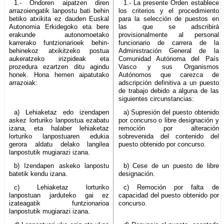
1.- Ondoren aipatzen diren
1.- La presente Orden establece
arrazoiengatik lanpostu bati behin
los criterios y el procedimiento
betiko atxikita ez dauden Euskal
para la selección de puestos en
Autonomia Erkidegoko eta bere
las que se adscribirá
erakunde autonomoetako
provisionalmente al personal
karrerako funtzionarioek behin-
funcionario de carrera de la
behinekoz atxikitzeko postua
Administración General de la
aukeratzeko irizpideak eta
Comunidad Autónoma del País
prozedura ezartzen ditu agindu
Vasco y sus Organismos
honek. Hona hemen aipatutako
Autónomos que carezca de
arrazoiak:
adscripción definitiva a un puesto
de trabajo debido a alguna de las
siguientes circunstancias:
a) Lehiaketaz edo izendapen
a) Supresión del puesto obtenido
askez lorturiko lanpostua ezabatu
por concurso o libre designación y
izana, eta halaber lehiaketaz
remoción por alteración
lorturiko lanpostuaren edukia
sobrevenida del contenido del
gerora aldatu delako langilea
puesto obtenido por concurso.
lanpostutik mugiarazi izana.
b) Izendapen askeko lanpostu
b) Cese de un puesto de libre
batetik kendu izana.
designación.
c) Lehiaketaz lorturiko
c) Remoción por falta de
lanpostuan jarduteko gai ez
capacidad del puesto obtenido por
izateagatik funtzionarioa
concurso.
lanpostutik mugiarazi izana.