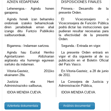
AZKEN XEDAPENAK
DISPOSICIONES FINALES
Lehenengoa.- Agindu honen
Primera.- Desarrollo de la
garapena.
presente Orden.
Agindu honek izan beharreko
El Viceconsejero o
ondorioak izateko beharrezkoak
Viceconsejera de Función Pública
diren jarraibideak eman ahal
podrá dictar las instrucciones que
izango ditu Funtzio Publikoko
pudieran resultar necesarias para
sailburuordeak.
la efectividad de la presente
Orden.
Bigarrena.- Indarrean sartzea.
Segunda.- Entrada en vigor.
Agindu hau Euskal Herriko
La presente Orden entrará en
Agintaritzaren Aldizkarian
vigor el día siguiente al de su
argitaratu eta hurrengo egunean
publicación en el Boletín Oficial
sartuko da indarrean.
del País Vasco.
Vitoria-Gasteiz, 2011ko
En Vitoria-Gasteiz, a 28 de junio
ekainaren 28a.
de 2011.
Justizia eta Herri
La Consejera de Justicia y
Administrazioko sailburua,
Administración Pública,
IDOIA MENDIA CUEVA.
IDOIA MENDIA CUEVA.
Azterketa dokumentala
Análisis documental