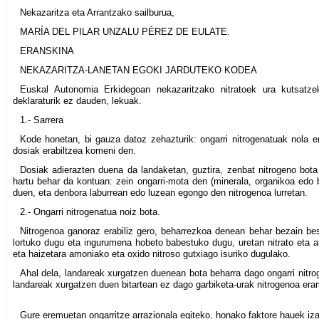
Nekazaritza eta Arrantzako sailburua,
MARÍA DEL PILAR UNZALU PÉREZ DE EULATE.
ERANSKINA
NEKAZARITZA-LANETAN EGOKI JARDUTEKO KODEA
Euskal Autonomia Erkidegoan nekazaritzako nitratoek ura kutsatzek
deklaraturik ez dauden, lekuak.
1.- Sarrera
Kode honetan, bi gauza datoz zehazturik: ongarri nitrogenatuak nola e
dosiak erabiltzea komeni den.
Dosiak adierazten duena da landaketan, guztira, zenbat nitrogeno bota
hartu behar da kontuan: zein ongarri-mota den (minerala, organikoa edo b
duen, eta denbora laburrean edo luzean egongo den nitrogenoa lurretan.
2.- Ongarri nitrogenatua noiz bota.
Nitrogenoa ganoraz erabiliz gero, beharrezkoa denean behar bezain bes
lortuko dugu eta ingurumena hobeto babestuko dugu, uretan nitrato eta 
eta haizetara amoniako eta oxido nitroso gutxiago isuriko dugulako.
Ahal dela, landareak xurgatzen duenean bota beharra dago ongarri nitrog
landareak xurgatzen duen bitartean ez dago garbiketa-urak nitrogenoa era
Gure eremuetan ongarritze arrazionala egiteko, honako faktore hauek iza