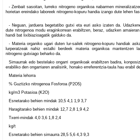
- Zenbait sasoitan, lurreko nitrogeno organikoa nabarmen mineralizatz
horietan ereindako laboreek nitrogeno-kopuru handia izango dute lehen fas
- Neguan, jarduera begetatibo gutxi eta euri asko izaten da. Udazke
dute nitrogenoa modu eraginkorrean erabiltzen, beraz, udazken amaieran 
handi bat lixibiazioagatik galduko da.
- Materia organiko ugari duten lur-sailek nitrogeno-kopuru handiak as
lurperatzeak nahiz estalki berdeek materia organikoa mantentzen la
nitrogeno gutxiago beharko da.
Simaurrak edo bestelako ongarri organikoak erabiltzen badira, konpos
erabiliko den ongarriaren analisirik, honako erreferentzia-taula hau erabil 
Materia lehorra
% Guztizko nitrogenoa Fosforoa (P2O5)
kg/m3 Potasioa (K2O)
Esnetarako behien mindak 10,5 4,1 1,9 3,7
Haragitarako behien mindak 12,7 2,8 1,9 4,2
Txerri-mindak 4,0 3,6 1,8 2,4
kg/t
Esnetarako behien simaurra 28,5 5,6 4,3 9,3