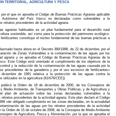
ÓN TERRITORIAL, AGRICULTURA Y PESCA
por el que se aprueba el Código de Buenas Prácticas Agrarias aplicable
 Autónoma del País Vasco no declaradas como vulnerables a la
s nitratos procedentes de la actividad agraria.
s agrarias habituales es un pilar fundamental para el desarrollo rural
ultura sostenible, así como para la protección del patrimonio ecológico.
 fertilizantes constituye el núcleo fundamental de las buenas prácticas a
lasmado hasta ahora en el Decreto 390/1998, de 22 de diciembre, por el
laración de Zonas Vulnerables a la contaminación de las aguas por los
dad agraria y se aprueba el Código de Buenas Prácticas Agrarias de la
o. Este Código está orientado al cumplimiento de los objetivos de la
l control y la reducción de la contaminación de las aguas causada por la
uos procedentes de la ganadería y por el uso excesivo de fertilizantes»
 diciembre de 1991 relativa a la protección de las aguas contra la
s utilizados en la agricultura (91/676/CEE)).
 publicó la Orden de 18 de diciembre de 2000, de los Consejeros de
a y Medio Ambiente, de Transportes y Obras Públicas, y de Agricultura y
l plan de actuación sobre las zonas declaradas vulnerables a la
nitratos procedentes de la actividad agraria. Este plan declaró el Código
999 «de obligado cumplimiento en las zonas declaradas, en la actualidad
contaminación de las aguas por los nitratos procedentes de la actividad
ó en la Orden de 15 de octubre de 2008, de la Consejera de Medio Ambiente
Consejero de Agricultura, Pesca y Alimentación, por la que se aprueba el