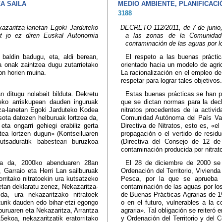
A SAILA
MEDIO AMBIENTE, PLANIFICACI
3188
zaritza-lanetan Egoki Jarduteko
DECRETO 112/2011, de 7 de junio, 
zat jo ez diren Euskal Autonomia
a las zonas de la Comunidad
contaminación de las aguas por lo
 baldin badugu, eta, aldi berean,
El respeto a las buenas práctica
a onak zaintzea dugu zutarrietako
orientado hacia un modelo de agric
 on horien muina.
La racionalización en el empleo de
respetar para lograr tales objetivos.
 ditugu nolabait bilduta. Dekretu
Estas buenas prácticas se han p
zeko arriskupean dauden inguruak
que se dictan normas para la dec
za-lanetan Egoki Jarduteko Kodea
nitratos procedentes de la activi
sota datozen helburuak lortzea da,
Comunidad Autónoma del País Vasc
ta ongarri gehiegi erabiliz gerta
Directiva de Nitratos, esto es, «e
ztea lortzen dugun» (Kontseiluaren
propagación o el vertido de resid
tsaduratik babesteari buruzkoa
(Directiva del Consejo de 12 de
contaminación producida por nitrato
ua da, 2000ko abenduaren 28an
El 28 de diciembre de 2000 se
, Garraio eta Herri Lan sailburuak
Ordenación del Territorio, Viviend
orritako nitratoekin ura kutsatzeko
Pesca, por la que se aprueba e
etan deklaratu zenez, Nekazaritza-
contaminación de las aguas por los 
a, ura nekazaritzako nitratoek
de Buenas Prácticas Agrarias de 1
turik dauden edo bihar-etzi egongo
o en el futuro, vulnerables a la 
buruaren eta Nekazaritza, Arrantza
agraria». Tal obligación se reiter
5ekoa, nekazaritzatik eratorritako
y Ordenación del Territorio y del 