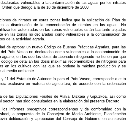
declaradas vulnerables a la contaminación de las aguas por los nitratos
a, Orden que derogó a la de 18 de diciembre de 2000.
ciones de nitratos en estas zonas indica que la aplicación del Plan de
en la disminución de la concentración de nitratos en las aguas. No
tilizantes autorizadas en las zonas vulnerables están bastante alejadas
nte en las zonas no declaradas como vulnerables a la contaminación de
es de la actividad agraria.
idad de aprobar un nuevo Código de Buenas Prácticas Agrarias, para las
del País Vasco no declaradas como vulnerables a la contaminación de
en agrario, en las que las dosis de abonado nitrogenado no tienen por qué
vo código se detallan las dosis máximas recomendables de nitrógeno para
das en los cultivos con las que se obtiene la máxima producción y se
o al medio ambiente.
9 y 11 del Estatuto de Autonomía para el País Vasco, corresponde a esta
a exclusiva en materia de agricultura, de acuerdo con la ordenación
a de las Diputaciones Forales de Álava, Bizkaia y Gipuzkoa, así como
l sector, han sido consultados en la elaboración del presente Decreto.
 los informes preceptivos correspondientes y de conformidad con la
skadi, a propuesta de la Consejera de Medio Ambiente, Planificación
 previa deliberación y aprobación del Consejo de Gobierno en su sesión