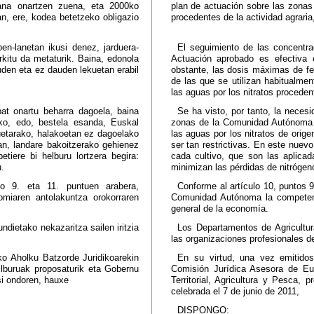
lana onartzen zuena, eta 2000ko
plan de actuación sobre las zonas 
n, ere, kodea betetzeko obligazio
procedentes de la actividad agrari
pen-lanetan ikusi denez, jarduera-
El seguimiento de las concentra
urkitu da metaturik. Baina, edonola
Actuación aprobado es efectiva 
uden eta ez dauden lekuetan erabil
obstante, las dosis máximas de fer
de las que se utilizan habitualme
las aguas por los nitratos procedent
at onartu beharra dagoela, baina
Se ha visto, por tanto, la neces
ako, edo, bestela esanda, Euskal
zonas de la Comunidad Autónoma 
etarako, halakoetan ez dagoelako
las aguas por los nitratos de orig
etan, landare bakoitzerako gehienez
ser tan restrictivas. En este nue
tiere bi helburu lortzera begira:
cada cultivo, que son las aplica
u.
minimizan las pérdidas de nitrógen
ko 9. eta 11. puntuen arabera,
Conforme al artículo 10, puntos 
miaren antolakuntza orokorraren
Comunidad Autónoma la competenci
general de la economía.
dietako nekazaritza sailen iritzia
Los Departamentos de Agricultur
las organizaciones profesionales de
ko Aholku Batzorde Juridikoarekin
En su virtud, una vez emitidos
ailburuak proposaturik eta Gobernu
Comisión Jurídica Asesora de Eu
si ondoren, hauxe
Territorial, Agricultura y Pesca,
celebrada el 7 de junio de 2011,
DISPONGO: