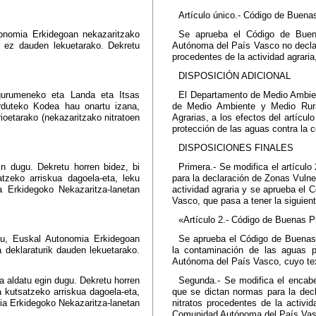
Artículo único.- Código de Buenas
onomia Erkidegoan nekazaritzako
Se aprueba el Código de Buen
k ez dauden lekuetarako. Dekretu
Autónoma del País Vasco no declar
procedentes de la actividad agraria
DISPOSICIÓN ADICIONAL
ngurumeneko eta Landa eta Itsas
El Departamento de Medio Ambiente
arduteko Kodea hau onartu izana,
de Medio Ambiente y Medio Rura
ioetarako (nekazaritzako nitratoen
Agrarias, a los efectos del artícul
protección de las aguas contra la c
DISPOSICIONES FINALES
n dugu. Dekretu horren bidez, bi
Primera.- Se modifica el artículo
atzeko arriskua dagoela-eta, leku
para la declaración de Zonas Vulne
a Erkidegoko Nekazaritza-lanetan
actividad agraria y se aprueba el
Vasco, que pasa a tener la siguien
«Artículo 2.- Código de Buenas P
gu, Euskal Autonomia Erkidegoan
Se aprueba el Código de Buenas 
 deklaraturik dauden lekuetarako.
la contaminación de las aguas p
Autónoma del País Vasco, cuyo text
a aldatu egin dugu. Dekretu horren
Segunda.- Se modifica el encabe
ra kutsatzeko arriskua dagoela-eta,
que se dictan normas para la dec
ia Erkidegoko Nekazaritza-lanetan
nitratos procedentes de la activi
Comunidad Autónoma del País Vasco