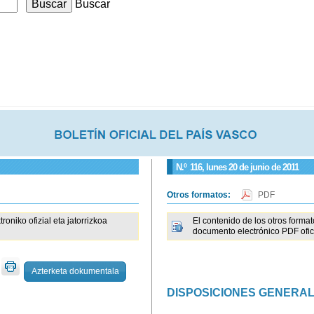
Buscar
N.º
116
, lunes 20 de junio de 2011
Otros formatos:
PDF
iko ofizial eta jatorrizkoa
El contenido de los otros forma
documento electrónico PDF ofici
Azterketa dokumentala
DISPOSICIONES GENERA