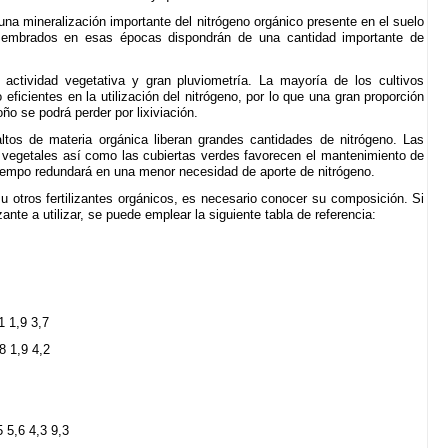
na mineralización importante del nitrógeno orgánico presente en el suelo
s sembrados en esas épocas dispondrán de una cantidad importante de
actividad vegetativa y gran pluviometría. La mayoría de los cultivos
icientes en la utilización del nitrógeno, por lo que una gran proporción
oño se podrá perder por lixiviación.
ltos de materia orgánica liberan grandes cantidades de nitrógeno. Las
s vegetales así como las cubiertas verdes favorecen el mantenimiento de
tiempo redundará en una menor necesidad de aporte de nitrógeno.
 u otros fertilizantes orgánicos, es necesario conocer su composición. Si
izante a utilizar, se puede emplear la siguiente tabla de referencia:
1 1,9 3,7
8 1,9 4,2
 5,6 4,3 9,3