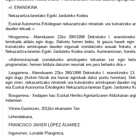
«I. ERANSKINA
Nekazaritza-lanetako Egoki Jarduteko Kodea
Euskal Autonomia Erkidegoan nekazaritzako nitratoek ura kutsatzeko arr
dauden lekuak.»
Hirugarrena.- Abenduaren 22ko 390/1998 Dekretuko I. eranskineko
lerrokada aldatu egin dugu. Dekretu horren bidez, bi gauza hauek egin z
kutsatzeko arriskupean dauden inguruak izendatzeko arauak finkatu; 
Nekazaritza-lanetan Egoki Jarduteko Kodea onartu. Aurrerantzean, honela 
«Administrazioak izendaturiko arriskupeko lekuetan zer egin beh
programetan, hemen bilduta datozen neurriak ere jaso beharko dira.»
Laugarrena.- Abenduaren 22ko 390/1998 Dekretuko I. eranskineko 13.
egin dugu (Azken hitzak eta hamar aginduak datoz puntu horretan). Dek
egin ziren: nekazaritzako nitratoek ura kutsatzeko arriskupean dauden in
eta Euskal Autonomia Erkidegoko Nekazaritza-lanetan Egoki Jarduteko K
Bosgarrena.- Xedapen hau Euskal Herriko Agintaritzaren Aldizkarian argi
indarrean.
Vitoria-Gasteizen, 2011ko ekainaren 7an.
Lehendakaria,
FRANCISCO JAVIER LÓPEZ ÁLVAREZ.
Ingurumen, Lurralde Plangintza,