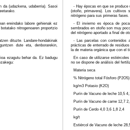
en da (udazkena, udaberria). Sasoi
- Hay épocas en que se produce u
eetarako.
(otoño, primavera). Los cultivo
nitrógeno para sus primeras fases.
nean ereindako labore gehienak ez
- El invierno es época de poca 
botatako nitrogenoaren proportzio
sembrados en otoño son muy poco ef
del nitrógeno aportado a final de ot
katzen dituzte. Landare-hondakinak
- Las parcelas con contenidos a
guntzen dute eta, denborarekin,
prácticas de enterrado de residuo
la de materia orgánica que con el 
izioa ezagutu behar da. Ez badugu
En caso de utilizarse estiércoles
dezakegu:
no se dispone de análisis del fertil
Materia seca
% Nitrógeno total Fósforo (P2O5)
kg/m3 Potasio (K2O)
Purín de Vacuno de leche 10,5 4,
Purín de Vacuno de carne 12,7 2,
Purín de Cerdo 4,0 3,6 1,8 2,4
kg/t
Estiércol de Vacuno de leche 28,5