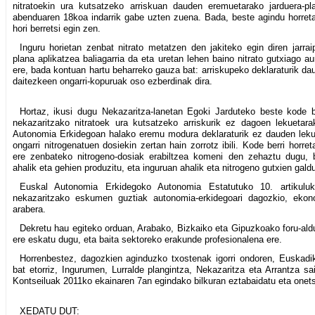
nitratoekin ura kutsatzeko arriskuan dauden eremuetarako jarduera-p
abenduaren 18koa indarrik gabe uzten zuena. Bada, beste agindu horreta
hori berretsi egin zen.
Inguru horietan zenbat nitrato metatzen den jakiteko egin diren jarrai
plana aplikatzea baliagarria da eta uretan lehen baino nitrato gutxiago a
ere, bada kontuan hartu beharreko gauza bat: arriskupeko deklaraturik da
daitezkeen ongarri-kopuruak oso ezberdinak dira.
Hortaz, ikusi dugu Nekazaritza-lanetan Egoki Jarduteko beste kode b
nekazaritzako nitratoek ura kutsatzeko arriskurik ez dagoen lekuetar
Autonomia Erkidegoan halako eremu modura deklaraturik ez dauden leku
ongarri nitrogenatuen dosiekin zertan hain zorrotz ibili. Kode berri horr
ere zenbateko nitrogeno-dosiak erabiltzea komeni den zehaztu dugu, be
ahalik eta gehien produzitu, eta inguruan ahalik eta nitrogeno gutxien gald
Euskal Autonomia Erkidegoko Autonomia Estatutuko 10. artikulu
nekazaritzako eskumen guztiak autonomia-erkidegoari dagozkio, ekono
arabera.
Dekretu hau egiteko orduan, Arabako, Bizkaiko eta Gipuzkoako foru-aldun
ere eskatu dugu, eta baita sektoreko erakunde profesionalena ere.
Horrenbestez, dagozkien aginduzko txostenak igorri ondoren, Euskadi
bat etorriz, Ingurumen, Lurralde plangintza, Nekazaritza eta Arrantza s
Kontseiluak 2011ko ekainaren 7an egindako bilkuran eztabaidatu eta onet
XEDATU DUT: