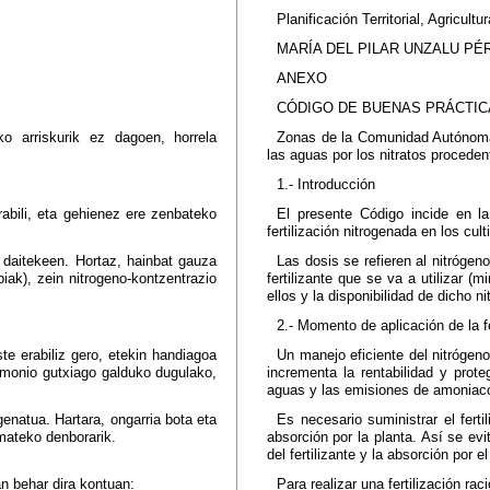
Planificación Territorial, Agricult
MARÍA DEL PILAR UNZALU PÉ
ANEXO
CÓDIGO DE BUENAS PRÁCTIC
o arriskurik ez dagoen, horrela
Zonas de la Comunidad Autónoma
las aguas por los nitratos procedent
1.- Introducción
rabili, eta gehienez ere zenbateko
El presente Código incide en l
fertilización nitrogenada en los cult
 daitekeen. Hortaz, hainbat gauza
Las dosis se refieren al nitrógeno
iak), zein nitrogeno-kontzentrazio
fertilizante que se va a utilizar 
ellos y la disponibilidad de dicho ni
2.- Momento de aplicación de la fe
te erabiliz gero, etekin handiagoa
Un manejo eficiente del nitrógeno
amonio gutxiago galduko dugulako,
incrementa la rentabilidad y prot
aguas y las emisiones de amoniaco 
enatua. Hartara, ongarria bota eta
Es necesario suministrar el fert
mateko denborarik.
absorción por la planta. Así se evi
del fertilizante y la absorción por el
n behar dira kontuan:
Para realizar una fertilización ra