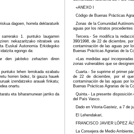
«ANEXO I
Código de Buenas Prácticas Agra
iskua dagoen, horrela deklaraturik
Zonas de la Comunidad Autónoma 
aguas por los nitratos procedentes 
 sarrerako 1. puntuko laugarren
Tercera.- Se modifica la redacci
iren: nekazaritzako nitratoek ura
390/1998, de 22 de diciembre, por
eta Euskal Autonomia Erkidegoko
contaminación de las aguas por los
idatzita egongo da:
Buenas Prácticas Agrarias de la 
ar den jakiteko zehazten diren
«Las medidas aquí incorporadas 
zonas vulnerables que se designen 
 puntuko lehen lerrokada ezabatu
Cuarta.- Se suprime el primer pár
retu horren bidez, bi gauza hauek
de 22 de diciembre, por el que
guruak izendatzeko arauak finkatu;
contaminación de las aguas por los
odea onartu.
Buenas Prácticas Agrarias de la 
taratu eta biharamunean jarriko da
Quinta.- La presente disposición e
del País Vasco.
Dado en Vitoria-Gasteiz, a 7 de j
El Lehendakari,
FRANCISCO JAVIER LÓPEZ ÁL
La Consejera de Medio Ambiente