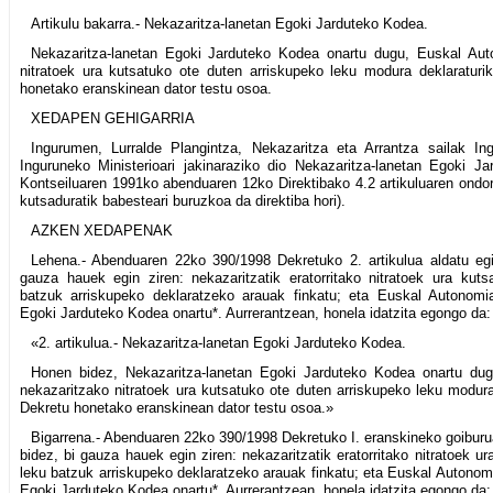
Artikulu bakarra.- Nekazaritza-lanetan Egoki Jarduteko Kodea.
Nekazaritza-lanetan Egoki Jarduteko Kodea onartu dugu, Euskal Aut
nitratoek ura kutsatuko ote duten arriskupeko leku modura deklaraturi
honetako eranskinean dator testu osoa.
XEDAPEN GEHIGARRIA
Ingurumen, Lurralde Plangintza, Nekazaritza eta Arrantza sailak I
Inguruneko Ministerioari jakinaraziko dio Nekazaritza-lanetan Egoki J
Kontseiluaren 1991ko abenduaren 12ko Direktibako 4.2 artikuluaren ondor
kutsaduratik babesteari buruzkoa da direktiba hori).
AZKEN XEDAPENAK
Lehena.- Abenduaren 22ko 390/1998 Dekretuko 2. artikulua aldatu egi
gauza hauek egin ziren: nekazaritzatik eratorritako nitratoek ura kuts
batzuk arriskupeko deklaratzeko arauak finkatu; eta Euskal Autonomi
Egoki Jarduteko Kodea onartu*. Aurrerantzean, honela idatzita egongo da:
«2. artikulua.- Nekazaritza-lanetan Egoki Jarduteko Kodea.
Honen bidez, Nekazaritza-lanetan Egoki Jarduteko Kodea onartu du
nekazaritzako nitratoek ura kutsatuko ote duten arriskupeko leku modura
Dekretu honetako eranskinean dator testu osoa.»
Bigarrena.- Abenduaren 22ko 390/1998 Dekretuko I. eranskineko goiburu
bidez, bi gauza hauek egin ziren: nekazaritzatik eratorritako nitratoek u
leku batzuk arriskupeko deklaratzeko arauak finkatu; eta Euskal Autonom
Egoki Jarduteko Kodea onartu*. Aurrerantzean, honela idatzita egongo da: