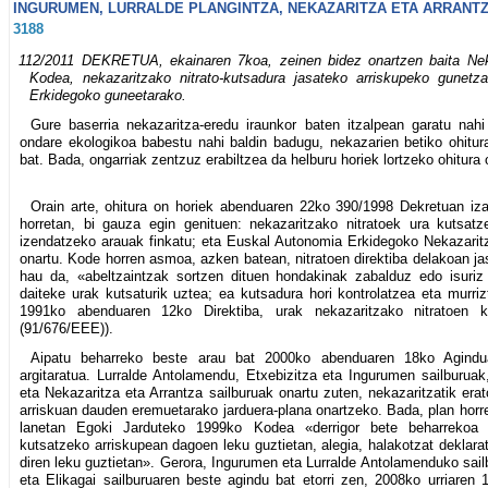
INGURUMEN, LURRALDE PLANGINTZA, NEKAZARITZA ETA ARRANTZ
3188
112/2011 DEKRETUA, ekainaren 7koa, zeinen bidez onartzen baita Neka
Kodea, nekazaritzako nitrato-kutsadura jasateko arriskupeko gunet
Erkidegoko guneetarako.
Gure baserria nekazaritza-eredu iraunkor baten itzalpean garatu nahi
ondare ekologikoa babestu nahi baldin badugu, nekazarien betiko ohitur
bat. Bada, ongarriak zentzuz erabiltzea da helburu horiek lortzeko ohitura
Orain arte, ohitura on horiek abenduaren 22ko 390/1998 Dekretuan izan
horretan, bi gauza egin genituen: nekazaritzako nitratoek ura kutsat
izendatzeko arauak finkatu; eta Euskal Autonomia Erkidegoko Nekazarit
onartu. Kode horren asmoa, azken batean, nitratoen direktiba delakoan ja
hau da, «abeltzaintzak sortzen dituen hondakinak zabalduz edo isuriz e
daiteke urak kutsaturik uztea; ea kutsadura hori kontrolatzea eta murri
1991ko abenduaren 12ko Direktiba, urak nekazaritzako nitratoen ku
(91/676/EEE)).
Aipatu beharreko beste arau bat 2000ko abenduaren 18ko Agind
argitaratua. Lurralde Antolamendu, Etxebizitza eta Ingurumen sailburuak
eta Nekazaritza eta Arrantza sailburuak onartu zuten, nekazaritzatik erat
arriskuan dauden eremuetarako jarduera-plana onartzeko. Bada, plan horr
lanetan Egoki Jarduteko 1999ko Kodea «derrigor bete beharrekoa d
kutsatzeko arriskupean dagoen leku guztietan, alegia, halakotzat deklara
diren leku guztietan». Gerora, Ingurumen eta Lurralde Antolamenduko sail
eta Elikagai sailburuaren beste agindu bat etorri zen, 2008ko urriaren 1