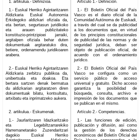
1. artikulua.- Definizioa.
Artículo 1.- Definición.
1.- Euskal Herriko Agintaritzaren
1.- El Boletín Oficial del País
Aldizkaria Euskal Autonomia
Vasco es el diario oficial de la
Erkidegoko aldizkari ofiziala da,
Comunidad Autónoma de Euskadi,
eta bertan, segurtasun juridikoko
a través del cual se da publicidad
eta arauen publizitateko
a los documentos que, en virtud
konstituzio-printzipioei jarraiki,
de los principios constitucionales
argitalpen ofiziala behar duten
de publicidad de las normas y de
dokumentuak argitaratuko dira,
seguridad jurídica, deban ser
betiere, ordenamendu juridikoaren
objeto de publicación oficial, de
arabera.
acuerdo con el ordenamiento
jurídico.
2.- Euskal Herriko Agintaritzaren
2.- El Boletín Oficial del País
Aldizkaria zerbitzu publikoa da,
Vasco se configura como un
unibertsala eta doakoa. Eta
servicio público de acceso
bertara sartzen denak bermatua
universal y gratuito. Dicho acceso
du aldizkarian argitaratzen diren
garantiza la posibilidad de
dokumentuak bilatu, kontsultatu,
búsqueda, consulta, archivo e
artxibatu eta inprimatzeko aukera.
impresión de los documentos que
se publican en el mismo.
2. artikulua.- Eskumenak.
Artículo 2.- Competencias.
1.- Jaurlaritzaren Idazkaritzako
1.- Las funciones de edición,
eta Legebiltzarrarekiko
publicación y difusión, así como
Harremanetarako Zuzendaritzari
la gestión de los derechos
dagokio Euskal Herriko
económicos del Boletín Oficial del