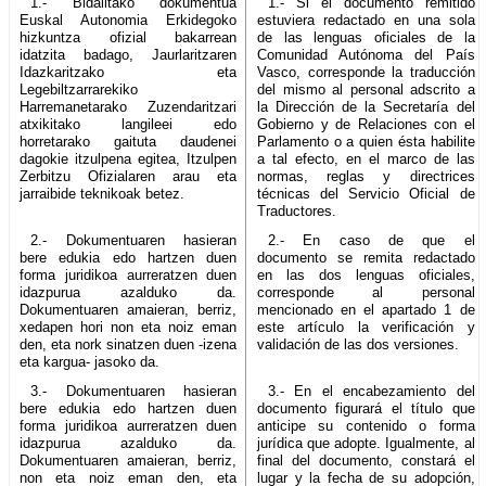
1.- Bidalitako dokumentua
1.- Si el documento remitido
Euskal Autonomia Erkidegoko
estuviera redactado en una sola
hizkuntza ofizial bakarrean
de las lenguas oficiales de la
idatzita badago, Jaurlaritzaren
Comunidad Autónoma del País
Idazkaritzako eta
Vasco, corresponde la traducción
Legebiltzarrarekiko
del mismo al personal adscrito a
Harremanetarako Zuzendaritzari
la Dirección de la Secretaría del
atxikitako langileei edo
Gobierno y de Relaciones con el
horretarako gaituta daudenei
Parlamento o a quien ésta habilite
dagokie itzulpena egitea, Itzulpen
a tal efecto, en el marco de las
Zerbitzu Ofizialaren arau eta
normas, reglas y directrices
jarraibide teknikoak betez.
técnicas del Servicio Oficial de
Traductores.
2.- Dokumentuaren hasieran
2.- En caso de que el
bere edukia edo hartzen duen
documento se remita redactado
forma juridikoa aurreratzen duen
en las dos lenguas oficiales,
idazpurua azalduko da.
corresponde al personal
Dokumentuaren amaieran, berriz,
mencionado en el apartado 1 de
xedapen hori non eta noiz eman
este artículo la verificación y
den, eta nork sinatzen duen -izena
validación de las dos versiones.
eta kargua- jasoko da.
3.- Dokumentuaren hasieran
3.- En el encabezamiento del
bere edukia edo hartzen duen
documento figurará el título que
forma juridikoa aurreratzen duen
anticipe su contenido o forma
idazpurua azalduko da.
jurídica que adopte. Igualmente, al
Dokumentuaren amaieran, berriz,
final del documento, constará el
non eta noiz eman den, eta
lugar y la fecha de su adopción,