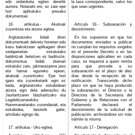
edo ordainketa egiten denetik
la tasa correspondiente, salvo los
aurrera. Nolanahi ere, ez zaie epe
que sean urgentes.
hori aplikatuko presako
dokumentuei.
16. artikulua.- Akatsak
Artículo 16.- Subsanación y
zuzentzea eta atzera egitea.
desistimiento.
Argitaratzeko bidali diren
En los supuestos en que los
dokumentuek dekretu honetan edo
documentos enviados a publicar
kasu bakoitzean aplikagarri diren
no cumplan los requisitos exigidos
xedapenetan eskatutako
en el presente Decreto o en las
baldintzak betetzen ez badituzte,
disposiciones aplicables en cada
dokumentua bidali duenari
caso, se requerirá a quien remita
eskatuko zaio, jakinarazpena jaso
para que proceda a su
eta hamar eguneko epean,
subsanación en el plazo de diez
akatsak zuzentzeko. Epe hori
días desde la recepción de la
igaro eta zuzenketarik egin ez
notificación. Transcurrido dicho
bada, argitaratzeko eskabidean
plazo sin que se haya producido
atzera egin dela adieraziko du
la subsanación, el Director o la
Jaurlaritzaren Idazkaritzako eta
Directora de la Secretaría del
Legebiltzarrarekiko
Gobierno y de Relaciones con el
Harremanetarako zuzendariak, eta
Parlamento declarará el
eskabidea, besterik gabe,
desistimiento de la solicitud de
artxibatu egingo da.
publicación, archivándose sin más
trámite la misma.
17. artikulua.- Uko egitea.
Artículo 17.- Denegación.