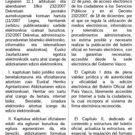
Legearen 11.1 artikuluan eta
22 de junio, de acceso electrónico
abenduaren 18ko 232/2007
de los ciudadanos a los Servicios
Dekretuan jasotako
Públicos y en el Decreto
aurreikuspenak kontuan hartuta
232/2007, de 18 de diciembre, por
(11/2007 Legea, herritarrek
el que se regula la utilización de
zerbitzu publikoetarako sarbide
medios electrónicos, informáticos
elektronikoa izateari buruzkoa;
y telemáticos en los
232/2007 Dekretua, administrazio-
procedimientos administrativos,
prozeduretan bitarteko elektroniko,
se estima posible y necesario
informatiko eta telematikoen
realizar la publicación del boletín
erabilera arautzekoa). Eusko
oficial en formato electrónico, con
Jaurlaritzaren egoitza
las garantías necesarias,
elektronikotik sartu ahal izango da
accesible desde la sede
aldizkariaren edizio elektronikora.
electrónica del Gobierno Vasco.
I. kapituluan balio juridiko osoa,
El Capítulo I dota de plena
benetakotasuna eta ofizialtasuna
validez jurídica y de autenticidad
aitortzen zaio Euskal Herriko
y oficialidad a la edición
Agintaritzaren Aldizkariaren edizio
electrónica del Boletín Oficial del
elektronikoari. Herritar oro sartu
País Vasco, libremente accesible
ahal izango da bertara, internet
por Internet a toda la ciudadanía,
bidez. Bestalde, sinadura
la cual incorpora el sistema de
elektroniko aitortua izango du
firma electrónica reconocida.
edizio elektronikoak.
II. Kapitulua aldizkari ofizialaren
El Capítulo II, dedicado al
eduki eta egiturari buruzkoa da:
contenido y estructura del boletín
egitura eguneratzen da, eta
oficial, actualiza la estructura, en
bereziki, aldizkariaren formatua
especial, la regulación del formato