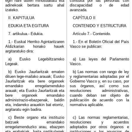
egin nahi duten minusbaliatu eta
consulta por las personas con
adinekoak bertara sartu ahal
discapacidad o de edad
izateko.
avanzada.
II. KAPITULUA
CAPÍTULO II
EDUKIA ETA EGITURA
CONTENIDO Y ESTRUCTURA
7. artikulua.- Edukia.
Artículo 7.- Contenido.
1.- Euskal Herriko Agintaritzaren
1.- En el Boletín Oficial del País
Aldizkarian honako hauek
Vasco se publican:
argitaratuko dira:
a) Eusko Legebiltzarreko
a) Las leyes del Parlamento
Legeak.
Vasco.
b) Eusko Jaurlaritzak ematen
b) Las normas con rango de ley
dituen lege-mailako arauak; Eusko
y reglamentarias adoptadas por el
Jaurlaritzak eta bere organoek
Gobierno Vasco y, en su caso, por
emandako erregelamenduko
sus órganos, así como sus
arauak; eta Eusko Jaurlaritzak eta
resoluciones administrativas,
bere organoek emandako
cuando deban ser objeto de
administrazio-ebazpenak, baldin
publicación de acuerdo con la
eta, indarreko arauekin bat etorriz,
normativa aplicable.
argitaratu egin badira.
c) Beste organo eta instituzio
c) Las normas reglamentarias,
batzuek emandako
resoluciones y acuerdos
erregelamenduzko arau, ebazpen
adoptados por otros órganos e
eta erabakiak, baita partikularrek
instituciones y los anuncios de