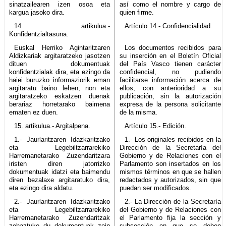
sinatzailearen izen osoa eta
así como el nombre y cargo de
kargua jasoko dira.
quien firme.
14. artikulua.-
Artículo 14.- Confidencialidad.
Konfidentzialtasuna.
Euskal Herriko Agintaritzaren
Los documentos recibidos para
Aldizkariak argitaratzeko jasotzen
su inserción en el Boletín Oficial
dituen dokumentuak
del País Vasco tienen carácter
konfidentzialak dira, eta ezingo da
confidencial, no pudiendo
haiei buruzko informaziorik eman
facilitarse información acerca de
argitaratu baino lehen, non eta
ellos, con anterioridad a su
argitaratzeko eskatzen duenak
publicación, sin la autorización
berariaz horretarako baimena
expresa de la persona solicitante
ematen ez duen.
de la misma.
15. artikulua.- Argitalpena.
Artículo 15.- Edición.
1.- Jaurlaritzaren Idazkaritzako
1.- Los originales recibidos en la
eta Legebiltzarrarekiko
Dirección de la Secretaría del
Harremanetarako Zuzendaritzara
Gobierno y de Relaciones con el
iristen diren jatorrizko
Parlamento son insertados en los
dokumentuak idatzi eta baimendu
mismos términos en que se hallen
diren bezalaxe argitaratuko dira,
redactados y autorizados, sin que
eta ezingo dira aldatu.
puedan ser modificados.
2.- Jaurlaritzaren Idazkaritzako
2.- La Dirección de la Secretaría
eta Legebiltzarrarekiko
del Gobierno y de Relaciones con
Harremanetarako Zuzendaritzak
el Parlamento fija la sección y
zehaztuko du dokumentuak zein
subsección en que se deben