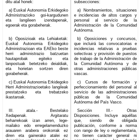
ditu atal honek:
subsecciones:
a) Euskal Autonomia Erkidegoko
a) Nombramientos, situaciones
Administrazioko goi-kargudunen
e incidencias de altos cargos y
eta langileen izendapenak,
personal al servicio de la
egoerak eta gorabeherak.
Administración de la Comunidad
Autónoma.
b) Oposizioak eta Lehiaketak:
b) Oposiciones y concursos,
Euskal Autonomia Erkidegoko
que incluirá las convocatorias e
Administrazioan eta EAEko beste
incidencias relativas a pruebas
herri administrazio batzuetan
selectivas y provisión de puestos
hautaprobak egiteko eta
de trabajo de la Administración de
lanpostuak betetzeko deialdiak,
la Comunidad Autónoma y de
eta horietan sortzen diren
otras administraciones públicas
gorabeherak.
vascas.
c) Euskal Autonomia Erkidegoko
c) Cursos de formación y
Herri Administrazioetako langileak
perfeccionamiento del personal al
prestatzeko eta trebatzeko
servicio de las administraciones
ikastaroak.
públicas de la Comunidad
Autónoma del País Vasco.
III. atala.- Bestelako
Sección III.- Otras
Xedapenak. Argitaratu
Disposiciones. Incluye aquéllas
beharrekoak izan arren, lege-
que, siendo de obligada
mailako edo erregelamenduzko
publicación, conforme a norma
arauaren arabera orokorrak ez
con rango de ley o reglamentaria,
diren eta gainerako atalei ez
no tienen carácter general ni