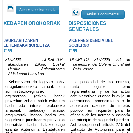
Azterketa dokumentala
Análisis documental
XEDAPEN OROKORRAK
DISPOSICIONES
GENERALES
JAURLARITZAREN
VICEPRESIDENCIA DEL
LEHENDAKARIORDETZA
GOBIERNO
7155
7155
217/2008 DEKRETUA,
DECRETO 217/2008, 23 de
abenduaren 23koa, Euskal
diciembre, del Boletín Oficial del
Herriko Agintaritzaren
País Vasco.
Aldizkariari buruzkoa.
Beharrezkoa da legezko nahiz
La publicidad de las normas,
erregelamenduzko arauak eta
tanto legales como
administrazio-egintzak
reglamentarias, y de los actos
argitaratzea (azken horiek
administrativos cuando lo exija un
prozedura zehatz batek eskatzen
determinado procedimiento o lo
badu edo interes orokorreko
aconsejen razones de interés
arrazoiak badaude), arauak
público, es requisito para la
eraginkorrak izango badira eta
eficacia de las normas y garantía
segurtasun juridikoaren printzipioa
del principio de seguridad jurídica.
bermatuko bada. Halaxe dago
Así lo dispone el artículo 27.5 del
ezarrita Autonomia Estatutuaren
Estatuto de Autonomía para el