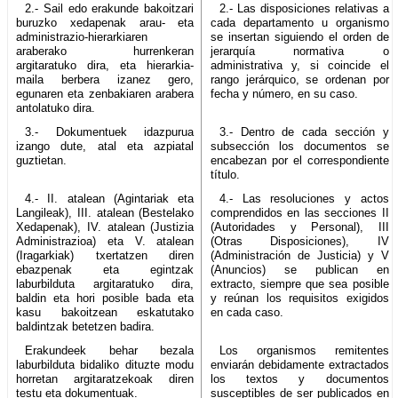
2.- Sail edo erakunde bakoitzari
2.- Las disposiciones relativas a
buruzko xedapenak arau- eta
cada departamento u organismo
administrazio-hierarkiaren
se insertan siguiendo el orden de
araberako hurrenkeran
jerarquía normativa o
argitaratuko dira, eta hierarkia-
administrativa y, si coincide el
maila berbera izanez gero,
rango jerárquico, se ordenan por
egunaren eta zenbakiaren arabera
fecha y número, en su caso.
antolatuko dira.
3.- Dokumentuek idazpurua
3.- Dentro de cada sección y
izango dute, atal eta azpiatal
subsección los documentos se
guztietan.
encabezan por el correspondiente
título.
4.- II. atalean (Agintariak eta
4.- Las resoluciones y actos
Langileak), III. atalean (Bestelako
comprendidos en las secciones II
Xedapenak), IV. atalean (Justizia
(Autoridades y Personal), III
Administrazioa) eta V. atalean
(Otras Disposiciones), IV
(Iragarkiak) txertatzen diren
(Administración de Justicia) y V
ebazpenak eta egintzak
(Anuncios) se publican en
laburbilduta argitaratuko dira,
extracto, siempre que sea posible
baldin eta hori posible bada eta
y reúnan los requisitos exigidos
kasu bakoitzean eskatutako
en cada caso.
baldintzak betetzen badira.
Erakundeek behar bezala
Los organismos remitentes
laburbilduta bidaliko dituzte modu
enviarán debidamente extractados
horretan argitaratzekoak diren
los textos y documentos
testu eta dokumentuak.
susceptibles de ser publicados en