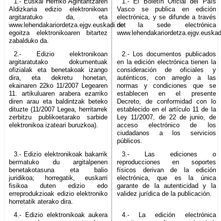
1.- Euskal Herriko Agintaritzaren
1.- El Boletín Oficial del País
Aldizkaria edizio elektronikoan
Vasco se publica en edición
argitaratuko da, eta
electrónica, y se difunde a través
www.lehendakariordetza.ejgv.euskadi.net
de la sede electrónica
egoitza elektronikoaren bitartez
www.lehendakariordetza.ejgv.euskad
zabalduko da.
2.- Edizio elektronikoan
2.- Los documentos publicados
argitaratutako dokumentuak
en la edición electrónica tienen la
ofizialak eta benetakoak izango
consideración de oficiales y
dira, eta dekretu honetan,
auténticos, con arreglo a las
ekainaren 22ko 11/2007 Legearen
normas y condiciones que se
11. artikuluaren arabera ezarriko
establecen en el presente
diren arau eta baldintzak beteko
Decreto, de conformidad con lo
dituzte (11/2007 Legea, herritarrek
establecido en el artículo 11 de la
zerbitzu publikoetarako sarbide
Ley 11/2007, de 22 de junio, de
elektronikoa izateari buruzkoa).
acceso electrónico de los
ciudadanos a los servicios
públicos.
3.- Edizio elektronikoak bakarrik
3.- Las ediciones o
bermatuko du argitalpenen
reproducciones en soportes
benetakotasuna eta balio
físicos derivan de la edición
juridikoa; horregatik, euskarri
electrónica, que es la única
fisikoa duten edizio edo
garante de la autenticidad y la
erreprodukzioak edizio elektroniko
validez jurídica de la publicación.
horretatik aterako dira.
4.- Edizio elektronikoak aukera
4.- La edición electrónica