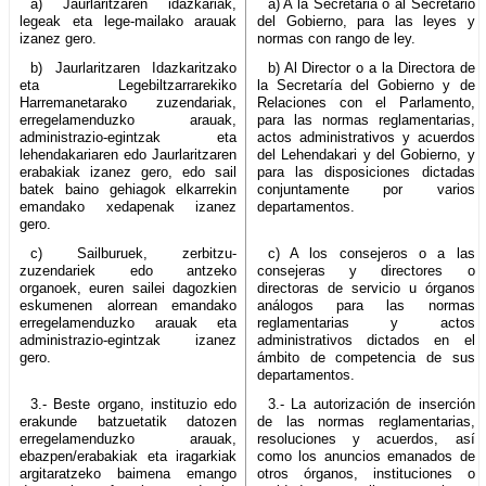
a) Jaurlaritzaren idazkariak,
a) A la Secretaria o al Secretario
legeak eta lege-mailako arauak
del Gobierno, para las leyes y
izanez gero.
normas con rango de ley.
b) Jaurlaritzaren Idazkaritzako
b) Al Director o a la Directora de
eta Legebiltzarrarekiko
la Secretaría del Gobierno y de
Harremanetarako zuzendariak,
Relaciones con el Parlamento,
erregelamenduzko arauak,
para las normas reglamentarias,
administrazio-egintzak eta
actos administrativos y acuerdos
lehendakariaren edo Jaurlaritzaren
del Lehendakari y del Gobierno, y
erabakiak izanez gero, edo sail
para las disposiciones dictadas
batek baino gehiagok elkarrekin
conjuntamente por varios
emandako xedapenak izanez
departamentos.
gero.
c) Sailburuek, zerbitzu-
c) A los consejeros o a las
zuzendariek edo antzeko
consejeras y directores o
organoek, euren sailei dagozkien
directoras de servicio u órganos
eskumenen alorrean emandako
análogos para las normas
erregelamenduzko arauak eta
reglamentarias y actos
administrazio-egintzak izanez
administrativos dictados en el
gero.
ámbito de competencia de sus
departamentos.
3.- Beste organo, instituzio edo
3.- La autorización de inserción
erakunde batzuetatik datozen
de las normas reglamentarias,
erregelamenduzko arauak,
resoluciones y acuerdos, así
ebazpen/erabakiak eta iragarkiak
como los anuncios emanados de
argitaratzeko baimena emango
otros órganos, instituciones o