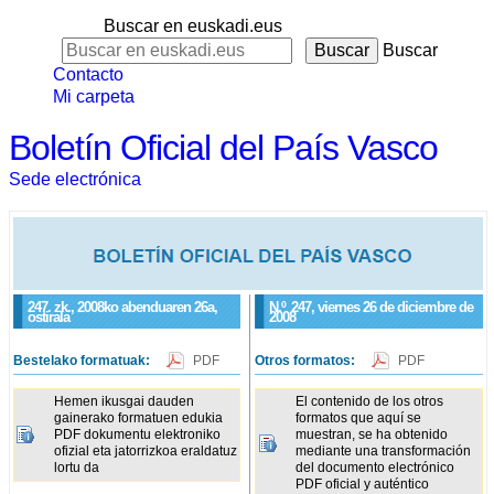
Buscar en euskadi.eus
Buscar
Contacto
Mi carpeta
Boletín Oficial del País Vasco
Sede electrónica
247. zk., 2008ko abenduaren 26a,
N.º
247
, viernes 26 de diciembre de
ostirala
2008
Bestelako formatuak:
PDF
Otros formatos:
PDF
Hemen ikusgai dauden
El contenido de los otros
gainerako formatuen edukia
formatos que aquí se
PDF dokumentu elektroniko
muestran, se ha obtenido
ofizial eta jatorrizkoa eraldatuz
mediante una transformación
lortu da
del documento electrónico
PDF oficial y auténtico