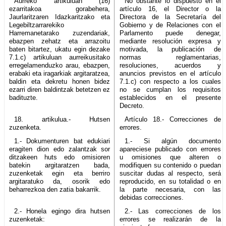
Aurreko artikuluan (16)
No obstante lo dispuesto en el
ezarritakoa gorabehera,
artículo 16, el Director o la
Jaurlaritzaren Idazkaritzako eta
Directora de la Secretaría del
Legebiltzarrarekiko
Gobierno y de Relaciones con el
Harremanetarako zuzendariak,
Parlamento puede denegar,
ebazpen zehatz eta arrazoitu
mediante resolución expresa y
baten bitartez, ukatu egin dezake
motivada, la publicación de
7.1.c) artikuluan aurreikusitako
normas reglamentarias,
erregelamenduzko arau, ebazpen,
resoluciones, acuerdos y
erabaki eta iragarkiak argitaratzea,
anuncios previstos en el artículo
baldin eta dekretu honen bidez
7.1.c) con respecto a los cuales
ezarri diren baldintzak betetzen ez
no se cumplan los requisitos
badituzte.
establecidos en el presente
Decreto.
18. artikulua.- Hutsen
Artículo 18.- Correcciones de
zuzenketa.
errores.
1.- Dokumenturen bat edukiari
1.- Si algún documento
eragiten dion edo zalantzak sor
apareciese publicado con errores
ditzakeen huts edo omisioren
u omisiones que alteren o
batekin argitaratzen bada,
modifiquen su contenido o puedan
zuzenketak egin eta berriro
suscitar dudas al respecto, será
argitaratuko da, osorik edo
reproducido, en su totalidad o en
beharrezkoa den zatia bakarrik.
la parte necesaria, con las
debidas correcciones.
2.- Honela egingo dira hutsen
2.- Las correcciones de los
zuzenketak:
errores se realizarán de la