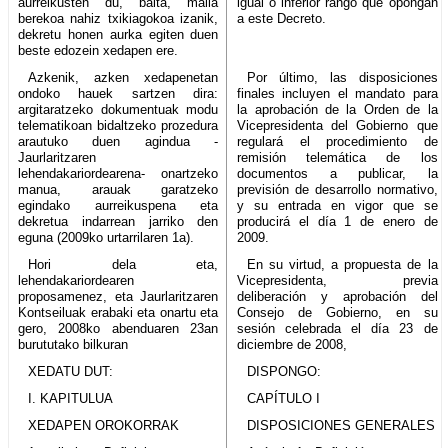
aurreikusten du, baita, maila
igual o inferior rango que opongan
berekoa nahiz txikiagokoa izanik,
a este Decreto.
dekretu honen aurka egiten duen
beste edozein xedapen ere.
Azkenik, azken xedapenetan
Por último, las disposiciones
ondoko hauek sartzen dira:
finales incluyen el mandato para
argitaratzeko dokumentuak modu
la aprobación de la Orden de la
telematikoan bidaltzeko prozedura
Vicepresidenta del Gobierno que
arautuko duen agindua -
regulará el procedimiento de
Jaurlaritzaren
remisión telemática de los
lehendakariordearena- onartzeko
documentos a publicar, la
manua, arauak garatzeko
previsión de desarrollo normativo,
egindako aurreikuspena eta
y su entrada en vigor que se
dekretua indarrean jarriko den
producirá el día 1 de enero de
eguna (2009ko urtarrilaren 1a).
2009.
Hori dela eta,
En su virtud, a propuesta de la
lehendakariordearen
Vicepresidenta, previa
proposamenez, eta Jaurlaritzaren
deliberación y aprobación del
Kontseiluak erabaki eta onartu eta
Consejo de Gobierno, en su
gero, 2008ko abenduaren 23an
sesión celebrada el día 23 de
burututako bilkuran
diciembre de 2008,
XEDATU DUT:
DISPONGO:
I. KAPITULUA
CAPÍTULO I
XEDAPEN OROKORRAK
DISPOSICIONES GENERALES