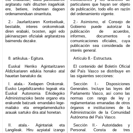
argitaratu nahi dituzten iragarkiak
particulares que hayan ser objeto
ere, betiere, indarrean dagoen
de publicación, todo ello en razón
ordenamenduan oinarrituta.
del ordenamiento vigente.
2.- Jaurlaritzaren Kontseiluak,
2.- Asimismo, el Consejo de
bestalde, interes orokorrekoak
Gobierno puede autorizar la
diren erabaki, txosten, agiri edo
publicación de acuerdos,
jakinarazpen ofizialak argitaratzea
informes, documentos o
baimendu dezake.
comunicaciones oficiales, cuya
publicación sea considerada de
interés general.
8. artikulua.- Egitura.
Artículo 8.- Estructura.
Euskal Herriko Agintaritzaren
El contenido del Boletín Oficial
Aldizkariaren edukia honako atal
del País Vasco se distribuye en
hauetan banatuko da:
las siguientes secciones:
I. atala.- Xedapen Orokorrak.
Sección I.- Disposiciones
Eusko Legebiltzarreko legeak eta
Generales. Incluye las leyes del
Euskal Autonomia Erkidegoko
Parlamento Vasco, así como las
Administrazioko beste organo eta
normas con rango de ley y
erakunde batzuek emandako lege-
reglamentarias emanadas de otros
mailako eta erregelamenduzko
órganos e instituciones de la
arauak sartuko dira atal honetan.
Administración de la Comunidad
Autónoma del País Vasco.
II. atala.- Agintariak eta
Sección II.- Autoridades y
Langileak. Hiru azpiatal izango
Personal. Consta de tres