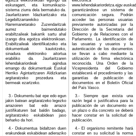
egoitza elektronikoan egongo da
electrónica
eskuragarri, eta komunikazio-
www.lehendakariordetza.ejgv.euskad
sistema ziurra dela bermatuko da.
garantizándose un sistema de
Jaurlaritzaren Idazkaritzako eta
comunicación segura. Podrán
Legebiltzarrarekiko
acceder las personas usuarias
Harremanetarako Zuzendaritzak
previamente autorizadas por la
aurrez baimendutako
Dirección de la Secretaría del
erabiltzaileak bakarrik sartu ahal
Gobierno y de Relaciones con el
izango dira egoitza elektronikoan.
Parlamento. La identificación de
Erabiltzaileak identifikatzeko eta
las usuarias y usuarios y la
dokumentuak kautotzeko,
autenticación de los documentos
sinadura elektroniko aitortua
se llevan a cabo mediante la
erabiliko da. Jaurlaritzaren
utilización de firma electrónica
lehendakariordeak agindua
reconocida. Una Orden de la
emango du dokumentuak Euskal
Vicepresidenta del Gobierno
Herriko Agintaritzaren Aldizkarian
establecerá el procedimiento y las
argitaratzeko prozedura eta
garantías de publicación de
bermeak ezartzeko.
documentos en el Boletín Oficial
del País Vasco.
3.- Dokumentu bat epe edo egun
3.- Siempre que exista una
jakin batean argitaratzeko legezko
razón legal o justificativa para la
arrazoiren bat edo arrazoi
publicación de un documento en
justifikaturen bat baldin badago,
un plazo o día concreto se deberá
argitaratzeko eskabidean jaso
hacer constar en la solicitud de
beharko da hori.
publicación.
4.- Dokumentua bidaltzen duen
4.- El organismo remitente hará
erakundeak eskabidean adieraziko
constar en su solicitud la norma