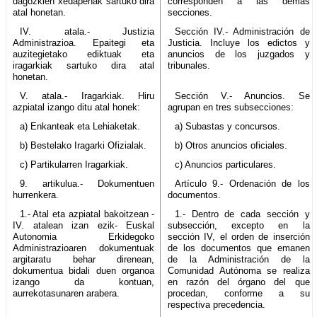
dagozkien xedapenak sartuko dira
corresponden a las demás
atal honetan.
secciones.
IV. atala.- Justizia
Sección IV.- Administración de
Administrazioa. Epaitegi eta
Justicia. Incluye los edictos y
auzitegietako ediktuak eta
anuncios de los juzgados y
iragarkiak sartuko dira atal
tribunales.
honetan.
V. atala.- Iragarkiak. Hiru
Sección V.- Anuncios. Se
azpiatal izango ditu atal honek:
agrupan en tres subsecciones:
a) Enkanteak eta Lehiaketak.
a) Subastas y concursos.
b) Bestelako Iragarki Ofizialak.
b) Otros anuncios oficiales.
c) Partikularren Iragarkiak.
c) Anuncios particulares.
9. artikulua.- Dokumentuen
Artículo 9.- Ordenación de los
hurrenkera.
documentos.
1.- Atal eta azpiatal bakoitzean -
1.- Dentro de cada sección y
IV. atalean izan ezik- Euskal
subsección, excepto en la
Autonomia Erkidegoko
sección IV, el orden de inserción
Administrazioaren dokumentuak
de los documentos que emanen
argitaratu behar direnean,
de la Administración de la
dokumentua bidali duen organoa
Comunidad Autónoma se realiza
izango da kontuan,
en razón del órgano del que
aurrekotasunaren arabera.
procedan, conforme a su
respectiva precedencia.