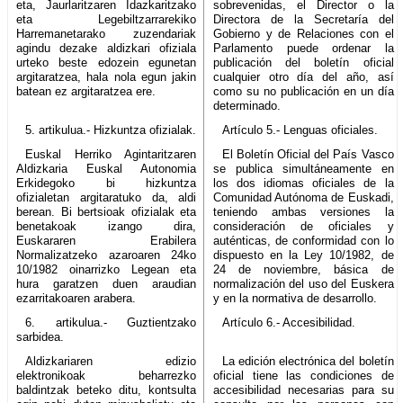
eta, Jaurlaritzaren Idazkaritzako
sobrevenidas, el Director o la
eta Legebiltzarrarekiko
Directora de la Secretaría del
Harremanetarako zuzendariak
Gobierno y de Relaciones con el
agindu dezake aldizkari ofiziala
Parlamento puede ordenar la
urteko beste edozein egunetan
publicación del boletín oficial
argitaratzea, hala nola egun jakin
cualquier otro día del año, así
batean ez argitaratzea ere.
como su no publicación en un día
determinado.
5. artikulua.- Hizkuntza ofizialak.
Artículo 5.- Lenguas oficiales.
Euskal Herriko Agintaritzaren
El Boletín Oficial del País Vasco
Aldizkaria Euskal Autonomia
se publica simultáneamente en
Erkidegoko bi hizkuntza
los dos idiomas oficiales de la
ofizialetan argitaratuko da, aldi
Comunidad Autónoma de Euskadi,
berean. Bi bertsioak ofizialak eta
teniendo ambas versiones la
benetakoak izango dira,
consideración de oficiales y
Euskararen Erabilera
auténticas, de conformidad con lo
Normalizatzeko azaroaren 24ko
dispuesto en la Ley 10/1982, de
10/1982 oinarrizko Legean eta
24 de noviembre, básica de
hura garatzen duen araudian
normalización del uso del Euskera
ezarritakoaren arabera.
y en la normativa de desarrollo.
6. artikulua.- Guztientzako
Artículo 6.- Accesibilidad.
sarbidea.
Aldizkariaren edizio
La edición electrónica del boletín
elektronikoak beharrezko
oficial tiene las condiciones de
baldintzak beteko ditu, kontsulta
accesibilidad necesarias para su