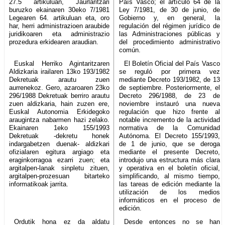
27.5 artikuluan, Jaurlaritzari
País Vasco; el artículo 64 de la
buruzko ekainaren 30eko 7/1981
Ley 7/1981, de 30 de junio, de
Legearen 64. artikuluan eta, oro
Gobierno y, en general, la
har, herri administrazioen araubide
regulación del régimen jurídico de
juridikoaren eta administrazio
las Administraciones públicas y
prozedura erkidearen araudian.
del procedimiento administrativo
común.
Euskal Herriko Agintaritzaren
El Boletín Oficial del País Vasco
Aldizkaria irailaren 13ko 193/1982
se reguló por primera vez
Dekretuak arautu zuen
mediante Decreto 193/1982, de 13
aurrenekoz. Gero, azaroaren 23ko
de septiembre. Posteriormente, el
296/1988 Dekretuak berriro arautu
Decreto 296/1988, de 23 de
zuen aldizkaria, hain zuzen ere,
noviembre instauró una nueva
Euskal Autonomia Erkidegoko
regulación que hizo frente al
araugintza nabarmen hazi zelako.
notable incremento de la actividad
Ekainaren 1eko 155/1993
normativa de la Comunidad
Dekretuak -dekretu honek
Autónoma. El Decreto 155/1993,
indargabetzen duenak- aldizkari
de 1 de junio, que se deroga
ofizialaren egitura argiago eta
mediante el presente Decreto,
eraginkorragoa ezarri zuen; eta
introdujo una estructura más clara
argitalpen-lanak sinpletu zituen,
y operativa en el boletín oficial,
argitalpen-prozesuan bitarteko
simplificando, al mismo tiempo,
informatikoak jarrita.
las tareas de edición mediante la
utilización de los medios
informáticos en el proceso de
edición.
Ordutik hona ez da aldatu
Desde entonces no se han