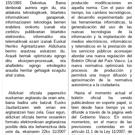
155/1993 Dekretua. Baina
producido modificaciones en
denborak aurrera egin du, eta
aquella norma. Con el paso del
aldaketa teknologikoek, bitarteko
tiempo, los cambios tecnológicos,
informatikoen garapenak,
el desarrollo experimentado por
informazioaren teknologia berrien
las herramientas informáticas, la
erabilera orokortu izanak eta
generalización del uso de las
zerbitzu publikoetan bitarteko
nuevas tecnologías de la
elektroniko, informatiko eta
información y la implantación de
telematikoak ezarri izanak Euskal
medios electrónicos, informáticos
Herriko Agintaritzaren Aldizkaria
y telemáticos en la prestación de
berriro arautzea eskatzen du.
los servicios públicos aconsejan
Araudi berriak optimizatu egingo
abordar una nueva regulación del
ditu ekoizpen-prozesuak, eta
Boletín Oficial del País Vasco. La
ahalbidetu egingo erkidegoko
nueva normativa optimizará los
araudia herritar gehiagok ezagutu
procesos de producción y
ahal izatea.
permitirá una mayor difusión y
aproximación de la normativa
autonómica a la ciudadanía.
Aldizkari ofiziala paperezko
Hasta el momento actual el
euskarrian argitaratu da orain arte,
boletín oficial ha venido
baina badira urte batzuk Eusko
publicándose en soporte papel, si
Jaurlaritzaren web orrian ere
bien desde hace tiempo ya se
argitaratzen hasi zela. Gaur egun,
difunde a través de la página web
aldizkari ofiziala berme osoarekin
del Gobierno Vasco. En estos
formatu elektronikoan argitaratzea
momentos, en el marco de las
posible dela eta beharrezkoa dela
previsiones contenidas en el
uste da, ekainaren 22ko 11/2007
artículo 11.1 de la Ley 11/2007, de