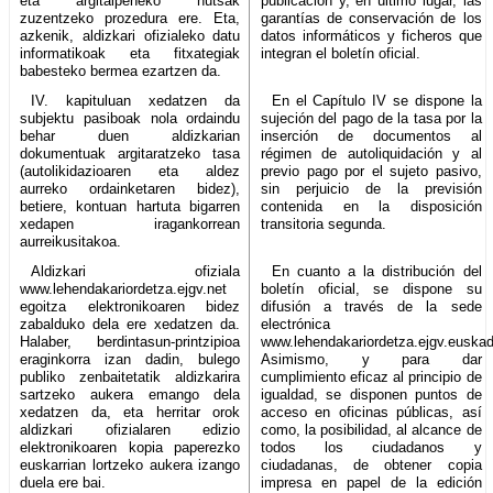
eta argitalpeneko hutsak
publicación y, en último lugar, las
zuzentzeko prozedura ere. Eta,
garantías de conservación de los
azkenik, aldizkari ofizialeko datu
datos informáticos y ficheros que
informatikoak eta fitxategiak
integran el boletín oficial.
babesteko bermea ezartzen da.
IV. kapituluan xedatzen da
En el Capítulo IV se dispone la
subjektu pasiboak nola ordaindu
sujeción del pago de la tasa por la
behar duen aldizkarian
inserción de documentos al
dokumentuak argitaratzeko tasa
régimen de autoliquidación y al
(autolikidazioaren eta aldez
previo pago por el sujeto pasivo,
aurreko ordainketaren bidez),
sin perjuicio de la previsión
betiere, kontuan hartuta bigarren
contenida en la disposición
xedapen iragankorrean
transitoria segunda.
aurreikusitakoa.
Aldizkari ofiziala
En cuanto a la distribución del
www.lehendakariordetza.ejgv.net
boletín oficial, se dispone su
egoitza elektronikoaren bidez
difusión a través de la sede
zabalduko dela ere xedatzen da.
electrónica
Halaber, berdintasun-printzipioa
www.lehendakariordetza.ejgv.euskad
eraginkorra izan dadin, bulego
Asimismo, y para dar
publiko zenbaitetatik aldizkarira
cumplimiento eficaz al principio de
sartzeko aukera emango dela
igualdad, se disponen puntos de
xedatzen da, eta herritar orok
acceso en oficinas públicas, así
aldizkari ofizialaren edizio
como, la posibilidad, al alcance de
elektronikoaren kopia paperezko
todos los ciudadanos y
euskarrian lortzeko aukera izango
ciudadanas, de obtener copia
duela ere bai.
impresa en papel de la edición