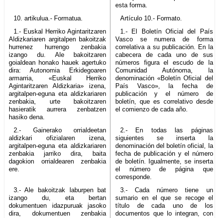
esta forma.
10. artikulua.- Formatua.
Artículo 10.- Formato.
1.- Euskal Herriko Agintaritzaren
1.- El Boletín Oficial del País
Aldizkariaren argitalpen bakoitzak
Vasco se numera de forma
hurrenez hurrengo zenbakia
correlativa a su publicación. En la
izango du. Ale bakoitzaren
cabecera de cada uno de sus
goialdean honako hauek agertuko
números figura el escudo de la
dira: Autonomia Erkidegoaren
Comunidad Autónoma, la
armarria, «Euskal Herriko
denominación «Boletín Oficial del
Agintaritzaren Aldizkaria» izena,
País Vasco», la fecha de
argitalpen-eguna eta aldizkariaren
publicación y el número de
zenbakia, urte bakoitzaren
boletín, que es correlativo desde
hasieratik aurrera zenbatzen
el comienzo de cada año.
hasiko dena.
2.- Gainerako orrialdeetan
2.- En todas las páginas
aldizkari ofizialaren izena,
siguientes se inserta la
argitalpen-eguna eta aldizkariaren
denominación del boletín oficial, la
zenbakia jarriko dira, baita
fecha de publicación y el número
dagokion orrialdearen zenbakia
de boletín. Igualmente, se inserta
ere.
el número de página que
corresponde.
3.- Ale bakoitzak laburpen bat
3.- Cada número tiene un
izango du, eta bertan
sumario en el que se recoge el
dokumentuen idazpuruak jasoko
título de cada uno de los
dira, dokumentuen zenbakia
documentos que lo integran, con