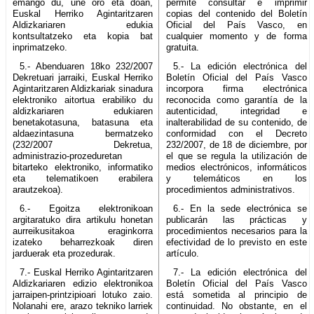
emango du, une oro eta doan,
permite consultar e imprimir
Euskal Herriko Agintaritzaren
copias del contenido del Boletín
Aldizkariaren edukia
Oficial del País Vasco, en
kontsultatzeko eta kopia bat
cualquier momento y de forma
inprimatzeko.
gratuita.
5.- Abenduaren 18ko 232/2007
5.- La edición electrónica del
Dekretuari jarraiki, Euskal Herriko
Boletín Oficial del País Vasco
Agintaritzaren Aldizkariak sinadura
incorpora firma electrónica
elektroniko aitortua erabiliko du
reconocida como garantía de la
aldizkariaren edukiaren
autenticidad, integridad e
benetakotasuna, batasuna eta
inalterabilidad de su contenido, de
aldaezintasuna bermatzeko
conformidad con el Decreto
(232/2007 Dekretua,
232/2007, de 18 de diciembre, por
administrazio-prozeduretan
el que se regula la utilización de
bitarteko elektroniko, informatiko
medios electrónicos, informáticos
eta telematikoen erabilera
y telemáticos en los
arautzekoa).
procedimientos administrativos.
6.- Egoitza elektronikoan
6.- En la sede electrónica se
argitaratuko dira artikulu honetan
publicarán las prácticas y
aurreikusitakoa eraginkorra
procedimientos necesarios para la
izateko beharrezkoak diren
efectividad de lo previsto en este
jarduerak eta prozedurak.
artículo.
7.- Euskal Herriko Agintaritzaren
7.- La edición electrónica del
Aldizkariaren edizio elektronikoa
Boletín Oficial del País Vasco
jarraipen-printzipioari lotuko zaio.
está sometida al principio de
Nolanahi ere, arazo tekniko larriek
continuidad. No obstante, en el