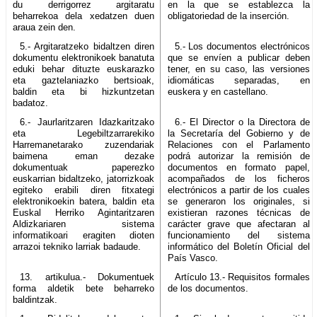
du derrigorrez argitaratu
en la que se establezca la
beharrekoa dela xedatzen duen
obligatoriedad de la inserción.
araua zein den.
5.- Argitaratzeko bidaltzen diren
5.- Los documentos electrónicos
dokumentu elektronikoek banatuta
que se envíen a publicar deben
eduki behar dituzte euskarazko
tener, en su caso, las versiones
eta gaztelaniazko bertsioak,
idiomáticas separadas, en
baldin eta bi hizkuntzetan
euskera y en castellano.
badatoz.
6.- Jaurlaritzaren Idazkaritzako
6.- El Director o la Directora de
eta Legebiltzarrarekiko
la Secretaría del Gobierno y de
Harremanetarako zuzendariak
Relaciones con el Parlamento
baimena eman dezake
podrá autorizar la remisión de
dokumentuak paperezko
documentos en formato papel,
euskarrian bidaltzeko, jatorrizkoak
acompañados de los ficheros
egiteko erabili diren fitxategi
electrónicos a partir de los cuales
elektronikoekin batera, baldin eta
se generaron los originales, si
Euskal Herriko Agintaritzaren
existieran razones técnicas de
Aldizkariaren sistema
carácter grave que afectaran al
informatikoari eragiten dioten
funcionamiento del sistema
arrazoi tekniko larriak badaude.
informático del Boletín Oficial del
País Vasco.
13. artikulua.- Dokumentuek
Artículo 13.- Requisitos formales
forma aldetik bete beharreko
de los documentos.
baldintzak.