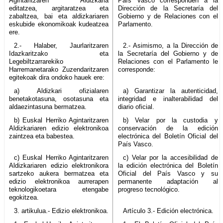
Agintaritzaren Aldizkaria
País Vasco corresponden a la
editatzea, argitaratzea eta
Dirección de la Secretaría del
zabaltzea, bai eta aldizkariaren
Gobierno y de Relaciones con el
eskubide ekonomikoak kudeatzea
Parlamento.
ere.
2.- Halaber, Jaurlaritzaren
2.- Asimismo, a la Dirección de
Idazkaritzako eta
la Secretaría del Gobierno y de
Legebiltzarrarekiko
Relaciones con el Parlamento le
Harremanetarako Zuzendaritzaren
corresponde:
egitekoak dira ondoko hauek ere:
a) Aldizkari ofizialaren
a) Garantizar la autenticidad,
benetakotasuna, osotasuna eta
integridad e inalterabilidad del
aldaezintasuna bermatzea.
diario oficial.
b) Euskal Herriko Agintaritzaren
b) Velar por la custodia y
Aldizkariaren edizio elektronikoa
conservación de la edición
zaintzea eta babestea.
electrónica del Boletín Oficial del
País Vasco.
c) Euskal Herriko Agintaritzaren
c) Velar por la accesibilidad de
Aldizkariaren edizio elektronikora
la edición electrónica del Boletín
sartzeko aukera bermatzea eta
Oficial del País Vasco y su
edizio elektronikoa aurrerapen
permanente adaptación al
teknologikoetara etengabe
progreso tecnológico.
egokitzea.
3. artikulua.- Edizio elektronikoa.
Artículo 3.- Edición electrónica.