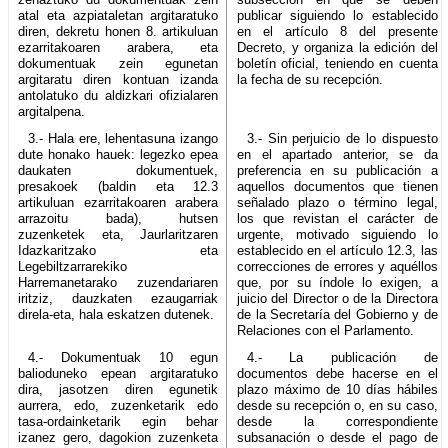
atal eta azpiataletan argitaratuko
publicar siguiendo lo establecido
diren, dekretu honen 8. artikuluan
en el artículo 8 del presente
ezarritakoaren arabera, eta
Decreto, y organiza la edición del
dokumentuak zein egunetan
boletín oficial, teniendo en cuenta
argitaratu diren kontuan izanda
la fecha de su recepción.
antolatuko du aldizkari ofizialaren
argitalpena.
3.- Hala ere, lehentasuna izango
3.- Sin perjuicio de lo dispuesto
dute honako hauek: legezko epea
en el apartado anterior, se da
daukaten dokumentuek,
preferencia en su publicación a
presakoek (baldin eta 12.3
aquellos documentos que tienen
artikuluan ezarritakoaren arabera
señalado plazo o término legal,
arrazoitu bada), hutsen
los que revistan el carácter de
zuzenketek eta, Jaurlaritzaren
urgente, motivado siguiendo lo
Idazkaritzako eta
establecido en el artículo 12.3, las
Legebiltzarrarekiko
correcciones de errores y aquéllos
Harremanetarako zuzendariaren
que, por su índole lo exigen, a
iritziz, dauzkaten ezaugarriak
juicio del Director o de la Directora
direla-eta, hala eskatzen dutenek.
de la Secretaría del Gobierno y de
Relaciones con el Parlamento.
4.- Dokumentuak 10 egun
4.- La publicación de
balioduneko epean argitaratuko
documentos debe hacerse en el
dira, jasotzen diren egunetik
plazo máximo de 10 días hábiles
aurrera, edo, zuzenketarik edo
desde su recepción o, en su caso,
tasa-ordainketarik egin behar
desde la correspondiente
izanez gero, dagokion zuzenketa
subsanación o desde el pago de