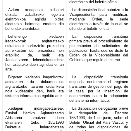
electrónica del boletín oficial.
Azken xedapenak aldizkari
La disposición final autoriza a la
ofiziala zabaltzeko egoitza
Vicepresidenta para modificar,
elektronikoa agindu bidez
mediante Orden, la sede
aldatzeko baimena ematen dio
electrónica a través de la cual se
Lehendakariordetzari.
difunde el boletín oficial.
Lehenengo xedapen
La disposición transitoria
iragankorrak argitaratzeko
primera prevé el procedimiento de
eskabideak aurkezteko prozedura
presentación de solicitudes de
aurreikusten du; prozedura hori
publicación hasta que se dicte la
erabiliko da, harik eta
Orden de la Vicepresidenta del
Jaurlaritzaren lehendakariordeak
Gobierno que regule el mismo.
hori arautuko duen agindua eman
arte.
Bigarren xedapen iragankorrak
La disposición transitoria
adierazten du dokumentuak
segunda contempla el régimen
argitaratzeko tasaren ordainketa
transitorio de gestión del pago de
nola kudeatuko den, harik eta
la tasa por la inserción de
sistema informatikoa egokitu arte.
documentos hasta la adaptación
del sistema informático.
Xedapen indargabetzaileak
La disposición derogatoria prevé
Euskal Herriko Agintaritzaren
la derogación del Decreto
Aldizkaria arautzen duen
155/1993, de 1 de junio, sobre el
ekainaren 1eko 155/1993
Boletín Oficial del País Vasco, y
Dekretua indargabetzea
de todas las disposiciones de