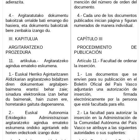
adierazita.
mención del número de orden del
documento.
4.- Argitaratutako dokumentu
4.- Cada uno de los documentos
bakoitzak orrialde bati emango dio
publicados inician página y figuran
hasiera, eta dokumentu bakoitzak
numerados de manera individual.
bere zenbakia izango du.
III. KAPITULUA
CAPÍTULO III
ARGITARATZEKO
PROCEDIMIENTO DE
PROZEDURA
PUBLICACIÓN
11. artikulua.- Argitaratzeko
Artículo 11.- Facultad de ordenar
agindua emateko eskumena.
la inserción.
1.- Euskal Herriko Agintaritzaren
1.- Los documentos que se
Aldizkarian argitaratzeko bidaltzen
envíen para su publicación en el
diren dokumentuei argitalpen-
Boletín Oficial del País Vasco
baimena erantsi behar zaie;
adjuntarán una autorización de
sinadura elektronikoa izan behar
inserción, firmada
du baimenak, hain zuzen ere,
electrónicamente por la persona
horretarako gaituta dagoenarena.
que esté facultada para ello.
2.- Euskal Autonomia
2.- La facultad para autorizar la
Erkidegoko Administrazioan
inserción en la Administración de
argitaratzeko agindua emateko
la Comunidad Autónoma del País
eskumena ondoko agintariek edo
Vasco se atribuye a las siguientes
horien ordezkoek izango dute:
autoridades o sus suplentes: