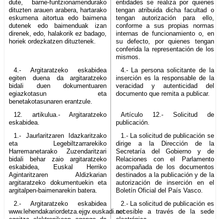
dute, barne-funtzionamendurako
entidades se realiza por quienes
dituzten arauen arabera, hartarako
tengan atribuida dicha facultad o
eskumena aitortua edo baimena
tengan autorización para ello,
dutenek edo baimenduak izan
conforme a sus propias normas
direnek, edo, halakorik ez badago,
internas de funcionamiento o, en
horiek ordezkatzen dituztenek.
su defecto, por quienes tengan
conferida la representación de los
mismos.
4.- Argitaratzeko eskabidea
4.- La persona solicitante de la
egiten duena da argitaratzeko
inserción es la responsable de la
bidali duen dokumentuaren
veracidad y autenticidad del
egiazkotasun eta
documento que remita a publicar.
benetakotasunaren erantzule.
12. artikulua.- Argitaratzeko
Artículo 12.- Solicitud de
eskabidea.
publicación.
1.- Jaurlaritzaren Idazkaritzako
1.- La solicitud de publicación se
eta Legebiltzarrarekiko
dirige a la Dirección de la
Harremanetarako Zuzendaritzari
Secretaría del Gobierno y de
bidali behar zaio argitaratzeko
Relaciones con el Parlamento
eskabidea, Euskal Herriko
acompañada de los documentos
Agintaritzaren Aldizkarian
destinados a la publicación y de la
argitaratzeko dokumentuekin eta
autorización de inserción en el
argitalpen-baimenarekin batera.
Boletín Oficial del País Vasco.
2.- Argitaratzeko eskabidea
2.- La solicitud de publicación es
www.lehendakariordetza.ejgv.euskadi.net
accesible a través de la sede