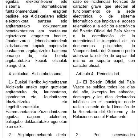
egoitza elektronikoaren edo
caso de incidencias técnicas de
sistema informatikoaren
carácter grave que afecten al
funtzionamenduari eragiten
funcionamiento de la sede
badiote, eta Aldizkariaren edizio
electrónica o del sistema
elektronikora sartzea edo
informático que impidan el acceso
argitaratutako dokumentuen
telemático a la edición electrónica
benetakotasuna eta osotasuna
del Boletín Oficial del País Vasco
egiaztatzea eragozten badute,
o la acreditación de la
Jaurlaritzaren lehendakariordeak
autenticidad e integridad de los
aldizkariaren kopiak paperezko
documentos publicados, la
euskarrian argitaratzeko baimena
Vicepresidenta del Gobierno podrá
emango du, eta horrela
autorizar la edición de copias del
argitaratutako kopiak ofizialak
mismo en soporte papel, con
izango dira.
carácter oficial.
4. artikulua.- Aldizkakotasuna.
Artículo 4.- Periodicidad.
1.- Euskal Herriko Agintaritzaren
1.- El Boletín Oficial del País
Aldizkaria urteko egun guztietan
Vasco se publica todos los días
argitaratuko da, larunbatetan,
del año, excepto los sábados,
igandeetan eta, Jaurlaritzaren
domingos y los días declarados
Idazkaritzako eta
inhábiles en el municipio donde
Legebiltzarrarekiko
radica la sede de la Dirección de
Harremanetarako Zuzendaritzaren
la Secretaría del Gobierno y de
egoitza dagoen udalerrian,
Relaciones con el Parlamento.
baliogabe deklaratutako egunetan
izan ezik.
2.- Argitalpen-beharrak direla-
2.- Por necesidades