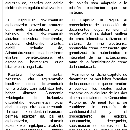
arautzen da, ezarriko den edizio
del boletín para adaptarlo a la
elektronikora egokitu ahal izateko.
edición electrónica que se
instaura.
III. kapituluan dokumentuak
El Capítulo III regula el
argitaratzeko prozedura arautzen
procedimiento de publicación de
da: modu telematikoan bidali
documentos, cuya remisión al
beharko dira dokumentuak
boletín oficial se deberá realizar
aldizkari ofizialera; horretarako,
de forma telemática, utilizando el
sinadura elektroniko aitortua
sistema de firma electrónica
erabili beharko da,
reconocida como instrumento que
Administrazioaren eta herritarren
garantizará la autenticidad e
ekintzen benetakotasuna eta
integridad de las actuaciones,
osotasuna bermatuko duen
tanto de la Administración como
bitartekoa izango baita.
de la ciudadanía.
Kapitulu horretan bertan
Asimismo, en dicho Capítulo se
zehazten dira argitaratzeko
determinan los requisitos formales
bidaltzen diren dokumentuek
de los documentos que se remitan
forma aldetik zein baldintza bete
a publicar, los cuales podrán
behar dituzten. Autonomia
enviarse en cualquiera de los dos
Erkidegoko bi hizkuntza
idiomas oficiales de la Comunidad
ofizialetako edozeinetan bidali
Autónoma. De igual forma, se
ahal izango dira dokumentuak.
establece la garantía de
Halaber, konfidentzialtasunaren
confidencialidad, y el
bermea ezartzen da, bai eta
procedimiento de edición,
argitaratzeko, akatsak
subsanación, denegación,
zuzentzeko, argitalpena ukatzeko
subsanación de errores en la