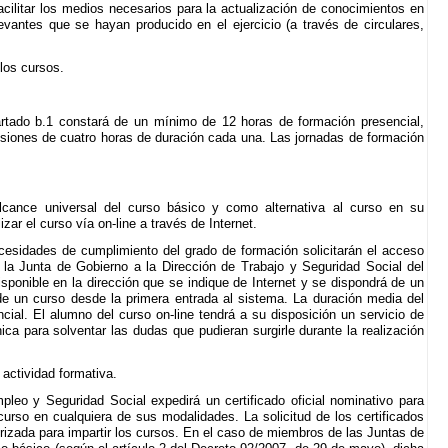
ilitar los medios necesarios para la actualización de conocimientos en
evantes que se hayan producido en el ejercicio (a través de circulares,
los cursos.
partado b.1 constará de un mínimo de 12 horas de formación presencial,
esiones de cuatro horas de duración cada una. Las jornadas de formación
 alcance universal del curso básico y como alternativa al curso en su
zar el curso vía on-line a través de Internet.
sidades de cumplimiento del grado de formación solicitarán el acceso
 la Junta de Gobierno a la Dirección de Trabajo y Seguridad Social del
sponible en la dirección que se indique de Internet y se dispondrá de un
 de un curso desde la primera entrada al sistema. La duración media del
cial. El alumno del curso on-line tendrá a su disposición un servicio de
ónica para solventar las dudas que pudieran surgirle durante la realización
a actividad formativa.
leo y Seguridad Social expedirá un certificado oficial nominativo para
urso en cualquiera de sus modalidades. La solicitud de los certificados
orizada para impartir los cursos. En el caso de miembros de las Juntas de