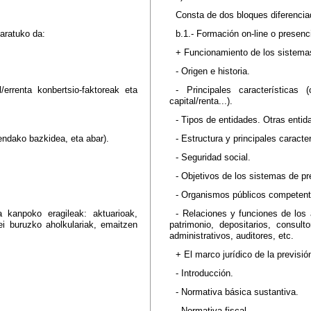
Consta de dos bloques diferencia
aratuko da:
b.1.- Formación on-line o presenci
+ Funcionamiento de los sistema
- Origen e historia.
l/errenta konbertsio-faktoreak eta
- Principales características 
capital/renta...).
- Tipos de entidades. Otras enti
tendako bazkidea, eta abar).
- Estructura y principales caract
- Seguridad social.
- Objetivos de los sistemas de pr
- Organismos públicos competent
 kanpoko eragileak: aktuarioak,
- Relaciones y funciones de los 
mei buruzko aholkulariak, emaitzen
patrimonio, depositarios, consul
administrativos, auditores, etc.
+ El marco jurídico de la previsi
- Introducción.
- Normativa básica sustantiva.
- Normativa fiscal.