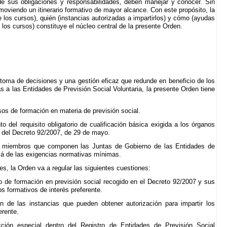
de sus obligaciones y responsabilidades, deben manejar y conocer. Sin
moviendo un itinerario formativo de mayor alcance. Con este propósito, la
e los cursos), quién (instancias autorizadas a impartirlos) y cómo (ayudas
los cursos) constituye el núcleo central de la presente Orden.
toma de decisiones y una gestión eficaz que redunde en beneficio de los
 a las Entidades de Previsión Social Voluntaria, la presente Orden tiene
sos de formación en materia de previsión social.
o del requisito obligatorio de cualificación básica exigida a los órganos
 2 del Decreto 92/2007, de 29 de mayo.
s miembros que componen las Juntas de Gobierno de las Entidades de
llá de las exigencias normativas mínimas.
es, la Orden va a regular las siguientes cuestiones:
o de formación en previsión social recogido en el Decreto 92/2007 y sus
s formativos de interés preferente.
ón de las instancias que pueden obtener autorización para impartir los
erente.
ción especial dentro del Registro de Entidades de Previsión Social