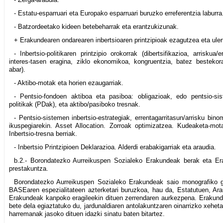
- Estatu-esparruari eta Europako esparruari buruzko erreferentzia laburra
- Batzordeetako kideen betebeharrak eta erantzukizunak.
+ Erakundearen ondarearen inbertsioaren printzipioak ezagutzea eta uler
- Inbertsio-politikaren printzipio orokorrak (dibertsifikazioa, arriskua/e
interes-tasen eragina, ziklo ekonomikoa, kongruentzia, batez bestekora 
abar).
- Aktibo-motak eta horien ezaugarriak.
- Pentsio-fondoen aktiboa eta pasiboa: obligazioak, edo pentsio-sis
politikak (PDak), eta aktibo/pasiboko tresnak.
- Pentsio-sistemen inbertsio-estrategiak, errentagarritasun/arrisku bin
ikuspegiarekin. Asset Allocation. Zorroak optimizatzea. Kudeaketa-mot
Inbertsio-tresna berriak.
- Inbertsio Printzipioen Deklarazioa. Alderdi erabakigarriak eta araudia.
b.2.- Borondatezko Aurreikuspen Sozialeko Erakundeak berak eta E
prestakuntza.
Borondatezko Aurreikuspen Sozialeko Erakundeak saio monografiko ge
BASEaren espezialitateen azterketari buruzkoa, hau da, Estatutuen, Ar
Erakundeak kanpoko eragileekin dituen zerrendaren aurkezpena. Erakunde
bete dela egiaztatuko du, jardunaldiaren antolakuntzaren oinarrizko xehet
harremanak jasoko dituen idazki sinatu baten bitartez.