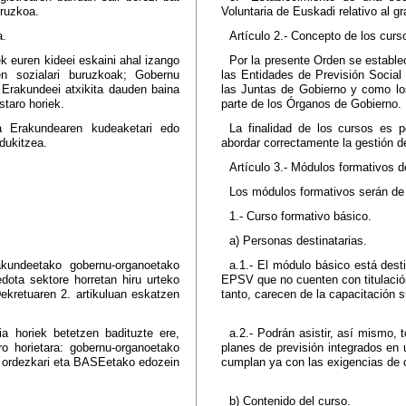
uruzkoa.
Voluntaria de Euskadi relativo al 
a.
Artículo 2.- Concepto de los curs
 euren kideei eskaini ahal izango
Por la presente Orden se establec
pen sozialari buruzkoak; Gobernu
las Entidades de Previsión Social
 Erakundeei atxikita dauden baina
las Juntas de Gobierno y como lo
staro horiek.
parte de los Órganos de Gobierno.
ta Erakundearen kudeaketari edo
La finalidad de los cursos es po
edukitzea.
abordar correctamente la gestión d
Artículo 3.- Módulos formativos de
Los módulos formativos serán de 
1.- Curso formativo básico.
a) Personas destinatarias.
akundeetako gobernu-organoetako
a.1.- El módulo básico está dest
edota sektore horretan hiru urteko
EPSV que no cuenten con titulación 
ekretuaren 2. artikuluan eskatzen
tanto, carecen de la capacitación s
zia horiek betetzen badituzte ere,
a.2.- Podrán asistir, así mismo, 
ro horietara: gobernu-organoetako
planes de previsión integrados en
n ordezkari eta BASEetako edozein
cumplan ya con las exigencias de cu
b) Contenido del curso.