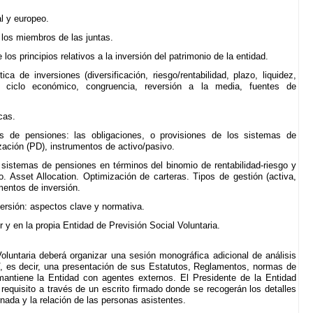
al y europeo.
 los miembros de las juntas.
os principios relativos a la inversión del patrimonio de la entidad.
tica de inversiones (diversificación, riesgo/rentabilidad, plazo, liquidez,
, ciclo económico, congruencia, reversión a la media, fuentes de
cas.
s de pensiones: las obligaciones, o provisiones de los sistemas de
ización (PD), instrumentos de activo/pasivo.
s sistemas de pensiones en términos del binomio de rentabilidad-riesgo y
. Asset Allocation. Optimización de carteras. Tipos de gestión (activa,
mentos de inversión.
versión: aspectos clave y normativa.
r y en la propia Entidad de Previsión Social Voluntaria.
oluntaria deberá organizar una sesión monográfica adicional de análisis
, es decir, una presentación de sus Estatutos, Reglamentos, normas de
mantiene la Entidad con agentes externos. El Presidente de la Entidad
 requisito a través de un escrito firmado donde se recogerán los detalles
rnada y la relación de las personas asistentes.