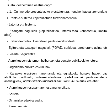
Bi atal desberdinez osatua dago:
b.1.- On-line edo presentziazko prestakuntza; honako ikasgai-zerrenda g
+ Pentsio-sistema kapitalizatuen funtzionamendua.
- Jatorria eta historia.
- Ezaugarri nagusiak (kapitalizazioa, interes-tasa konposatua, kapita
abar).
- Erakunde-motak. Bestelako pentsio-erakundeak.
- Egitura eta ezaugarri nagusiak (PD/AD, sarbidea, erretirorako adina, e
- Gizarte Segurantza.
- Aurreikuspen-sistemen helburuak eta pentsio publikoekiko lotura.
- Organismo publiko eskudunak.
- Kanpoko eragileen harremanak eta egitekoak; honako hauek dira
aholkulari juridikoak, ondare-aholkulariak, gordailuzainak, pentsio-siste
analisigileak, administrazio-kudeatzaileak, kontu-ikuskariak eta abar.
+ Aurreikuspen osagarriaren esparru juridikoa.
- Sarrera.
- Oinarrizko eduki-araudia.
- Zerga-araudia.