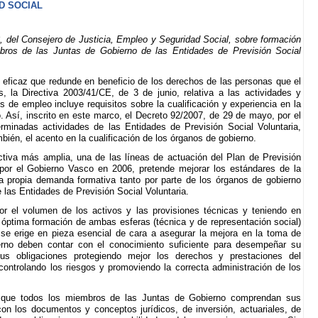
D SOCIAL
del Consejero de Justicia, Empleo y Seguridad Social, sobre formación
mbros de las Juntas de Gobierno de las Entidades de Previsión Social
 eficaz que redunde en beneficio de los derechos de las personas que el
 la Directiva 2003/41/CE, de 3 de junio, relativa a las actividades y
 de empleo incluye requisitos sobre la cualificación y experiencia en la
 Así, inscrito en este marco, el Decreto 92/2007, de 29 de mayo, por el
erminadas actividades de las Entidades de Previsión Social Voluntaria,
bién, el acento en la cualificación de los órganos de gobierno.
iva más amplia, una de las líneas de actuación del Plan de Previsión
por el Gobierno Vasco en 2006, pretende mejorar los estándares de la
a propia demanda formativa tanto por parte de los órganos de gobierno
 las Entidades de Previsión Social Voluntaria.
r el volumen de los activos y las provisiones técnicas y teniendo en
 óptima formación de ambas esferas (técnica y de representación social)
 se erige en pieza esencial de cara a asegurar la mejora en la toma de
erno deben contar con el conocimiento suficiente para desempeñar su
sus obligaciones protegiendo mejor los derechos y prestaciones del
controlando los riesgos y promoviendo la correcta administración de los
 que todos los miembros de las Juntas de Gobierno comprendan sus
n los documentos y conceptos jurídicos, de inversión, actuariales, de