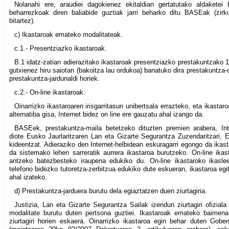
Nolanahi ere, araudiei dagokienez ekitaldian gertatutako aldakete
beharrezkoak diren baliabide guztiak jarri beharko ditu BASEak (zirk
bitartez).
c) Ikastaroak emateko modalitateak.
c.1.- Presentziazko ikastaroak.
B.1 idatz-zatian adierazitako ikastaroak presentziazko prestakuntzako 1
gutxienez hiru saiotan (bakoitza lau ordukoa) banatuko dira prestakuntza-
prestakuntza-jardunaldi horiek.
c.2.- On-line ikastaroak.
Oinarrizko ikastaroaren irisgarritasun unibertsala errazteko, eta ikasta
alternatiba gisa, Internet bidez on line ere gauzatu ahal izango da.
BASEek, prestakuntza-maila betetzeko dituzten premien arabera, In
diote Eusko Jaurlaritzaren Lan eta Gizarte Segurantza Zuzendaritzari,
kideentzat. Adieraziko den Internet-helbidean eskuragarri egongo da ikas
da sistemako lehen sarreratik aurrera ikastaroa burutzeko. On-line ikas
antzeko batezbesteko iraupena edukiko du. On-line ikastaroko ikasle
telefono bidezko tutoretza-zerbitzua edukiko dute eskueran, ikastaroa egi
ahal izateko.
d) Prestakuntza-jarduera burutu dela egiaztatzen duen ziurtagiria.
Justizia, Lan eta Gizarte Segurantza Sailak izendun ziurtagiri ofizia
modalitate burutu duten pertsona guztiei. Ikastaroak emateko baimena
ziurtagiri horien eskaera. Oinarrizko ikastaroa egin behar duten Gob