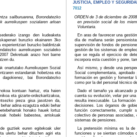
JUSTICIA, EMPLEO Y SEGURIDA
7012
tza sailburuarena, Borondatezko
ORDEN de 3 de diciembre de 2008, 
 aurreikuspen sozialaren arloan
en previsión social de los mie
Voluntaria.
esederako izango den kudeaketa
En aras de favorecer una gestión
uskapenari buruzko ekainaren 3ko
día de mañana serán pensionistas,
esperientziari buruzko baldintzak
supervisión de fondos de pensiones
ondatezko aurreikuspen sozialeko
gestión de los sistemas de empleo.
/2007 Dekretuak arazo hori barne
que se regula el ejercicio de det
atzen du.
incorpora esta cuestión y pone, tam
ak onartutako Aurreikuspen Sozial
Así mismo, y desde una perspect
untzaren estandarrak hobetzea eta
Social complementaria, aprobado 
i dagokienez, bai Borondatezko
formación en gestión y fomentar l
como por la del personal técnico de
inokoa kontuan hartuz, eta haien
Dado el tamaño ya alcanzado po
nikoa eta gizarte-ordezkaritzakoa,
cuenta su evolución, velar por una
ntsezko pieza gisa jasotzen da,
resulta inexcusable. La formación
 behar adina ezagutza eduki behar
decisiones. Los órganos de gobi
betebeharrak honako hauek lortuz
función correctamente, cumplir 
ioak hobeki babestea, arriskuak
colectivo de personas asociadas, 
sistemas de pensiones.
de guztiek euren egitekoak uler
La pretensión mínima es la de
ta ulertu behar dituzten agiri eta
funciones y se sientan cómodos co