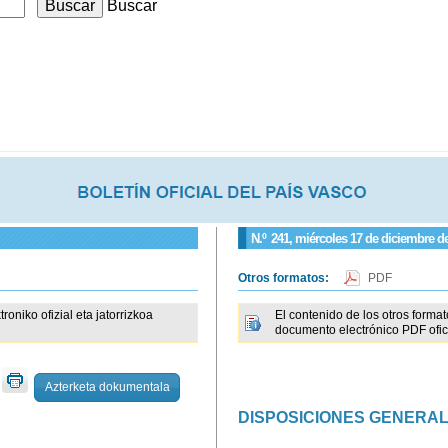
Buscar
N.º
241
, miércoles 17 de diciembre d
Otros formatos:
PDF
iko ofizial eta jatorrizkoa
El contenido de los otros forma
documento electrónico PDF ofici
Azterketa dokumentala
DISPOSICIONES GENERA