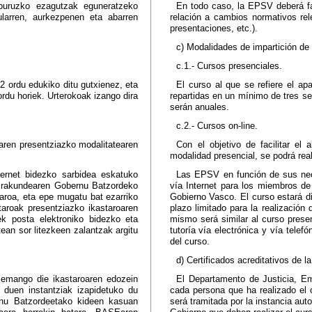
i buruzko ezagutzak eguneratzeko
En todo caso, la EPSV deberá fac
ularren, aurkezpenen eta abarren
relación a cambios normativos rel
presentaciones, etc.).
c) Modalidades de impartición de 
c.1.- Cursos presenciales.
2 ordu edukiko ditu gutxienez, eta
El curso al que se refiere el a
ordu horiek. Urterokoak izango dira
repartidas en un mínimo de tres s
serán anuales.
c.2.- Cursos on-line.
roaren presentziazko modalitatearen
Con el objetivo de facilitar el
modalidad presencial, se podrá reali
ternet bidezko sarbidea eskatuko
Las EPSV en función de sus nece
 Erakundearen Gobernu Batzordeko
vía Internet para los miembros de
taroa, eta epe mugatu bat ezarriko
Gobierno Vasco. El curso estará di
taroak presentziazko ikastaroaren
plazo limitado para la realización
ek posta elektroniko bidezko eta
mismo será similar al curso presen
tean sor litezkeen zalantzak argitu
tutoría vía electrónica y vía telef
del curso.
d) Certificados acreditativos de l
la emango die ikastaroaren edozein
El Departamento de Justicia, Emp
 duen instantziak izapidetuko du
cada persona que ha realizado el c
ernu Batzordeetako kideen kasuan
será tramitada por la instancia aut