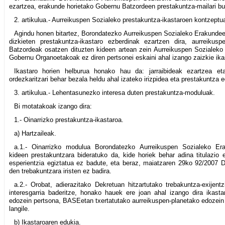
ezartzea, erakunde horietako Gobernu Batzordeen prestakuntza-mailari b
2. artikulua.- Aurreikuspen Sozialeko prestakuntza-ikastaroen kontzeptu
Agindu honen bitartez, Borondatezko Aurreikuspen Sozialeko Erakundeek
dizkieten prestakuntza-ikastaro ezberdinak ezartzen dira, aurreikus
Batzordeak osatzen dituzten kideen artean zein Aurreikuspen Sozialeko
Gobernu Organoetakoak ez diren pertsonei eskaini ahal izango zaizkie ika
Ikastaro horien helburua honako hau da: jarraibideak ezartzea e
ordezkaritzari behar bezala heldu ahal izateko irizpidea eta prestakuntza 
3. artikulua.- Lehentasunezko interesa duten prestakuntza-moduluak.
Bi motatakoak izango dira:
1.- Oinarrizko prestakuntza-ikastaroa.
a) Hartzaileak.
a.1.- Oinarrizko modulua Borondatezko Aurreikuspen Sozialeko Er
kideen prestakuntzara bideratuko da, kide horiek behar adina titulazio 
esperientzia egiztatua ez badute, eta beraz, maiatzaren 29ko 92/2007 D
den trebakuntzara iristen ez badira.
a.2.- Orobat, adierazitako Dekretuan hitzartutako trebakuntza-exijent
interesgarria baderitze, honako hauek ere joan ahal izango dira ikasta
edozein pertsona, BASEetan txertatutako aurreikuspen-planetako edozei
langile.
b) Ikastaroaren edukia.