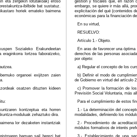
kin eta zergekin lotutakoak) eroso
gestión y fiscales que, en razón 
restakuntza-ibilbide bat sustatuz.
embargo, se quiere ir más allá, pro
 (ikastaro horiek emateko baimena
explicitación del qué (contenidos d
económicas para la financiación de 
En su virtud,
RESUELVO:
Artículo 1.- Objeto.
kuspen Sozialeko Erakundeetan
En aras de favorecer una óptima 
eraginkorra lortzea faboratzeko,
derechos de las personas asociadas
por objeto:
autzea.
a) Regular el concepto de los cur
bernuko organoei exijitzen zaien
b) Definir el modo de cumplimient
a.
de Gobierno en virtud del artículo
zordeak osatzen dituzten kideen
c) Promover la formación de lo
Previsión Social Voluntaria, más a
itu:
Para el cumplimiento de estos fin
kuntzaren kontzeptua eta horren
1.- La determinación del concept
akuntza-moduluak zehaztuko dira.
modalidades, definiendo los módulo
baimena lor dezaketen instantziak
2.- Procedimiento de acreditaci
módulos formativos de interés pref
stroaren barruan sail berezi bat
3.- Establecimiento de una sec