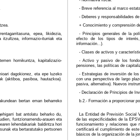
.
- Breve referencia al marco estat
- Deberes y responsabilidades de
tzea.
+ Conocimiento y comprensión de l
rrentagarritasuna, epea, likidezia,
- Principios generales de la polí
itzultzea, informazio-iturriak eta
efecto de los tipos de interés
información...).
- Clases de activos y característi
temen hornikuntza, kapitalizazio-
- Activo y pasivo de los fondo
pensiones, las políticas de capital
omioari dagokionez, eta epe luzeko
- Estrategias de inversión de lo
ak (aktiboa, pasiboa, hautazkoa).
con una perspectiva de largo plazo
pasiva, alternativa). Nuevos instru
- Declaración de Principios de In
rakundean bertan eman beharreko
b.2.- Formación a proporcionar po
higarri bat antolatu beharko du,
La Entidad de Previsión Social V
audien, funtzionamendu-arauen eta
de las especificidades de la EPSV
aren lehendakariak baldintza hori
funcionamiento y relaciones que 
asunak eta bertaratutako pertsonen
certificará el cumplimiento de este
básicos de la organización de la jo