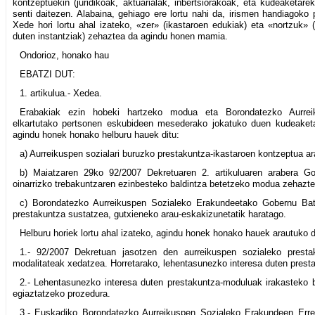
kontzeptuekin (juridikoak, aktuarialak, inbertsiorakoak, eta kudeaketare
senti daitezen. Alabaina, gehiago ere lortu nahi da, irismen handiagoko p
Xede hori lortu ahal izateko, «zer» (ikastaroen edukiak) eta «nortzuk»
duten instantziak) zehaztea da agindu honen mamia.
Ondorioz, honako hau
EBATZI DUT:
1. artikulua.- Xedea.
Erabakiak ezin hobeki hartzeko modua eta Borondatezko Aurrei
elkartutako pertsonen eskubideen mesederako jokatuko duen kudeaketa 
agindu honek honako helburu hauek ditu:
a) Aurreikuspen sozialari buruzko prestakuntza-ikastaroen kontzeptua ar
b) Maiatzaren 29ko 92/2007 Dekretuaren 2. artikuluaren arabera Go
oinarrizko trebakuntzaren ezinbesteko baldintza betetzeko modua zehazte
c) Borondatezko Aurreikuspen Sozialeko Erakundeetako Gobernu Bat
prestakuntza sustatzea, gutxieneko arau-eskakizunetatik haratago.
Helburu horiek lortu ahal izateko, agindu honek honako hauek arautuko d
1.- 92/2007 Dekretuan jasotzen den aurreikuspen sozialeko presta
modalitateak xedatzea. Horretarako, lehentasunezko interesa duten prest
2.- Lehentasunezko interesa duten prestakuntza-moduluak irakasteko 
egiaztatzeko prozedura.
3.- Euskadiko Borondatezko Aurreikuspen Sozialeko Erakundeen Erregi