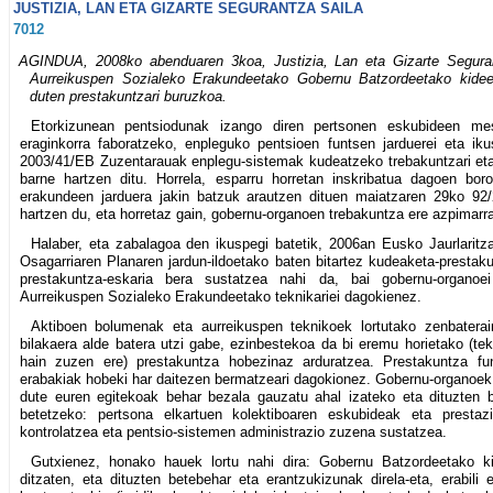
JUSTIZIA, LAN ETA GIZARTE SEGURANTZA SAILA
7012
AGINDUA, 2008ko abenduaren 3koa, Justizia, Lan eta Gizarte Seguran
Aurreikuspen Sozialeko Erakundeetako Gobernu Batzordeetako kideek
duten prestakuntzari buruzkoa.
Etorkizunean pentsiodunak izango diren pertsonen eskubideen m
eraginkorra faboratzeko, enpleguko pentsioen funtsen jarduerei eta ik
2003/41/EB Zuzentarauak enplegu-sistemak kudeatzeko trebakuntzari eta 
barne hartzen ditu. Horrela, esparru horretan inskribatua dagoen bor
erakundeen jarduera jakin batzuk arautzen dituen maiatzaren 29ko 92
hartzen du, eta horretaz gain, gobernu-organoen trebakuntza ere azpimarr
Halaber, eta zabalagoa den ikuspegi batetik, 2006an Eusko Jaurlaritz
Osagarriaren Planaren jardun-ildoetako baten bitartez kudeaketa-prestak
prestakuntza-eskaria bera sustatzea nahi da, bai gobernu-organoe
Aurreikuspen Sozialeko Erakundeetako teknikariei dagokienez.
Aktiboen bolumenak eta aurreikuspen teknikoek lortutako zenbatera
bilakaera alde batera utzi gabe, ezinbestekoa da bi eremu horietako (tek
hain zuzen ere) prestakuntza hobezinaz arduratzea. Prestakuntza fu
erabakiak hobeki har daitezen bermatzeari dagokionez. Gobernu-organoek
dute euren egitekoak behar bezala gauzatu ahal izateko eta dituzten 
betetzeko: pertsona elkartuen kolektiboaren eskubideak eta prestaz
kontrolatzea eta pentsio-sistemen administrazio zuzena sustatzea.
Gutxienez, honako hauek lortu nahi dira: Gobernu Batzordeetako ki
ditzaten, eta dituzten betebehar eta erantzukizunak direla-eta, erabili e