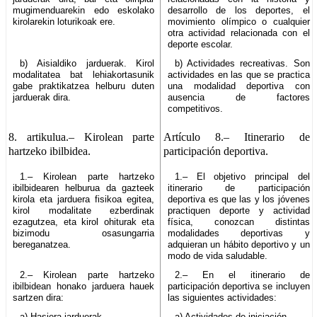
mugimenduarekin edo eskolako
desarrollo de los deportes, el
kirolarekin loturikoak ere.
movimiento olímpico o cualquier
otra actividad relacionada con el
deporte escolar.
b) Aisialdiko jarduerak. Kirol
b) Actividades recreativas. Son
modalitatea bat lehiakortasunik
actividades en las que se practica
gabe praktikatzea helburu duten
una modalidad deportiva con
jarduerak dira.
ausencia de factores
competitivos.
8. artikulua.–
Kirolean parte
Artículo 8.–
Itinerario de
hartzeko ibilbidea.
participación deportiva.
1.– Kirolean parte hartzeko
1.– El objetivo principal del
ibilbidearen helburua da gazteek
itinerario de participación
kirola eta jarduera fisikoa egitea,
deportiva es que las y los jóvenes
kirol modalitate ezberdinak
practiquen deporte y actividad
ezagutzea, eta kirol ohiturak eta
física, conozcan distintas
bizimodu osasungarria
modalidades deportivas y
bereganatzea.
adquieran un hábito deportivo y un
modo de vida saludable.
2.– Kirolean parte hartzeko
2.– En el itinerario de
ibilbidean honako jarduera hauek
participación deportiva se incluyen
sartzen dira:
las siguientes actividades:
a) Hasiera jarduerak.
a) Actividades de iniciación.