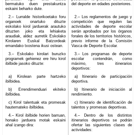
bermatuko duen prestakuntza
del deporte en edades posteriores.
eskaini beharko dute.
2.– Lurralde historikoetako foru
2.– Los reglamentos de juego y
organoek onartuko dituzte
competición que regulen las
eskolako kirol jarduerak arautuko
actividades de deporte escolar
dituzten joko eta lehiaketa
serán aprobados por los órganos
araudiak, aldez aurretik Eskolako
forales de los territorios históricos,
Kirolaren Euskal Batzordeak
previo informe de la Comisión
emandako txostena ikusi ostean.
Vasca de Deporte Escolar.
3.– Eskolako kirolari buruzko
3.– Los programas de deporte
programek gehienez ere hiru kirol
escolar contendrán, como
ibilbide jasoko dituzte:
máximo, tres itinerarios
deportivos:
a) Kirolean parte hartzeko
a) Itinerario de participación
ibilbidea.
deportiva.
b) Errendimenduari ekiteko
b) Itinerario de iniciación al
ibilbidea.
rendimiento.
c) Kirol talentuak eta promesak
c) Itinerario de identificación de
hautemateko ibilbidea.
talentos y promesas deportivas.
4.– Kirol ibilbide horien barruan,
4.– Dentro de los distintos
honako jarduera motak eskaini
itinerarios deportivos se podrán
ahal izango dira:
ofertar las siguientes clases de
actividades: