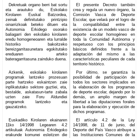
Dekretuak organo berri bat sortu
El presente Decreto también
eta arautuko du, Eskolako
crea y regula un nuevo órgano, la
Kirolaren Euskal Batzordea,
Comisión Vasca de Deporte
zeinak definitutako printzipio
Escolar, que velará por el logro de
oinarrizkoak beteko dituen eta
la compatibilidad entre la
Autonomia Erkidego osorako
existencia de un modelo vasco de
baliagarri den eskolako kirolaren
deporte escolar homogéneo en
eredu homogeneoaren eta lurralde
toda la Comunidad Autónoma y
historiko bakoitzeko
respetuoso con los principios
bereizgarritasunetara egokitutako
básicos definidos frente a la
ereduaren arteko
adaptación del mismo a las
bateragarritasuna zainduko duena.
características peculiares de cada
territorio histórico.
Azkenik, eskolako kirolaren
Por último, se garantiza la
programak lantzeko prozesuan
posibilidad de participación de
parte hartzeko eskaintzen zaie
todos los sectores implicados en
inplikatutako sektore guztiei, eta,
la elaboración de los programas
bestalde, askatasun-tarte zabala
de deporte escolar, dejando por lo
uzten zaie Foru Aldundiei
demás, un amplio margen de
programok lantzeko eta
libertad a las diputaciones forales
gauzatzeko.
para la elaboración y ejecución de
dichos programas.
Euskadiko Kirolaren ekainaren
El artículo 4.2 de la Ley
11ko 14/1998 Legearen 4.2
14/1998, de 11 de junio, del
artikuluak Autonomia Erkidegoko
Deporte del País Vasco atribuye a
erakunde komunei esleitzen die
las Instituciones Comunes de la