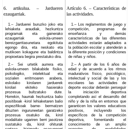
6. artikulua.
– Jardueren
Artículo 6.
– Características de
ezaugarriak.
las actividades.
1.– Jarduerei buruzko joko eta
1.– Los reglamentos de juego y
lehiaketa araudiak, hezkuntza
competición, programas de
programak eta gainerako
enseñanza y demás
ezaugarriak eskola-umeen
características de las diferentes
bereizgarritasunetara egokituta
actividades estarán adaptados a
egongo dira, eta neskato eta
la población escolar y atenderán a
mutikoen kokagune eta baldintza
la diferente posición y condiciones
propioetara begira prestatuko dira.
de niñas y niños.
2.– Sei urtetik aurrera eta
2.– A partir de los 6 años de
eskola-umeen bilakabide fisiko,
edad y de acuerdo a los ritmos
psikologiko, intelektual eta
madurativos físico, psicológico,
sozialen erritmoaren arabera,
intelectual y social de las y los
eskolako kirolaren jarduerek
escolares las actividades de
kirolari ekiteko hasierako
deporte escolar deberán perseguir
prozesua bultzatuko dute.
la iniciación deportiva
Horrekin, haurrak hezkuntza balio
completando así el desarrollo del
positiboak -kirol lehiaketaren balio
niño y de la niña en entornos que
espezifikoak barne- bermatzen
garanticen los valores educativos
dituzten inguruneetan garatzeko
positivos, incluyendo los
prozesua osatuko da, kirol
específicos de la competición
modalitate ugariren berri jasotzea
deportiva, fomentando el
sustatuko da, kirol ohiturak
conocimiento de un amplio
sortzea, bizimodu osasungarri
espectro de modalidades