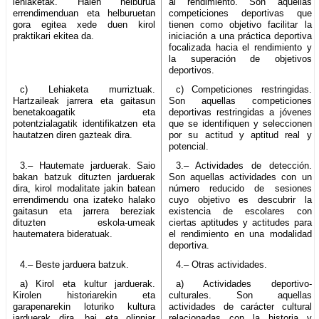
lehiaketak. Haien helburua
al rendimiento. Son aquellas
errendimenduan eta helburuetan
competiciones deportivas que
gora egitea xede duen kirol
tienen como objetivo facilitar la
praktikari ekitea da.
iniciación a una práctica deportiva
focalizada hacia el rendimiento y
la superación de objetivos
deportivos.
c) Lehiaketa murriztuak.
c) Competiciones restringidas.
Hartzaileak jarrera eta gaitasun
Son aquellas competiciones
benetakoagatik eta
deportivas restringidas a jóvenes
potentzialagatik identifikatzen eta
que se identifiquen y seleccionen
hautatzen diren gazteak dira.
por su actitud y aptitud real y
potencial.
3.– Hautemate jarduerak. Saio
3.– Actividades de detección.
bakan batzuk dituzten jarduerak
Son aquellas actividades con un
dira, kirol modalitate jakin batean
número reducido de sesiones
errendimendu ona izateko halako
cuyo objetivo es descubrir la
gaitasun eta jarrera bereziak
existencia de escolares con
dituzten eskola-umeak
ciertas aptitudes y actitudes para
hautematera bideratuak.
el rendimiento en una modalidad
deportiva.
4.– Beste jarduera batzuk.
4.– Otras actividades.
a) Kirol eta kultur jarduerak.
a) Actividades deportivo-
Kirolen historiarekin eta
culturales. Son aquellas
garapenarekin loturiko kultura
actividades de carácter cultural
jarduerak dira, bai eta olinpiar
relacionadas con la historia y