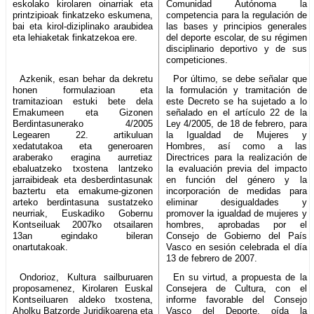
eskolako kirolaren oinarriak eta
Comunidad Autónoma la
printzipioak finkatzeko eskumena,
competencia para la regulación de
bai eta kirol-diziplinako araubidea
las bases y principios generales
eta lehiaketak finkatzekoa ere.
del deporte escolar, de su régimen
disciplinario deportivo y de sus
competiciones.
Azkenik, esan behar da dekretu
Por último, se debe señalar que
honen formulazioan eta
la formulación y tramitación de
tramitazioan estuki bete dela
este Decreto se ha sujetado a lo
Emakumeen eta Gizonen
señalado en el artículo 22 de la
Berdintasunerako 4/2005
Ley 4/2005, de 18 de febrero, para
Legearen 22. artikuluan
la Igualdad de Mujeres y
xedatutakoa eta generoaren
Hombres, así como a las
araberako eragina aurretiaz
Directrices para la realización de
ebaluatzeko txostena lantzeko
la evaluación previa del impacto
jarraibideak eta desberdintasunak
en función del género y la
baztertu eta emakume-gizonen
incorporación de medidas para
arteko berdintasuna sustatzeko
eliminar desigualdades y
neurriak, Euskadiko Gobernu
promover la igualdad de mujeres y
Kontseiluak 2007ko otsailaren
hombres, aprobadas por el
13an egindako bileran
Consejo de Gobierno del País
onartutakoak.
Vasco en sesión celebrada el día
13 de febrero de 2007.
Ondorioz, Kultura sailburuaren
En su virtud, a propuesta de la
proposamenez, Kirolaren Euskal
Consejera de Cultura, con el
Kontseiluaren aldeko txostena,
informe favorable del Consejo
Aholku Batzorde Juridikoarena eta
Vasco del Deporte, oída la