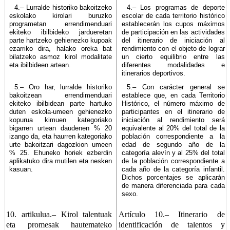
4.– Lurralde historiko bakoitzeko
4.– Los programas de deporte
eskolako kirolari buruzko
escolar de cada territorio histórico
programetan errendimenduari
establecerán los cupos máximos
ekiteko ibilbideko jardueretan
de participación en las actividades
parte hartzeko gehienezko kupoak
del itinerario de iniciación al
ezarriko dira, halako oreka bat
rendimiento con el objeto de lograr
bilatzeko asmoz kirol modalitate
un cierto equilibrio entre las
eta ibilbideen artean.
diferentes modalidades e
itinerarios deportivos.
5.– Oro har, lurralde historiko
5.– Con carácter general se
bakoitzean errendimenduari
establece que, en cada Territorio
ekiteko ibilbidean parte hartuko
Histórico, el número máximo de
duten eskola-umeen gehienezko
participantes en el itinerario de
kopurua kimuen kategoriako
iniciación al rendimiento será
bigarren urtean daudenen % 20
equivalente al 20% del total de la
izango da, eta haurren kategoriako
población correspondiente a la
urte bakoitzari dagozkion umeen
edad de segundo año de la
% 25. Ehuneko horiek ezberdin
categoría alevín y al 25% del total
aplikatuko dira mutilen eta nesken
de la población correspondiente a
kasuan.
cada año de la categoría infantil.
Dichos porcentajes se aplicarán
de manera diferenciada para cada
sexo.
10. artikulua.–
Kirol talentuak
Artículo 10.–
Itinerario de
eta promesak hautemateko
identificación de talentos y