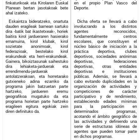
finkaturikoak eta Kirolaren Euskal
en el propio Plan Vasco del
Planean bertan jasotakoak bete
Deporte.
ahal izateko.
Eskaintza bideratzeko, onartuta
Dicha oferta se llevará a cabo
dauden eragileak barnean sartuko
involucrando a los distintos
dira -batik bat ikastetxeak-, horiek
agentes reconocidos,
baitira kirol jardueraren hasierako
fundamentalmente centros
ernamuina, kirol klubak, kirol
escolares, que constituyen el
sozietate anonimoak, kirol
núcleo básico de iniciación a la
federazioak, bestelako kirol
práctica deportiva, clubes
erakundeak eta herri-erakundeak.
deportivos, sociedades anónimas
Gainera, bikoiztasunak saihestuko
deportivas, federaciones
dira lehiaketa-jarduerak eta
deportivas, otras entidades
errendimendu-jarduerak
deportivas e instituciones
antolatzerakoan, eta horretarako
públicas. Además, se llevará a
gutxieneko adina ezarriko da
cabo evitando duplicidades en la
programa jakin batzuetan parte
organización de actividades y
hartzeko, jardueren eremu
competiciones de carácter
geografikoa mugatuko da eta
participativo y de rendimiento,
programa horietan parte hartzeko
estableciendo edades mínimas
eragileen egitura egokiak zein
para la participación en
diren definituko da.
determinados programas,
acotando el ámbito geográfico de
las actividades y definiendo una
serie de estructuras idóneas de
agentes que pueden tomar parte
en dichos programas.