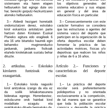
sistemaren eta haren etapen
los objetivos generales del
helburuekin bat egingo dute oro
sistema educativo y sus etapas
har, bereziki gorputz-hezkuntzaren
en general y del área de
alorreko helburuekin.
educación física en particular.
3.– Alderdi hezigarri horretatik
3.– Consecuentemente con este
ondorioztatzen denez, eskolako
carácter formativo se considera
kirol eskaintza antolatzen parte
que las estructuras o agentes del
hartzen duten Kirolaren Euskal
sistema vasco del deporte que
Planeko egitura edo eragileek 6
participen en la organización de la
eta 16 urte bitarteko haurrek egin
oferta deportiva escolar deben
beharreko mugimenduzko
fomentar la práctica de las
jarduerak, jarduera fisikoak
actividades motrices, físicas y/o
eta/edo kiroletakoak sustatu behar
deportivas que realicen los niños
dituzte.
y niñas de 6 a 16 años.
2. artikulua.
– Eskolako
Artículo 2.–
Funciones y
kirolaren funtzioak eta
características del deporte
ezaugarriak.
escolar.
1.– Eskolako kirola nagusiki
1.– La práctica del deporte
kirol anitzekoa izango da eta ez
escolar será preferentemente
da soilik lehiakortasunera
polideportiva y no orientada
bideratua egongo. Horrenbestez,
exclusivamente a la competición,
eskola-ume orok hainbat kirol
de tal manera que se garantice
modalitate ezagutu eta
que toda la población escolar
praktikatuko dituela bermatuko da,
conozca y desarrolle la práctica