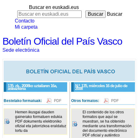
Buscar en euskadi.eus
Buscar
Contacto
Mi carpeta
Boletín Oficial del País Vasco
Sede electrónica
135. zk., 2008ko uztailaren 16a,
N.º
135
, miércoles 16 de julio de
asteazkena
2008
Bestelako formatuak:
PDF
Otros formatos:
PDF
Hemen ikusgai dauden
El contenido de los otros
gainerako formatuen edukia
formatos que aquí se
PDF dokumentu elektroniko
muestran, se ha obtenido
ofizial eta jatorrizkoa eraldatuz
mediante una transformación
lortu da
del documento electrónico
PDF oficial y auténtico