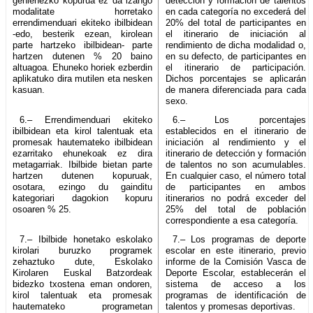
gehienezko kopurua ez da izango
detección y formación de talentos
modalitate horretako
en cada categoría no excederá del
errendimenduari ekiteko ibilbidean
20% del total de participantes en
-edo, besterik ezean, kirolean
el itinerario de iniciación al
parte hartzeko ibilbidean- parte
rendimiento de dicha modalidad o,
hartzen dutenen % 20 baino
en su defecto, de participantes en
altuagoa. Ehuneko horiek ezberdin
el itinerario de participación.
aplikatuko dira mutilen eta nesken
Dichos porcentajes se aplicarán
kasuan.
de manera diferenciada para cada
sexo.
6.– Errendimenduari ekiteko
6.– Los porcentajes
ibilbidean eta kirol talentuak eta
establecidos en el itinerario de
promesak hautemateko ibilbidean
iniciación al rendimiento y el
ezarritako ehunekoak ez dira
itinerario de detección y formación
metagarriak. Ibilbide bietan parte
de talentos no son acumulables.
hartzen dutenen kopuruak,
En cualquier caso, el número total
osotara, ezingo du gainditu
de participantes en ambos
kategoriari dagokion kopuru
itinerarios no podrá exceder del
osoaren % 25.
25% del total de población
correspondiente a esa categoría.
7.– Ibilbide honetako eskolako
7.– Los programas de deporte
kirolari buruzko programek
escolar en este itinerario, previo
zehaztuko dute, Eskolako
informe de la Comisión Vasca de
Kirolaren Euskal Batzordeak
Deporte Escolar, establecerán el
bidezko txostena eman ondoren,
sistema de acceso a los
kirol talentuak eta promesak
programas de identificación de
hautemateko programetan
talentos y promesas deportivas.