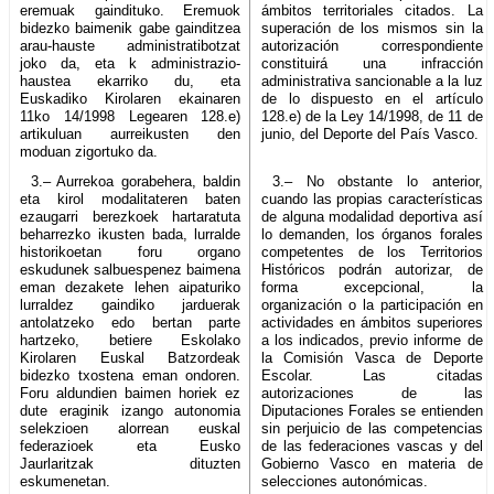
eremuak gaindituko. Eremuok
ámbitos territoriales citados. La
bidezko baimenik gabe gainditzea
superación de los mismos sin la
arau-hauste administratibotzat
autorización correspondiente
joko da, eta k administrazio-
constituirá una infracción
haustea ekarriko du, eta
administrativa sancionable a la luz
Euskadiko Kirolaren ekainaren
de lo dispuesto en el artículo
11ko 14/1998 Legearen 128.e)
128.e) de la Ley 14/1998, de 11 de
artikuluan aurreikusten den
junio, del Deporte del País Vasco.
moduan zigortuko da.
3.– Aurrekoa gorabehera, baldin
3.– No obstante lo anterior,
eta kirol modalitateren baten
cuando las propias características
ezaugarri berezkoek hartaratuta
de alguna modalidad deportiva así
beharrezko ikusten bada, lurralde
lo demanden, los órganos forales
historikoetan foru organo
competentes de los Territorios
eskudunek salbuespenez baimena
Históricos podrán autorizar, de
eman dezakete lehen aipaturiko
forma excepcional, la
lurraldez gaindiko jarduerak
organización o la participación en
antolatzeko edo bertan parte
actividades en ámbitos superiores
hartzeko, betiere Eskolako
a los indicados, previo informe de
Kirolaren Euskal Batzordeak
la Comisión Vasca de Deporte
bidezko txostena eman ondoren.
Escolar. Las citadas
Foru aldundien baimen horiek ez
autorizaciones de las
dute eraginik izango autonomia
Diputaciones Forales se entienden
selekzioen alorrean euskal
sin perjuicio de las competencias
federazioek eta Eusko
de las federaciones vascas y del
Jaurlaritzak dituzten
Gobierno Vasco en materia de
eskumenetan.
selecciones autonómicas.