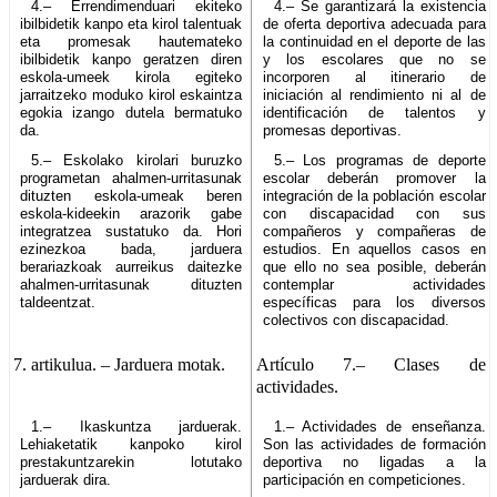
4.– Errendimenduari ekiteko
4.– Se garantizará la existencia
ibilbidetik kanpo eta kirol talentuak
de oferta deportiva adecuada para
eta promesak hautemateko
la continuidad en el deporte de las
ibilbidetik kanpo geratzen diren
y los escolares que no se
eskola-umeek kirola egiteko
incorporen al itinerario de
jarraitzeko moduko kirol eskaintza
iniciación al rendimiento ni al de
egokia izango dutela bermatuko
identificación de talentos y
da.
promesas deportivas.
5.– Eskolako kirolari buruzko
5.– Los programas de deporte
programetan ahalmen-urritasunak
escolar deberán promover la
dituzten eskola-umeak beren
integración de la población escolar
eskola-kideekin arazorik gabe
con discapacidad con sus
integratzea sustatuko da. Hori
compañeros y compañeras de
ezinezkoa bada, jarduera
estudios. En aquellos casos en
berariazkoak aurreikus daitezke
que ello no sea posible, deberán
ahalmen-urritasunak dituzten
contemplar actividades
taldeentzat.
específicas para los diversos
colectivos con discapacidad.
7. artikulua.
– Jarduera motak.
Artículo 7.–
Clases de
actividades.
1.– Ikaskuntza jarduerak.
1.– Actividades de enseñanza.
Lehiaketatik kanpoko kirol
Son las actividades de formación
prestakuntzarekin lotutako
deportiva no ligadas a la
jarduerak dira.
participación en competiciones.