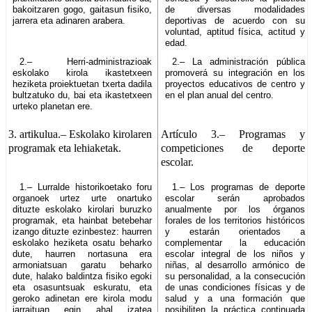
bakoitzaren gogo, gaitasun fisiko,
de diversas modalidades
jarrera eta adinaren arabera.
deportivas de acuerdo con su
voluntad, aptitud física, actitud y
edad.
2.– Herri-administrazioak
2.– La administración pública
eskolako kirola ikastetxeen
promoverá su integración en los
heziketa proiektuetan txerta dadila
proyectos educativos de centro y
bultzatuko du, bai eta ikastetxeen
en el plan anual del centro.
urteko planetan ere.
3. artikulua.–
Eskolako kirolaren
Artículo 3.–
Programas y
programak eta lehiaketak.
competiciones de deporte
escolar.
1.– Lurralde historikoetako foru
1.– Los programas de deporte
organoek urtez urte onartuko
escolar serán aprobados
dituzte eskolako kirolari buruzko
anualmente por los órganos
programak, eta hainbat betebehar
forales de los territorios históricos
izango dituzte ezinbestez: haurren
y estarán orientados a
eskolako heziketa osatu beharko
complementar la educación
dute, haurren nortasuna era
escolar integral de los niños y
armoniatsuan garatu beharko
niñas, al desarrollo armónico de
dute, halako baldintza fisiko egoki
su personalidad, a la consecución
eta osasuntsuak eskuratu, eta
de unas condiciones físicas y de
geroko adinetan ere kirola modu
salud y a una formación que
jarraituan egin ahal izatea
posibiliten la práctica continuada