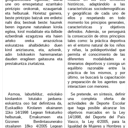
une oro errespetatuz ezarritako
históricos, adaptándolo a las
printzipio orokorrak, ezaugarriak
características sociodemográficas
eta helburuak. Horietaz gainera,
y geográficas de cada uno de
beste printzipio batzuk ere erdietsi
ellos y respetando en todo
nahi dira; besteak beste: haurrek
momento los principios generales,
beren ingurune naturalean kirola
características y objetivos
egitea, kirol modalitate eta ibilbide
definidos. Además, se perseguirá
ezberdinak ezagutzea eta haien
la consecución de otros principios
arteko oreka arrazoizkoa
tales como: la práctica deportiva
eskuratzea ahalbidetuko duen
en el entorno natural de los niños
kirol aniztasuna, eta, azkenik,
y niñas, la polideportividad que
adin txikikoekin harremanetan
permita el conocimiento de las
dauden eragileen gaitasuna eta
diferentes modalidades e
prestakuntza ziurtatzea.
itinerarios deportivos y consiga un
equilibrio razonable entre la
práctica de los mismos, y por
último, se buscará la capacitación
y preparación de los agentes que
interactúen con menores.
Asmoa, laburbilduz, eskolako
Se pretende, en síntesis, definir
kirolarekin lotutako jarduera-
una completa oferta de
eskaintza oso bat definitzea da,
actividades de Deporte Escolar
Euskadiko Kirolaren ekainaren
que haga posible alcanzar los
11ko 14/1998 Legean finkaturiko
objetivos marcados en la Ley
helburuak, Emakumeen eta
14/1998, del Deporte del País
Gizonen Berdintasunerako
Vasco, la Ley 4/2005, para la
otsailaren 18ko 4/2005 Legean
Igualdad de Mujeres y Hombres y