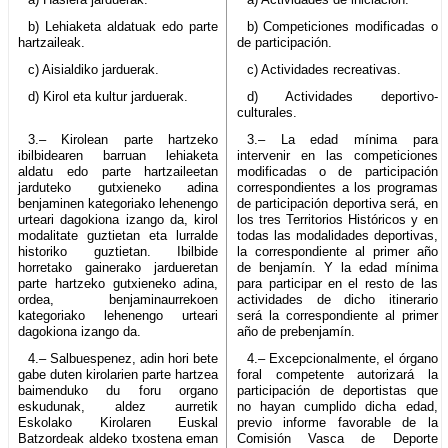
b) Lehiaketa aldatuak edo parte
b) Competiciones modificadas o
hartzaileak.
de participación.
c) Aisialdiko jarduerak.
c) Actividades recreativas.
d) Kirol eta kultur jarduerak.
d) Actividades deportivo-
culturales.
3.– Kirolean parte hartzeko
3.– La edad mínima para
ibilbidearen barruan lehiaketa
intervenir en las competiciones
aldatu edo parte hartzaileetan
modificadas o de participación
jarduteko gutxieneko adina
correspondientes a los programas
benjaminen kategoriako lehenengo
de participación deportiva será, en
urteari dagokiona izango da, kirol
los tres Territorios Históricos y en
modalitate guztietan eta lurralde
todas las modalidades deportivas,
historiko guztietan. Ibilbide
la correspondiente al primer año
horretako gainerako jardueretan
de benjamín. Y la edad mínima
parte hartzeko gutxieneko adina,
para participar en el resto de las
ordea, benjaminaurrekoen
actividades de dicho itinerario
kategoriako lehenengo urteari
será la correspondiente al primer
dagokiona izango da.
año de prebenjamín.
4.– Salbuespenez, adin hori bete
4.– Excepcionalmente, el órgano
gabe duten kirolarien parte hartzea
foral competente autorizará la
baimenduko du foru organo
participación de deportistas que
eskudunak, aldez aurretik
no hayan cumplido dicha edad,
Eskolako Kirolaren Euskal
previo informe favorable de la
Batzordeak aldeko txostena eman
Comisión Vasca de Deporte