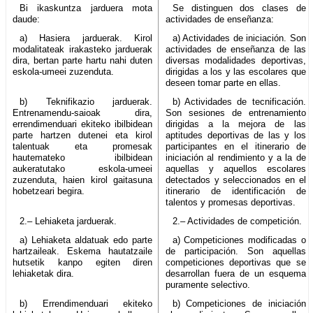
Bi ikaskuntza jarduera mota
Se distinguen dos clases de
daude:
actividades de enseñanza:
a) Hasiera jarduerak. Kirol
a) Actividades de iniciación. Son
modalitateak irakasteko jarduerak
actividades de enseñanza de las
dira, bertan parte hartu nahi duten
diversas modalidades deportivas,
eskola-umeei zuzenduta.
dirigidas a los y las escolares que
deseen tomar parte en ellas.
b) Teknifikazio jarduerak.
b) Actividades de tecnificación.
Entrenamendu-saioak dira,
Son sesiones de entrenamiento
errendimenduari ekiteko ibilbidean
dirigidas a la mejora de las
parte hartzen dutenei eta kirol
aptitudes deportivas de las y los
talentuak eta promesak
participantes en el itinerario de
hautemateko ibilbidean
iniciación al rendimiento y a la de
aukeratutako eskola-umeei
aquellas y aquellos escolares
zuzenduta, haien kirol gaitasuna
detectados y seleccionados en el
hobetzeari begira.
itinerario de identificación de
talentos y promesas deportivas.
2.– Lehiaketa jarduerak.
2.– Actividades de competición.
a) Lehiaketa aldatuak edo parte
a) Competiciones modificadas o
hartzaileak. Eskema hautatzaile
de participación. Son aquellas
hutsetik kanpo egiten diren
competiciones deportivas que se
lehiaketak dira.
desarrollan fuera de un esquema
puramente selectivo.
b) Errendimenduari ekiteko
b) Competiciones de iniciación