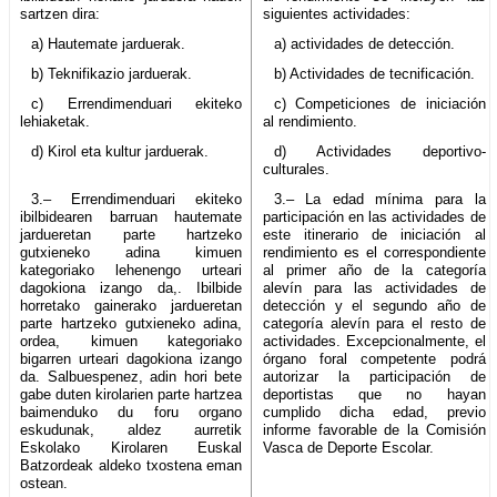
sartzen dira:
siguientes actividades:
a) Hautemate jarduerak.
a) actividades de detección.
b) Teknifikazio jarduerak.
b) Actividades de tecnificación.
c) Errendimenduari ekiteko
c) Competiciones de iniciación
lehiaketak.
al rendimiento.
d) Kirol eta kultur jarduerak.
d) Actividades deportivo-
culturales.
3.– Errendimenduari ekiteko
3.– La edad mínima para la
ibilbidearen barruan hautemate
participación en las actividades de
jardueretan parte hartzeko
este itinerario de iniciación al
gutxieneko adina kimuen
rendimiento es el correspondiente
kategoriako lehenengo urteari
al primer año de la categoría
dagokiona izango da,. Ibilbide
alevín para las actividades de
horretako gainerako jardueretan
detección y el segundo año de
parte hartzeko gutxieneko adina,
categoría alevín para el resto de
ordea, kimuen kategoriako
actividades. Excepcionalmente, el
bigarren urteari dagokiona izango
órgano foral competente podrá
da. Salbuespenez, adin hori bete
autorizar la participación de
gabe duten kirolarien parte hartzea
deportistas que no hayan
baimenduko du foru organo
cumplido dicha edad, previo
eskudunak, aldez aurretik
informe favorable de la Comisión
Eskolako Kirolaren Euskal
Vasca de Deporte Escolar.
Batzordeak aldeko txostena eman
ostean.