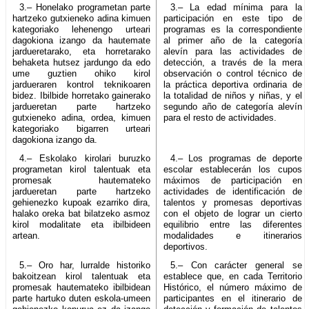
3.– Honelako programetan parte
3.– La edad mínima para la
hartzeko gutxieneko adina kimuen
participación en este tipo de
kategoriako lehenengo urteari
programas es la correspondiente
dagokiona izango da hautemate
al primer año de la categoría
jardueretarako, eta horretarako
alevín para las actividades de
behaketa hutsez jardungo da edo
detección, a través de la mera
ume guztien ohiko kirol
observación o control técnico de
jardueraren kontrol teknikoaren
la práctica deportiva ordinaria de
bidez. Ibilbide horretako gainerako
la totalidad de niños y niñas, y el
jardueretan parte hartzeko
segundo año de categoría alevín
gutxieneko adina, ordea, kimuen
para el resto de actividades.
kategoriako bigarren urteari
dagokiona izango da.
4.– Eskolako kirolari buruzko
4.– Los programas de deporte
programetan kirol talentuak eta
escolar establecerán los cupos
promesak hautemateko
máximos de participación en
jardueretan parte hartzeko
actividades de identificación de
gehienezko kupoak ezarriko dira,
talentos y promesas deportivas
halako oreka bat bilatzeko asmoz
con el objeto de lograr un cierto
kirol modalitate eta ibilbideen
equilibrio entre las diferentes
artean.
modalidades e itinerarios
deportivos.
5.– Oro har, lurralde historiko
5.– Con carácter general se
bakoitzean kirol talentuak eta
establece que, en cada Territorio
promesak hautemateko ibilbidean
Histórico, el número máximo de
parte hartuko duten eskola-umeen
participantes en el itinerario de