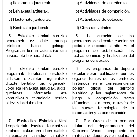
a) Ikaskuntza jarduerak.
a) Actividades de enseñanza.
b) Lehiaketa jarduerak.
b) Actividades de competición.
c) Hautemate jarduerak.
c) Actividades de detección.
d) Bestelako jarduerak.
d) Otras actividades.
5.– Eskolako kirolari buruzko
5.– La duración de los
programek ez dute iraungo
programas de deporte escolar no
urtebete baino gehiago.
podrá ser superior al año. En el
Programan bertan adieraziko dira
programa se establecerán las
hasiera eta bukaera datak.
fechas de inicio y finalización del
programa convocado.
6.– Eskolako kirolari buruzko
6.– Los programas de deporte
programak lurraldean lurraldeko
escolar serán publicados por los
aldizkari ofizialetan argitaratuko
órganos forales de los territorios
dituzte bertako foru organoek.
históricos en el correspondiente
Joko eta lehiaketa araudiak, aldiz,
boletín oficial del territorio
gutxienez informazio eta
histórico y los reglamentos de
komunikazio teknologia berrien
juego y competición serán
bidez zabalduko dira.
difundidos, al menos, a través de
las nuevas tecnologías de la
información y la comunicación.
7.– Euskadiko Eskolako Kirol
7.– Por Orden de la persona
Txapelketak Eusko Jaurlaritzan
titular del departamento del
kirolaren eskumena duen saileko
Gobierno Vasco competente en
sailburuaren aginduz arautuko
materia de deportes se regulará la