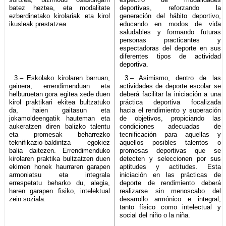
batez heztea, eta modalitate
deportivas, reforzando la
ezberdinetako kirolariak eta kirol
generación del hábito deportivo,
ikusleak prestatzea.
educando en modos de vida
saludables y formando futuras
personas practicantes y
espectadoras del deporte en sus
diferentes tipos de actividad
deportiva.
3.– Eskolako kirolaren barruan,
3.– Asimismo, dentro de las
gainera, errendimenduan eta
actividades de deporte escolar se
helburuetan gora egitea xede duen
deberá facilitar la iniciación a una
kirol praktikari ekitea bultzatuko
práctica deportiva focalizada
da, haien gaitasun eta
hacia el rendimiento y superación
jokamoldeengatik hauteman eta
de objetivos, propiciando las
aukeratzen diren balizko talentu
condiciones adecuadas de
eta promesak beharrezko
tecnificación para aquellas y
teknifikazio-baldintza egokiez
aquellos posibles talentos o
balia daitezen. Errendimenduko
promesas deportivas que se
kirolaren praktika bultzatzen duen
detecten y seleccionen por sus
ekimen honek haurraren garapen
aptitudes y actitudes. Esta
armoniatsu eta integrala
iniciación en las prácticas de
errespetatu beharko du, alegia,
deporte de rendimiento deberá
haren garapen fisiko, intelektual
realizarse sin menoscabo del
zein soziala.
desarrollo armónico e integral,
tanto físico como intelectual y
social del niño o la niña.