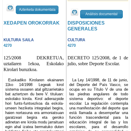
Azterketa dokumentala
Análisis documental
XEDAPEN OROKORRAK
DISPOSICIONES
GENERALES
KULTURA SAILA
CULTURA
4270
4270
125/2008 DEKRETUA,
DECRETO 125/2008, de 1 de
uztailaren 1ekoa, Eskolako
julio, sobre Deporte Escolar.
Kirolari buruzkoa.
Euskadiko Kirolaren ekainaren
La Ley 14/1998, de 11 de junio,
11ko 14/1998 Legeak kirol
del Deporte del País Vasco, se
sistema osoaren atal giltzarrietako
ocupa en su Título V de una de
bat aztertzen du bere V. tituluan:
las piedras angulares de todo
eskolako kirola. Kirol adierazpide
sistema deportivo: el deporte
hori funts-funtsezkoa da eskola-
escolar. La regulación contempla
umeen heziketa integralari begira,
una manifestación del deporte que
haien nortasuna era armoniatsuan
está llamada a desempeñar una
garatzeari begira eta geroko
función trascendental para la
adinetan ere kirola modu jarraituan
educación integral de las y los
egin ahal izatea bermatuko duten
escolares, para el desarrollo