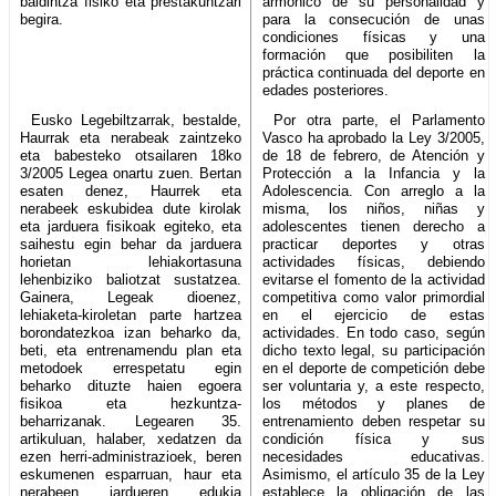
baldintza fisiko eta prestakuntzari
armónico de su personalidad y
begira.
para la consecución de unas
condiciones físicas y una
formación que posibiliten la
práctica continuada del deporte en
edades posteriores.
Eusko Legebiltzarrak, bestalde,
Por otra parte, el Parlamento
Haurrak eta nerabeak zaintzeko
Vasco ha aprobado la Ley 3/2005,
eta babesteko otsailaren 18ko
de 18 de febrero, de Atención y
3/2005 Legea onartu zuen. Bertan
Protección a la Infancia y la
esaten denez, Haurrek eta
Adolescencia. Con arreglo a la
nerabeek eskubidea dute kirolak
misma, los niños, niñas y
eta jarduera fisikoak egiteko, eta
adolescentes tienen derecho a
saihestu egin behar da jarduera
practicar deportes y otras
horietan lehiakortasuna
actividades físicas, debiendo
lehenbiziko baliotzat sustatzea.
evitarse el fomento de la actividad
Gainera, Legeak dioenez,
competitiva como valor primordial
lehiaketa-kiroletan parte hartzea
en el ejercicio de estas
borondatezkoa izan beharko da,
actividades. En todo caso, según
beti, eta entrenamendu plan eta
dicho texto legal, su participación
metodoek errespetatu egin
en el deporte de competición debe
beharko dituzte haien egoera
ser voluntaria y, a este respecto,
fisikoa eta hezkuntza-
los métodos y planes de
beharrizanak. Legearen 35.
entrenamiento deben respetar su
artikuluan, halaber, xedatzen da
condición física y sus
ezen herri-administrazioek, beren
necesidades educativas.
eskumenen esparruan, haur eta
Asimismo, el artículo 35 de la Ley
nerabeen jardueren edukia
establece la obligación de las