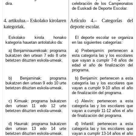
dira.
celebración de los Campeonatos
de Euskadi de Deporte Escolar.
4. artikulua.–
Eskolako kirolaren
Artículo 4.–
Categorías del
kategoriak.
deporte escolar.
Eskolako kirola honako
El deporte escolar se organiza
kategoria hauetan antolatuko da:
en las siguientes categorías:
a) Benjaminaurrekoak: programa
a) Prebenjamín: pertenecen a
bukatzen den urtean 7 edo 8 urte
esta categoría las y los escolares
betetzen dituzten eskola-umeak.
que vayan a cumplir 7-8 años de
edad el año de finalización del
programa.
b) Benjaminak: programa
b) Benjamín: pertenecen a esta
bukatzen den urtean 9 edo 10 urte
categoría las y los escolares que
betetzen dituzten eskola-umeak.
vayan a cumplir 9-10 años el año
de finalización del programa.
c) Kimuak: programa bukatzen
c) Alevín: pertenecen a esta
den urtean 11 edo 12 urte
categoría las y los escolares que
betetzen dituzten eskola-umeak.
vayan a cumplir 11-12 años el año
de finalización del programa.
d) Haurrak: programa bukatzen
d) Infantil: pertenecen a esta
den urtean 13 edo 14 urte
categoría las y los escolares que
betetzen dituzten eskola-umeak.
vayan a cumplir 13-14 años el año