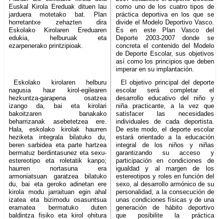
Euskal Kirola Ereduak dituen lau
como uno de los cuatro tipos de
jarduera motetako bat. Plan
práctica deportiva en los que se
horretantxe zehazten dira
divide el Modelo Deportivo Vasco.
Eskolako Kirolaren Ereduaren
Es en este Plan Vasco del
edukia, helburuak eta
Deporte 2003-2007 donde se
ezarpenerako printzipioak.
concreta el contenido del Modelo
de Deporte Escolar, sus objetivos
así como los principios que deben
imperar en su implantación.
Eskolako kirolaren helburu
El objetivo principal del deporte
nagusia haur kirol-egilearen
escolar será completar el
hezkuntza-garapena osatzea
desarrollo educativo del niño y
izango da, bai eta kirolari
niña practicante, a la vez que
bakoitzaren banakako
satisfacer las necesidades
beharrizanak asebetetzea ere.
individuales de cada deportista.
Hala, eskolako kirolak haurren
De este modo, el deporte escolar
heziketa integrala bilatuko du,
estará orientado a la educación
beren sarbidea eta parte hartzea
integral de los niños y niñas
bermatuz berdintasunez eta sexu-
garantizando su acceso y
estereotipo eta roletatik kanpo;
participación en condiciones de
haurren nortasuna era
igualdad y al margen de los
armoniatsuan garatzea bilatuko
estereotipos y roles en función del
du, bai eta geroko adinetan ere
sexo, al desarrollo armónico de su
kirola modu jarraituan egin ahal
personalidad, a la consecución de
izatea eta bizimodu osasuntsua
unas condiciones físicas y de una
eramatea bermatuko duten
generación de hábito deportivo
baldintza fisiko eta kirol ohitura
que posibilite la práctica