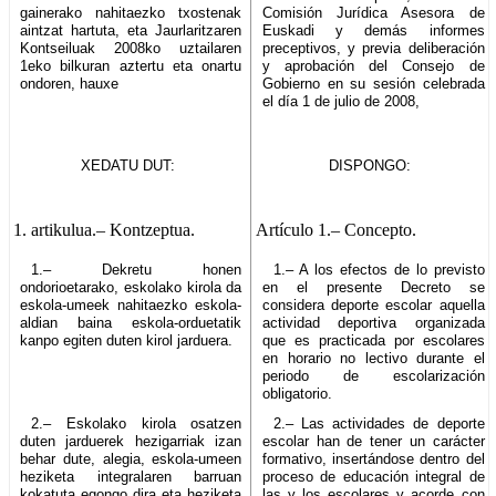
gainerako nahitaezko txostenak
Comisión Jurídica Asesora de
aintzat hartuta, eta Jaurlaritzaren
Euskadi y demás informes
Kontseiluak 2008ko uztailaren
preceptivos, y previa deliberación
1eko bilkuran aztertu eta onartu
y aprobación del Consejo de
ondoren, hauxe
Gobierno en su sesión celebrada
el día 1 de julio de 2008,
XEDATU DUT:
DISPONGO:
1. artikulua.–
Kontzeptua.
Artículo 1.–
Concepto.
1.– Dekretu honen
1.– A los efectos de lo previsto
ondorioetarako, eskolako kirola da
en el presente Decreto se
eskola-umeek nahitaezko eskola-
considera deporte escolar aquella
aldian baina eskola-orduetatik
actividad deportiva organizada
kanpo egiten duten kirol jarduera.
que es practicada por escolares
en horario no lectivo durante el
periodo de escolarización
obligatorio.
2.– Eskolako kirola osatzen
2.– Las actividades de deporte
duten jarduerek hezigarriak izan
escolar han de tener un carácter
behar dute, alegia, eskola-umeen
formativo, insertándose dentro del
heziketa integralaren barruan
proceso de educación integral de
kokatuta egongo dira eta heziketa
las y los escolares y acorde con