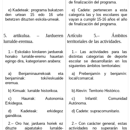
de finalización del programa.
e) Kadeteak: programa bukatzen
e) Cadete: pertenecen a esta
den urtean 15 edo 16 urte
categoría las y los escolares que
betetzen dituzten eskola-umeak.
vayan a cumplir 15-16 años el año
de finalización del programa.
5. artikulua.
– Jardueren
Artículo 5.–
Ámbitos
lurralde-eremua.
territoriales de las actividades.
1.– Eskolako kirolaren jarduerak
1.– Las actividades para las
honako lurralde-eremu hauetan
distintas categorías de deporte
egingo dira, kategoriaren arabera:
escolar se desarrollarán en los
siguientes ámbitos territoriales:
a) Benjaminaurrekoak eta
a) Prebenjamín y benjamín:
benjaminak: toki/eskualde
local/comarcal.
eremua.
b) Kimuak: lurralde historikoa.
b) Alevín: Territorio Histórico.
c) Haurrak: Autonomia
c) Infantil: Comunidad
Erkidegoa.
Autónoma.
d) Kadeteak: erkidegoz
d) Cadete: supracomunitario.
gaindikoa.
2.– Oro har, jarduera horiek ez
2.– Con carácter general, estas
dituzte aipatutako lurralde-
actividades no superarán los