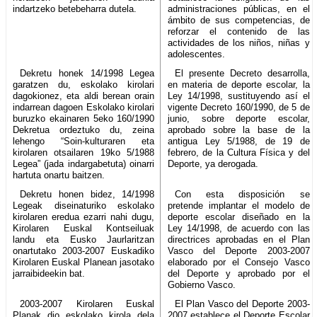
indartzeko betebeharra dutela.
administraciones públicas, en el
ámbito de sus competencias, de
reforzar el contenido de las
actividades de los niños, niñas y
adolescentes.
Dekretu honek 14/1998 Legea
El presente Decreto desarrolla,
garatzen du, eskolako kirolari
en materia de deporte escolar, la
dagokionez, eta aldi berean orain
Ley 14/1998, sustituyendo así el
indarrean dagoen Eskolako kirolari
vigente Decreto 160/1990, de 5 de
buruzko ekainaren 5eko 160/1990
junio, sobre deporte escolar,
Dekretua ordeztuko du, zeina
aprobado sobre la base de la
lehengo “Soin-kulturaren eta
antigua Ley 5/1988, de 19 de
kirolaren otsailaren 19ko 5/1988
febrero, de la Cultura Física y del
Legea” (jada indargabetuta) oinarri
Deporte, ya derogada.
hartuta onartu baitzen.
Dekretu honen bidez, 14/1998
Con esta disposición se
Legeak diseinaturiko eskolako
pretende implantar el modelo de
kirolaren eredua ezarri nahi dugu,
deporte escolar diseñado en la
Kirolaren Euskal Kontseiluak
Ley 14/1998, de acuerdo con las
landu eta Eusko Jaurlaritzan
directrices aprobadas en el Plan
onartutako 2003-2007 Euskadiko
Vasco del Deporte 2003-2007
Kirolaren Euskal Planean jasotako
elaborado por el Consejo Vasco
jarraibideekin bat.
del Deporte y aprobado por el
Gobierno Vasco.
2003-2007 Kirolaren Euskal
El Plan Vasco del Deporte 2003-
Planak dio eskolako kirola dela
2007 establece el Deporte Escolar