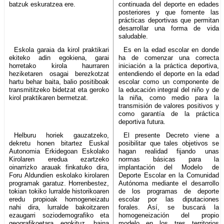
batzuk eskuratzea ere.
continuada del deporte en edades
posteriores y que fomente las
prácticas deportivas que permitan
desarrollar una forma de vida
saludable.
Eskola garaia da kirol praktikari
Es en la edad escolar en donde
ekiteko adin egokiena, garai
ha de comenzar una correcta
horretako kirola haurraren
iniciación a la práctica deportiva,
heziketaren osagai berezkotzat
entendiendo el deporte en la edad
hartu behar baita, balio positiboak
escolar como un componente de
transmititzeko bidetzat eta geroko
la educación integral del niño y de
kirol praktikaren bermetzat.
la niña, como medio para la
transmisión de valores positivos y
como garantía de la práctica
deportiva futura.
Helburu horiek gauzatzeko,
El presente Decreto viene a
dekretu honen bitartez Euskal
posibilitar que tales objetivos se
Autonomia Erkidegoan Eskolako
hagan realidad fijando unas
Kirolaren eredua ezartzeko
normas básicas para la
oinarrizko arauak finkatuko dira,
implantación del Modelo de
Foru Aldundien eskolako kirolaren
Deporte Escolar en la Comunidad
programak garatuz. Horrenbestez,
Autónoma mediante el desarrollo
tokian tokiko lurralde historikoaren
de los programas de deporte
eredu propioak homogeneizatu
escolar por las diputaciones
nahi dira, lurralde bakoitzaren
forales. Así, se buscará la
ezaugarri soziodemografiko eta
homogeneización del propio
geografikoetara egokituz, baina
modelo en los tres territorios