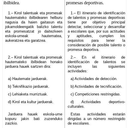
ibilbidea.
promesas deportivas.
1.– Kirol talentuak eta promesak
1.– El itinerario de identificación
hautemateko ibilbidearen helburu
de talentos y promesas deportivas
nagusia da haien gaitasun eta
tiene por objetivo principal
jokamoldeengatik balizko talentu
detectar, seleccionar y desarrollar
eta promesatzat jo daitezkeen
a escolares que, por sus actitudes
eskola-umeak hautematea,
y aptitudes, cumplen los
aukeratzea eta garatzea.
requisitos para tener la
consideración de posible talento o
promesa deportiva.
2.– Kirol talentuak eta promesak
2.– En el itinerario de
hautemateko ibilbidean honako
identificación de talentos se
jarduera hauek sartzen dira:
incluyen las siguientes
actividades:
a) Hautemate jarduerak.
a) Actividades de detección.
b) Teknifikazio jarduerak.
b) Actividades de tecnificación.
c) Lehiaketa murriztuak.
c) Competiciones restringidas.
d) Kirol eta kultur jarduerak.
d) Actividades deportivo-
culturales.
Jarduera hauek eskola-ume
Estas actividades estarán
kopuru jakin bati zuzenduko
dirigidas a un número restringido
zaizkio.
de escolares.