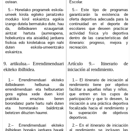
ostean.
Escolar.
5.– Honelako programek eskola-
5.– Este tipo de programas
umeek kirola egiteko jarraitzeko
garantizarán la existencia de
moduko kirol eskaintza egokia
oferta deportiva adecuada para la
izango dutela bermatuko dute, hau
continuidad en el deporte de
da, ibilbidearen ezaugarriak
escolares que deseen practicar
aintzat hartuta (aurrerapena,
actividad física y/o deportiva
hobekuntza eta aisialdia) jarduera
dentro de las características del
fisikoa edo kiroletakoa egin nahi
itinerario: progreso, mejora y
duten eskola-umeentzako
recreación.
eskaintza.
9. artikulua.–
Errendimenduari
Artículo 9.–
Itinerario de
ekiteko ibilbidea.
iniciación al rendimiento.
1.– Errendimenduari ekiteko
1.– El itinerario de iniciación al
ibilbidearen helburua da
rendimiento tiene por objetivo
errendimenduan eta helburuetan
facilitar a aquellas niñas y niños,
gora egitea xede duen kirol
que entren en los cupos de
praktika erraztea beren
participación y que lo deseen, la
borondatez parte hartu nahi duten
iniciación a una práctica deportiva
eta horretarako baldintzak
focalizada hacia el rendimiento y
betetzen dituzten haurrei.
la superación de objetivos
deportivos.
2.– Errendimenduari ekiteko
2.– En el itinerario de iniciación
ibilbidean honako jarduera hauek
al rendimiento se incluyen las