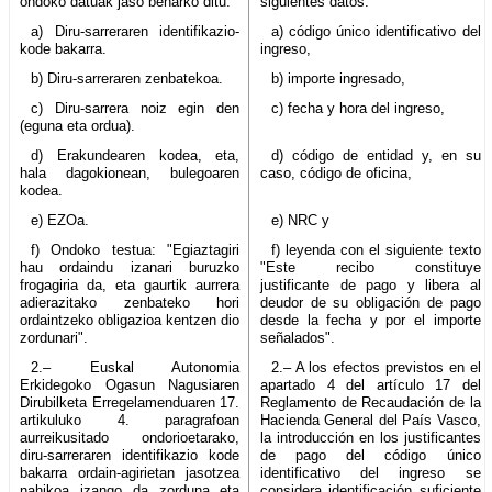
ondoko datuak jaso beharko ditu:
siguientes datos:
a) Diru-sarreraren identifikazio-
a) código único identificativo del
kode bakarra.
ingreso,
b) Diru-sarreraren zenbatekoa.
b) importe ingresado,
c) Diru-sarrera noiz egin den
c) fecha y hora del ingreso,
(eguna eta ordua).
d) Erakundearen kodea, eta,
d) código de entidad y, en su
hala dagokionean, bulegoaren
caso, código de oficina,
kodea.
e) EZOa.
e) NRC y
f) Ondoko testua: "Egiaztagiri
f) leyenda con el siguiente texto
hau ordaindu izanari buruzko
"Este recibo constituye
frogagiria da, eta gaurtik aurrera
justificante de pago y libera al
adierazitako zenbateko hori
deudor de su obligación de pago
ordaintzeko obligazioa kentzen dio
desde la fecha y por el importe
zordunari".
señalados".
2.– Euskal Autonomia
2.– A los efectos previstos en el
Erkidegoko Ogasun Nagusiaren
apartado 4 del artículo 17 del
Dirubilketa Erregelamenduaren 17.
Reglamento de Recaudación de la
artikuluko 4. paragrafoan
Hacienda General del País Vasco,
aurreikusitado ondorioetarako,
la introducción en los justificantes
diru-sarreraren identifikazio kode
de pago del código único
bakarra ordain-agirietan jasotzea
identificativo del ingreso se
nahikoa izango da zorduna eta
considera identificación suficiente