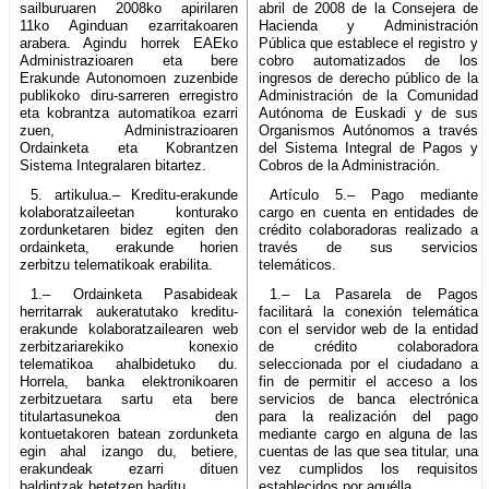
sailburuaren 2008ko apirilaren
abril de 2008 de la Consejera de
11ko Aginduan ezarritakoaren
Hacienda y Administración
arabera. Agindu horrek EAEko
Pública que establece el registro y
Administrazioaren eta bere
cobro automatizados de los
Erakunde Autonomoen zuzenbide
ingresos de derecho público de la
publikoko diru-sarreren erregistro
Administración de la Comunidad
eta kobrantza automatikoa ezarri
Autónoma de Euskadi y de sus
zuen, Administrazioaren
Organismos Autónomos a través
Ordainketa eta Kobrantzen
del Sistema Integral de Pagos y
Sistema Integralaren bitartez.
Cobros de la Administración.
5. artikulua.– Kreditu-erakunde
Artículo 5.– Pago mediante
kolaboratzaileetan konturako
cargo en cuenta en entidades de
zordunketaren bidez egiten den
crédito colaboradoras realizado a
ordainketa, erakunde horien
través de sus servicios
zerbitzu telematikoak erabilita.
telemáticos.
1.– Ordainketa Pasabideak
1.– La Pasarela de Pagos
herritarrak aukeratutako kreditu-
facilitará la conexión telemática
erakunde kolaboratzailearen web
con el servidor web de la entidad
zerbitzariarekiko konexio
de crédito colaboradora
telematikoa ahalbidetuko du.
seleccionada por el ciudadano a
Horrela, banka elektronikoaren
fin de permitir el acceso a los
zerbitzuetara sartu eta bere
servicios de banca electrónica
titulartasunekoa den
para la realización del pago
kontuetakoren batean zordunketa
mediante cargo en alguna de las
egin ahal izango du, betiere,
cuentas de las que sea titular, una
erakundeak ezarri dituen
vez cumplidos los requisitos
baldintzak betetzen baditu.
establecidos por aquélla.