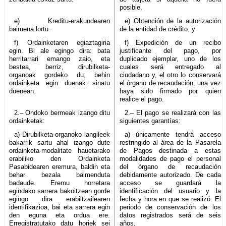
posible,
e) Kreditu-erakundearen
e) Obtención de la autorización
baimena lortu.
de la entidad de crédito, y
f) Ordainketaren egiaztagiria
f) Expedición de un recibo
egin. Bi ale egingo dira: bata
justificante del pago, por
herritarrari emango zaio, eta
duplicado ejemplar, uno de los
bestea, berriz, dirubilketa-
cuales será entregado al
organoak gordeko du, behin
ciudadano y, el otro lo conservará
ordainketa egin duenak sinatu
el órgano de recaudación, una vez
duenean.
haya sido firmado por quien
realice el pago.
2.– Ondoko bermeak izango ditu
2.– El pago se realizará con las
ordainketak:
siguientes garantías:
a) Dirubilketa-organoko langileek
a) únicamente tendrá acceso
bakarrik sartu ahal izango dute
restringido al área de la Pasarela
ordainketa-modalitate hauetarako
de Pagos destinada a estas
erabiliko den Ordainketa
modalidades de pago el personal
Pasabidearen eremura, baldin eta
del órgano de recaudación
behar bezala baimenduta
debidamente autorizado. De cada
badaude. Eremu horretara
acceso se guardará la
egindako sarrera bakoitzean gorde
identificación del usuario y la
egingo dira erabiltzailearen
fecha y hora en que se realizó. El
identifikazioa, bai eta sarrera egin
periodo de conservación de los
den eguna eta ordua ere.
datos registrados será de seis
Erregistratutako datu horiek sei
años,