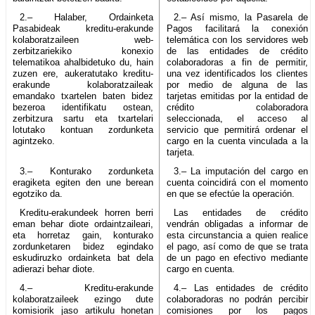
2.– Halaber, Ordainketa
2.– Así mismo, la Pasarela de
Pasabideak kreditu-erakunde
Pagos facilitará la conexión
kolaboratzaileen web-
telemática con los servidores web
zerbitzariekiko konexio
de las entidades de crédito
telematikoa ahalbidetuko du, hain
colaboradoras a fin de permitir,
zuzen ere, aukeratutako kreditu-
una vez identificados los clientes
erakunde kolaboratzaileak
por medio de alguna de las
emandako txartelen baten bidez
tarjetas emitidas por la entidad de
bezeroa identifikatu ostean,
crédito colaboradora
zerbitzura sartu eta txartelari
seleccionada, el acceso al
lotutako kontuan zordunketa
servicio que permitirá ordenar el
agintzeko.
cargo en la cuenta vinculada a la
tarjeta.
3.– Konturako zordunketa
3.– La imputación del cargo en
eragiketa egiten den une berean
cuenta coincidirá con el momento
egotziko da.
en que se efectúe la operación.
Kreditu-erakundeek horren berri
Las entidades de crédito
eman behar diote ordaintzaileari,
vendrán obligadas a informar de
eta horretaz gain, konturako
esta circunstancia a quien realice
zordunketaren bidez egindako
el pago, así como de que se trata
eskudiruzko ordainketa bat dela
de un pago en efectivo mediante
adierazi behar diote.
cargo en cuenta.
4.– Kreditu-erakunde
4.– Las entidades de crédito
kolaboratzaileek ezingo dute
colaboradoras no podrán percibir
komisiorik jaso artikulu honetan
comisiones por los pagos