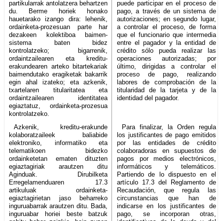
partikularrak antolatzera behartzen
puede participar en el proceso de
du. Berme horiek honako
pago, a través de un sistema de
hauetarako izango dira: lehenik,
autorizaciones; en segundo lugar,
ordainketa-prozesuan parte har
a controlar el proceso, de forma
dezakeen kolektiboa baimen-
que el funcionario que intermedia
sistema baten bidez
entre el pagador y la entidad de
kontrolatzeko; bigarrenik,
crédito sólo pueda realizar las
ordaintzailearen eta kreditu-
operaciones autorizadas; por
erakundearen arteko bitartekariak
último, dirigidas a controlar el
baimendutako eragiketak bakarrik
proceso de pago, realizando
egin ahal izateko; eta azkenik,
labores de comprobación de la
txartelaren titularitatea eta
titularidad de la tarjeta y de la
ordaintzailearen identitatea
identidad del pagador.
egiaztatuz, ordainketa-prozesua
kontrolatzeko.
Azkenik, kreditu-erakunde
Para finalizar, la Orden regula
kolaboratzaileek baliabide
los justificantes de pago emitidos
elektroniko, informatiko eta
por las entidades de crédito
telematikoen bidezko
colaboradoras en supuestos de
ordainketetan ematen dituzten
pagos por medios electrónicos,
egiaztagiriak arautzen ditu
informáticos y telemáticos.
Aginduak. Dirubilketa
Partiendo de lo dispuesto en el
Erregelamenduaren 17.3
artículo 17.3 del Reglamento de
artikuluak ordainketa-
Recaudación, que regula las
egiaztagirietan jaso beharreko
circunstancias que han de
inguruabarrak arautzen ditu. Bada,
indicarse en los justificantes de
inguruabar horiei beste batzuk
pago, se incorporan otras,