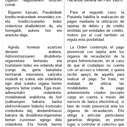
Ogasun Nagusiarekin dituzten
Hacienda General del País Vasco.
zorrak.
Bigarren kasuan, Pasabideak
Para el segundo caso, la
kreditu-erakundeek emandako zor-
Pasarela habilita la realización de
eta kreditu-txartelen bidez
pagos mediante la utilización de
ordaintzea ahalbidetzen du, eta
tarjetas de debito y de crédito
horregatik, aukera hori ere
emitidas por entidades de crédito,
araututa dago.
motivo por el cual también se
regula esta posibilidad.
Agindu honetan ezartzen
La Orden contempla el pago
denaren arabera,
presencial con tarjeta ante los
Administrazioaren dirubilketa-
órganos de recaudación de la
organoetara bertaratu eta
propia Administración, en el caso
txartelaren bidez ere ordaindu ahal
de que el ciudadano no cuente
izango da, gerta baitaiteke
con un acceso a Internet, o quiera
herritarrak internetera sartzeko
recibir apoyo de aquella para
modurik ez izatea, edo ordainketa
realizar el pago. Se trata, en
egin ahal izateko organo horren
realidad, de utilizar las
laguntza behar izatea. Egia esan,
modalidades de pago
adierazitako ordainketa-
anteriormente citados (excepto
modalitateak erabiltzea da hori
cargo en cuenta a través del
(salbuespen bakarra banka
servicio de banca electrónica), si
elektronikoaren bidezko konturako
bien de modo presencial ante los
zordunketa da); desberdintasun
órganos de recaudación. Ello
bakarra da dirubilketa-organoetan
obliga a articular particulares
bertan zuzenean egingo dela
garantías dirigidas, en primer
ordainketa. Eta horrek berme
lugar, a controlar el colectivo que