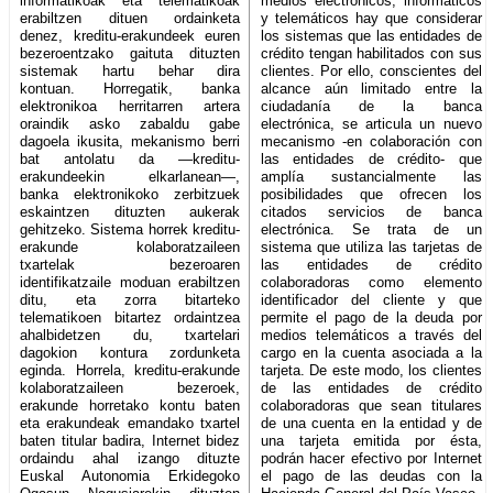
informatikoak eta telematikoak
medios electrónicos, informáticos
erabiltzen dituen ordainketa
y telemáticos hay que considerar
denez, kreditu-erakundeek euren
los sistemas que las entidades de
bezeroentzako gaituta dituzten
crédito tengan habilitados con sus
sistemak hartu behar dira
clientes. Por ello, conscientes del
kontuan. Horregatik, banka
alcance aún limitado entre la
elektronikoa herritarren artera
ciudadanía de la banca
oraindik asko zabaldu gabe
electrónica, se articula un nuevo
dagoela ikusita, mekanismo berri
mecanismo -en colaboración con
bat antolatu da —kreditu-
las entidades de crédito- que
erakundeekin elkarlanean—,
amplía sustancialmente las
banka elektronikoko zerbitzuek
posibilidades que ofrecen los
eskaintzen dituzten aukerak
citados servicios de banca
gehitzeko. Sistema horrek kreditu-
electrónica. Se trata de un
erakunde kolaboratzaileen
sistema que utiliza las tarjetas de
txartelak bezeroaren
las entidades de crédito
identifikatzaile moduan erabiltzen
colaboradoras como elemento
ditu, eta zorra bitarteko
identificador del cliente y que
telematikoen bitartez ordaintzea
permite el pago de la deuda por
ahalbidetzen du, txartelari
medios telemáticos a través del
dagokion kontura zordunketa
cargo en la cuenta asociada a la
eginda. Horrela, kreditu-erakunde
tarjeta. De este modo, los clientes
kolaboratzaileen bezeroek,
de las entidades de crédito
erakunde horretako kontu baten
colaboradoras que sean titulares
eta erakundeak emandako txartel
de una cuenta en la entidad y de
baten titular badira, Internet bidez
una tarjeta emitida por ésta,
ordaindu ahal izango dituzte
podrán hacer efectivo por Internet
Euskal Autonomia Erkidegoko
el pago de las deudas con la