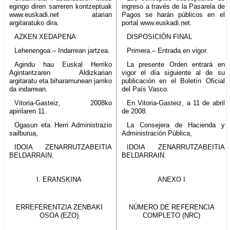
egingo diren sarreren kontzeptuak
ingreso a través de la Pasarela de
www.euskadi.net atarian
Pagos se harán públicos en el
argitaratuko dira.
portal www.euskadi.net.
AZKEN XEDAPENA
DISPOSICIÓN FINAL
Lehenengoa.– Indarrean jartzea.
Primera.– Entrada en vigor.
Agindu hau Euskal Herriko
La presente Orden entrará en
Agintaritzaren Aldizkarian
vigor el día siguiente al de su
argitaratu eta biharamunean jarriko
publicación en el Boletín Oficial
da indarrean.
del País Vasco.
Vitoria-Gasteiz, 2008ko
En Vitoria-Gasteiz, a 11 de abril
apirilaren 11.
de 2008.
Ogasun eta Herri Administrazio
La Consejera de Hacienda y
sailburua,
Administración Pública,
IDOIA ZENARRUTZABEITIA
IDOIA ZENARRUTZABEITIA
BELDARRAIN.
BELDARRAIN.
I. ERANSKINA
ANEXO I
ERREFERENTZIA ZENBAKI
NÚMERO DE REFERENCIA
OSOA (EZO)
COMPLETO (NRC)