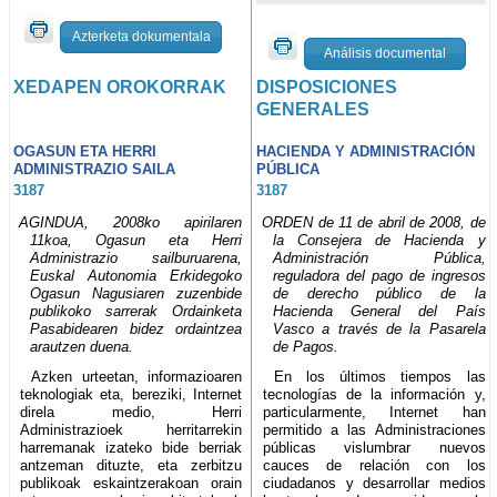
Azterketa dokumentala
Análisis documental
XEDAPEN OROKORRAK
DISPOSICIONES
GENERALES
OGASUN ETA HERRI
HACIENDA Y ADMINISTRACIÓN
ADMINISTRAZIO SAILA
PÚBLICA
3187
3187
AGINDUA, 2008ko apirilaren
ORDEN de 11 de abril de 2008, de
11koa, Ogasun eta Herri
la Consejera de Hacienda y
Administrazio sailburuarena,
Administración Pública,
Euskal Autonomia Erkidegoko
reguladora del pago de ingresos
Ogasun Nagusiaren zuzenbide
de derecho público de la
publikoko sarrerak Ordainketa
Hacienda General del País
Pasabidearen bidez ordaintzea
Vasco a través de la Pasarela
arautzen duena.
de Pagos.
Azken urteetan, informazioaren
En los últimos tiempos las
teknologiak eta, bereziki, Internet
tecnologías de la información y,
direla medio, Herri
particularmente, Internet han
Administrazioek herritarrekin
permitido a las Administraciones
harremanak izateko bide berriak
públicas vislumbrar nuevos
antzeman dituzte, eta zerbitzu
cauces de relación con los
publikoak eskaintzerakoan orain
ciudadanos y desarrollar medios