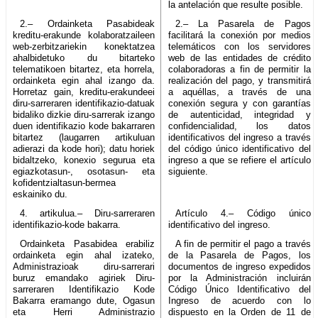
la antelación que resulte posible.
2.– Ordainketa Pasabideak
2.– La Pasarela de Pagos
kreditu-erakunde kolaboratzaileen
facilitará la conexión por medios
web-zerbitzariekin konektatzea
telemáticos con los servidores
ahalbidetuko du bitarteko
web de las entidades de crédito
telematikoen bitartez, eta horrela,
colaboradoras a fin de permitir la
ordainketa egin ahal izango da.
realización del pago, y transmitirá
Horretaz gain, kreditu-erakundeei
a aquéllas, a través de una
diru-sarreraren identifikazio-datuak
conexión segura y con garantías
bidaliko dizkie diru-sarrerak izango
de autenticidad, integridad y
duen identifikazio kode bakarraren
confidencialidad, los datos
bitartez (laugarren artikuluan
identificativos del ingreso a través
adierazi da kode hori); datu horiek
del código único identificativo del
bidaltzeko, konexio segurua eta
ingreso a que se refiere el artículo
egiazkotasun-, osotasun- eta
siguiente.
kofidentzialtasun-bermea
eskainiko du.
4. artikulua.– Diru-sarreraren
Artículo 4.– Código único
identifikazio-kode bakarra.
identificativo del ingreso.
Ordainketa Pasabidea erabiliz
A fin de permitir el pago a través
ordainketa egin ahal izateko,
de la Pasarela de Pagos, los
Administrazioak diru-sarrerari
documentos de ingreso expedidos
buruz emandako agiriek Diru-
por la Administración incluirán
sarreraren Identifikazio Kode
Código Único Identificativo del
Bakarra eramango dute, Ogasun
Ingreso de acuerdo con lo
eta Herri Administrazio
dispuesto en la Orden de 11 de