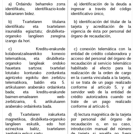
a) Ordaindu beharreko zorra
a) identificación de la deuda a
identifikatu, identifikazio-kode
ingresar a través del código
bakarraren bidez.
identificativo único,
b) Txartelaren titularra
b) identificación del titular de la
identifikatu eta txartelaren
tarjeta y acreditación de la
iraunaldia egiaztatu; dirubilketa-
vigencia de ésta por personal del
organoko langileen zeregina
órgano de recaudación,
izango da hori.
c) Kreditu-erakunde
c) conexión telemática con la
kolaboratzailearekiko konexio
entidad de crédito colaboradora y
telematikoa, eta dirubilketa-
acceso del personal del órgano de
organoko langileak ondoko
recaudación al servicio telemático
hauetara sartzea: txartelari
habilitado al efecto para la
lotutako konturako zordunketa
realización de la orden de cargo
agintzeko egokitu den zerbitzu
en la cuenta vinculada a la tarjeta,
telematikora, baldin eta 5.
si se trata de un pago realizado
artikuluaren araberako ordainketa
conforme al artículo 5, y al
bada; eta kreditu-erakunde
servidor web de la entidad de
baimen-emailearen web-
crédito autorizadora cuando se
zerbitzarira, 6. artikuluaren
trate de un pago realizado
araberako ordainketa bada.
conforme al artículo 6.
d) Txartelaren irakurketa
d) lectura magnética de la tarjeta
magnetikoa, dirubilketa-organoko
por personal del órgano de
langileen eskutik, edo hori
recaudación o, en su caso,
ezinezkoa balitz, txartelaren
introducción manual del número
zenbakia eskuz sartu.
de tarjeta si aquélla no fuera