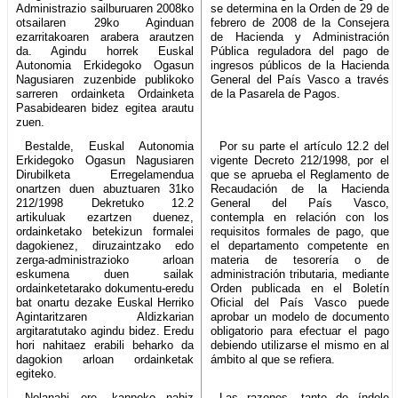
Administrazio sailburuaren 2008ko
se determina en la Orden de 29 de
otsailaren 29ko Aginduan
febrero de 2008 de la Consejera
ezarritakoaren arabera arautzen
de Hacienda y Administración
da. Agindu horrek Euskal
Pública reguladora del pago de
Autonomia Erkidegoko Ogasun
ingresos públicos de la Hacienda
Nagusiaren zuzenbide publikoko
General del País Vasco a través
sarreren ordainketa Ordainketa
de la Pasarela de Pagos.
Pasabidearen bidez egitea arautu
zuen.
Bestalde, Euskal Autonomia
Por su parte el artículo 12.2 del
Erkidegoko Ogasun Nagusiaren
vigente Decreto 212/1998, por el
Dirubilketa Erregelamendua
que se aprueba el Reglamento de
onartzen duen abuztuaren 31ko
Recaudación de la Hacienda
212/1998 Dekretuko 12.2
General del País Vasco,
artikuluak ezartzen duenez,
contempla en relación con los
ordainketako betekizun formalei
requisitos formales de pago, que
dagokienez, diruzaintzako edo
el departamento competente en
zerga-administrazioko arloan
materia de tesorería o de
eskumena duen sailak
administración tributaria, mediante
ordainketetarako dokumentu-eredu
Orden publicada en el Boletín
bat onartu dezake Euskal Herriko
Oficial del País Vasco puede
Agintaritzaren Aldizkarian
aprobar un modelo de documento
argitaratutako agindu bidez. Eredu
obligatorio para efectuar el pago
hori nahitaez erabili beharko da
debiendo utilizarse el mismo en al
dagokion arloan ordainketak
ámbito al que se refiera.
egiteko.
Nolanahi ere, kanpoko nahiz
Las razones, tanto de índole