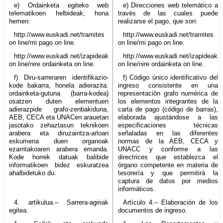
e) Ordainketa egiteko web
e) Direcciones web telemático a
telematikoen helbideak; hona
través de las cuales puede
hemen:
realizarse el pago, que son:
http://www.euskadi.net/tramites
http://www.euskadi.net/tramites
on line/mi pago on line.
on line/mi pago on line.
http://www.euskadi.net/izapideak
http://www.euskadi.net/izapideak
on line/nire ordainketa on line.
on line/nire ordainketa on line.
f) Diru-sarreraren identifikazio-
f) Código único identificativo del
kode bakarra, honela adierazita:
ingreso consistente en una
ordainketa-gutuna (barra-kodea)
representación grafo numérica de
osatzen duten elementuen
los elementos integrantes de la
adierazpide grafo-zenbakiduna,
carta de pago (código de barras),
AEB, CECA eta UNACen arauetan
elaborada ajustándose a las
jasotako zehaztasun teknikoen
especificaciones técnicas
arabera eta diruzaintza-arloan
señaladas en las diferentes
eskumena duen organoak
normas de la AEB, CECA y
ezarritakoaren arabera emanda.
UNACC y conforme a las
Kode horrek datuak balibide
directrices que establezca el
informatikoen bidez eskuratzea
órgano competente en materia de
ahalbidetuko du.
tesorería y que permitirá la
captura de datos por medios
informáticos.
4. artikulua.– Sarrera-agiriak
Artículo 4.– Elaboración de los
egitea.
documentos de ingreso.