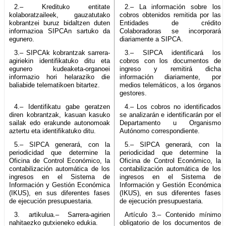
2.– Kredituko entitate
2.– La información sobre los
kolaboratzaileek, gauzatutako
cobros obtenidos remitida por las
kobrantzei buruz bidaltzen duten
Entidades de crédito
informazioa SIPCAn sartuko da
Colaboradoras se incorporará
egunero.
diariamente a SIPCA.
3.– SIPCAk kobrantzak sarrera-
3.– SIPCA identificará los
agiriekin identifikatuko ditu eta
cobros con los documentos de
egunero kudeaketa-organoei
ingreso y remitirá dicha
informazio hori helaraziko die
información diariamente, por
baliabide telematikoen bitartez.
medios telemáticos, a los órganos
gestores.
4.– Identifikatu gabe geratzen
4.– Los cobros no identificados
diren kobrantzak, kasuan kasuko
se analizarán e identificarán por el
sailak edo erakunde autonomoak
Departamento u Organismo
aztertu eta identifikatuko ditu.
Autónomo correspondiente.
5.– SIPCA generará, con la
5.– SIPCA generará, con la
periodicidad que determine la
periodicidad que determine la
Oficina de Control Económico, la
Oficina de Control Económico, la
contabilización automática de los
contabilización automática de los
ingresos en el Sistema de
ingresos en el Sistema de
Información y Gestión Económica
Información y Gestión Económica
(IKUS), en sus diferentes fases
(IKUS), en sus diferentes fases
de ejecución presupuestaria.
de ejecución presupuestaria.
3. artikulua.– Sarrera-agirien
Artículo 3.– Contenido mínimo
nahitaezko gutxieneko edukia.
obligatorio de los documentos de