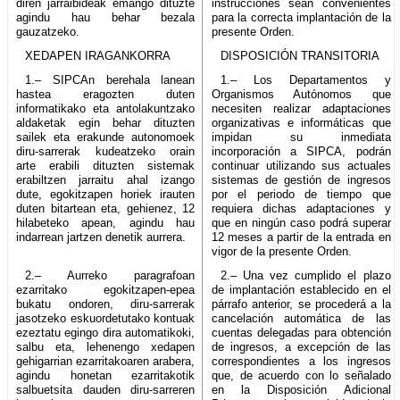
diren jarraibideak emango dituzte
instrucciones sean convenientes
agindu hau behar bezala
para la correcta implantación de la
gauzatzeko.
presente Orden.
XEDAPEN IRAGANKORRA
DISPOSICIÓN TRANSITORIA
1.– SIPCAn berehala lanean
1.– Los Departamentos y
hastea eragozten duten
Organismos Autónomos que
informatikako eta antolakuntzako
necesiten realizar adaptaciones
aldaketak egin behar dituzten
organizativas e informáticas que
sailek eta erakunde autonomoek
impidan su inmediata
diru-sarrerak kudeatzeko orain
incorporación a SIPCA, podrán
arte erabili dituzten sistemak
continuar utilizando sus actuales
erabiltzen jarraitu ahal izango
sistemas de gestión de ingresos
dute, egokitzapen horiek irauten
por el periodo de tiempo que
duten bitartean eta, gehienez, 12
requiera dichas adaptaciones y
hilabeteko apean, agindu hau
que en ningún caso podrá superar
indarrean jartzen denetik aurrera.
12 meses a partir de la entrada en
vigor de la presente Orden.
2.– Aurreko paragrafoan
2.– Una vez cumplido el plazo
ezarritako egokitzapen-epea
de implantación establecido en el
bukatu ondoren, diru-sarrerak
párrafo anterior, se procederá a la
jasotzeko eskuordetutako kontuak
cancelación automática de las
ezeztatu egingo dira automatikoki,
cuentas delegadas para obtención
salbu eta, lehenengo xedapen
de ingresos, a excepción de las
gehigarrian ezarritakoaren arabera,
correspondientes a los ingresos
agindu honetan ezarritakotik
que, de acuerdo con lo señalado
salbuetsita dauden diru-sarreren
en la Disposición Adicional