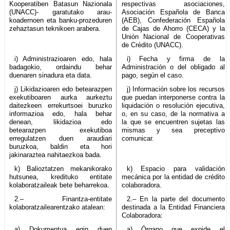
Kooperatiben Batasun Nazionala
respectivas asociaciones,
(UNACC)- garatutako arau-
Asociación Española de Banca
koadernoen eta banku-prozeduren
(AEB), Confederación Española
zehaztasun teknikoen arabera.
de Cajas de Ahorro (CECA) y la
Unión Nacional de Cooperativas
de Crédito (UNACC).
i) Administrazioaren edo, hala
i) Fecha y firma de la
badagokio, ordaindu behar
Administración o del obligado al
duenaren sinadura eta data.
pago, según el caso.
j) Likidazioaren edo betearazpen
j) Información sobre los recursos
exekutiboaren aurka aurkeztu
que puedan interponerse contra la
daitezkeen errekurtsoei buruzko
liquidación o resolución ejecutiva,
informazioa edo, hala behar
o, en su caso, de la normativa a
denean, likidazioa edo
la que se encuentren sujetas las
betearazpen exekutiboa
mismas y sea preceptivo
erregulatzen duen araudiari
comunicar.
buruzkoa, baldin eta hori
jakinaraztea nahitaezkoa bada.
k) Balioztatzen mekanikorako
k) Espacio para validación
hutsunea, kredituko entitate
mecánica por la entidad de crédito
kolaboratzaileak bete beharrekoa.
colaboradora.
2.– Finantza-entitate
2.– En la parte del documento
kolaboratzailearentzako atalean:
destinada a la Entidad Financiera
Colaboradora:
a) Dokumentua egin duen
a) Órgano que expide el