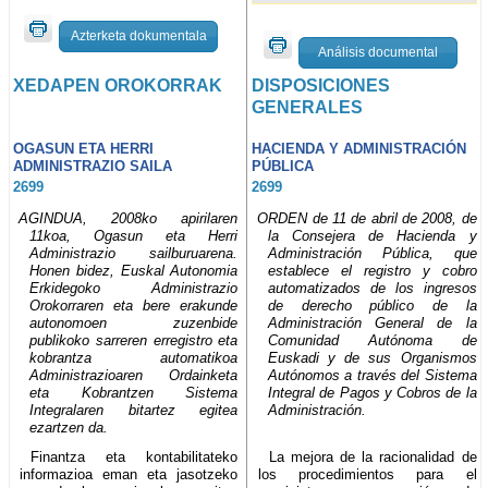
Azterketa dokumentala
Análisis documental
XEDAPEN OROKORRAK
DISPOSICIONES
GENERALES
OGASUN ETA HERRI
HACIENDA Y ADMINISTRACIÓN
ADMINISTRAZIO SAILA
PÚBLICA
2699
2699
AGINDUA, 2008ko apirilaren
ORDEN de 11 de abril de 2008, de
11koa, Ogasun eta Herri
la Consejera de Hacienda y
Administrazio sailburuarena.
Administración Pública, que
Honen bidez, Euskal Autonomia
establece el registro y cobro
Erkidegoko Administrazio
automatizados de los ingresos
Orokorraren eta bere erakunde
de derecho público de la
autonomoen zuzenbide
Administración General de la
publikoko sarreren erregistro eta
Comunidad Autónoma de
kobrantza automatikoa
Euskadi y de sus Organismos
Administrazioaren Ordainketa
Autónomos a través del Sistema
eta Kobrantzen Sistema
Integral de Pagos y Cobros de la
Integralaren bitartez egitea
Administración.
ezartzen da.
Finantza eta kontabilitateko
La mejora de la racionalidad de
informazioa eman eta jasotzeko
los procedimientos para el