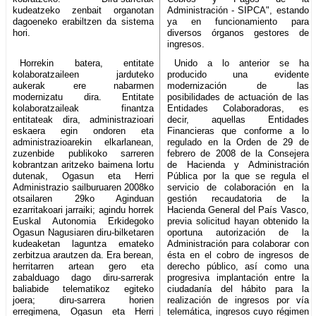
kudeatzeko zenbait organotan
Administración - SIPCA", estando
dagoeneko erabiltzen da sistema
ya en funcionamiento para
hori.
diversos órganos gestores de
ingresos.
Horrekin batera, entitate
Unido a lo anterior se ha
kolaboratzaileen jarduteko
producido una evidente
aukerak ere nabarmen
modernización de las
modernizatu dira. Entitate
posibilidades de actuación de las
kolaboratzaileak finantza
Entidades Colaboradoras, es
entitateak dira, administrazioari
decir, aquellas Entidades
eskaera egin ondoren eta
Financieras que conforme a lo
administrazioarekin elkarlanean,
regulado en la Orden de 29 de
zuzenbide publikoko sarreren
febrero de 2008 de la Consejera
kobrantzan aritzeko baimena lortu
de Hacienda y Administración
dutenak, Ogasun eta Herri
Pública por la que se regula el
Administrazio sailburuaren 2008ko
servicio de colaboración en la
otsailaren 29ko Aginduan
gestión recaudatoria de la
ezarritakoari jarraiki; agindu horrek
Hacienda General del País Vasco,
Euskal Autonomia Erkidegoko
previa solicitud hayan obtenido la
Ogasun Nagusiaren diru-bilketaren
oportuna autorización de la
kudeaketan laguntza emateko
Administración para colaborar con
zerbitzua arautzen da. Era berean,
ésta en el cobro de ingresos de
herritarren artean gero eta
derecho público, así como una
zabalduago dago diru-sarrerak
progresiva implantación entre la
baliabide telematikoz egiteko
ciudadanía del hábito para la
joera; diru-sarrera horien
realización de ingresos por vía
erregimena, Ogasun eta Herri
telemática, ingresos cuyo régimen