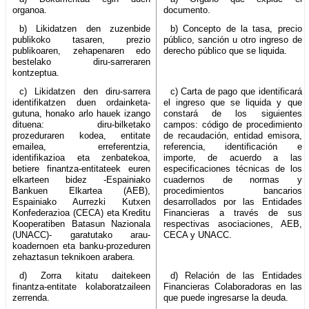
organoa.
documento.
b) Likidatzen den zuzenbide
b) Concepto de la tasa, precio
publikoko tasaren, prezio
público, sanción u otro ingreso de
publikoaren, zehapenaren edo
derecho público que se liquida.
bestelako diru-sarreraren
kontzeptua.
c) Likidatzen den diru-sarrera
c) Carta de pago que identificará
identifikatzen duen ordainketa-
el ingreso que se liquida y que
gutuna, honako arlo hauek izango
constará de los siguientes
dituena: diru-bilketako
campos: código de procedimiento
prozeduraren kodea, entitate
de recaudación, entidad emisora,
emailea, erreferentzia,
referencia, identificación e
identifikazioa eta zenbatekoa,
importe, de acuerdo a las
betiere finantza-entitateek euren
especificaciones técnicas de los
elkarteen bidez -Espainiako
cuadernos de normas y
Bankuen Elkartea (AEB),
procedimientos bancarios
Espainiako Aurrezki Kutxen
desarrollados por las Entidades
Konfederazioa (CECA) eta Kreditu
Financieras a través de sus
Kooperatiben Batasun Nazionala
respectivas asociaciones, AEB,
(UNACC)- garatutako arau-
CECA y UNACC.
koadernoen eta banku-prozeduren
zehaztasun teknikoen arabera.
d) Zorra kitatu daitekeen
d) Relación de las Entidades
finantza-entitate kolaboratzaileen
Financieras Colaboradoras en las
zerrenda.
que puede ingresarse la deuda.