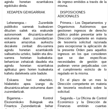
agindu honetan ezarritakora
de ingreso emitidos a través de la
egokituko direla.
misma.
XEDAPEN GEHIGARRIAK
DISPOSICIONES
ADICIONALES
Lehenengoa.– Zuzenbide
Primera.– Los Departamentos y
publikoko sarrerak kudeatzen
Organismos Autónomos que
dituzten sailek eta erakunde
gestionen ingresos de derecho
autonomoek diruzaintza-arloan
público podrán presentar ante la
eskumena duen zuzendaritzan
Dirección competente en materia
eskaera arrazoitua aurkeztu
de tesorería solicitud razonada
dezakete zenbait diru-sarrera
para excepcionar la aplicación de
agindu honetan ezarritakotik
la presente Orden para aquellos
salbuetsita uzteko, baldin eta diru-
ingresos en los que consideren
sarrera horietan kudeaketa-
que se dan específicas
beharrizan zehatzak daudela eta
necesidades de gestión que
agindu honetan ezarritakoa
pudieran verse perjudicadas con
aplikatuz gero horien kudeaketa
el cumplimiento estricto de lo
kaltetu daitekeela uste badute.
regulado en la misma.
Eskaera hori ebazteko,
En el plazo de un mes la
hilabeteko apea izango du
Dirección competente en materia
diruzaintza-arloan eskumena duen
de tesorería resolverá sobre la
zuzendaritzak.
solicitud.
Bigarrena.– Kontrol
Segunda.– La Oficina de Control
Ekonomikoko Bulegoak eta
Económico y la Dirección de
Finantza Zuzendaritzak behar
Finanzas emitirán cuantas