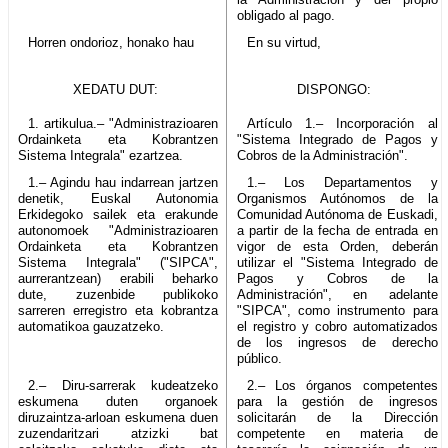
obligado al pago.
Horren ondorioz, honako hau
En su virtud,
XEDATU DUT:
DISPONGO:
1. artikulua.– "Administrazioaren
Artículo 1.– Incorporación al
Ordainketa eta Kobrantzen
"Sistema Integrado de Pagos y
Sistema Integrala" ezartzea.
Cobros de la Administración".
1.– Agindu hau indarrean jartzen
1.– Los Departamentos y
denetik, Euskal Autonomia
Organismos Autónomos de la
Erkidegoko sailek eta erakunde
Comunidad Autónoma de Euskadi,
autonomoek "Administrazioaren
a partir de la fecha de entrada en
Ordainketa eta Kobrantzen
vigor de esta Orden, deberán
Sistema Integrala" ("SIPCA",
utilizar el "Sistema Integrado de
aurrerantzean) erabili beharko
Pagos y Cobros de la
dute, zuzenbide publikoko
Administración", en adelante
sarreren erregistro eta kobrantza
"SIPCA", como instrumento para
automatikoa gauzatzeko.
el registro y cobro automatizados
de los ingresos de derecho
público.
2.– Diru-sarrerak kudeatzeko
2.– Los órganos competentes
eskumena duten organoek
para la gestión de ingresos
diruzaintza-arloan eskumena duen
solicitarán de la Dirección
zuzendaritzari atzizki bat
competente en materia de