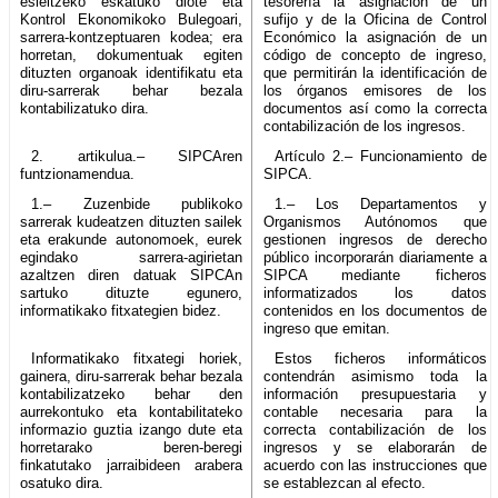
esleitzeko eskatuko diote eta
tesorería la asignación de un
Kontrol Ekonomikoko Bulegoari,
sufijo y de la Oficina de Control
sarrera-kontzeptuaren kodea; era
Económico la asignación de un
horretan, dokumentuak egiten
código de concepto de ingreso,
dituzten organoak identifikatu eta
que permitirán la identificación de
diru-sarrerak behar bezala
los órganos emisores de los
kontabilizatuko dira.
documentos así como la correcta
contabilización de los ingresos.
2. artikulua.– SIPCAren
Artículo 2.– Funcionamiento de
funtzionamendua.
SIPCA.
1.– Zuzenbide publikoko
1.– Los Departamentos y
sarrerak kudeatzen dituzten sailek
Organismos Autónomos que
eta erakunde autonomoek, eurek
gestionen ingresos de derecho
egindako sarrera-agirietan
público incorporarán diariamente a
azaltzen diren datuak SIPCAn
SIPCA mediante ficheros
sartuko dituzte egunero,
informatizados los datos
informatikako fitxategien bidez.
contenidos en los documentos de
ingreso que emitan.
Informatikako fitxategi horiek,
Estos ficheros informáticos
gainera, diru-sarrerak behar bezala
contendrán asimismo toda la
kontabilizatzeko behar den
información presupuestaria y
aurrekontuko eta kontabilitateko
contable necesaria para la
informazio guztia izango dute eta
correcta contabilización de los
horretarako beren-beregi
ingresos y se elaborarán de
finkatutako jarraibideen arabera
acuerdo con las instrucciones que
osatuko dira.
se establezcan al efecto.