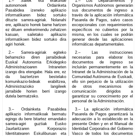
1.– Sailek eta erakunde
1.– Los Departamentos y
autonomoek Ordainketa
Organismos Autónomos generarán
Pasabidea izeneko aplikazio
sus documentos de ingreso a
informatikaren bidez sortuko
través de la aplicación informática
dituzte sarrera-agiriak. Nolanahi
Pasarela de Pagos, salvo casos
ere, aplikazio horrek barne hartzen
excepcionales con requerimientos
ez dituen errekerimendu zehatzen
específicos no cubiertos por la
kasuan, sailetako aplikazio
misma, en los cuales se podrán
informatikoen bidez sortuko dira
generar desde las aplicaciones
agiri horiek.
informáticas departamentales.
2.– Sarrera-agiriak egiteko
2.– Las instrucciones
beharrezko diren jarraibideak
necesarias para elaborar los
Euskal Autonomia Erkidegoko
documentos de ingreso se
Administrazioaren Intraneten
incluirán permanentemente en la
izango dira etengabe. Hala ere, ez
Intranet de la Administración de la
da baztertzen bestelako
Comunidad Autónoma de Euskadi,
komunikazio-bideak erabiltzea,
ello sin perjuicio de la utilización
Administrazioko langileek
de otros mecanismos de
jarraibide horien berri izango
comunicación dirigidos a
dutela bermatzeko.
garantizar su conocimiento por el
personal de la Administración.
3.– Ordainketa Pasabidea
3.– La aplicación informática
aplikazio informatikoak bermatu
Pasarela de Pagos garantizará la
egingo du bere bitartez emandako
adecuación a lo establecido en la
sarrera-agiri guztiak Eusko
presente Orden y en el Manual de
Jaurlaritzaren Korporazio
Identidad Corporativa del Gobierno
Identitatearen Eskuliburuan eta
Vasco de todos los documentos