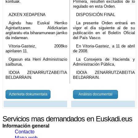
kontuak.
Primera, resulten excluidos de lo
regulado en esta Orden.
AZKEN XEDAPENA
DISPOSICIÓN FINAL
Agindu hau Euskal Herriko
La presente Orden entrará en
Agintaritzaren Aldizkarian
vigor el día siguiente al de su
argitaratu eta biharamunean jarriko
publicación en el Boletín Oficial
da indarrean.
del País Vasco.
Vitoria-Gasteiz, 2008ko
En Vitoria-Gasteiz, a 11 de abril
apirilaren 11.
de 2008.
Ogasun eta Herri Administrazio
La Consejera de Hacienda y
sailburua,
Administración Pública,
IDOIA ZENARRUTZABEITIA
IDOIA ZENARRUTZABEITIA
BELDARRAIN.
BELDARRAIN.
Azterketa dokumentala
Análisis documental
Servicios mas demandados en Euskadi.eus
Información general
Contacto
Mapa web