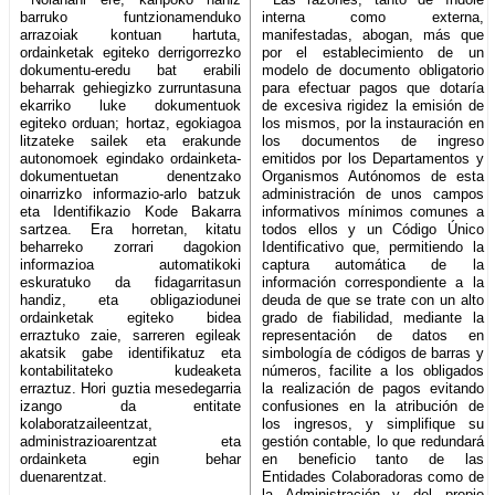
barruko funtzionamenduko
interna como externa,
arrazoiak kontuan hartuta,
manifestadas, abogan, más que
ordainketak egiteko derrigorrezko
por el establecimiento de un
dokumentu-eredu bat erabili
modelo de documento obligatorio
beharrak gehiegizko zurruntasuna
para efectuar pagos que dotaría
ekarriko luke dokumentuok
de excesiva rigidez la emisión de
egiteko orduan; hortaz, egokiagoa
los mismos, por la instauración en
litzateke sailek eta erakunde
los documentos de ingreso
autonomoek egindako ordainketa-
emitidos por los Departamentos y
dokumentuetan denentzako
Organismos Autónomos de esta
oinarrizko informazio-arlo batzuk
administración de unos campos
eta Identifikazio Kode Bakarra
informativos mínimos comunes a
sartzea. Era horretan, kitatu
todos ellos y un Código Único
beharreko zorrari dagokion
Identificativo que, permitiendo la
informazioa automatikoki
captura automática de la
eskuratuko da fidagarritasun
información correspondiente a la
handiz, eta obligaziodunei
deuda de que se trate con un alto
ordainketak egiteko bidea
grado de fiabilidad, mediante la
erraztuko zaie, sarreren egileak
representación de datos en
akatsik gabe identifikatuz eta
simbología de códigos de barras y
kontabilitateko kudeaketa
números, facilite a los obligados
erraztuz. Hori guztia mesedegarria
la realización de pagos evitando
izango da entitate
confusiones en la atribución de
kolaboratzaileentzat,
los ingresos, y simplifique su
administrazioarentzat eta
gestión contable, lo que redundará
ordainketa egin behar
en beneficio tanto de las
duenarentzat.
Entidades Colaboradoras como de
la Administración y del propio