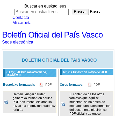
Buscar en euskadi.eus
Buscar
Contacto
Mi carpeta
Boletín Oficial del País Vasco
Sede electrónica
83. zk., 2008ko maiatzaren 5a,
N.º
83
, lunes 5 de mayo de 2008
astelehena
Bestelako formatuak:
PDF
Otros formatos:
PDF
Hemen ikusgai dauden
El contenido de los otros
gainerako formatuen edukia
formatos que aquí se
PDF dokumentu elektroniko
muestran, se ha obtenido
ofizial eta jatorrizkoa eraldatuz
mediante una transformación
lortu da
del documento electrónico
PDF oficial y auténtico