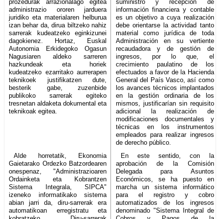
prozedurak arrazionalago egitea
suministro y recepción de
administrazio ororen jarduera
información financiera y contable
juridiko eta materialaren helburua
es un objetivo a cuya realización
izan behar da, dirua biltzeko nahiz
debe orientarse la actividad tanto
sarrerak kudeatzeko eginkizunei
material como jurídica de toda
dagokienez. Hortaz, Euskal
Administración en su vertiente
Autonomia Erkidegoko Ogasun
recaudadora y de gestión de
Nagusiaren aldeko sarreren
ingresos, por lo que, el
hazkundeak eta horiek
crecimiento paulatino de los
kudeatzeko ezarritako aurrerapen
efectuados a favor de la Hacienda
teknikoek justifikatzen dute,
General del País Vasco, así como
besterik gabe, zuzenbide
los avances técnicos implantados
publikoko sarrerak egiteko
en la gestión ordinaria de los
tresnetan aldaketa dokumental eta
mismos, justificarían sin requisito
teknikoak egitea.
adicional la realización de
modificaciones documentales y
técnicas en los instrumentos
empleados para realizar ingresos
de derecho público.
Alde horretatik, Ekonomia
En este sentido, con la
Gaietarako Ordezko Batzordearen
aprobación de la Comisión
onespenaz, "Administrazioaren
Delegada para Asuntos
Ordainketa eta Kobrantzen
Económicos, se ha puesto en
Sistema Integrala, SIPCA"
marcha un sistema informático
izeneko informatikako sistema
para el registro y cobro
abian jarri da, diru-sarrerak era
automatizados de los ingresos
automatikoan erregistratu eta
denominado "Sistema Integral de
kobratzeko. Diru-sarrerak
Cobros y Pagos de la