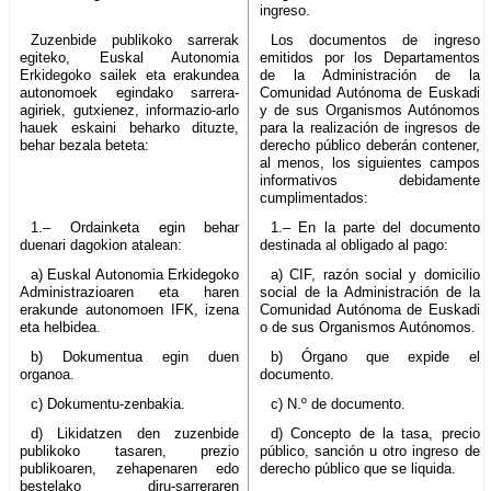
ingreso.
Zuzenbide publikoko sarrerak
Los documentos de ingreso
egiteko, Euskal Autonomia
emitidos por los Departamentos
Erkidegoko sailek eta erakundea
de la Administración de la
autonomoek egindako sarrera-
Comunidad Autónoma de Euskadi
agiriek, gutxienez, informazio-arlo
y de sus Organismos Autónomos
hauek eskaini beharko dituzte,
para la realización de ingresos de
behar bezala beteta:
derecho público deberán contener,
al menos, los siguientes campos
informativos debidamente
cumplimentados:
1.– Ordainketa egin behar
1.– En la parte del documento
duenari dagokion atalean:
destinada al obligado al pago:
a) Euskal Autonomia Erkidegoko
a) CIF, razón social y domicilio
Administrazioaren eta haren
social de la Administración de la
erakunde autonomoen IFK, izena
Comunidad Autónoma de Euskadi
eta helbidea.
o de sus Organismos Autónomos.
b) Dokumentua egin duen
b) Órgano que expide el
organoa.
documento.
c) Dokumentu-zenbakia.
c) N.º de documento.
d) Likidatzen den zuzenbide
d) Concepto de la tasa, precio
publikoko tasaren, prezio
público, sanción u otro ingreso de
publikoaren, zehapenaren edo
derecho público que se liquida.
bestelako diru-sarreraren