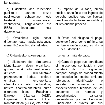
kontzeptua.
e) Likidatzen den zuzenbide
e) Importe de la tasa, precio
publikoko tasaren, prezio
público, sanción u otro ingreso de
publikoaren, zehapenaren edo
derecho público que se liquida,
bestelako diru-sarreraren
desglosando la base imponible y
zenbatekoa, zerga-oinarria eta
el IVA cuando proceda.
BEZa banakatuz, hala
dagokionean.
f) Ordainketa egin behar
f) Datos del obligado al pago,
dituenaren datu hauek, gutxienez:
debiendo figurar como mínimo, su
izena, IFZ edo IFK eta helbidea.
nombre o razón social, su NIF o
CIF y su domicilio.
g) Ordaintzeko azken eguna.
g) fecha límite de pago.
h) Likidatzen den diru-sarrera
h) Carta de pago que identificará
identifikatzen duen ordainketa-
el ingreso que se liquida y que
gutuna, honako arlo hauek izango
constará de los siguientes
dituena: diru-bilketako
campos: código de procedimiento
prozeduraren kodea, entitate
de recaudación, entidad emisora,
emailea, erreferentzia,
referencia, identificación e
identifikazioa eta zenbatekoa,
importe, de acuerdo a las
betiere finantza-entitateek euren
especificaciones técnicas de los
elkarteen bidez -Espainiako
cuadernos de normas y
Bankuen Elkartea (AEB),
procedimientos bancarios
Espainiako Aurrezki Kutxen
desarrollados por las Entidades
Konfederazioa (CECA) eta Kreditu
Financieras a través de sus