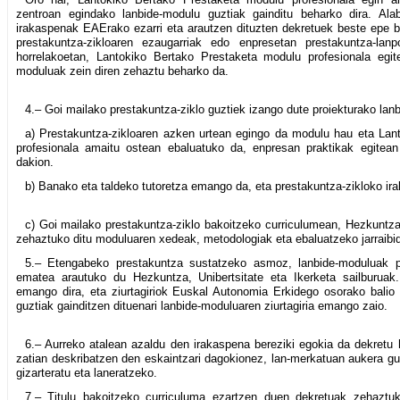
zentroan egindako lanbide-modulu guztiak gainditu beharko dira. Alaba
irakaspenak EAErako ezarri eta arautzen dituzten dekretuek beste epe 
prestakuntza-zikloaren ezaugarriak edo enpresetan prestakuntza-lanp
horrelakoetan, Lantokiko Bertako Prestaketa modulu profesionala egite
moduluak zein diren zehaztu beharko da.
4.– Goi mailako prestakuntza-ziklo guztiek izango dute proiekturako lan
a) Prestakuntza-zikloaren azken urtean egingo da modulu hau eta Lan
profesionala amaitu ostean ebaluatuko da, enpresan praktikak egitean 
dakion.
b) Banako eta taldeko tutoretza emango da, eta prestakuntza-zikloko ir
c) Goi mailako prestakuntza-ziklo bakoitzeko curriculumean, Hezkuntza,
zehaztuko ditu moduluaren xedeak, metodologiak eta ebaluatzeko jarraibi
5.– Etengabeko prestakuntza sustatzeko asmoz, lanbide-moduluak pr
ematea arautuko du Hezkuntza, Unibertsitate eta Ikerketa sailburuak. 
emango dira, eta ziurtagiriok Euskal Autonomia Erkidego osorako balio 
guztiak gainditzen dituenari lanbide-moduluaren ziurtagiria emango zaio.
6.– Aurreko atalean azaldu den irakaspena bereziki egokia da dekretu h
zatian deskribatzen den eskaintzari dagokionez, lan-merkatuan aukera gu
gizarteratu eta laneratzeko.
7.– Titulu bakoitzeko curriculuma ezartzen duen dekretuak zehaztuk