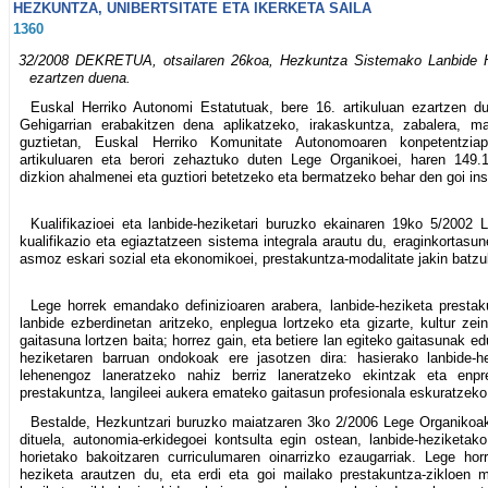
HEZKUNTZA, UNIBERTSITATE ETA IKERKETA SAILA
1360
32/2008 DEKRETUA, otsailaren 26koa, Hezkuntza Sistemako Lanbide H
ezartzen duena.
Euskal Herriko Autonomi Estatutuak, bere 16. artikuluan ezartzen d
Gehigarrian erabakitzen dena aplikatzeko, irakaskuntza, zabalera, mai
guztietan, Euskal Herriko Komunitate Autonomoaren konpetentzia
artikuluaren eta berori zehaztuko duten Lege Organikoei, haren 149.1
dizkion ahalmenei eta guztiori betetzeko eta bermatzeko behar den goi insp
Kualifikazioei eta lanbide-heziketari buruzko ekainaren 19ko 5/2002 
kualifikazio eta egiaztatzeen sistema integrala arautu du, eraginkortas
asmoz eskari sozial eta ekonomikoei, prestakuntza-modalitate jakin batzu
Lege horrek emandako definizioaren arabera, lanbide-heziketa presta
lanbide ezberdinetan aritzeko, enplegua lortzeko eta gizarte, kultur ze
gaitasuna lortzen baita; horrez gain, eta betiere lan egiteko gaitasunak ed
heziketaren barruan ondokoak ere jasotzen dira: hasierako lanbide-he
lehenengoz laneratzeko nahiz berriz laneratzeko ekintzak eta en
prestakuntza, langileei aukera emateko gaitasun profesionala eskuratzeko 
Bestalde, Hezkuntzari buruzko maiatzaren 3ko 2/2006 Lege Organikoa
dituela, autonomia-erkidegoei kontsulta egin ostean, lanbide-heziketako
horietako bakoitzaren curriculumaren oinarrizko ezaugarriak. Lege hor
heziketa arautzen du, eta erdi eta goi mailako prestakuntza-zikloen m