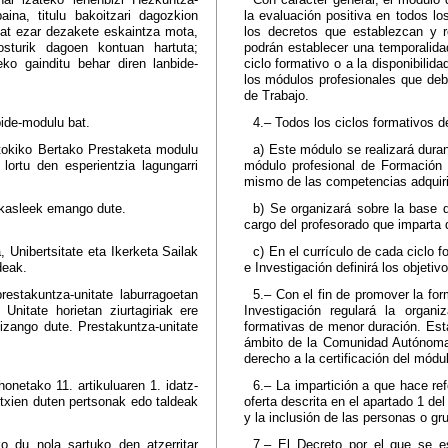
ina, titulu bakoitzari dagozkion
la evaluación positiva en todos lo
bat ezar dezakete eskaintza mota,
los decretos que establezcan y 
osturik dagoen kontuan hartuta;
podrán establecer una temporalidad 
ko gainditu behar diren lanbide-
ciclo formativo o a la disponibili
los módulos profesionales que deb
de Trabajo.
bide-modulu bat.
4.– Todos los ciclos formativos d
tokiko Bertako Prestaketa modulu
a) Este módulo se realizará duran
lortu den esperientzia lagungarri
módulo profesional de Formación e
mismo de las competencias adquiri
akasleek emango dute.
b) Se organizará sobre la base de
cargo del profesorado que imparta d
 Unibertsitate eta Ikerketa Sailak
c) En el currículo de cada ciclo 
deak.
e Investigación definirá los objet
estakuntza-unitate laburragoetan
5.– Con el fin de promover la for
Unitate horietan ziurtagiriak ere
Investigación regulará la organ
izango dute. Prestakuntza-unitate
formativas de menor duración. Estas
ámbito de la Comunidad Autónoma 
derecho a la certificación del módul
onetako 11. artikuluaren 1. idatz-
6.– La impartición a que hace ref
txien duten pertsonak edo taldeak
oferta descrita en el apartado 1 del
y la inclusión de las personas o g
o du nola sartuko den atzerritar
7.– El Decreto por el que se e