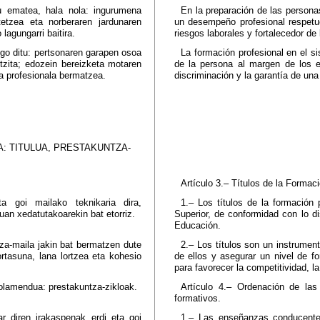
au ematea, hala nola: ingurumena
En la preparación de las persona
tetzea eta norberaren jardunaren
un desempeño profesional respetu
lagungarri baitira.
riesgos laborales y fortalecedor de
go ditu: pertsonaren garapen osoa
La formación profesional en el si
tzita; edozein bereizketa motaren
de la persona al margen de los e
a profesionala bermatzea.
discriminación y la garantía de un
: TITULUA, PRESTAKUNTZA-
Artículo 3.– Títulos de la Formac
ta goi mailako teknikaria dira,
1.– Los títulos de la formación
an xedatutakoarekin bat etorriz.
Superior, de conformidad con lo d
Educación.
tza-maila jakin bat bermatzen dute
2.– Los títulos son un instrumen
ortasuna, lana lortzea eta kohesio
de ellos y asegurar un nivel de f
para favorecer la competitividad, l
olamendua: prestakuntza-zikloak.
Artículo 4.– Ordenación de las
formativos.
ar diren irakaspenak erdi eta goi
1.– Las enseñanzas conducentes