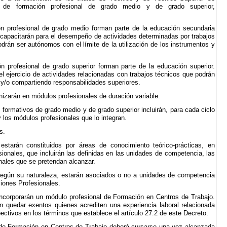
s de formación profesional de grado medio y de grado superior,
n profesional de grado medio forman parte de la educación secundaria
 capacitarán para el desempeño de actividades determinadas por trabajos
drán ser autónomos con el límite de la utilización de los instrumentos y
 profesional de grado superior forman parte de la educación superior.
 ejercicio de actividades relacionadas con trabajos técnicos que podrán
y/o compartiendo responsabilidades superiores.
nizarán en módulos profesionales de duración variable.
formativos de grado medio y de grado superior incluirán, para cada ciclo
y los módulos profesionales que lo integran.
s.
estarán constituidos por áreas de conocimiento teórico-prácticas, en
ionales, que incluirán las definidas en las unidades de competencia, las
nales que se pretendan alcanzar.
según su naturaleza, estarán asociados o no a unidades de competencia
ciones Profesionales.
incorporarán un módulo profesional de Formación en Centros de Trabajo.
án quedar exentos quienes acrediten una experiencia laboral relacionada
ectivos en los términos que establece el artículo 27.2 de este Decreto.
 de Formación en Centros de Trabajo deberá cursarse una vez alcanzada