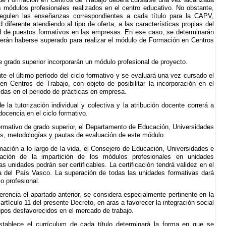
s módulos profesionales realizados en el centro educativo. No obstante,
regulen las enseñanzas correspondientes a cada título para la CAPV,
diferente atendiendo al tipo de oferta, a las características propias del
dad de puestos formativos en las empresas. En ese caso, se determinarán
erán haberse superado para realizar el módulo de Formación en Centros
e grado superior incorporarán un módulo profesional de proyecto.
te el último período del ciclo formativo y se evaluará una vez cursado el
n Centros de Trabajo, con objeto de posibilitar la incorporación en el
das en el periodo de prácticas en empresa.
 la tutorización individual y colectiva y la atribución docente correrá a
ocencia en el ciclo formativo.
formativo de grado superior, el Departamento de Educación, Universidades
ivos, metodologías y pautas de evaluación de este módulo.
mación a lo largo de la vida, el Consejero de Educación, Universidades e
ización de la impartición de los módulos profesionales en unidades
 unidades podrán ser certificables. La certificación tendrá validez en el
del País Vasco. La superación de todas las unidades formativas dará
o profesional.
erencia el apartado anterior, se considera especialmente pertinente en la
 artículo 11 del presente Decreto, en aras a favorecer la integración social
rupos desfavorecidos en el mercado de trabajo.
stablece el currículum de cada título determinará la forma en que se