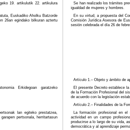
o 19. artikulutik 22. artikulura
Se han realizado los trámites pre
igualdad de mujeres y hombres.
osatuta, Euskadiko Aholku Batzorde
En su virtud, a propuesta del Co
ren 26an egindako bilkuran aztertu
Comisión Jurídica Asesora de Eusk
sesión celebrada el día 26 de febre
Artículo 1.– Objeto y ámbito de a
utonomia Erkidegoan garatzeko
El presente Decreto establece la 
de la Formación Profesional del s
de acuerdo con la legislación estab
Artículo 2.– Finalidades de la Fo
ertsonak lan egiteko prestatzea,
La formación profesional en el 
 garapen pertsonala, herritartasun
actividad en un campo profesiona
producirse a lo largo de su vida, a
democrática y al aprendizaje perm