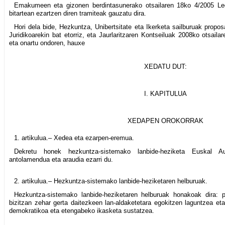
Emakumeen eta gizonen berdintasunerako otsailaren 18ko 4/2005 Legek
bitartean ezartzen diren tramiteak gauzatu dira.
Hori dela bide, Hezkuntza, Unibertsitate eta Ikerketa sailburuak prop
Juridikoarekin bat etorriz, eta Jaurlaritzaren Kontseiluak 2008ko otsaila
eta onartu ondoren, hauxe
XEDATU DUT:
I. KAPITULUA
XEDAPEN OROKORRAK
1. artikulua.– Xedea eta ezarpen-eremua.
Dekretu honek hezkuntza-sistemako lanbide-heziketa Euskal A
antolamendua eta araudia ezarri du.
2. artikulua.– Hezkuntza-sistemako lanbide-heziketaren helburuak.
Hezkuntza-sistemako lanbide-heziketaren helburuak honakoak dira: p
bizitzan zehar gerta daitezkeen lan-aldaketetara egokitzen laguntzea eta
demokratikoa eta etengabeko ikasketa sustatzea.