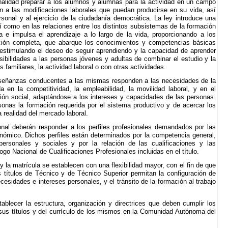
inalidad preparar a los alumnos y alumnas para la actividad en un campo
ión a las modificaciones laborales que puedan producirse en su vida, así
rsonal y al ejercicio de la ciudadanía democrática. La ley introduce una
sí como en las relaciones entre los distintos subsistemas de la formación
a e impulsa el aprendizaje a lo largo de la vida, proporcionando a los
ción completa, que abarque los conocimientos y competencias básicas
 estimulando el deseo de seguir aprendiendo y la capacidad de aprender
ibilidades a las personas jóvenes y adultas de combinar el estudio y la
 familiares, la actividad laboral o con otras actividades.
nseñanzas conducentes a las mismas responden a las necesidades de la
 en la competitividad, la empleabilidad, la movilidad laboral, y en el
ción social, adaptándose a los intereses y capacidades de las personas.
sonas la formación requerida por el sistema productivo y de acercar los
a realidad del mercado laboral.
onal deberán responder a los perfiles profesionales demandados por las
ómico. Dichos perfiles están determinados por la competencia general,
personales y sociales y por la relación de las cualificaciones y las
o Nacional de Cualificaciones Profesionales incluidas en el título.
 y la matrícula se establecen con una flexibilidad mayor, con el fin de que
títulos de Técnico y de Técnico Superior permitan la configuración de
esidades e intereses personales, y el tránsito de la formación al trabajo
ablecer la estructura, organización y directrices que deben cumplir los
e sus títulos y del currículo de los mismos en la Comunidad Autónoma del