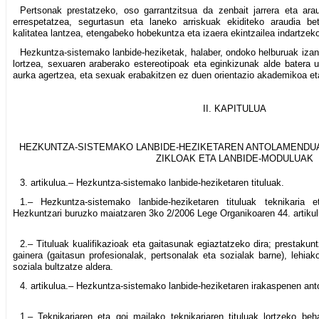
Pertsonak prestatzeko, oso garrantzitsua da zenbait jarrera eta ar
errespetatzea, segurtasun eta laneko arriskuak ekiditeko araudia be
kalitatea lantzea, etengabeko hobekuntza eta izaera ekintzailea indartzeko 
Hezkuntza-sistemako lanbide-heziketak, halaber, ondoko helburuak izan
lortzea, sexuaren araberako estereotipoak eta eginkizunak alde batera u
aurka agertzea, eta sexuak erabakitzen ez duen orientazio akademikoa et
II. KAPITULUA
HEZKUNTZA-SISTEMAKO LANBIDE-HEZIKETAREN ANTOLAMENDUA
ZIKLOAK ETA LANBIDE-MODULUAK
3. artikulua.– Hezkuntza-sistemako lanbide-heziketaren tituluak.
1.– Hezkuntza-sistemako lanbide-heziketaren tituluak teknikaria e
Hezkuntzari buruzko maiatzaren 3ko 2/2006 Lege Organikoaren 44. artikulu
2.– Tituluak kualifikazioak eta gaitasunak egiaztatzeko dira; prestakun
gainera (gaitasun profesionalak, pertsonalak eta sozialak barne), lehiak
soziala bultzatze aldera.
4. artikulua.– Hezkuntza-sistemako lanbide-heziketaren irakaspenen ant
1.– Teknikariaren eta goi mailako teknikariaren tituluak lortzeko beh