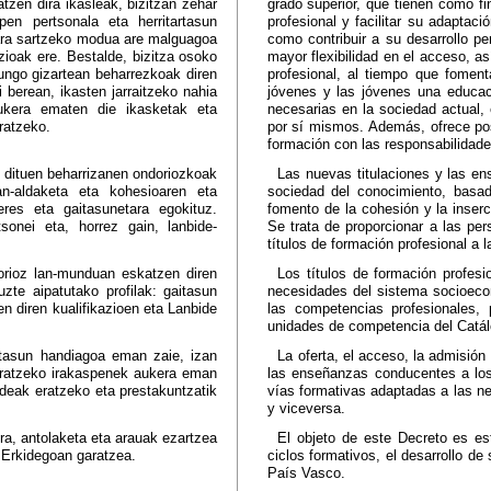
atzen dira ikasleak, bizitzan zehar
grado superior, que tienen como f
pen pertsonala eta herritartasun
profesional y facilitar su adaptac
tara sartzeko modua are malguagoa
como contribuir a su desarrollo pe
zioak ere. Bestalde, bizitza osoko
mayor flexibilidad en el acceso, a
ungo gizartean beharrezkoak diren
profesional, al tiempo que foment
 berean, ikasten jarraitzeko nahia
jóvenes y las jóvenes una educa
ukera ematen die ikasketak eta
necesarias en la sociedad actual,
ratzeko.
por sí mismos. Además, ofrece pos
formación con las responsabilidades
k dituen beharrizanen ondoriozkoak
Las nuevas titulaciones y las e
an-aldaketa eta kohesioaren eta
sociedad del conocimiento, basada
eres eta gaitasunetara egokituz.
fomento de la cohesión y la inser
onei eta, horrez gain, lanbide-
Se trata de proporcionar a las per
títulos de formación profesional a l
orioz lan-munduan eskatzen diren
Los títulos de formación profesi
uzte aipatutako profilak: gaitasun
necesidades del sistema socioecon
zen diren kualifikazioen eta Lanbide
las competencias profesionales, 
unidades de competencia del Catálog
gutasun handiagoa eman zaie, izan
La oferta, el acceso, la admisión
skuratzeko irakaspenek aukera eman
las enseñanzas conducentes a los 
ideak eratzeko eta prestakuntzatik
vías formativas adaptadas a las nec
y viceversa.
ra, antolaketa eta arauak ezartzea
El objeto de este Decreto es est
a Erkidegoan garatzea.
ciclos formativos, el desarrollo d
País Vasco.