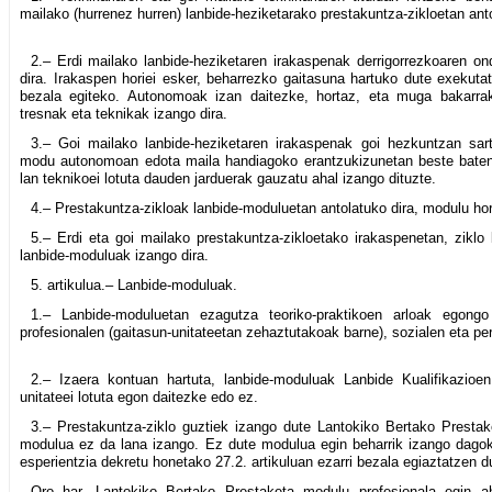
mailako (hurrenez hurren) lanbide-heziketarako prestakuntza-zikloetan anto
2.– Erdi mailako lanbide-heziketaren irakaspenak derrigorrezkoaren o
dira. Irakaspen horiei esker, beharrezko gaitasuna hartuko dute exekuta
bezala egiteko. Autonomoak izan daitezke, hortaz, eta muga bakarrak 
tresnak eta teknikak izango dira.
3.– Goi mailako lanbide-heziketaren irakaspenak goi hezkuntzan sart
modu autonomoan edota maila handiagoko erantzukizunetan beste baten
lan teknikoei lotuta dauden jarduerak gauzatu ahal izango dituzte.
4.– Prestakuntza-zikloak lanbide-moduluetan antolatuko dira, modulu hor
5.– Erdi eta goi mailako prestakuntza-zikloetako irakaspenetan, ziklo
lanbide-moduluak izango dira.
5. artikulua.– Lanbide-moduluak.
1.– Lanbide-moduluetan ezagutza teoriko-praktikoen arloak egongo 
profesionalen (gaitasun-unitateetan zehaztutakoak barne), sozialen eta pe
2.– Izaera kontuan hartuta, lanbide-moduluak Lanbide Kualifikazioe
unitateei lotuta egon daitezke edo ez.
3.– Prestakuntza-ziklo guztiek izango dute Lantokiko Bertako Prestak
modulua ez da lana izango. Ez dute modulua egin beharrik izango dagokie
esperientzia dekretu honetako 27.2. artikuluan ezarri bezala egiaztatzen d
Oro har, Lantokiko Bertako Prestaketa modulu profesionala egin ah