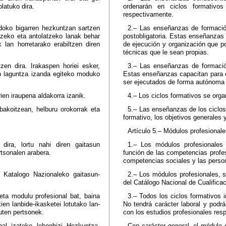
latuko dira.
ordenarán en ciclos formativo
respectivamente.
ndoko bigarren hezkuntzan sartzen
2.– Las enseñanzas de formació
tzeko eta antolatzeko lanak behar
postobligatoria. Estas enseñanzas
lan horretarako erabiltzen diren
de ejecución y organización que po
técnicas que le sean propias.
zen dira. Irakaspen horiei esker,
3.– Las enseñanzas de formación
 laguntza izanda egiteko moduko
Estas enseñanzas capacitan para el
ser ejecutados de forma autónoma 
ien iraupena aldakorra izanik.
4.– Los ciclos formativos se orga
 bakoitzean, helburu orokorrak eta
5.– Las enseñanzas de los ciclos 
formativo, los objetivos generales 
Artículo 5.– Módulos profesionale
dira, lortu nahi diren gaitasun
1.– Los módulos profesionales 
rtsonalen arabera.
función de las competencias profes
competencias sociales y las perso
n Katalogo Nazionaleko gaitasun-
2.– Los módulos profesionales, 
del Catálogo Nacional de Cualifica
eta modulu profesional bat, baina
3.– Todos los ciclos formativos 
n lanbide-ikasketei lotutako lan-
No tendrá carácter laboral y podr
uten pertsonek.
con los estudios profesionales resp
al izateko lehenbizi Hezkuntza-
Con carácter general, el módulo