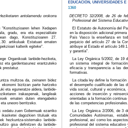
EDUCACIÓN, UNIVERSIDADES E
1360
eziketaren antolamendu orokorra
DECRETO 32/2008, de 26 de febre
Profesional del Sistema Educativ
u "Konstituzioaren lehen Xedapen
El Estatuto de Autonomía del Paí
la, gradu, era eta espezialitate
en la disposición adicional primer
pean dago, Konstituzioaren 27.
País Vasco la enseñanza en toda
.30. artikuluak Estatuari ematen
perjuicio del artículo 27 de la C
ekzioari kalterik egiteke".
atribuye al Estado el artículo 149.
y garantía".
Lege Organikoak lanbide-heziketa,
La Ley Orgánica 5/2002, de 19 de
unez eta gardentasunez erantzuteko
un sistema integral de formación
k prestatuz.
eficacia y transparencia a las 
formativas.
kuntza multzoa da, zeinaren bidez
La citada ley define la formació
in ekonomi bizitzan parte hartzeko
el desempeño cualificado de las di
uki eta eguneratze aldera, lanbide-
vida social, cultural y económica, 
ziketaren irakaspenak, langileak
acciones de inserción y reinserc
presek ematen duten etengabeko
orientadas a la formación continua
eta uneoro berritzeko.
de las competencias profesionales
k xedatu zuen Gobernuak ezarriko
La Ley Orgánica 2/2006, de 3 d
 ikasketei dagozkien tituluak eta
Comunidades Autónomas, establec
rek hezkuntza-sistemako lanbide-
profesional, así como los aspectos
ultzo gisa definitzen du lanbide-
profesional del sistema educativo