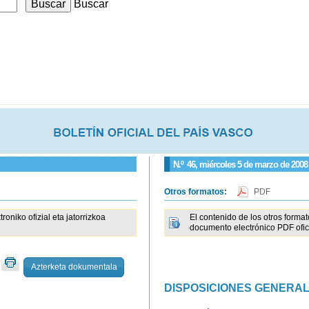
Buscar
N.º
46
, miércoles 5 de marzo de 2008
Otros formatos:
PDF
iko ofizial eta jatorrizkoa
El contenido de los otros forma
documento electrónico PDF ofici
Azterketa dokumentala
DISPOSICIONES GENERA