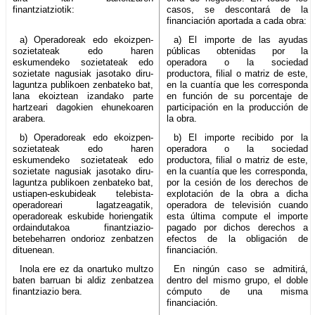
finantziatziotik:
casos, se descontará de la
financiación aportada a cada obra:
a) Operadoreak edo ekoizpen-
a) El importe de las ayudas
sozietateak edo haren
públicas obtenidas por la
eskumendeko sozietateak edo
operadora o la sociedad
sozietate nagusiak jasotako diru-
productora, filial o matriz de este,
laguntza publikoen zenbateko bat,
en la cuantía que les corresponda
lana ekoiztean izandako parte
en función de su porcentaje de
hartzeari dagokien ehunekoaren
participación en la producción de
arabera.
la obra.
b) Operadoreak edo ekoizpen-
b) El importe recibido por la
sozietateak edo haren
operadora o la sociedad
eskumendeko sozietateak edo
productora, filial o matriz de este,
sozietate nagusiak jasotako diru-
en la cuantía que les corresponda,
laguntza publikoen zenbateko bat,
por la cesión de los derechos de
ustiapen-eskubideak telebista-
explotación de la obra a dicha
operadoreari lagatzeagatik,
operadora de televisión cuando
operadoreak eskubide horiengatik
esta última compute el importe
ordaindutakoa finantziazio-
pagado por dichos derechos a
betebeharren ondorioz zenbatzen
efectos de la obligación de
dituenean.
financiación.
Inola ere ez da onartuko multzo
En ningún caso se admitirá,
baten barruan bi aldiz zenbatzea
dentro del mismo grupo, el doble
finantziazio bera.
cómputo de una misma
financiación.