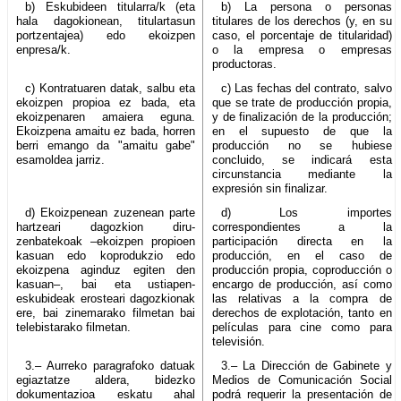
b) Eskubideen titularra/k (eta
b) La persona o personas
hala dagokionean, titulartasun
titulares de los derechos (y, en su
portzentajea) edo ekoizpen
caso, el porcentaje de titularidad)
enpresa/k.
o la empresa o empresas
productoras.
c) Kontratuaren datak, salbu eta
c) Las fechas del contrato, salvo
ekoizpen propioa ez bada, eta
que se trate de producción propia,
ekoizpenaren amaiera eguna.
y de finalización de la producción;
Ekoizpena amaitu ez bada, horren
en el supuesto de que la
berri emango da "amaitu gabe"
producción no se hubiese
esamoldea jarriz.
concluido, se indicará esta
circunstancia mediante la
expresión sin finalizar.
d) Ekoizpenean zuzenean parte
d) Los importes
hartzeari dagozkion diru-
correspondientes a la
zenbatekoak –ekoizpen propioen
participación directa en la
kasuan edo koprodukzio edo
producción, en el caso de
ekoizpena aginduz egiten den
producción propia, coproducción o
kasuan–, bai eta ustiapen-
encargo de producción, así como
eskubideak erosteari dagozkionak
las relativas a la compra de
ere, bai zinemarako filmetan bai
derechos de explotación, tanto en
telebistarako filmetan.
películas para cine como para
televisión.
3.– Aurreko paragrafoko datuak
3.– La Dirección de Gabinete y
egiaztatze aldera, bidezko
Medios de Comunicación Social
dokumentazioa eskatu ahal
podrá requerir la presentación de