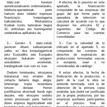
Idatz-zati honetan
A efectos de lo previsto en este
aurreikusitakoaren ondorioetarako,
apartado, la financiación
telebista-operadoreak parte
computable de las empresas del
hartzen duen taldeko enpresen
grupo del que forme parte la
finantziazio konputagarria
operadora de televisión se
kalkulatzeko, Merkataritza
calculará de acuerdo con lo que
Kodeak kontu bateratuei begira
disponen los artículos 42 y
42. artikuluan eta hurrengoetan
siguientes del Código de
xedatutakoa aplikatuko da.
Comercio para las cuentas
consolidadas.
3.– Geroko 5. idatz-zatiak
3.– Con la salvedad de lo
jasotzen dituen salbuespenak
indicado en el apartado 5, no
salbu, ez dira konputagarritzat
computarán las compras de
joko Euskadiko edo Europako
derechos de explotación de
ekoizpen bukatuen ustiapen-
producciones terminadas vascas
eskubideen erosketak,
o europeas, sean o no
katalogokoak izan zein ez izan.
consideradas de catálogo.
Ondorio horietarako, ekoizpena
A estos efectos, la fecha de
bukatutzat noiz ematen den
finalización de la producción, a
zehaztu beharra dago, alegia:
partir de la cual la obra se
lehenengo kopia estandarra
entiende terminada, será la de
lortzen denean. Horren
obtención de la primera copia
justifikazioa ekoizleak berak egin
estándar, que podrá ser justificada
dezake, edo ekoizpen ondoko
por la propia productora, por las
azken prozesuan parte hartzen
empresas auxiliares participantes
duten enpresa laguntzaileek edo
en el proceso final de
bestelako bide aski baten bitartez.
posproducción o por cualquier otro