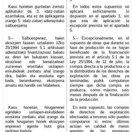
Kasu horietan guztietan zorrotz
En todos estos supuestos se
aplikatuko da 3. idatz-zatian
aplicará estrictamente lo
ezarritakoa, eta ez da aplikagarria
dispuesto en el apartado 3, sin
izango 5. idatz-zatian adierazitako
que sea de aplicación la
salbuespena.
excepción prevista en el apartado
5.
5.– Salbuespenez, haien
5.– Excepcionalmente, en el
ekoizpen fasean uztailaren 12ko
supuesto de obras que durante su
25/1994 Legearen 5.1 artikuluan
fase de producción no se hayan
adierazitako finantziazioaz baliatu
beneficiado de la financiación
ez diren lan bukatuen kasuan,
prevista en el artículo 5.1 de la
ekoizleari edo banatzaileari
Ley 25/1994, de 12 de julio, la
zuzenean erositako ustiapen-
compra directa a la productora o a
eskubideak zenbatu ahal izango
la distribuidora de los derechos de
dira, baldin eta erosketa egin
explotación de las obras ya
bada, beranduenez, ekoizpena
terminadas podrá computarse
amaitu eta handik sei hilabetera.
siempre que dicha compra se
produzca, como máximo, seis
meses después de la finalización
de la producción.
Kasu honetan, hirugarrenei
En este supuesto, las compras
egindako ustiapen-eskubideen
de derechos de explotación
erosketa zenbatu ahal izango da
efectuadas a terceros sólo pueden
soilik hirugarren horiek ekoizpen
computarse si estos últimos
enpresen agente huts gisa
actúan en calidad de meros
jarduten badute.
agentes de las empresas