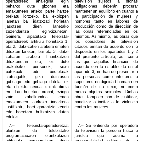
operadoreek ahalegina egin
televisión sujetos a dichas
beharko dute gizonen eta
obligaciones deberán procurar
emakumeen arteko parte hartze
mantener un equilibrio en cuanto a
orekatu lortzeko, bai ekoizpen
la participación de mujeres y
lanetan bai idatz-zati horietan
hombres tanto en labores de
jasotzen diren lanetako
producción como de dirección de
zuzendaritza eginkizunetan.
las obras referenciadas en los
Gainera, aipatutako telebista-
mismos. Asimismo, las obras que
operadoreek artikulu honetako 1.
los operadores de televisión
eta 2. idatz-zatien arabera ematen
citados emitan de acuerdo con lo
dituzten lanetan, bai eta 3. idatz-
dispuesto en los apartados 1 y 2
zatiaren arabera finantzatzen
del presente artículo, así como
dituztenetan ere, ez dute
las que aquéllos financien de
erakutsiko pertsonek, sexu
acuerdo con lo establecido en el
batekoak edo bestekoak
apartado 3, no han de presentar a
izateagatik, giza duintasun
las personas como inferiores o
gutxiago edo gehiago dutela, ez
superiores en dignidad humana en
eta objektu sexual soilak direla
función de su sexo, ni como
ere. Lan horietan, orobat, ezingo
meros objetos sexuales. Dichas
zaie zabalkundea eman
obras tampoco han de justificar,
emakumeen aurkako indarkeria
banalizar o incitar a la violencia
justifikatu, horri garrantzia kendu
contra las mujeres.
edo horretara bultzatzen duten
edukiei.
7.– Telebista-operadoretzat
7.– Se entiende por operadora
ulertzen da telebistako
de televisión la persona física o
programazioaren erantzukizun
jurídica que asuma la
editoriala bereganatzen duen
responsabilidad editorial de la