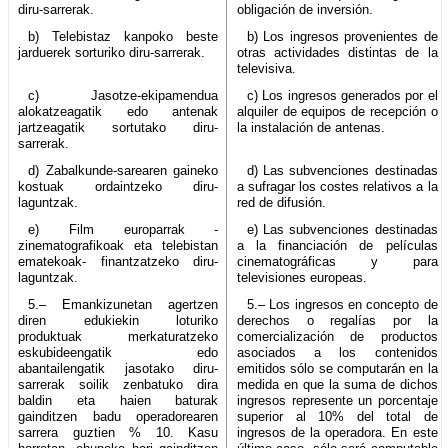
diru-sarrerak.
obligación de inversión.
b) Telebistaz kanpoko beste
b) Los ingresos provenientes de
jarduerek sorturiko diru-sarrerak.
otras actividades distintas de la
televisiva.
c) Jasotze-ekipamendua
c) Los ingresos generados por el
alokatzeagatik edo antenak
alquiler de equipos de recepción o
jartzeagatik sortutako diru-
la instalación de antenas.
sarrerak.
d) Zabalkunde-sarearen gaineko
d) Las subvenciones destinadas
kostuak ordaintzeko diru-
a sufragar los costes relativos a la
laguntzak.
red de difusión.
e) Film europarrak -
e) Las subvenciones destinadas
zinematografikoak eta telebistan
a la financiación de películas
ematekoak- finantzatzeko diru-
cinematográficas y para
laguntzak.
televisiones europeas.
5.– Emankizunetan agertzen
5.– Los ingresos en concepto de
diren edukiekin loturiko
derechos o regalías por la
produktuak merkaturatzeko
comercialización de productos
eskubideengatik edo
asociados a los contenidos
abantailengatik jasotako diru-
emitidos sólo se computarán en la
sarrerak soilik zenbatuko dira
medida en que la suma de dichos
baldin eta haien baturak
ingresos represente un porcentaje
gainditzen badu operadorearen
superior al 10% del total de
sarrera guztien % 10. Kasu
ingresos de la operadora. En este