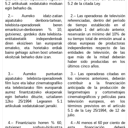
5.2 artikuluak xedatutako moduan
5.2 de la citada Ley.
egin beharko da.
2.– Aurreko idatz-zatian
2.– Las operadoras de televisión
aipatutako denbora-tartean,
referenciadas, dentro del período
telebista-operadoreek beren
de tiempo establecido en el
emankizun-denboraren % 10,
apartado 1 del artículo anterior,
gutxienez, gordeko dute telebista-
reservarán un mínimo del 10% de
entitateetatik independenteak
su tiempo total de emisión anual a
diren ekoizleen lan europarrak
obras europeas de productoras
emateko, eta horietako erdiak
independientes respecto de las
baino gehiago azken bost urteetan
entidades de televisión, de las
ekoitziak beharko dute izan.
que más de la mitad deberán
haber sido producidas en los
últimos cinco años.
3.– Aurreko puntuetan
3.– Las operadoras citadas en
aipatutako telebista-operadoreek
los números anteriores, deberán
film luze eta labur zinematografiko
contribuir a la financiación
eta telebistarako film europarrak
anticipada de la producción de
aurrez finantzatzeko ekarpenak
largometrajes y cortometrajes
egin beharko dituzte, uztailaren
cinematográficos y películas para
12ko 25/1994 Legearen 5.1
televisión europeos, en los
artikuluak xedatutakoari jarraiki.
términos previstos en el artículo
5.1 de la Ley 25/1994, de 12 de
julio.
4.– Finantziazio horren % 60,
4.– Al menos el 60 por ciento de
gutxienez, sorburu-hizkuntza
esta financiación deberá