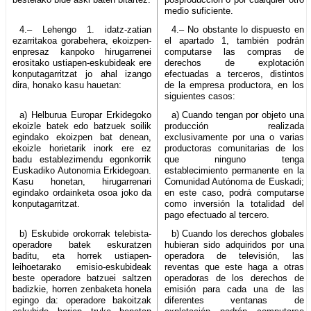
medio suficiente.
4.– Lehengo 1. idatz-zatian
4.– No obstante lo dispuesto en
ezarritakoa gorabehera, ekoizpen-
el apartado 1, también podrán
enpresaz kanpoko hirugarrenei
computarse las compras de
erositako ustiapen-eskubideak ere
derechos de explotación
konputagarritzat jo ahal izango
efectuadas a terceros, distintos
dira, honako kasu hauetan:
de la empresa productora, en los
siguientes casos:
a) Helburua Europar Erkidegoko
a) Cuando tengan por objeto una
ekoizle batek edo batzuek soilik
producción realizada
egindako ekoizpen bat denean,
exclusivamente por una o varias
ekoizle horietarik inork ere ez
productoras comunitarias de los
badu establezimendu egonkorrik
que ninguno tenga
Euskadiko Autonomia Erkidegoan.
establecimiento permanente en la
Kasu honetan, hirugarrenari
Comunidad Autónoma de Euskadi;
egindako ordainketa osoa joko da
en este caso, podrá computarse
konputagarritzat.
como inversión la totalidad del
pago efectuado al tercero.
b) Eskubide orokorrak telebista-
b) Cuando los derechos globales
operadore batek eskuratzen
hubieran sido adquiridos por una
baditu, eta horrek ustiapen-
operadora de televisión, las
leihoetarako emisio-eskubideak
reventas que este haga a otras
beste operadore batzuei saltzen
operadoras de los derechos de
badizkie, horren zenbaketa honela
emisión para cada una de las
egingo da: operadore bakoitzak
diferentes ventanas de