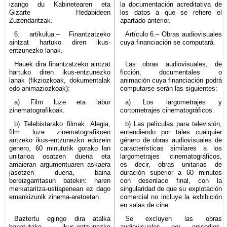
izango du Kabinetearen eta
la documentación acreditativa de
Gizarte Hedabideen
los datos a que se refiere el
Zuzendaritzak.
apartado anterior.
6. artikulua.– Finantzatzeko
Artículo 6.– Obras audiovisuales
aintzat hartuko diren ikus-
cuya financiación se computará.
entzunezko lanak.
Hauek dira finantzatzeko aintzat
Las obras audiovisuales, de
hartuko diren ikus-entzunezko
ficción, documentales o
lanak (fikziozkoak, dokumentalak
animación cuya financiación podrá
edo animaziozkoak):
computarse serán las siguientes:
a) Film luze eta labur
a) Los largometrajes y
zinematografikoak.
cortometrajes cinematográficos.
b) Telebistarako filmak. Alegia,
b) Las películas para televisión,
film luze zinematografikoen
entendiendo por tales cualquier
antzeko ikus-entzunezko edozein
género de obras audiovisuales de
genero, 60 minututik gorako lan
características similares a los
unitarioa osatzen duena eta
largometrajes cinematográficos,
amaieran argumentuaren askaera
es decir, obras unitarias de
jasotzen duena, baina
duración superior a 60 minutos
bereizgarritasun batekin: haren
con desenlace final, con la
merkataritza-ustiapenean ez dago
singularidad de que su explotación
emankizunik zinema-aretoetan.
comercial no incluye la exhibición
en salas de cine.
Baztertu egingo dira atalka
Se excluyen las obras
banatutako ikus-entzunezko
audiovisuales por episodios,