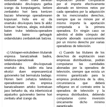
eskubide horien truke benetan
explotación podrán computarse
ordaindutako diru-kopuru garbia
por el importe efectivamente
izango da konputagarria, betiere
abonado en términos netos por
zenbateko hori bera kentzen
cada operadora por la adquisición
bazaio lehenengo operadorearen
de los mencionados derechos,
kopuruari. Inola ere ez da
siempre que se minore por el
onartuko diru-kopuru bera bi aldiz
mismo importe la aportación
kontuan hartzea, alegia, eskubide
computada a la primera
baten truke telebista-operadore
operadora. En ningún caso se
batek baino gehiagok
admitirá el doble cómputo del
ordaindutako zenbatekoak batzea.
importe abonado sucesivamente
por un mismo derecho por varias
operadoras de televisión.
c) Ustiapen-eskubideen titularrak
c) Cuando las titulares de los
enpresa banatzaileak badira,
derechos de explotación sean
telebista-operadoreak
empresas distribuidoras, podrán
ordaindutako diru-kopuruak
computarse las cantidades
onartuko dira, baldin eta lana
abonadas por la operadora de
ekoitzi duen enpresarentzat
televisión, siempre que exista un
gutxieneko bat bermatuta badago.
mínimo garantizado para la
Horren berri zehatza telebista-
empresa productora de la obra,
operadorearen eta enpresa
circunstancia que deberá
banatzailearen arteko kontratuan
reflejarse en el contrato entre la
jaso beharko da, eta inbertsiotzat
operadora de televisión y la
aipaturiko gutxieneko berme hori
empresa distribuidora, debiendo
zenbatu ahal izango da.
computarse como inversión
únicamente dicho mínimo
garantizado.