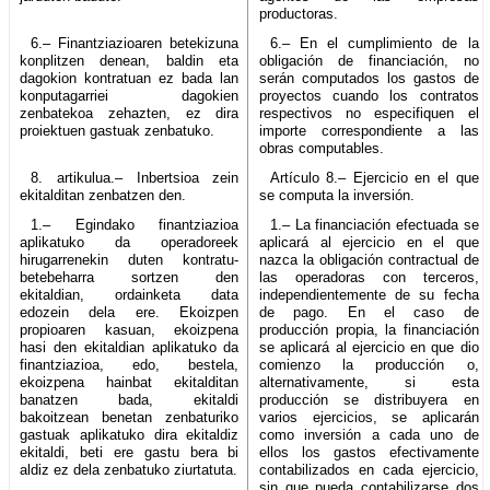
productoras.
6.– Finantziazioaren betekizuna
6.– En el cumplimiento de la
konplitzen denean, baldin eta
obligación de financiación, no
dagokion kontratuan ez bada lan
serán computados los gastos de
konputagarriei dagokien
proyectos cuando los contratos
zenbatekoa zehazten, ez dira
respectivos no especifiquen el
proiektuen gastuak zenbatuko.
importe correspondiente a las
obras computables.
8. artikulua.– Inbertsioa zein
Artículo 8.– Ejercicio en el que
ekitalditan zenbatzen den.
se computa la inversión.
1.– Egindako finantziazioa
1.– La financiación efectuada se
aplikatuko da operadoreek
aplicará al ejercicio en el que
hirugarrenekin duten kontratu-
nazca la obligación contractual de
betebeharra sortzen den
las operadoras con terceros,
ekitaldian, ordainketa data
independientemente de su fecha
edozein dela ere. Ekoizpen
de pago. En el caso de
propioaren kasuan, ekoizpena
producción propia, la financiación
hasi den ekitaldian aplikatuko da
se aplicará al ejercicio en que dio
finantziazioa, edo, bestela,
comienzo la producción o,
ekoizpena hainbat ekitalditan
alternativamente, si esta
banatzen bada, ekitaldi
producción se distribuyera en
bakoitzean benetan zenbaturiko
varios ejercicios, se aplicarán
gastuak aplikatuko dira ekitaldiz
como inversión a cada uno de
ekitaldi, beti ere gastu bera bi
ellos los gastos efectivamente
aldiz ez dela zenbatuko ziurtatuta.
contabilizados en cada ejercicio,
sin que pueda contabilizarse dos