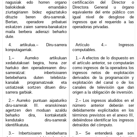
nagusiak edo horren organo
certificación del Director o
baliokideak emandako
Directora General u órgano
ziurtagiriaren bidez egiaztatuko
equivalente del ente público con
dituzte beren diru-sarrerak.
igual nivel de desglose de
Bertan, operadore pribatuei
ingresos que el requerido a las
eskatzen zaien sarrera-banakatze
operadoras privadas.
maila berbera adierazi beharko
dute.
4. artikulua.– Diru-sarrera
Artículo 4.– Ingresos
konputagarriak.
computables.
1.– Aurreko artikuluan
1.– A efectos de lo dispuesto en
xedatutakoari begira, hona zer
el artículo anterior, se computarán
hartuko den operadorearen diru-
como ingresos de la operadora los
sarreratzat: inbertsioaren
ingresos netos de explotación
betebeharra duten telebista-
derivados de la programación y
kanalak programatzeak eta
explotación del canal o de los
ustiatzeak sortzen dituen diru-
canales de televisión que dan
sarrera garbiak.
origen a la obligación de inversión.
2.– Aurreko puntuan aipaturiko
2.– Los ingresos aludidos en el
diru-sarrerak III. eranskinean
número anterior deberán ser
agertzen den moduan azaldu
debidamente explicitados en los
beharko dira, kontaketatik
términos previstos en el anexo III,
kendutako diru-sarrerak
debiéndose identificar los ingresos
identifikatuta.
detraídos del cómputo.
3.– Inbertsioaren betebeharra
3.– Se entenderá que son