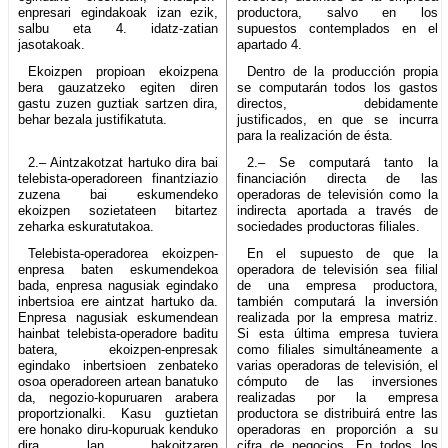
enpresari egindakoak izan ezik,
productora, salvo en los
salbu eta 4. idatz-zatian
supuestos contemplados en el
jasotakoak.
apartado 4.
Ekoizpen propioan ekoizpena
Dentro de la producción propia
bera gauzatzeko egiten diren
se computarán todos los gastos
gastu zuzen guztiak sartzen dira,
directos, debidamente
behar bezala justifikatuta.
justificados, en que se incurra
para la realización de ésta.
2.– Aintzakotzat hartuko dira bai
2.– Se computará tanto la
telebista-operadoreen finantziazio
financiación directa de las
zuzena bai eskumendeko
operadoras de televisión como la
ekoizpen sozietateen bitartez
indirecta aportada a través de
zeharka eskuratutakoa.
sociedades productoras filiales.
Telebista-operadorea ekoizpen-
En el supuesto de que la
enpresa baten eskumendekoa
operadora de televisión sea filial
bada, enpresa nagusiak egindako
de una empresa productora,
inbertsioa ere aintzat hartuko da.
también computará la inversión
Enpresa nagusiak eskumendean
realizada por la empresa matriz.
hainbat telebista-operadore baditu
Si esta última empresa tuviera
batera, ekoizpen-enpresak
como filiales simultáneamente a
egindako inbertsioen zenbateko
varias operadoras de televisión, el
osoa operadoreen artean banatuko
cómputo de las inversiones
da, negozio-kopuruaren arabera
realizadas por la empresa
proportzionalki. Kasu guztietan
productora se distribuirá entre las
ere honako diru-kopuruak kenduko
operadoras en proporción a su
dira lan bakoitzaren
cifra de negocios. En todos los