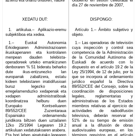
aztertu eta onartu ondoren, hauxe
Gobierno en sesión celebrada el
día 27 de noviembre de 2007,
XEDATU DUT:
DISPONGO:
1. artikulua.– Aplikazio-eremu
Artículo 1.– Ámbito subjetivo y
subjektiboa eta xedea.
objeto.
1.– Euskal Autonomia
1.– Las operadoras de televisión
Erkidegoaren Administrazioaren
cuya inspección y control sea
ikuskapenaren eta kontrolaren
competencia de la Administración
menpean dauden telebista-
de la Comunidad Autónoma de
operadoreek urteko emankizunen
Euskadi de acuerdo con lo
denboraren % 51 bideratu beharko
dispuesto en el artículo 19.2 de la
dute ikus-entzunezko lan
Ley 25/1994, de 12 de julio, por la
europarrak zabaltzera, estatu
que se incorpora al ordenamiento
kideen telebistaren irratidifusioari
jurídico español la Directiva
buruz legezko eta
89/552/CEE del Consejo, sobre la
erregelamenduzko xedapenak eta
coordinación de disposiciones
xedapen administratiboak
legales, reglamentarias y
koordinatzea helburu duen
administrativas de los Estados
Europako Kontseiluaren
miembros relativas al ejercicio de
89/552/CEE Zuzentaraua
actividades de radiodifusión
Espainiako ordenamendu
televisiva, deberán reservar el
juridikora biltzen duen uztailaren
51% de su tiempo de emisión
12ko 25/1994 Legearen 19.2
anual a la difusión de obras
artikuluan xedatutakoaren arabera.
audiovisuales europeas, en los
Eta hori lehen aipatutako legearen
términos previstos en el artículo