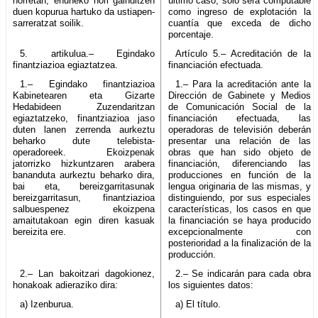
horretan, ehuneko hori gainditzen
último caso, sólo será computable
duen kopurua hartuko da ustiapen-
como ingreso de explotación la
sarreratzat soilik.
cuantía que exceda de dicho
porcentaje.
5. artikulua.– Egindako
Artículo 5.– Acreditación de la
finantziazioa egiaztatzea.
financiación efectuada.
1.– Egindako finantziazioa
1.– Para la acreditación ante la
Kabinetearen eta Gizarte
Dirección de Gabinete y Medios
Hedabideen Zuzendaritzan
de Comunicación Social de la
egiaztatzeko, finantziazioa jaso
financiación efectuada, las
duten lanen zerrenda aurkeztu
operadoras de televisión deberán
beharko dute telebista-
presentar una relación de las
operadoreek. Ekoizpenak
obras que han sido objeto de
jatorrizko hizkuntzaren arabera
financiación, diferenciando las
bananduta aurkeztu beharko dira,
producciones en función de la
bai eta, bereizgarritasunak
lengua originaria de las mismas, y
bereizgarritasun, finantziazioa
distinguiendo, por sus especiales
salbuespenez ekoizpena
características, los casos en que
amaitutakoan egin diren kasuak
la financiación se haya producido
bereizita ere.
excepcionalmente con
posterioridad a la finalización de la
producción.
2.– Lan bakoitzari dagokionez,
2.– Se indicarán para cada obra
honakoak adieraziko dira:
los siguientes datos:
a) Izenburua.
a) El título.