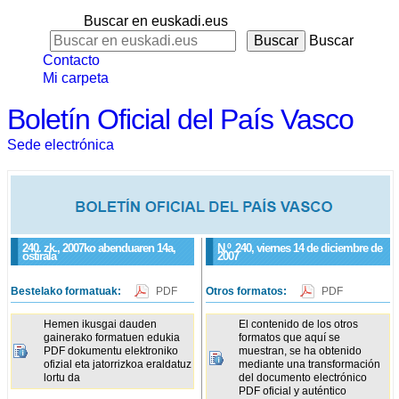
Buscar en euskadi.eus
Buscar
Contacto
Mi carpeta
Boletín Oficial del País Vasco
Sede electrónica
240. zk., 2007ko abenduaren 14a,
N.º
240
, viernes 14 de diciembre de
ostirala
2007
Bestelako formatuak:
PDF
Otros formatos:
PDF
Hemen ikusgai dauden
El contenido de los otros
gainerako formatuen edukia
formatos que aquí se
PDF dokumentu elektroniko
muestran, se ha obtenido
ofizial eta jatorrizkoa eraldatuz
mediante una transformación
lortu da
del documento electrónico
PDF oficial y auténtico