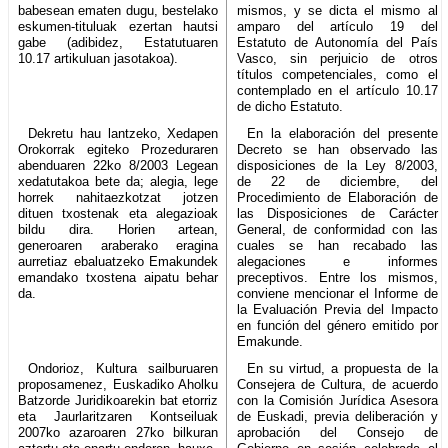
babesean ematen dugu, bestelako
mismos, y se dicta el mismo al
eskumen-tituluak ezertan hautsi
amparo del artículo 19 del
gabe (adibidez, Estatutuaren
Estatuto de Autonomía del País
10.17 artikuluan jasotakoa).
Vasco, sin perjuicio de otros
títulos competenciales, como el
contemplado en el artículo 10.17
de dicho Estatuto.
Dekretu hau lantzeko, Xedapen
En la elaboración del presente
Orokorrak egiteko Prozeduraren
Decreto se han observado las
abenduaren 22ko 8/2003 Legean
disposiciones de la Ley 8/2003,
xedatutakoa bete da; alegia, lege
de 22 de diciembre, del
horrek nahitaezkotzat jotzen
Procedimiento de Elaboración de
dituen txostenak eta alegazioak
las Disposiciones de Carácter
bildu dira. Horien artean,
General, de conformidad con las
generoaren araberako eragina
cuales se han recabado las
aurretiaz ebaluatzeko Emakundek
alegaciones e informes
emandako txostena aipatu behar
preceptivos. Entre los mismos,
da.
conviene mencionar el Informe de
la Evaluación Previa del Impacto
en función del género emitido por
Emakunde.
Ondorioz, Kultura sailburuaren
En su virtud, a propuesta de la
proposamenez, Euskadiko Aholku
Consejera de Cultura, de acuerdo
Batzorde Juridikoarekin bat etorriz
con la Comisión Jurídica Asesora
eta Jaurlaritzaren Kontseiluak
de Euskadi, previa deliberación y
2007ko azaroaren 27ko bilkuran
aprobación del Consejo de