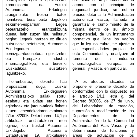
komenigarria da Euskal
acorde con el principio de
Autonomia Erkidegoa
seguridad jurídica, se estima
araugintzako tresna batez
preciso dotar a la Administración
hornitzea, bera baita dagokion
autonómica vasca, llamada a
eskumen-esparruan Legea
garantizar el cumplimiento de la
betearazteko erantzukizuna
misma dentro de su ámbito
duena, hain zuzen hiru helbururi
competencial, de un instrumento
begira: Legeak hartzen ez dituen
normativo que llene los vacíos
hutsuneak betetzeko, Autonomia
que la ley no cubre, se ajuste a
Erkidegoaren
las especificidades propias de
bereizgarritasunetara egokitzeko,
esta Comunidad, y coadyuve al
eta Europako industria
fomento de la industria
zinematografikoa, eta bereziki
cinematográfica europea, en
Euskadikoa, sustatzen
general, y vasca, en particular.
laguntzeko.
Horrenbestez, dekretu hau
A los efectos indicados, se
proposatzen dugu, Euskal
propone el presente decreto de
Autonomia Erkidegoaren
conformidad con lo dispuesto en
Administrazioko sailak sortu,
el artículo 14.1, letra g, del
ezabatu eta aldatu eta horien
Decreto 8/2005, de 27 de junio,
egitekoak eta jardun-arloak finkatu
del Lehendakari, de creación,
zituen Lehendakariaren ekainaren
supresión y modificación de los
27ko 8/2005 Dekretuaren 14,1.g)
Departamentos de la
artikuluak xedatutakoari men
Administración de la Comunidad
eginez, eta Euskal Autonomia
Autónoma del País Vasco y de
Erkidegoko Autonomia
determinación de funciones y
Estatutuaren 19. artikuluaren
áreas de actuación de los