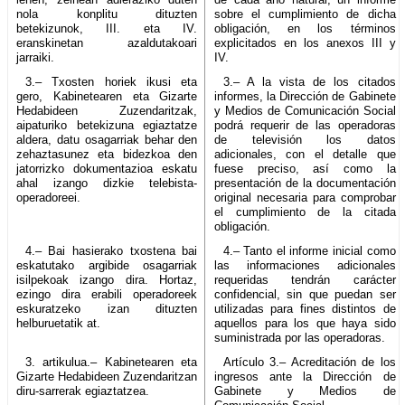
nola konplitu dituzten
sobre el cumplimiento de dicha
betekizunok, III. eta IV.
obligación, en los términos
eranskinetan azaldutakoari
explicitados en los anexos III y
jarraiki.
IV.
3.– Txosten horiek ikusi eta
3.– A la vista de los citados
gero, Kabinetearen eta Gizarte
informes, la Dirección de Gabinete
Hedabideen Zuzendaritzak,
y Medios de Comunicación Social
aipaturiko betekizuna egiaztatze
podrá requerir de las operadoras
aldera, datu osagarriak behar den
de televisión los datos
zehaztasunez eta bidezkoa den
adicionales, con el detalle que
jatorrizko dokumentazioa eskatu
fuese preciso, así como la
ahal izango dizkie telebista-
presentación de la documentación
operadoreei.
original necesaria para comprobar
el cumplimiento de la citada
obligación.
4.– Bai hasierako txostena bai
4.– Tanto el informe inicial como
eskatutako argibide osagarriak
las informaciones adicionales
isilpekoak izango dira. Hortaz,
requeridas tendrán carácter
ezingo dira erabili operadoreek
confidencial, sin que puedan ser
eskuratzeko izan dituzten
utilizadas para fines distintos de
helburuetatik at.
aquellos para los que haya sido
suministrada por las operadoras.
3. artikulua.– Kabinetearen eta
Artículo 3.– Acreditación de los
Gizarte Hedabideen Zuzendaritzan
ingresos ante la Dirección de
diru-sarrerak egiaztatzea.
Gabinete y Medios de