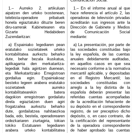
Comunicación Social.
1.– Aurreko 2. artikuluan
1.– En el informe anual al que
aipatzen den urteko txostenean,
hace referencia el artículo 2, las
telebista-operadore pribatuek
operadoras de televisión privadas
honela egiaztatuko dituzte beren
acreditarán sus ingresos ante la
diru-sarrerak Kabinetearen eta
Dirección de Gabinete y Medios
Gizarte Hedabideen
de Comunicación Social
Zuzendaritzan:
mediante:
a) Espainiako legediaren pean
a) La presentación, por parte de
eratutako sozietateek urteko
las sociedades constituidas bajo
kontabilitatea aurkeztu beharko
la ley española, de las cuentas
dute, behar bezala ikuskatua,
anuales debidamente auditadas,
aplikagarria den merkataritza-
en aquellos casos en que sea
legediak hala agintzen duenean,
necesario conforme a la normativa
eta Merkataritzako Erregistroan
mercantil aplicable, y depositadas
gordailua egin. Espainiakoaz
en el Registro Mercantil; las
besteko legeen arabera eratutako
sociedades constituidas con
sozietateek aurreko
arreglo a la ley distinta de la
kontabilitatearekin batera
española deberán presentar las
dagokion erregistroan gordailatu
referidas cuentas acompañadas
direla egiaztatzen duen agiri
de la acreditación fehaciente de
frogatzailea aurkeztu beharko
su depósito en el correspondiente
dute, gordailatzea nahitaezkoa
registro, de ser preceptivo dicho
bada, edo, bestela, operadorearen
depósito, o, en caso contrario, de
ordezkariaren ziurtagiria, tokian
la certificación del representante
tokiko Estatuaren legediaren
de la operadora correspondiente
arabera urteko kontabilitatea
de haber aprobado las cuentas