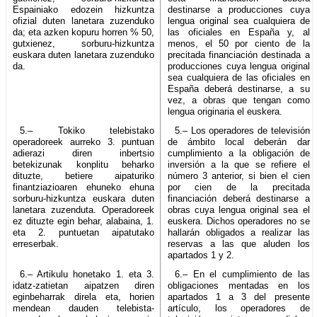
Espainiako edozein hizkuntza
destinarse a producciones cuya
ofizial duten lanetara zuzenduko
lengua original sea cualquiera de
da; eta azken kopuru horren % 50,
las oficiales en España y, al
gutxienez, sorburu-hizkuntza
menos, el 50 por ciento de la
euskara duten lanetara zuzenduko
precitada financiación destinada a
da.
producciones cuya lengua original
sea cualquiera de las oficiales en
España deberá destinarse, a su
vez, a obras que tengan como
lengua originaria el euskera.
5.– Tokiko telebistako
5.– Los operadores de televisión
operadoreek aurreko 3. puntuan
de ámbito local deberán dar
adierazi diren inbertsio
cumplimiento a la obligación de
betekizunak konplitu beharko
inversión a la que se refiere el
dituzte, betiere aipaturiko
número 3 anterior, si bien el cien
finantziazioaren ehuneko ehuna
por cien de la precitada
sorburu-hizkuntza euskara duten
financiación deberá destinarse a
lanetara zuzenduta. Operadoreek
obras cuya lengua original sea el
ez dituzte egin behar, alabaina, 1.
euskera. Dichos operadores no se
eta 2. puntuetan aipatutako
hallarán obligados a realizar las
erreserbak.
reservas a las que aluden los
apartados 1 y 2.
6.– Artikulu honetako 1. eta 3.
6.– En el cumplimiento de las
idatz-zatietan aipatzen diren
obligaciones mentadas en los
eginbeharrak direla eta, horien
apartados 1 a 3 del presente
mendean dauden telebista-
artículo, los operadores de