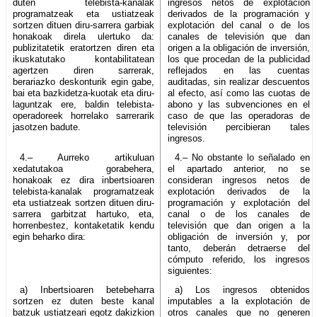
duten telebista-kanalak
ingresos netos de explotación
programatzeak eta ustiatzeak
derivados de la programación y
sortzen dituen diru-sarrera garbiak
explotación del canal o de los
honakoak direla ulertuko da:
canales de televisión que dan
publizitatetik eratortzen diren eta
origen a la obligación de inversión,
ikuskatutako kontabilitatean
los que procedan de la publicidad
agertzen diren sarrerak,
reflejados en las cuentas
berariazko deskonturik egin gabe,
auditadas, sin realizar descuentos
bai eta bazkidetza-kuotak eta diru-
al efecto, así como las cuotas de
laguntzak ere, baldin telebista-
abono y las subvenciones en el
operadoreek horrelako sarrerarik
caso de que las operadoras de
jasotzen badute.
televisión percibieran tales
ingresos.
4.– Aurreko artikuluan
4.– No obstante lo señalado en
xedatutakoa gorabehera,
el apartado anterior, no se
honakoak ez dira inbertsioaren
consideran ingresos netos de
telebista-kanalak programatzeak
explotación derivados de la
eta ustiatzeak sortzen dituen diru-
programación y explotación del
sarrera garbitzat hartuko, eta,
canal o de los canales de
horrenbestez, kontaketatik kendu
televisión que dan origen a la
egin beharko dira:
obligación de inversión y, por
tanto, deberán detraerse del
cómputo referido, los ingresos
siguientes:
a) Inbertsioaren betebeharra
a) Los ingresos obtenidos
sortzen ez duten beste kanal
imputables a la explotación de
batzuk ustiatzeari egotz dakizkion
otros canales que no generen