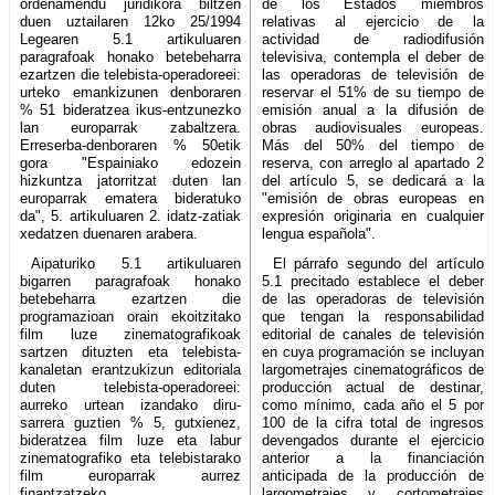
ordenamendu juridikora biltzen
de los Estados miembros
duen uztailaren 12ko 25/1994
relativas al ejercicio de la
Legearen 5.1 artikuluaren
actividad de radiodifusión
paragrafoak honako betebeharra
televisiva, contempla el deber de
ezartzen die telebista-operadoreei:
las operadoras de televisión de
urteko emankizunen denboraren
reservar el 51% de su tiempo de
% 51 bideratzea ikus-entzunezko
emisión anual a la difusión de
lan europarrak zabaltzera.
obras audiovisuales europeas.
Erreserba-denboraren % 50etik
Más del 50% del tiempo de
gora "Espainiako edozein
reserva, con arreglo al apartado 2
hizkuntza jatorritzat duten lan
del artículo 5, se dedicará a la
europarrak ematera bideratuko
"emisión de obras europeas en
da", 5. artikuluaren 2. idatz-zatiak
expresión originaria en cualquier
xedatzen duenaren arabera.
lengua española".
Aipaturiko 5.1 artikuluaren
El párrafo segundo del artículo
bigarren paragrafoak honako
5.1 precitado establece el deber
betebeharra ezartzen die
de las operadoras de televisión
programazioan orain ekoitzitako
que tengan la responsabilidad
film luze zinematografikoak
editorial de canales de televisión
sartzen dituzten eta telebista-
en cuya programación se incluyan
kanaletan erantzukizun editoriala
largometrajes cinematográficos de
duten telebista-operadoreei:
producción actual de destinar,
aurreko urtean izandako diru-
como mínimo, cada año el 5 por
sarrera guztien % 5, gutxienez,
100 de la cifra total de ingresos
bideratzea film luze eta labur
devengados durante el ejercicio
zinematografiko eta telebistarako
anterior a la financiación
film europarrak aurrez
anticipada de la producción de
finantzatzeko.
largometrajes y cortometrajes