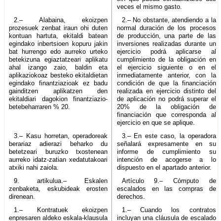
veces el mismo gasto.
2.– Alabaina, ekoizpen
2.– No obstante, atendiendo a la
prozesuek zenbat iraun ohi duten
normal duración de los procesos
kontuan hartuta, ekitaldi batean
de producción, una parte de las
egindako inbertsioen kopuru jakin
inversiones realizadas durante un
bat hurrengo edo aurreko urteko
ejercicio podrá aplicarse al
betekizuna egiaztatzeari aplikatu
cumplimiento de la obligación en
ahal izango zaio, baldin eta
el ejercicio siguiente o en el
aplikaziokoaz besteko ekitaldietan
inmediatamente anterior, con la
egindako finantziazioak ez badu
condición de que la financiación
gainditzen aplikatzen den
realizada en ejercicio distinto del
ekitaldiari dagokion finantziazio-
de aplicación no podrá superar el
betebeharraren % 20.
20% de la obligación de
financiación que corresponda al
ejercicio en que se aplique.
3.– Kasu horretan, operadoreak
3.– En este caso, la operadora
berariaz adierazi beharko du
señalará expresamente en su
betetzeari buruzko txostenean
informe de cumplimiento su
aurreko idatz-zatian xedatutakoari
intención de acogerse a lo
atxiki nahi zaiola.
dispuesto en el apartado anterior.
9. artikulua.– Eskalen
Artículo 9.– Cómputo de
zenbaketa, eskubideak erosten
escalados en las compras de
direnean.
derechos.
1.– Kontratuek ekoizpen
1.– Cuando los contratos
enpresaren aldeko eskala-klausula
incluyan una cláusula de escalado