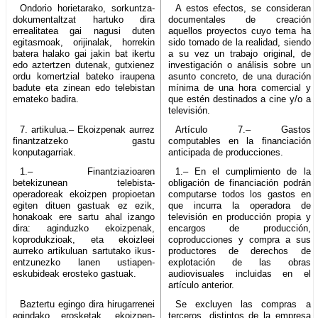
Ondorio horietarako, sorkuntza-
A estos efectos, se consideran
dokumentaltzat hartuko dira
documentales de creación
errealitatea gai nagusi duten
aquellos proyectos cuyo tema ha
egitasmoak, orijinalak, horrekin
sido tomado de la realidad, siendo
batera halako gai jakin bat ikertu
a su vez un trabajo original, de
edo aztertzen dutenak, gutxienez
investigación o análisis sobre un
ordu komertzial bateko iraupena
asunto concreto, de una duración
badute eta zinean edo telebistan
mínima de una hora comercial y
emateko badira.
que estén destinados a cine y/o a
televisión.
7. artikulua.– Ekoizpenak aurrez
Artículo 7.– Gastos
finantzatzeko gastu
computables en la financiación
konputagarriak.
anticipada de producciones.
1.– Finantziazioaren
1.– En el cumplimiento de la
betekizunean telebista-
obligación de financiación podrán
operadoreak ekoizpen propioetan
computarse todos los gastos en
egiten dituen gastuak ez ezik,
que incurra la operadora de
honakoak ere sartu ahal izango
televisión en producción propia y
dira: aginduzko ekoizpenak,
encargos de producción,
koprodukzioak, eta ekoizleei
coproducciones y compra a sus
aurreko artikuluan sartutako ikus-
productores de derechos de
entzunezko lanen ustiapen-
explotación de las obras
eskubideak erosteko gastuak.
audiovisuales incluidas en el
artículo anterior.
Baztertu egingo dira hirugarrenei
Se excluyen las compras a
egindako erosketak, ekoizpen-
terceros, distintos de la empresa