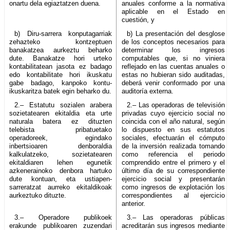
onartu dela egiaztatzen duena.
anuales conforme a la normativa
aplicable en el Estado en
cuestión, y
b) Diru-sarrera konputagarriak
b) La presentación del desglose
zehazteko kontzeptuen
de los conceptos necesarios para
banakatzea aurkeztu beharko
determinar los ingresos
dute. Banakatze hori urteko
computables que, si no viniera
kontabilitatean jasota ez badago
reflejado en las cuentas anuales o
edo kontabilitate hori ikuskatu
estas no hubieran sido auditadas,
gabe badago, kanpoko kontu-
deberá venir conformado por una
ikuskaritza batek egin beharko du.
auditoría externa.
2.– Estatutu sozialen arabera
2.– Las operadoras de televisión
sozietatearen ekitaldia eta urte
privadas cuyo ejercicio social no
naturala batera ez dituzten
coincida con el año natural, según
telebista pribatuetako
lo dispuesto en sus estatutos
operadoreek, egindako
sociales, efectuarán el cómputo
inbertsioaren denboraldia
de la inversión realizada tomando
kalkulatzeko, sozietatearen
como referencia el periodo
ekitaldiaren lehen egunetik
comprendido entre el primero y el
azkenerainoko denbora hartuko
último día de su correspondiente
dute kontuan, eta ustiapen-
ejercicio social y presentarán
sarreratzat aurreko ekitaldikoak
como ingresos de explotación los
aurkeztuko dituzte.
correspondientes al ejercicio
anterior.
3.– Operadore publikoek
3.– Las operadoras públicas
erakunde publikoaren zuzendari
acreditarán sus ingresos mediante