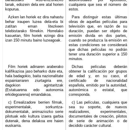
lanak, edozein dela ere atal horien
cualquiera que sea el número de
kopurua.
estos.
Azken lan horiek ez dira nahastu
Para distinguir estas últimas
behar iraupen luzea dela-eta bi
obras de aquellas películas para
zatitan eman litezkeen
televisión que, en razón de su
telebistarako filmekin. Horrelako
duración, puedan ser objeto de
kasuetan, film horiek ezingo dira
emisión divida en dos partes,
izan 150 minutu baino luzeagoak.
cuando se produzca la emisión en
estas condiciones se considerará
que dichas películas no podrán
tener una duración superior a 150
minutos.
Film horiek adinaren araberako
Dichas películas deberán
kalifikazioa jaso beharko dute eta,
obtener la calificación por grupos
hala badagokio, baita nazionalitate
de edad y, en su caso, el
espainiarraren ziurtagiria ere,
certificado de nacionalidad
dagokion agintaritzak
española, emitido por la autoridad,
(Estatuarena edo autonomia
autonómica o estatal, que
erkidegoarena) emandakoa.
corresponda.
c) Errealizadore berrien filmak,
c) Las películas, cualquiera que
esperimentalak, sorkuntza-
sea su soporte, de nuevos
dokumentalak, animaziozko serie
realizadores, experimentales,
pilotuak edo kultura izaera garbia
documentales de creación, pilotos
dutenak, dena delakoa ere haien
de serie de animación o de
euskarria.
decidido carácter cultural.