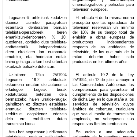
cinematográficos y películas para
televisión europeos.
Legearen 6. artikuluak xedatzen
El artículo 6 de la misma norma
duenez, aurreko paragrafoan
preceptúa que las operadoras de
ezarritako denboraren barruan
televisión reservarán un mínimo
telebista-operadoreek beren
del 10% de su tiempo total de
emankizun-denboraren % 10,
emisión a obras europeas de
gutxienez, gordeko dute telebista-
productores independientes
entitateetatik independenteak
respecto de las entidades de
diren ekoizleen lan europarrak
televisión, de las que más de la
emateko, eta horietako erdiak
mitad deberán haber sido
baino gehiago azken bost urteetan
producidas en los últimos años.
ekoitziak beharko dute izan.
Uztailaren 12ko 25/1994
El artículo 19.2 de la Ley
Legearen 19.2 artikuluak
25/1994, de 12 de julio, atribuye a
eskumena ematen die autonomia
las Comunidades Autónomas las
erkidegoei Legeak berak
competencias para garantizar el
xedatutakoa betetzen dela
cumplimiento de las disposiciones
bermatzeko, haien lurralde-mugak
de dicha Ley en lo que atañe a los
gainditzen ez dituzten estaldura-
servicios de televisión cuyos
eremuak dituzten telebista-
ámbitos de cobertura, cualquiera
zerbitzuei dagokienez, edozein
que sea el medio de transmisión
dela ere erabiltzen duten
empleado, no sobrepasen sus
transmisio bidea.
respectivos límites territoriales.
Arau hori segurtasun juridikoaren
En orden a una adecuada
printzipioaz egokiro aplikatzeko,
aplicación de la precitada norma