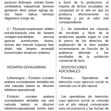
jasotzen dutenean, eskala horien
a favor de la productora, el
zenbatekoa irabazkinak benetan
importe de dichos escalados se
gertatzen diren urtean egingo da,
computará en el año en que se
eta haien balioa benetan
produzca efectivamente su
dagokiena izango da.
devengo y por el valor real
correspondiente.
2.– Ekoizpen-enpresaren aldeko
2.– Se entenderá por cláusula
eskala-klausula zera da: lanaren
de escalado a favor de la
ustiapen-eskubideen prezioa
productora aquella según la cual
igotzea aurreikusten duena,
el precio de los derechos de
lortzen den entzule kopurua hazi
explotación de la obra puedan
ahala edo lanaren emanaldi
incrementarse en función de la
komertzialen emaitzen ondorioz.
audiencia obtenida o los
resultados de la exhibición
comercial de ésta.
XEDAPEN GEHIGARRIAK
DISPOSICIONES
ADICIONALES
Lehenengoa.– Estatutu sozialen
Primera.– Operadoras de
arabera sozietatearen ekitaldia eta
televisión cuyo ejercicio social no
urte naturala batera ez dituzten
coincida con el año natural.
telebista-operadoreak.
Estatutu sozialen arabera
Las operadoras de televisión
sozietatearen ekitaldia eta urte
cuyo ejercicio social no coincida
naturala batera ez dituzten
con el año natural comunicarán
telebista-operadoreek horren berri
esta circunstancia y las fechas de