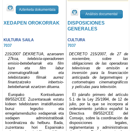
Azterketa dokumentala
Análisis documental
XEDAPEN OROKORRAK
DISPOSICIONES
GENERALES
KULTURA SAILA
CULTURA
7037
7037
215/2007 DEKRETUA, azaroaren
DECRETO 215/2007, de 27 de
27koa, telebista-operadoreen
noviembre, sobre las
emisio-betebeharrak eta film
obligaciones de las operadoras
luze eta film labur
televisivas de emisión e
zinematografikoak eta
inversión para la financiación
telebistarako filmak aurrez
anticipada de largometrajes y
finantzatzeko inbertsio-
cortometrajes cinematográficos
betebeharrak ezartzen dituena.
y películas para televisión.
Europako Kontseiluaren
El párrafo primero del artículo
89/552/CEE Zuzentarauak estatu
5.1 de la Ley 25/1994, de 12 de
kideen telebistaren irratidifusioari
julio, por la que se incorpora al
buruz legezko eta
ordenamiento jurídico español la
erregelamenduzko xedapenak eta
Directiva 89/552/CEE del
xedapen administratiboak
Consejo, sobre la coordinación de
koordinatzea du helburu. Bada,
disposiciones legales,
zuzentarau hori Espainiako
reglamentarias y administrativas