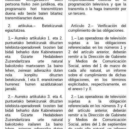
pertsona fisiko zein juridikoa, eta
programación televisiva y que la
programazio hori transmititzen
transmita o la haga transmitir por
duena edo beste baten bitartez
un tercero.
transmitiarazten duena.
2. artikulua.– Betekizunak
Artículo 2.– Verificación del
egiaztatzea.
cumplimiento de las obligaciones.
1.– Aurreko artikuluko 1. eta 2.
1.– Las operadoras de televisión
puntuetako betekizunak dituzten
sujetas a las obligaciones
telebista-operadoreek txosten bat
referenciadas en los números 1 y
bidali beharko dute Kabinetearen
2 del artículo anterior, deberán
eta Gizarte Hedabideen
remitir a la Dirección de Gabinete
Zuzendaritzara urte natural
y Medios de Comunicación
bakoitzeko martxoaren 1a baino
Social, antes del 1 de marzo de
lehen, zeinean adieraziko duten
cada año natural, un informe
nola konplitu dituzten
sobre el cumplimiento de dichas
betekizunok, I eta II. eranskinetan
obligaciones, en los términos
hurrenez hurren azaldutakoari
explicitados, respectivamente, en
jarraiki.
el anexo I y II.
2.– Aurreko artikuluko 3. eta 4.
2.– Las operadoras de televisión
puntuetako betekizunak dituzten
sujetas a la obligación
telebista-operadoreek txosten bat
referenciada en los números 3 y 4
bidali beharko dute Kabinetearen
del artículo anterior, deberán
eta Gizarte Hedabideen
remitir a la Dirección de Gabinete
Zuzendaritzara urte natural
y Medios de Comunicación
bakoitzeko irailaren 1a baino
Social, antes del 1 de septiembre
lehen, zeinean adieraziko duten
de cada año natural, un informe