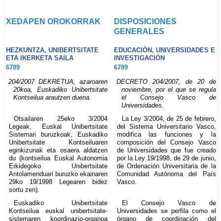
XEDAPEN OROKORRAK
DISPOSICIONES
GENERALES
HEZKUNTZA, UNIBERTSITATE
EDUCACIÓN, UNIVERSIDADES E
ETA IKERKETA SAILA
INVESTIGACIÓN
6789
6789
204/2007 DEKRETUA, azaroaren
DECRETO 204/2007, de 20 de
20koa, Euskadiko Unibertsitate
noviembre, por el que se regula
Kontseilua arautzen duena.
el Consejo Vasco de
Universidades.
Otsailaren 25eko 3/2004
La Ley 3/2004, de 25 de febrero,
Legeak, Euskal Unibertsitate
del Sistema Universitario Vasco,
Sistemari buruzkoak, Euskadiko
modifica las funciones y la
Unibertsitate Kontseiluaren
composición del Consejo Vasco
eginkizunak eta osaera aldatzen
de Universidades que fue creado
du (kontseilua Euskal Autonomia
por la Ley 19/1998, de 29 de junio,
Erkidegoko Unibertsitate
de Ordenación Universitaria de la
Antolamenduari buruzko ekainaren
Comunidad Autónoma del País
29ko 19/1998 Legearen bidez
Vasco.
sortu zen).
Euskadiko Unibertsitate
El Consejo Vasco de
Kontseilua euskal unibertsitate-
Universidades se perfila como el
sistemaren koordinazio-organoa
órgano de coordinación del