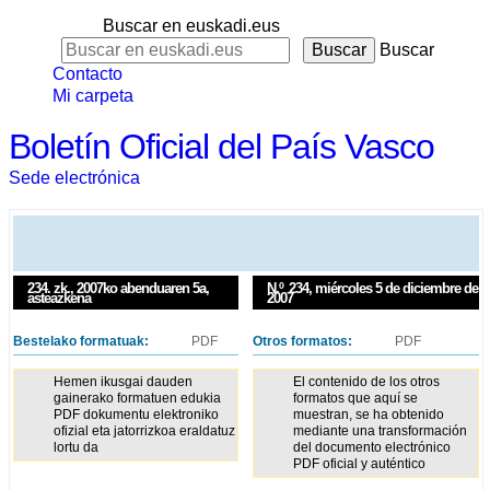
Buscar en euskadi.eus
Buscar
Contacto
Mi carpeta
Boletín Oficial del País Vasco
Sede electrónica
234. zk., 2007ko abenduaren 5a,
N.º
234
, miércoles 5 de diciembre de
asteazkena
2007
Bestelako formatuak:
PDF
Otros formatos:
PDF
Hemen ikusgai dauden
El contenido de los otros
gainerako formatuen edukia
formatos que aquí se
PDF dokumentu elektroniko
muestran, se ha obtenido
ofizial eta jatorrizkoa eraldatuz
mediante una transformación
lortu da
del documento electrónico
PDF oficial y auténtico