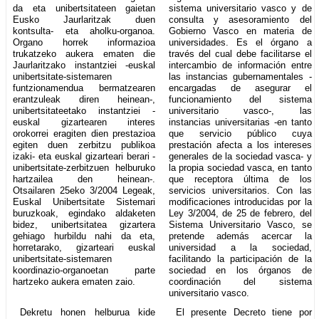
da eta unibertsitateen gaietan
sistema universitario vasco y de
Eusko Jaurlaritzak duen
consulta y asesoramiento del
kontsulta- eta aholku-organoa.
Gobierno Vasco en materia de
Organo horrek informazioa
universidades. Es el órgano a
trukatzeko aukera ematen die
través del cual debe facilitarse el
Jaurlaritzako instantziei -euskal
intercambio de información entre
unibertsitate-sistemaren
las instancias gubernamentales -
funtzionamendua bermatzearen
encargadas de asegurar el
erantzuleak diren heinean-,
funcionamiento del sistema
unibertsitateetako instantziei -
universitario vasco-, las
euskal gizartearen interes
instancias universitarias -en tanto
orokorrei eragiten dien prestazioa
que servicio público cuya
egiten duen zerbitzu publikoa
prestación afecta a los intereses
izaki- eta euskal gizarteari berari -
generales de la sociedad vasca- y
unibertsitate-zerbitzuen helburuko
la propia sociedad vasca, en tanto
hartzailea den heinean-.
que receptora última de los
Otsailaren 25eko 3/2004 Legeak,
servicios universitarios. Con las
Euskal Unibertsitate Sistemari
modificaciones introducidas por la
buruzkoak, egindako aldaketen
Ley 3/2004, de 25 de febrero, del
bidez, unibertsitatea gizartera
Sistema Universitario Vasco, se
gehiago hurbildu nahi da eta,
pretende además acercar la
horretarako, gizarteari euskal
universidad a la sociedad,
unibertsitate-sistemaren
facilitando la participación de la
koordinazio-organoetan parte
sociedad en los órganos de
hartzeko aukera ematen zaio.
coordinación del sistema
universitario vasco.
Dekretu honen helburua kide
El presente Decreto tiene por