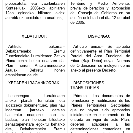
proposatuta, eta Jaurlaritzaren
Territorio y Medio Ambiente,
Kontseiluak 2005eko apirilaren
previa deliberación y aprobación
12an egindako bilkuran aldez
del Consejo de Gobierno en su
aurretik eztabaidatu eta onarturik,
sesión celebrada el día 12 de abril
de 2005,
XEDATU DUT:
DISPONGO:
Artikulu bakarra.–
Artículo único.– Se aprueba
Debabarreneko Eremu
definitivamente el Plan Territorial
Funtzionaleko Lurraldearen Zatiko
Parcial del Área Funcional de
Plana behin betiko onartzen da.
Eibar (Bajo Deba) cuyas Normas
Plan horren Antolamendurako
de Ordenación se incluyen como
Arauak Dekretu honen
anexo al presente Decreto.
eranskinean daude.
XEDAPEN IRAGANKORRAK
DISPOSICIONES
TRANSITORIAS
Lehenengoa.– Lurraldearen
Primera.– Los documentos de
arloko planak formulatu eta
formulación y modificación de los
aldatzeko dokumentuek, plan hau
Planes Territoriales Sectoriales
indarrean jartzeko garaian
que no hayan sido aprobados
hasierako onarpenik jaso ez
inicialmente en el momento de la
badute, plan honetan bildutako
entrada en vigor de este Plan,
zehaztapenetara egokitu beharko
deberán adaptarse a las
dira, Debabarreneko Eremu
determinaciones contenidas en