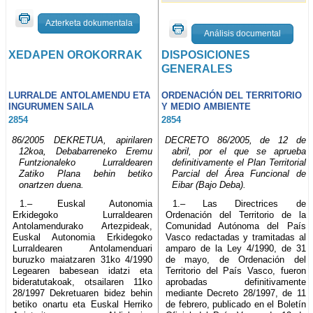
Azterketa dokumentala
Análisis documental
XEDAPEN OROKORRAK
DISPOSICIONES
GENERALES
LURRALDE ANTOLAMENDU ETA
ORDENACIÓN DEL TERRITORIO
INGURUMEN SAILA
Y MEDIO AMBIENTE
2854
2854
86/2005 DEKRETUA, apirilaren
DECRETO 86/2005, de 12 de
12koa, Debabarreneko Eremu
abril, por el que se aprueba
Funtzionaleko Lurraldearen
definitivamente el Plan Territorial
Zatiko Plana behin betiko
Parcial del Área Funcional de
onartzen duena.
Eibar (Bajo Deba).
1.– Euskal Autonomia
1.– Las Directrices de
Erkidegoko Lurraldearen
Ordenación del Territorio de la
Antolamendurako Artezpideak,
Comunidad Autónoma del País
Euskal Autonomia Erkidegoko
Vasco redactadas y tramitadas al
Lurraldearen Antolamenduari
amparo de la Ley 4/1990, de 31
buruzko maiatzaren 31ko 4/1990
de mayo, de Ordenación del
Legearen babesean idatzi eta
Territorio del País Vasco, fueron
bideratutakoak, otsailaren 11ko
aprobadas definitivamente
28/1997 Dekretuaren bidez behin
mediante Decreto 28/1997, de 11
betiko onartu eta Euskal Herriko
de febrero, publicado en el Boletín