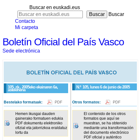
Buscar en euskadi.eus
Buscar
Contacto
Mi carpeta
Boletín Oficial del País Vasco
Sede electrónica
105. zk., 2005eko ekainaren 6a,
N.º
105
, lunes 6 de junio de 2005
astelehena
Bestelako formatuak:
PDF
Otros formatos:
PDF
Hemen ikusgai dauden
El contenido de los otros
gainerako formatuen edukia
formatos que aquí se
PDF dokumentu elektroniko
muestran, se ha obtenido
ofizial eta jatorrizkoa eraldatuz
mediante una transformación
lortu da
del documento electrónico
PDF oficial y auténtico