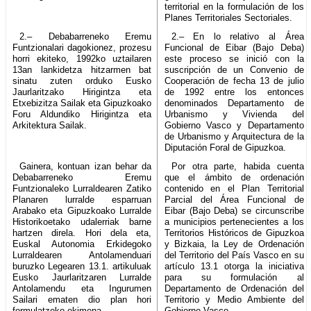
territorial en la formulación de los
Planes Territoriales Sectoriales.
2.– Debabarreneko Eremu
2.– En lo relativo al Área
Funtzionalari dagokionez, prozesu
Funcional de Eibar (Bajo Deba)
horri ekiteko, 1992ko uztailaren
este proceso se inició con la
13an lankidetza hitzarmen bat
suscripción de un Convenio de
sinatu zuten orduko Eusko
Cooperación de fecha 13 de julio
Jaurlaritzako Hirigintza eta
de 1992 entre los entonces
Etxebizitza Sailak eta Gipuzkoako
denominados Departamento de
Foru Aldundiko Hirigintza eta
Urbanismo y Vivienda del
Arkitektura Sailak.
Gobierno Vasco y Departamento
de Urbanismo y Arquitectura de la
Diputación Foral de Gipuzkoa.
Gainera, kontuan izan behar da
Por otra parte, habida cuenta
Debabarreneko Eremu
que el ámbito de ordenación
Funtzionaleko Lurraldearen Zatiko
contenido en el Plan Territorial
Planaren lurralde esparruan
Parcial del Área Funcional de
Arabako eta Gipuzkoako Lurralde
Eibar (Bajo Deba) se circunscribe
Historikoetako udalerriak barne
a municipios pertenecientes a los
hartzen direla. Hori dela eta,
Territorios Históricos de Gipuzkoa
Euskal Autonomia Erkidegoko
y Bizkaia, la Ley de Ordenación
Lurraldearen Antolamenduari
del Territorio del País Vasco en su
buruzko Legearen 13.1. artikuluak
artículo 13.1 otorga la iniciativa
Eusko Jaurlaritzaren Lurralde
para su formulación al
Antolamendu eta Ingurumen
Departamento de Ordenación del
Sailari ematen dio plan hori
Territorio y Medio Ambiente del
formulatzeko ekimena.
Gobierno Vasco.