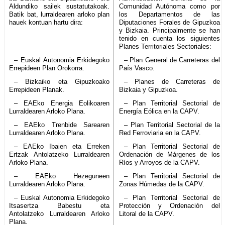
Aldundiko sailek sustatutakoak.
Comunidad Autónoma como por
Batik bat, lurraldearen arloko plan
los Departamentos de las
hauek kontuan hartu dira:
Diputaciones Forales de Gipuzkoa
y Bizkaia. Principalmente se han
tenido en cuenta los siguientes
Planes Territoriales Sectoriales:
– Euskal Autonomia Erkidegoko
– Plan General de Carreteras del
Errepideen Plan Orokorra.
País Vasco.
– Bizkaiko eta Gipuzkoako
– Planes de Carreteras de
Errepideen Planak.
Bizkaia y Gipuzkoa.
– EAEko Energia Eolikoaren
– Plan Territorial Sectorial de
Lurraldearen Arloko Plana.
Energía Eólica en la CAPV.
– EAEko Trenbide Sarearen
– Plan Territorial Sectorial de la
Lurraldearen Arloko Plana.
Red Ferroviaria en la CAPV.
– EAEko Ibaien eta Erreken
– Plan Territorial Sectorial de
Ertzak Antolatzeko Lurraldearen
Ordenación de Márgenes de los
Arloko Plana.
Ríos y Arroyos de la CAPV.
– EAEko Hezeguneen
– Plan Territorial Sectorial de
Lurraldearen Arloko Plana.
Zonas Húmedas de la CAPV.
– Euskal Autonomia Erkidegoko
– Plan Territorial Sectorial de
Itsasertza Babestu eta
Protección y Ordenación del
Antolatzeko Lurraldearen Arloko
Litoral de la CAPV.
Plana.