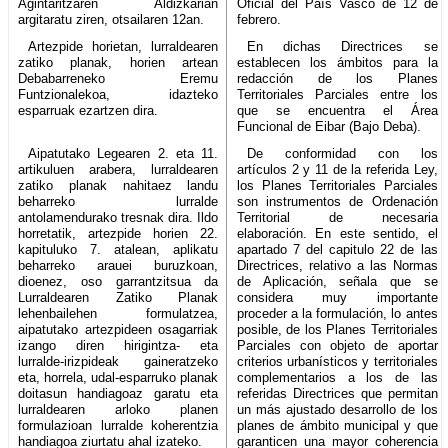
Agintaritzaren Aldizkarian
Oficial del País Vasco de 12 de
argitaratu ziren, otsailaren 12an.
febrero.
Artezpide horietan, lurraldearen
En dichas Directrices se
zatiko planak, horien artean
establecen los ámbitos para la
Debabarreneko Eremu
redacción de los Planes
Funtzionalekoa, idazteko
Territoriales Parciales entre los
esparruak ezartzen dira.
que se encuentra el Área
Funcional de Eibar (Bajo Deba).
Aipatutako Legearen 2. eta 11.
De conformidad con los
artikuluen arabera, lurraldearen
artículos 2 y 11 de la referida Ley,
zatiko planak nahitaez landu
los Planes Territoriales Parciales
beharreko lurralde
son instrumentos de Ordenación
antolamendurako tresnak dira. Ildo
Territorial de necesaria
horretatik, artezpide horien 22.
elaboración. En este sentido, el
kapituluko 7. atalean, aplikatu
apartado 7 del capitulo 22 de las
beharreko arauei buruzkoan,
Directrices, relativo a las Normas
dioenez, oso garrantzitsua da
de Aplicación, señala que se
Lurraldearen Zatiko Planak
considera muy importante
lehenbailehen formulatzea,
proceder a la formulación, lo antes
aipatutako artezpideen osagarriak
posible, de los Planes Territoriales
izango diren hirigintza- eta
Parciales con objeto de aportar
lurralde-irizpideak gaineratzeko
criterios urbanísticos y territoriales
eta, horrela, udal-esparruko planak
complementarios a los de las
doitasun handiagoaz garatu eta
referidas Directrices que permitan
lurraldearen arloko planen
un más ajustado desarrollo de los
formulazioan lurralde koherentzia
planes de ámbito municipal y que
handiagoa ziurtatu ahal izateko.
garanticen una mayor coherencia