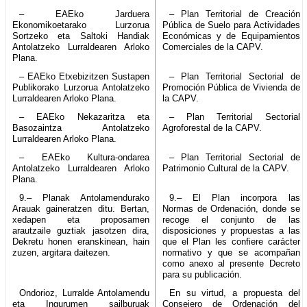
– EAEko Jarduera
– Plan Territorial de Creación
Ekonomikoetarako Lurzorua
Pública de Suelo para Actividades
Sortzeko eta Saltoki Handiak
Económicas y de Equipamientos
Antolatzeko Lurraldearen Arloko
Comerciales de la CAPV.
Plana.
– EAEko Etxebizitzen Sustapen
– Plan Territorial Sectorial de
Publikorako Lurzorua Antolatzeko
Promoción Pública de Vivienda de
Lurraldearen Arloko Plana.
la CAPV.
– EAEko Nekazaritza eta
– Plan Territorial Sectorial
Basozaintza Antolatzeko
Agroforestal de la CAPV.
Lurraldearen Arloko Plana.
– EAEko Kultura-ondarea
– Plan Territorial Sectorial de
Antolatzeko Lurraldearen Arloko
Patrimonio Cultural de la CAPV.
Plana.
9.– Planak Antolamendurako
9.– El Plan incorpora las
Arauak gaineratzen ditu. Bertan,
Normas de Ordenación, donde se
xedapen eta proposamen
recoge el conjunto de las
arautzaile guztiak jasotzen dira,
disposiciones y propuestas a las
Dekretu honen eranskinean, hain
que el Plan les confiere carácter
zuzen, argitara daitezen.
normativo y que se acompañan
como anexo al presente Decreto
para su publicación.
Ondorioz, Lurralde Antolamendu
En su virtud, a propuesta del
eta Ingurumen sailburuak
Consejero de Ordenación del