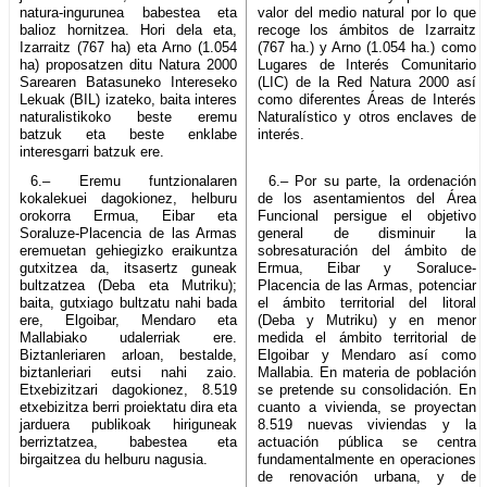
natura-ingurunea babestea eta
valor del medio natural por lo que
balioz hornitzea. Hori dela eta,
recoge los ámbitos de Izarraitz
Izarraitz (767 ha) eta Arno (1.054
(767 ha.) y Arno (1.054 ha.) como
ha) proposatzen ditu Natura 2000
Lugares de Interés Comunitario
Sarearen Batasuneko Intereseko
(LIC) de la Red Natura 2000 así
Lekuak (BIL) izateko, baita interes
como diferentes Áreas de Interés
naturalistikoko beste eremu
Naturalístico y otros enclaves de
batzuk eta beste enklabe
interés.
interesgarri batzuk ere.
6.– Eremu funtzionalaren
6.– Por su parte, la ordenación
kokalekuei dagokionez, helburu
de los asentamientos del Área
orokorra Ermua, Eibar eta
Funcional persigue el objetivo
Soraluze-Placencia de las Armas
general de disminuir la
eremuetan gehiegizko eraikuntza
sobresaturación del ámbito de
gutxitzea da, itsasertz guneak
Ermua, Eibar y Soraluce-
bultzatzea (Deba eta Mutriku);
Placencia de las Armas, potenciar
baita, gutxiago bultzatu nahi bada
el ámbito territorial del litoral
ere, Elgoibar, Mendaro eta
(Deba y Mutriku) y en menor
Mallabiako udalerriak ere.
medida el ámbito territorial de
Biztanleriaren arloan, bestalde,
Elgoibar y Mendaro así como
biztanleriari eutsi nahi zaio.
Mallabia. En materia de población
Etxebizitzari dagokionez, 8.519
se pretende su consolidación. En
etxebizitza berri proiektatu dira eta
cuanto a vivienda, se proyectan
jarduera publikoak hiriguneak
8.519 nuevas viviendas y la
berriztatzea, babestea eta
actuación pública se centra
birgaitzea du helburu nagusia.
fundamentalmente en operaciones
de renovación urbana, y de