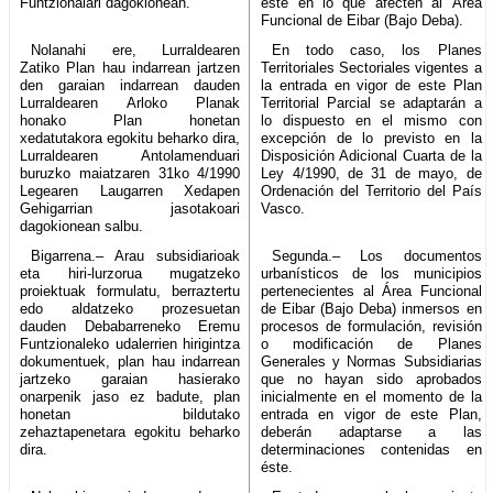
Funtzionalari dagokionean.
éste en lo que afecten al Área
Funcional de Eibar (Bajo Deba).
Nolanahi ere, Lurraldearen
En todo caso, los Planes
Zatiko Plan hau indarrean jartzen
Territoriales Sectoriales vigentes a
den garaian indarrean dauden
la entrada en vigor de este Plan
Lurraldearen Arloko Planak
Territorial Parcial se adaptarán a
honako Plan honetan
lo dispuesto en el mismo con
xedatutakora egokitu beharko dira,
excepción de lo previsto en la
Lurraldearen Antolamenduari
Disposición Adicional Cuarta de la
buruzko maiatzaren 31ko 4/1990
Ley 4/1990, de 31 de mayo, de
Legearen Laugarren Xedapen
Ordenación del Territorio del País
Gehigarrian jasotakoari
Vasco.
dagokionean salbu.
Bigarrena.– Arau subsidiarioak
Segunda.– Los documentos
eta hiri-lurzorua mugatzeko
urbanísticos de los municipios
proiektuak formulatu, berraztertu
pertenecientes al Área Funcional
edo aldatzeko prozesuetan
de Eibar (Bajo Deba) inmersos en
dauden Debabarreneko Eremu
procesos de formulación, revisión
Funtzionaleko udalerrien hirigintza
o modificación de Planes
dokumentuek, plan hau indarrean
Generales y Normas Subsidiarias
jartzeko garaian hasierako
que no hayan sido aprobados
onarpenik jaso ez badute, plan
inicialmente en el momento de la
honetan bildutako
entrada en vigor de este Plan,
zehaztapenetara egokitu beharko
deberán adaptarse a las
dira.
determinaciones contenidas en
éste.