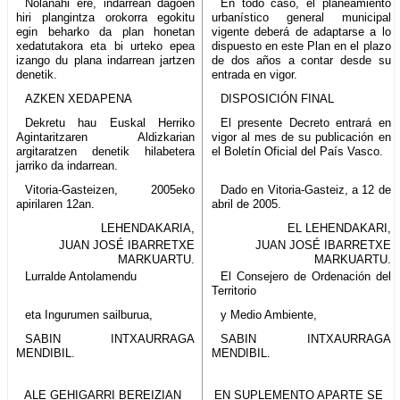
Nolanahi ere, indarrean dagoen
En todo caso, el planeamiento
hiri plangintza orokorra egokitu
urbanístico general municipal
egin beharko da plan honetan
vigente deberá de adaptarse a lo
xedatutakora eta bi urteko epea
dispuesto en este Plan en el plazo
izango du plana indarrean jartzen
de dos años a contar desde su
denetik.
entrada en vigor.
AZKEN XEDAPENA
DISPOSICIÓN FINAL
Dekretu hau Euskal Herriko
El presente Decreto entrará en
Agintaritzaren Aldizkarian
vigor al mes de su publicación en
argitaratzen denetik hilabetera
el Boletín Oficial del País Vasco.
jarriko da indarrean.
Vitoria-Gasteizen, 2005eko
Dado en Vitoria-Gasteiz, a 12 de
apirilaren 12an.
abril de 2005.
LEHENDAKARIA,
EL LEHENDAKARI,
JUAN JOSÉ IBARRETXE
JUAN JOSÉ IBARRETXE
MARKUARTU.
MARKUARTU.
Lurralde Antolamendu
El Consejero de Ordenación del
Territorio
eta Ingurumen sailburua,
y Medio Ambiente,
SABIN INTXAURRAGA
SABIN INTXAURRAGA
MENDIBIL.
MENDIBIL.
ALE GEHIGARRI BEREIZIAN
EN SUPLEMENTO APARTE SE