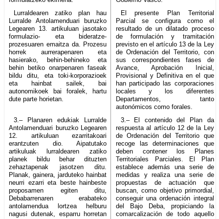
Lurraldearen zatiko plan hau
El presente Plan Territorial
Lurralde Antolamenduari buruzko
Parcial se configura como el
Legearen 13. artikuluan jasotako
resultado de un dilatado proceso
formulazio- eta bideratze-
de formulación y tramitación
prozesuaren emaitza da. Prozesu
previsto en el artículo 13 de la Ley
horrek aurrerapenaren eta
de Ordenación del Territorio, con
hasierako, behin-behineko eta
sus correspondientes fases de
behin betiko onarpenaren faseak
Avance, Aprobación Inicial,
bildu ditu, eta toki-korporazioek
Provisional y Definitiva en el que
eta hainbat sailek, bai
han participado las corporaciones
autonomikoek bai foralek, hartu
locales y los diferentes
dute parte horietan.
Departamentos, tanto
autonómicos como forales.
3.– Planaren edukiak Lurralde
3.– El contenido del Plan da
Antolamenduari buruzko Legearen
respuesta al artículo 12 de la Ley
12. artikuluan ezarritakoari
de Ordenación del Territorio que
erantzuten dio. Aipatutako
recoge las determinaciones que
artikuluak lurraldearen zatiko
deben contener los Planes
planek bildu behar dituzten
Territoriales Parciales. El Plan
zehaztapenak jasotzen ditu.
establece además una serie de
Planak, gainera, jarduteko hainbat
medidas y realiza una serie de
neurri ezarri eta beste hainbeste
propuestas de actuación que
proposamen egiten ditu,
buscan, como objetivo primordial,
Debabarrenaren erabateko
conseguir una ordenación integral
antolamendua lortzea helburu
del Bajo Deba, propiciando la
nagusi dutenak, esparru horretan
comarcalización de todo aquello