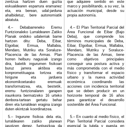
zentzua hartzen duen guztia
que adquiere sentido en este
eskualdearen esparrura eramanez
marco y posibilitando, a su vez, la
eta, era berean, udal-jarduna
actuación municipal, desde su
ahalbidetuz, bere autonomiatik
propia autonomía.
abiatuta.
4.– Debabarreneko Eremu
4.– El Plan Territorial Parcial del
Funtzionaleko Lurraldearen Zatiko
Área Funcional de Eibar (Bajo
Planak ondoko udalerriak barne
Deba), que comprende los
hartzen ditu: Deba, Eibar,
términos municipales de Deba,
Elgoibar, Ermua, Mallabia,
Eibar, Elgoibar, Ermua, Mallabia,
Mendaro, Mutriku eta Soraluze-
Mendaro, Mutriku y Soraluce-
Placencia de las Armas. Plan
Placencia de las Armas, tiene
horren helburu nagusiak izango
como objetivos principales
dira, batetik ingurumen fisikoari
conseguir una postura activa y
buruz jarrera aktiboa eta
más comprometida con el medio
konprometituagoa lortzea eta
físico y transformar el espacio
hirigune eta jarduera
urbano y la nueva actividad
ekonomikoetarako eremuak
económica coordinando las
transformatzea, eta, bestetik,
acciones con incidencia territorial
eremu funtzionalaren garapen
que se deben producir en un
iraunkorra bermatzeko 16 urteko
horizonte temporal de 16 años
denbora-tartean gertatu behar
para garantizar el desarrollo
diren eta lurraldean eragina izango
sostenible del Área Funcional.
duten ekintzak koordinatzea.
5.– Ingurune fisikoa dela eta,
5.– En cuanto al medio físico, el
lurraldearen zatiko planean
Plan Territorial Parcial considera
jasotzen denez, funtsezkoa da
esencial la tutela y puesta en