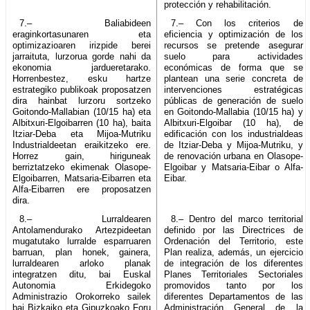
protección y rehabilitación.
7.– Baliabideen
7.– Con los criterios de
eraginkortasunaren eta
eficiencia y optimización de los
optimizazioaren irizpide berei
recursos se pretende asegurar
jarraituta, lurzorua gorde nahi da
suelo para actividades
ekonomia jardueretarako.
económicas de forma que se
Horrenbestez, esku hartze
plantean una serie concreta de
estrategiko publikoak proposatzen
intervenciones estratégicas
dira hainbat lurzoru sortzeko
públicas de generación de suelo
Goitondo-Mallabian (10/15 ha) eta
en Goitondo-Mallabia (10/15 ha) y
Albitxuri-Elgoibarren (10 ha), baita
Albitxuri-Elgoibar (10 ha), de
Itziar-Deba eta Mijoa-Mutriku
edificación con los industrialdeas
Industrialdeetan eraikitzeko ere.
de Itziar-Deba y Mijoa-Mutriku, y
Horrez gain, hiriguneak
de renovación urbana en Olasope-
berriztatzeko ekimenak Olasope-
Elgoibar y Matsaria-Eibar o Alfa-
Elgoibarren, Matsaria-Eibarren eta
Eibar.
Alfa-Eibarren ere proposatzen
dira.
8.– Lurraldearen
8.– Dentro del marco territorial
Antolamendurako Artezpideetan
definido por las Directrices de
mugatutako lurralde esparruaren
Ordenación del Territorio, este
barruan, plan honek, gainera,
Plan realiza, además, un ejercicio
lurraldearen arloko planak
de integración de los diferentes
integratzen ditu, bai Euskal
Planes Territoriales Sectoriales
Autonomia Erkidegoko
promovidos tanto por los
Administrazio Orokorreko sailek
diferentes Departamentos de las
bai Bizkaiko eta Gipuzkoako Foru
Administración General de la