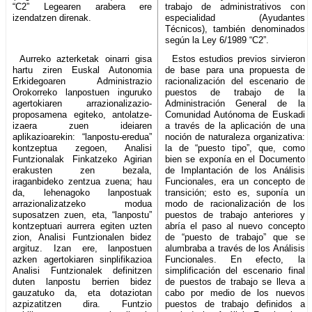
“C2” Legearen arabera ere
trabajo de administrativos con
izendatzen direnak.
especialidad (Ayudantes
Técnicos), también denominados
según la Ley 6/1989 “C2”.
Aurreko azterketak oinarri gisa
Estos estudios previos sirvieron
hartu ziren Euskal Autonomia
de base para una propuesta de
Erkidegoaren Administrazio
racionalización del escenario de
Orokorreko lanpostuen inguruko
puestos de trabajo de la
agertokiaren arrazionalizazio-
Administración General de la
proposamena egiteko, antolatze-
Comunidad Autónoma de Euskadi
izaera zuen ideiaren
a través de la aplicación de una
aplikazioarekin: “lanpostu-eredua”
noción de naturaleza organizativa:
kontzeptua zegoen, Analisi
la de “puesto tipo”, que, como
Funtzionalak Finkatzeko Agirian
bien se exponía en el Documento
erakusten zen bezala,
de Implantación de los Análisis
iraganbideko zentzua zuena; hau
Funcionales, era un concepto de
da, lehenagoko lanpostuak
transición; esto es, suponía un
arrazionalizatzeko modua
modo de racionalización de los
suposatzen zuen, eta, “lanpostu”
puestos de trabajo anteriores y
kontzeptuari aurrera egiten uzten
abría el paso al nuevo concepto
zion, Analisi Funtzionalen bidez
de “puesto de trabajo” que se
argituz. Izan ere, lanpostuen
alumbraba a través de los Análisis
azken agertokiaren sinplifikazioa
Funcionales. En efecto, la
Analisi Funtzionalek definitzen
simplificación del escenario final
duten lanpostu berrien bidez
de puestos de trabajo se lleva a
gauzatuko da, eta dotaziotan
cabo por medio de los nuevos
azpizatitzen dira. Funtzio
puestos de trabajo definidos a