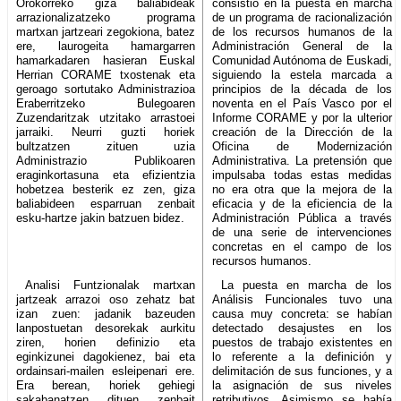
Orokorreko giza baliabideak
consistió en la puesta en marcha
arrazionalizatzeko programa
de un programa de racionalización
martxan jartzeari zegokiona, batez
de los recursos humanos de la
ere, laurogeita hamargarren
Administración General de la
hamarkadaren hasieran Euskal
Comunidad Autónoma de Euskadi,
Herrian CORAME txostenak eta
siguiendo la estela marcada a
geroago sortutako Administrazioa
principios de la década de los
Eraberritzeko Bulegoaren
noventa en el País Vasco por el
Zuzendaritzak utzitako arrastoei
Informe CORAME y por la ulterior
jarraiki. Neurri guzti horiek
creación de la Dirección de la
bultzatzen zituen uzia
Oficina de Modernización
Administrazio Publikoaren
Administrativa. La pretensión que
eraginkortasuna eta efizientzia
impulsaba todas estas medidas
hobetzea besterik ez zen, giza
no era otra que la mejora de la
baliabideen esparruan zenbait
eficacia y de la eficiencia de la
esku-hartze jakin batzuen bidez.
Administración Pública a través
de una serie de intervenciones
concretas en el campo de los
recursos humanos.
Analisi Funtzionalak martxan
La puesta en marcha de los
jartzeak arrazoi oso zehatz bat
Análisis Funcionales tuvo una
izan zuen: jadanik bazeuden
causa muy concreta: se habían
lanpostuetan desorekak aurkitu
detectado desajustes en los
ziren, horien definizio eta
puestos de trabajo existentes en
eginkizunei dagokienez, bai eta
lo referente a la definición y
ordainsari-mailen esleipenari ere.
delimitación de sus funciones, y a
Era berean, horiek gehiegi
la asignación de sus niveles
sakabanatzen dituen zenbait
retributivos. Asimismo se había