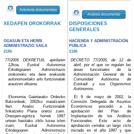
Azterketa dokumentala
Análisis documental
XEDAPEN OROKORRAK
DISPOSICIONES
GENERALES
OGASUN ETA HERRI
HACIENDA Y ADMINISTRACIÓN
ADMINISTRAZIO SAILA
PÚBLICA
2186
2186
77/2005 DEKRETUA, apirilaren
DECRETO 77/2005, de 12 de
12koa, Euskal Autonomia
abril, por el que se regulan las
Erkidegoaren Administrazio
áreas funcionales de la
orokorreko eta bere erakunde
Administración General de la
autonomoetako arlo funtzionalak
Comunidad Autónoma de
arautzen dituena.
Euskadi y sus Organismos
Autónomos.
Ekonomia Gaietarako Ordezko
El 9 de mayo de 2002, la
Batzordeak, 2002ko maiatzaren
Comisión Delegada de Asuntos
9an, Analisi Funtzionalak
Económicos procedió a la
finkatzeko Plana onetsi zuen.
aprobación del Plan de
Onespen-egintza horrek 1997
Implantación de los Análisis
urtean hasitako ziklo luzea ixten
Funcionales. Este acto de
zuen, Euskal Autonomia
aprobación cerraba un largo ciclo
Erkidegoaren Administrazio
iniciado en el año 1997 y que