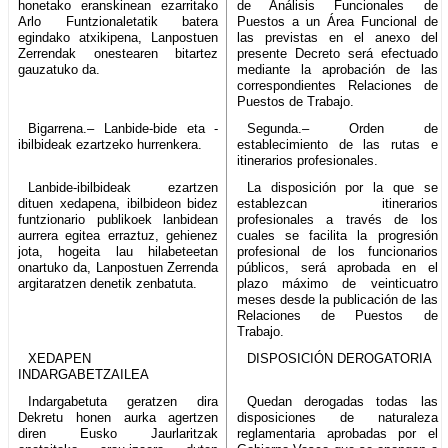
honetako eranskinean ezarritako
de Análisis Funcionales de
Arlo Funtzionaletatik batera
Puestos a un Área Funcional de
egindako atxikipena, Lanpostuen
las previstas en el anexo del
Zerrendak onestearen bitartez
presente Decreto será efectuado
gauzatuko da.
mediante la aprobación de las
correspondientes Relaciones de
Puestos de Trabajo.
Bigarrena.– Lanbide-bide eta -
Segunda.– Orden de
ibilbideak ezartzeko hurrenkera.
establecimiento de las rutas e
itinerarios profesionales.
Lanbide-ibilbideak ezartzen
La disposición por la que se
dituen xedapena, ibilbideon bidez
establezcan itinerarios
funtzionario publikoek lanbidean
profesionales a través de los
aurrera egitea erraztuz, gehienez
cuales se facilita la progresión
jota, hogeita lau hilabeteetan
profesional de los funcionarios
onartuko da, Lanpostuen Zerrenda
públicos, será aprobada en el
argitaratzen denetik zenbatuta.
plazo máximo de veinticuatro
meses desde la publicación de las
Relaciones de Puestos de
Trabajo.
XEDAPEN
DISPOSICIÓN DEROGATORIA
INDARGABETZAILEA
Indargabetuta geratzen dira
Quedan derogadas todas las
Dekretu honen aurka agertzen
disposiciones de naturaleza
diren Eusko Jaurlaritzak
reglamentaria aprobadas por el