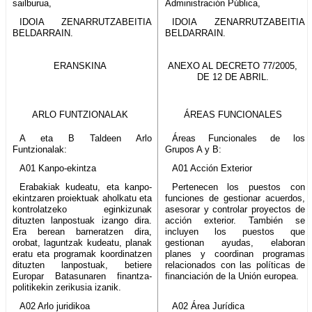
sailburua,
Administración Pública,
IDOIA ZENARRUTZABEITIA
IDOIA ZENARRUTZABEITIA
BELDARRAIN.
BELDARRAIN.
ERANSKINA
ANEXO AL DECRETO 77/2005,
DE 12 DE ABRIL.
ARLO FUNTZIONALAK
ÁREAS FUNCIONALES
A eta B Taldeen Arlo
Áreas Funcionales de los
Funtzionalak:
Grupos A y B:
A01 Kanpo-ekintza
A01 Acción Exterior
Erabakiak kudeatu, eta kanpo-
Pertenecen los puestos con
ekintzaren proiektuak aholkatu eta
funciones de gestionar acuerdos,
kontrolatzeko eginkizunak
asesorar y controlar proyectos de
dituzten lanpostuak izango dira.
acción exterior. También se
Era berean barneratzen dira,
incluyen los puestos que
orobat, laguntzak kudeatu, planak
gestionan ayudas, elaboran
eratu eta programak koordinatzen
planes y coordinan programas
dituzten lanpostuak, betiere
relacionados con las políticas de
Europar Batasunaren finantza-
financiación de la Unión europea.
politikekin zerikusia izanik.
A02 Arlo juridikoa
A02 Área Jurídica