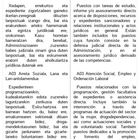
Xedapen, errekurtso eta
Puestos con tareas de estudio,
espediente zigortzaileen gaineko
informe y/o asesoramiento directo
ikerlan-zereginak dituzten
acerca de disposiciones, recursos
lanpostuak izango dira, bai eta
y expedientes sancionadores y
erakundeen arteko harremanak
relaciones institucionales y actos
eta egintza juridikoak ere,
jurídicos en general. Están
orokorrean. Kasu horretan
también incluidos los puestos
barneratzen dira, berebat,
cuya función consiste en la
Administrazioaren zuzeneko
defensa judicial directa de la
babes judiziala oinarri gisa duten
Administración, y en el
lanpostuak, bai eta eskumenek
asesoramiento jurídico derivado
eratorri duten aholkularitza
de las competencias.
juridikoa dutenak ere.
A03 Arreta Soziala, Lana eta
A03 Atención Social, Empleo y
Lan-antolamendua
Ordenación Laboral
Espedienteen
Puestos relacionados con la
programazioarekin,
programación, gestión facultativa
kudeaketarekin edota zuzeneko
de expedientes o asistencia
laguntzarekin zerikusia duten
directa. Incluye también la
lanpostuak. Esku-hartzea ere
intervención a través de
barnean hartzen du, batez ere,
programas de actuación del sector
emakumearen sektoreak dituen
de la mujer, drogodependencias,
programen bidez, droga-
así como actuaciones sociales y
mendekotasunen bidez, bai eta
de voluntariado social. También
gizarte jardunaren eta gizarte-
puestos dedicados a la promoción
laneko boluntarioen bidez ere.
y fomento del empleo,