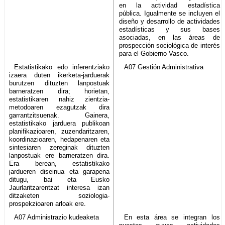
en la actividad estadística
pública. Igualmente se incluyen el
diseño y desarrollo de actividades
estadísticas y sus bases
asociadas, en las áreas de
prospección sociológica de interés
para el Gobierno Vasco.
Estatistikako edo inferentziako
A07 Gestión Administrativa
izaera duten ikerketa-jarduerak
burutzen dituzten lanpostuak
barneratzen dira; horietan,
estatistikaren nahiz zientzia-
metodoaren ezagutzak dira
garrantzitsuenak. Gainera,
estatistikako jarduera publikoan
planifikazioaren, zuzendaritzaren,
koordinazioaren, hedapenaren eta
sintesiaren zereginak dituzten
lanpostuak ere barneratzen dira.
Era berean, estatistikako
jardueren diseinua eta garapena
ditugu, bai eta Eusko
Jaurlaritzarentzat interesa izan
ditzaketen soziologia-
prospekzioaren arloak ere.
A07 Administrazio kudeaketa
En esta área se integran los