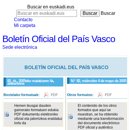
Buscar en euskadi.eus
Buscar
Contacto
Mi carpeta
Boletín Oficial del País Vasco
Sede electrónica
82. zk., 2005eko maiatzaren 4a,
N.º
82
, miércoles 4 de mayo de 2005
asteazkena
Bestelako formatuak:
PDF
Otros formatos:
PDF
Hemen ikusgai dauden
El contenido de los otros
gainerako formatuen edukia
formatos que aquí se
PDF dokumentu elektroniko
muestran, se ha obtenido
ofizial eta jatorrizkoa eraldatuz
mediante una transformación
lortu da
del documento electrónico
PDF oficial y auténtico