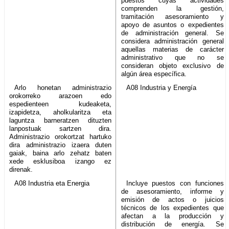
puestos cuyas actividades
comprenden la gestión,
tramitación asesoramiento y
apoyo de asuntos o expedientes
de administración general. Se
considera administración general
aquellas materias de carácter
administrativo que no se
consideran objeto exclusivo de
algún área específica.
Arlo honetan administrazio
A08 Industria y Energía
orokorreko arazoen edo
espedienteen kudeaketa,
izapidetza, aholkularitza eta
laguntza barneratzen dituzten
lanpostuak sartzen dira.
Administrazio orokortzat hartuko
dira administrazio izaera duten
gaiak, baina arlo zehatz baten
xede esklusiboa izango ez
direnak.
A08 Industria eta Energia
Incluye puestos con funciones
de asesoramiento, informe y
emisión de actos o juicios
técnicos de los expedientes que
afectan a la producción y
distribución de energía. Se