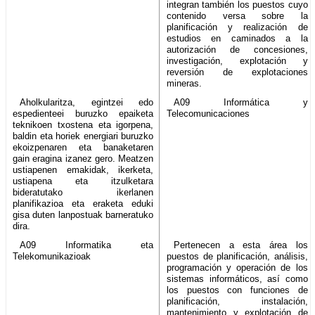
integran también los puestos cuyo
contenido versa sobre la
planificación y realización de
estudios en caminados a la
autorización de concesiones,
investigación, explotación y
reversión de explotaciones
mineras.
Aholkularitza, egintzei edo
A09 Informática y
espedienteei buruzko epaiketa
Telecomunicaciones
teknikoen txostena eta igorpena,
baldin eta horiek energiari buruzko
ekoizpenaren eta banaketaren
gain eragina izanez gero. Meatzen
ustiapenen emakidak, ikerketa,
ustiapena eta itzulketara
bideratutako ikerlanen
planifikazioa eta eraketa eduki
gisa duten lanpostuak barneratuko
dira.
A09 Informatika eta
Pertenecen a esta área los
Telekomunikazioak
puestos de planificación, análisis,
programación y operación de los
sistemas informáticos, así como
los puestos con funciones de
planificación, instalación,
mantenimiento y explotación de