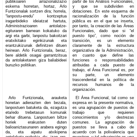
publikoaren arrazionalizazio
partir de los Análisis Funcionales,
eskema horretan, hortaz, Arlo
y que se subdividen en
Funtzionalak sortzen dira; horrela,
dotaciones. En este esquema de
“lanpostu-eredu” kontzeptua
racionalización de la función
iraganbideko ideiatzat hartuta,
pública es en el que se inserta,
Administrazioaren antolatze-
por tanto, la creación de las Áreas
egituraren barnean kokatuko da
Funcionales, dado que si “el
argi eta garbi, lanpostu bakoitzari
puesto tipo”, como noción de
eratxikitako eginkizunak eta
transición, es un elemento
erantzukizunak definitzen dituen
claramente de la estructura
heinean. Arlo Funtzionala, beraz,
organizativa de la Administración,
bere aldetik osagai garrantzitsua
en cuanto que define las
da antolaketaren giza baliabideei
funciones o responsabilidades
buruzko politikan.
atribuidas a cada puesto de
trabajo, el Área Funcional es, por
su parte, un elemento
trascendental en la política de
recursos humanos de la
organización.
Arlo Funtzionala, arauketa
El Área Funcional, tal como se
honetan adierazten den bezala,
expresa en la presente normativa,
lanpostuen batuketa da, ezagutza
es una agrupación de puestos de
eta/edo trebetasun komunak
trabajo que requieren
behar dituena. Lanpostuen biltze
conocimientos y/o destrezas
horiek erakusten duten
comunes. La agrupación de
balioaniztasunaren arabera egingo
puestos se lleva a cabo de
da, eta aipatu atxikipena
acuerdo con la polivalencia que
antolaketa-erabakia da; izan ere,
muestran, y tal adscripción es una