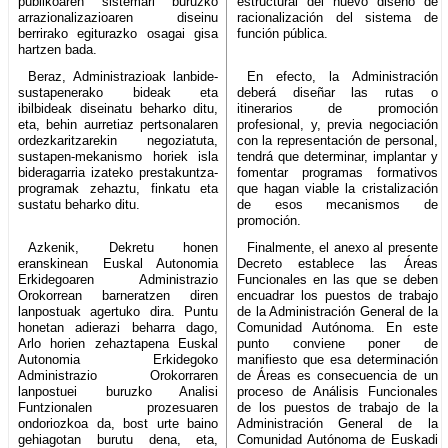
publikoaren sistemari buruzko
estructural del nuevo diseño de
arrazionalizazioaren diseinu
racionalización del sistema de
berrirako egiturazko osagai gisa
función pública.
hartzen bada.
Beraz, Administrazioak lanbide-
En efecto, la Administración
sustapenerako bideak eta
deberá diseñar las rutas o
ibilbideak diseinatu beharko ditu,
itinerarios de promoción
eta, behin aurretiaz pertsonalaren
profesional, y, previa negociación
ordezkaritzarekin negoziatuta,
con la representación de personal,
sustapen-mekanismo horiek isla
tendrá que determinar, implantar y
bideragarria izateko prestakuntza-
fomentar programas formativos
programak zehaztu, finkatu eta
que hagan viable la cristalización
sustatu beharko ditu.
de esos mecanismos de
promoción.
Azkenik, Dekretu honen
Finalmente, el anexo al presente
eranskinean Euskal Autonomia
Decreto establece las Áreas
Erkidegoaren Administrazio
Funcionales en las que se deben
Orokorrean barneratzen diren
encuadrar los puestos de trabajo
lanpostuak agertuko dira. Puntu
de la Administración General de la
honetan adierazi beharra dago,
Comunidad Autónoma. En este
Arlo horien zehaztapena Euskal
punto conviene poner de
Autonomia Erkidegoko
manifiesto que esa determinación
Administrazio Orokorraren
de Áreas es consecuencia de un
lanpostuei buruzko Analisi
proceso de Análisis Funcionales
Funtzionalen prozesuaren
de los puestos de trabajo de la
ondoriozkoa da, bost urte baino
Administración General de la
gehiagotan burutu dena, eta,
Comunidad Autónoma de Euskadi