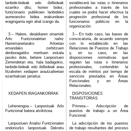
lanbide-bideak edo -ibilbideak
establecerá las rutas o itinerarios
ezarriko ditu; horien bidez,
profesionales a través de los
funtzionario publikoen lanbideko
cuales se podrá hacer efectiva la
aurreranzko bidea erakundean
progresión profesional de los
eragingarria egin ahal izango da.
funcionarios públicos en la
organización.
3.– Halere, deialdiaren oinarriek
3.– En todo caso, las bases de
Arlo Funtzionaletan nahiz
convocatoria, de acuerdo siempre
Harremanetarako Arloetan
con lo establecido en las
emandako zerbitzuen
Relaciones de Puestos de Trabajo
denboragatiko merituen eskala
y, en su caso, en las
jasoko dute, betiere Lanpostuen
disposiciones normativas que
Zerrendetan eta, hala badagokio,
regulen las rutas o itinerarios
lanbide-bideak edo ibilbideak arau
profesionales, contendrán la
litzaketen xedapen arautzaileetan
escala de méritos por tiempo de
ezarritakoari jarraituz.
servicios prestados en Áreas
Funcionales y en Áreas
Relacionales.
XEDAPEN IRAGANKORRAK
DISPOSICIONES
TRANSITORIAS
Lehenengoa.– Lanpostuak Arlo
Primera.– Adscripción de
Funtzional batera atxikitzea.
puestos de trabajo a un Área
Funcional.
Lanpostuen Analisi Funtzionalen
La adscripción de los puestos
ondoriozko lanpostuak Dekretu
de trabajo resultantes del proceso