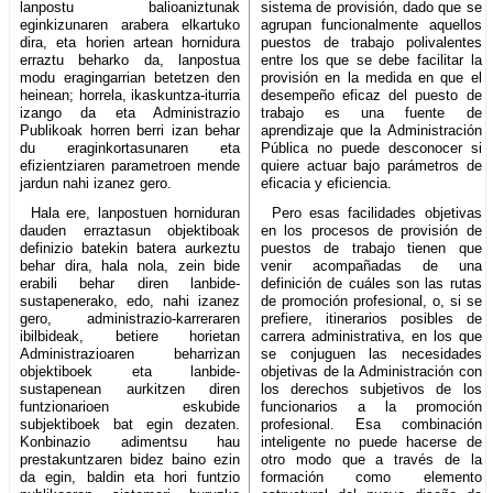
lanpostu balioaniztunak
sistema de provisión, dado que se
eginkizunaren arabera elkartuko
agrupan funcionalmente aquellos
dira, eta horien artean hornidura
puestos de trabajo polivalentes
erraztu beharko da, lanpostua
entre los que se debe facilitar la
modu eragingarrian betetzen den
provisión en la medida en que el
heinean; horrela, ikaskuntza-iturria
desempeño eficaz del puesto de
izango da eta Administrazio
trabajo es una fuente de
Publikoak horren berri izan behar
aprendizaje que la Administración
du eraginkortasunaren eta
Pública no puede desconocer si
efizientziaren parametroen mende
quiere actuar bajo parámetros de
jardun nahi izanez gero.
eficacia y eficiencia.
Hala ere, lanpostuen horniduran
Pero esas facilidades objetivas
dauden erraztasun objektiboak
en los procesos de provisión de
definizio batekin batera aurkeztu
puestos de trabajo tienen que
behar dira, hala nola, zein bide
venir acompañadas de una
erabili behar diren lanbide-
definición de cuáles son las rutas
sustapenerako, edo, nahi izanez
de promoción profesional, o, si se
gero, administrazio-karreraren
prefiere, itinerarios posibles de
ibilbideak, betiere horietan
carrera administrativa, en los que
Administrazioaren beharrizan
se conjuguen las necesidades
objektiboek eta lanbide-
objetivas de la Administración con
sustapenean aurkitzen diren
los derechos subjetivos de los
funtzionarioen eskubide
funcionarios a la promoción
subjektiboek bat egin dezaten.
profesional. Esa combinación
Konbinazio adimentsu hau
inteligente no puede hacerse de
prestakuntzaren bidez baino ezin
otro modo que a través de la
da egin, baldin eta hori funtzio
formación como elemento