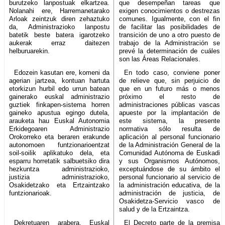
burutzeko lanpostuak elkartzea.
que desempeñan tareas que
Nolanahi ere, Harremanetarako
exigen conocimientos o destrezas
Arloak zeintzuk diren zehaztuko
comunes. Igualmente, con el fin
da, Administrazioko lanpostu
de facilitar las posibilidades de
batetik beste batera igarotzeko
transición de uno a otro puesto de
aukerak erraz daitezen
trabajo de la Administración se
helburuarekin.
prevé la determinación de cuáles
son las Áreas Relacionales.
Edozein kasutan ere, komeni da
En todo caso, conviene poner
agerian jartzea, kontuan hartuta
de relieve que, sin perjuicio de
etorkizun hurbil edo urrun batean
que en un futuro más o menos
gainerako euskal administrazio
próximo el resto de
guztiek finkapen-sistema horren
administraciones públicas vascas
gaineko apustua egingo dutela,
apueste por la implantación de
arauketa hau Euskal Autonomia
este sistema, la presente
Erkidegoaren Administrazio
normativa sólo resulta de
Orokorreko eta beraren erakunde
aplicación al personal funcionario
autonomoen funtzionarioentzat
de la Administración General de la
soil-soilik aplikatuko dela, eta
Comunidad Autónoma de Euskadi
esparru horretatik salbuetsiko dira
y sus Organismos Autónomos,
hezkuntza administrazioko,
exceptuándose de su ámbito el
justizia administrazioko,
personal funcionario al servicio de
Osakidetzako eta Ertzaintzako
la administración educativa, de la
funtzionarioak.
administración de justicia, de
Osakidetza-Servicio vasco de
salud y de la Ertzaintza.
Dekretuaren arabera, Euskal
El Decreto parte de la premisa