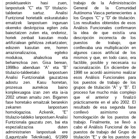
proiektuarekin hasi zuen,
trabajo de la Administración
lanpostuok “C” eta “D” titulazio-
General de la Comunidad
taldeetan sartuz. Analisi
Autónoma Vasca pertenecientes a
Funtzional horietatik eskuratutako
los Grupos “C” y “D” de titulación.
emaitzek lanpostuen inguruan
Los resultados obtenidos de esos
okerreko deskripzioa egiten zela
Análisis Funcionales confirmaron
baieztatzen zuten eta, ondorioz,
la idea de que existía una
horiek zenbait kasutan modu
descripción incorrecta de los
artifizialean gehitzea zekartzaten;
puestos de trabajo, que
edozein kasutan ere, horren
conllevaba una multiplicación en
arrazionalizazioa, egiteko
algunos casos artificial de los
modukoa, ahalezkoa eta
mismos y que, en todo caso, era
beharrezkoa zen. Gisa berean,
factible, posible y necesaria su
1998ko abenduan “A” eta “B”
racionalización. En diciembre de
titulazio-taldeetako lanpostuen
1998 se acordó asimismo realizar
Analisi Funtzionalak gauzatzea
esos Análisis Funcionales para
adostu zen. Kasu horretan,
los puestos de trabajo de los
prozesua aurrekoa baino
grupos de titulación “A” y “B”. El
konplexuagoa izan zen eta ia-ia
proceso fue mucho más complejo
2002 urtean amaitu zen. Bigarren
que el anterior y finalizó
fase horretako emaitzak berarekin
prácticamente en el año 2002. El
zekarren lanpostuen
resultado de esa segunda fase
homologazioa. Azkenik, “E”
conllevó asimismo una
titulazio-taldeko lanpostuen Analisi
homologación de los puestos de
Funtzionala gauzatu zen, bai eta
trabajo. Finalmente, se llevó a
espezializazioa duten
cabo el Análisis Funcional de los
administrarien lanpostuak ere
puestos de trabajo del Grupo de
(Laguntzaile Teknikoak), 6/1989
titulación “E” y de los puestos de