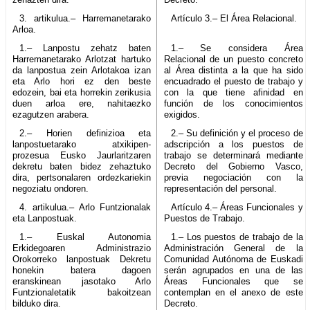
3. artikulua.– Harremanetarako
Artículo 3.– El Área Relacional.
Arloa.
1.– Lanpostu zehatz baten
1.– Se considera Área
Harremanetarako Arlotzat hartuko
Relacional de un puesto concreto
da lanpostua zein Arlotakoa izan
al Área distinta a la que ha sido
eta Arlo hori ez den beste
encuadrado el puesto de trabajo y
edozein, bai eta horrekin zerikusia
con la que tiene afinidad en
duen arloa ere, nahitaezko
función de los conocimientos
ezagutzen arabera.
exigidos.
2.– Horien definizioa eta
2.– Su definición y el proceso de
lanpostuetarako atxikipen-
adscripción a los puestos de
prozesua Eusko Jaurlaritzaren
trabajo se determinará mediante
dekretu baten bidez zehaztuko
Decreto del Gobierno Vasco,
dira, pertsonalaren ordezkariekin
previa negociación con la
negoziatu ondoren.
representación del personal.
4. artikulua.– Arlo Funtzionalak
Artículo 4.– Áreas Funcionales y
eta Lanpostuak.
Puestos de Trabajo.
1.– Euskal Autonomia
1.– Los puestos de trabajo de la
Erkidegoaren Administrazio
Administración General de la
Orokorreko lanpostuak Dekretu
Comunidad Autónoma de Euskadi
honekin batera dagoen
serán agrupados en una de las
eranskinean jasotako Arlo
Áreas Funcionales que se
Funtzionaletatik bakoitzean
contemplan en el anexo de este
bilduko dira.
Decreto.