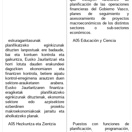
planificación de las operaciones
financieras del Gobierno Vasco,
planes de seguimiento y
asesoramiento de proyectos
macroeconómicos de los distintos
sectores o sub-sectores
económicos.
eskuragarritasunak
A05 Educación y Ciencia
planifikatzeko eginkizunak
dituzten lanpostuak ere badaude,
bai eta kontuen kontrola eta
gaikuntza, Eusko Jaurlaritzari eta
horri lotuta dauden erakundeei
dagozkien ekonomiaren eta
finantzen kontrola, betiere aipatu
kontrol-erregimena arautzen duen
sektore-arauketaren arabera.
Eusko Jaurlaritzaren finantza-
eragiketak planifikatzeko
eginkizunak dituztenak, ekonomia
sektore edo azpisektore
ezberdinen proiektu
makroekonomiakoak jarraitu eta
aholkatzeko planak.
A05 Hezkuntza eta Zientzia
Puestos con funciones de
planificación, programación,