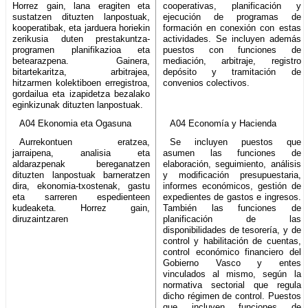
Horrez gain, lana eragiten eta
cooperativas, planificación y
sustatzen dituzten lanpostuak,
ejecución de programas de
kooperatibak, eta jarduera horiekin
formación en conexión con estas
zerikusia duten prestakuntza-
actividades. Se incluyen además
programen planifikazioa eta
puestos con funciones de
betearazpena. Gainera,
mediación, arbitraje, registro
bitartekaritza, arbitrajea,
depósito y tramitación de
hitzarmen kolektiboen erregistroa,
convenios colectivos.
gordailua eta izapidetza bezalako
eginkizunak dituzten lanpostuak.
A04 Ekonomia eta Ogasuna
A04 Economía y Hacienda
Aurrekontuen eratzea,
Se incluyen puestos que
jarraipena, analisia eta
asumen las funciones de
aldarazpenak bereganatzen
elaboración, seguimiento, análisis
dituzten lanpostuak barneratzen
y modificación presupuestaria,
dira, ekonomia-txostenak, gastu
informes económicos, gestión de
eta sarreren espedienteen
expedientes de gastos e ingresos.
kudeaketa. Horrez gain,
También las funciones de
diruzaintzaren
planificación de las
disponibilidades de tesorería, y de
control y habilitación de cuentas,
control económico financiero del
Gobierno Vasco y entes
vinculados al mismo, según la
normativa sectorial que regula
dicho régimen de control. Puestos
que incluyen funciones de