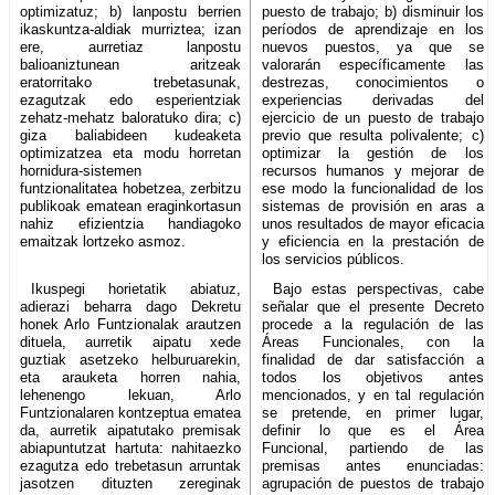
optimizatuz; b) lanpostu berrien
puesto de trabajo; b) disminuir los
ikaskuntza-aldiak murriztea; izan
períodos de aprendizaje en los
ere, aurretiaz lanpostu
nuevos puestos, ya que se
balioaniztunean aritzeak
valorarán específicamente las
eratorritako trebetasunak,
destrezas, conocimientos o
ezagutzak edo esperientziak
experiencias derivadas del
zehatz-mehatz baloratuko dira; c)
ejercicio de un puesto de trabajo
giza baliabideen kudeaketa
previo que resulta polivalente; c)
optimizatzea eta modu horretan
optimizar la gestión de los
hornidura-sistemen
recursos humanos y mejorar de
funtzionalitatea hobetzea, zerbitzu
ese modo la funcionalidad de los
publikoak ematean eraginkortasun
sistemas de provisión en aras a
nahiz efizientzia handiagoko
unos resultados de mayor eficacia
emaitzak lortzeko asmoz.
y eficiencia en la prestación de
los servicios públicos.
Ikuspegi horietatik abiatuz,
Bajo estas perspectivas, cabe
adierazi beharra dago Dekretu
señalar que el presente Decreto
honek Arlo Funtzionalak arautzen
procede a la regulación de las
dituela, aurretik aipatu xede
Áreas Funcionales, con la
guztiak asetzeko helburuarekin,
finalidad de dar satisfacción a
eta arauketa horren nahia,
todos los objetivos antes
lehenengo lekuan, Arlo
mencionados, y en tal regulación
Funtzionalaren kontzeptua ematea
se pretende, en primer lugar,
da, aurretik aipatutako premisak
definir lo que es el Área
abiapuntutzat hartuta: nahitaezko
Funcional, partiendo de las
ezagutza edo trebetasun arruntak
premisas antes enunciadas:
jasotzen dituzten zereginak
agrupación de puestos de trabajo