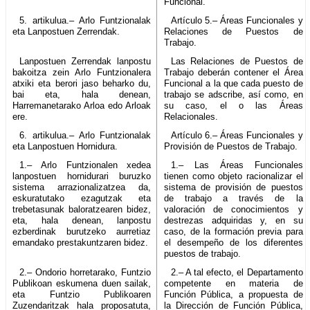
Funcional.
5. artikulua.– Arlo Funtzionalak
Artículo 5.– Áreas Funcionales y
eta Lanpostuen Zerrendak.
Relaciones de Puestos de
Trabajo.
Lanpostuen Zerrendak lanpostu
Las Relaciones de Puestos de
bakoitza zein Arlo Funtzionalera
Trabajo deberán contener el Área
atxiki eta berori jaso beharko du,
Funcional a la que cada puesto de
bai eta, hala denean,
trabajo se adscribe, así como, en
Harremanetarako Arloa edo Arloak
su caso, el o las Áreas
ere.
Relacionales.
6. artikulua.– Arlo Funtzionalak
Artículo 6.– Áreas Funcionales y
eta Lanpostuen Hornidura.
Provisión de Puestos de Trabajo.
1.– Arlo Funtzionalen xedea
1.– Las Áreas Funcionales
lanpostuen hornidurari buruzko
tienen como objeto racionalizar el
sistema arrazionalizatzea da,
sistema de provisión de puestos
eskuratutako ezagutzak eta
de trabajo a través de la
trebetasunak baloratzearen bidez,
valoración de conocimientos y
eta, hala denean, lanpostu
destrezas adquiridas y, en su
ezberdinak burutzeko aurretiaz
caso, de la formación previa para
emandako prestakuntzaren bidez.
el desempeño de los diferentes
puestos de trabajo.
2.– Ondorio horretarako, Funtzio
2.– A tal efecto, el Departamento
Publikoan eskumena duen sailak,
competente en materia de
eta Funtzio Publikoaren
Función Pública, a propuesta de
Zuzendaritzak hala proposatuta,
la Dirección de Función Pública,