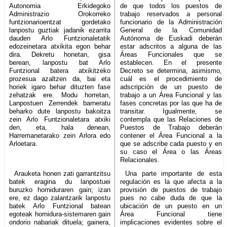
Autonomia Erkidegoko
de que todos los puestos de
Administrazio Orokorreko
trabajo reservados a personal
funtzionarioentzat gordetako
funcionario de la Administración
lanpostu guztiak jadanik ezarrita
General de la Comunidad
dauden Arlo Funtzionaletatik
Autónoma de Euskadi deberán
edozeinetara atxikita egon behar
estar adscritos a alguna de las
dira. Dekretu honetan, gisa
Áreas Funcionales que se
berean, lanpostu bat Arlo
establecen. En el presente
Funtzional batera atxikitzeko
Decreto se determina, asimismo,
prozesua azaltzen da, bai eta
cuál es el procedimiento de
horiek igaro behar dituzten fase
adscripción de un puesto de
zehatzak ere. Modu horretan,
trabajo a un Área Funcional y las
Lanpostuen Zerrendek barneratu
fases concretas por las que ha de
beharko dute lanpostu bakoitza
transitar. Igualmente, se
zein Arlo Funtzionaletara atxiki
contempla que las Relaciones de
den, eta, hala denean,
Puestos de Trabajo deberán
Harremanetarako zein Arlora edo
contener el Área Funcional a la
Arloetara.
que se adscribe cada puesto y en
su caso el Área o las Áreas
Relacionales.
Arauketa honen zati garrantzitsu
Una parte importante de esta
batek eragina du lanpostuei
regulación es la que afecta a la
buruzko horniduraren gain; izan
provisión de puestos de trabajo
ere, ez dago zalantzarik lanpostu
pues no cabe duda de que la
batek Arlo Funtzional batean
ubicación de un puesto en un
egoteak hornidura-sistemaren gain
Área Funcional tiene
ondorio nabariak dituela; gainera,
implicaciones evidentes sobre el