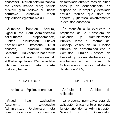
ondorenez, ikerlan tekniko zabala
desarrollado durante más de cinco
eta xehea izango dute; horrek
años y, en consecuencia, se
euskarri gisa balioko du nahiz
dispone de un amplio y detallado
hartutako erabakia modu
estudio técnico que sirve de
objektiboan egiaztatuko du.
soporte y justifica objetivamente
la decisión adoptada.
Aurrekoa kontuan hartuta,
En atención a lo expuesto, a
Ogasun eta Herri Administrazio
propuesta de la Consejera de
sailburuaren proposamenez,
Hacienda y Administración
Funtzio Publikoaren Euskal
Pública, visto el informe del
Kontseiluaren txostena ikusi
Consejo Vasco de la Función
ondoren, Euskadiko Aholku
Pública, de conformidad con la
Batzorde Juridikoarekin bat etorriz
Comisión Jurídica Asesora de
eta Jaurlaritzaren Kontseiluak
Euskadi y previa deliberación y
2005eko apirilaren 12an egindako
aprobación en el Consejo de
bilkuran aztertu eta onartu
Gobierno en su reunión del día 12
ondoren, hauxe
de abril de 2005,
XEDATU DUT:
DISPONGO:
1. artikulua.– Aplikazio-eremua.
Artículo 1.– Ámbito de
aplicación.
Araudi hau Euskadiko
La presente normativa será de
Autonomia Erkidegoko
aplicación únicamente al personal
Administrazio Orokorraren eta
funcionario de la Administración
bere erakunde autonomoen
General de la Comunidad