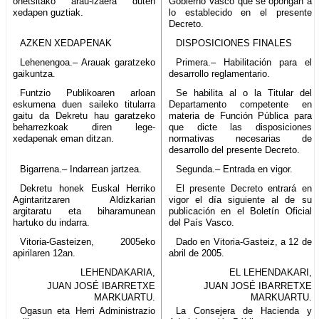
onetsitako arau-izaera duten
Gobierno Vasco que se opongan a
xedapen guztiak.
lo establecido en el presente
Decreto.
AZKEN XEDAPENAK
DISPOSICIONES FINALES
Lehenengoa.– Arauak garatzeko
Primera.– Habilitación para el
gaikuntza.
desarrollo reglamentario.
Funtzio Publikoaren arloan
Se habilita al o la Titular del
eskumena duen saileko titularra
Departamento competente en
gaitu da Dekretu hau garatzeko
materia de Función Pública para
beharrezkoak diren lege-
que dicte las disposiciones
xedapenak eman ditzan.
normativas necesarias de
desarrollo del presente Decreto.
Bigarrena.– Indarrean jartzea.
Segunda.– Entrada en vigor.
Dekretu honek Euskal Herriko
El presente Decreto entrará en
Agintaritzaren Aldizkarian
vigor el día siguiente al de su
argitaratu eta biharamunean
publicación en el Boletín Oficial
hartuko du indarra.
del País Vasco.
Vitoria-Gasteizen, 2005eko
Dado en Vitoria-Gasteiz, a 12 de
apirilaren 12an.
abril de 2005.
LEHENDAKARIA,
EL LEHENDAKARI,
JUAN JOSÉ IBARRETXE
JUAN JOSÉ IBARRETXE
MARKUARTU.
MARKUARTU.
Ogasun eta Herri Administrazio
La Consejera de Hacienda y