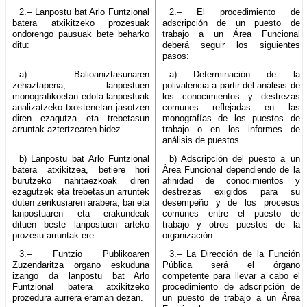
2.– Lanpostu bat Arlo Funtzional
2.– El procedimiento de
batera atxikitzeko prozesuak
adscripción de un puesto de
ondorengo pausuak bete beharko
trabajo a un Área Funcional
ditu:
deberá seguir los siguientes
pasos:
a) Balioaniztasunaren
a) Determinación de la
zehaztapena, lanpostuen
polivalencia a partir del análisis de
monografikoetan edota lanpostuak
los conocimientos y destrezas
analizatzeko txostenetan jasotzen
comunes reflejadas en las
diren ezagutza eta trebetasun
monografías de los puestos de
arruntak aztertzearen bidez.
trabajo o en los informes de
análisis de puestos.
b) Lanpostu bat Arlo Funtzional
b) Adscripción del puesto a un
batera atxikitzea, betiere hori
Área Funcional dependiendo de la
burutzeko nahitaezkoak diren
afinidad de conocimientos y
ezagutzek eta trebetasun arruntek
destrezas exigidos para su
duten zerikusiaren arabera, bai eta
desempeño y de los procesos
lanpostuaren eta erakundeak
comunes entre el puesto de
dituen beste lanpostuen arteko
trabajo y otros puestos de la
prozesu arruntak ere.
organización.
3.– Funtzio Publikoaren
3.– La Dirección de la Función
Zuzendaritza organo eskuduna
Pública será el órgano
izango da lanpostu bat Arlo
competente para llevar a cabo el
Funtzional batera atxikitzeko
procedimiento de adscripción de
prozedura aurrera eraman dezan.
un puesto de trabajo a un Área