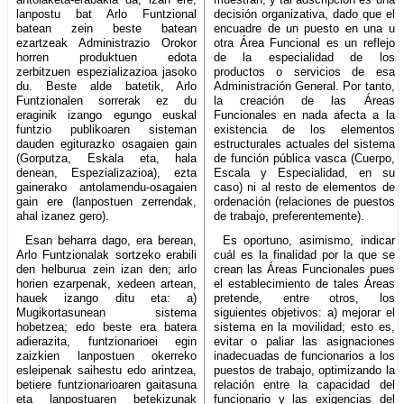
lanpostu bat Arlo Funtzional
decisión organizativa, dado que el
batean zein beste batean
encuadre de un puesto en una u
ezartzeak Administrazio Orokor
otra Área Funcional es un reflejo
horren produktuen edota
de la especialidad de los
zerbitzuen espezializazioa jasoko
productos o servicios de esa
du. Beste alde batetik, Arlo
Administración General. Por tanto,
Funtzionalen sorrerak ez du
la creación de las Áreas
eraginik izango egungo euskal
Funcionales en nada afecta a la
funtzio publikoaren sisteman
existencia de los elementos
dauden egiturazko osagaien gain
estructurales actuales del sistema
(Gorputza, Eskala eta, hala
de función pública vasca (Cuerpo,
denean, Espezializazioa), ezta
Escala y Especialidad, en su
gainerako antolamendu-osagaien
caso) ni al resto de elementos de
gain ere (lanpostuen zerrendak,
ordenación (relaciones de puestos
ahal izanez gero).
de trabajo, preferentemente).
Esan beharra dago, era berean,
Es oportuno, asimismo, indicar
Arlo Funtzionalak sortzeko erabili
cuál es la finalidad por la que se
den helburua zein izan den; arlo
crean las Áreas Funcionales pues
horien ezarpenak, xedeen artean,
el establecimiento de tales Áreas
hauek izango ditu eta: a)
pretende, entre otros, los
Mugikortasunean sistema
siguientes objetivos: a) mejorar el
hobetzea; edo beste era batera
sistema en la movilidad; esto es,
adierazita, funtzionarioei egin
evitar o paliar las asignaciones
zaizkien lanpostuen okerreko
inadecuadas de funcionarios a los
esleipenak saihestu edo arintzea,
puestos de trabajo, optimizando la
betiere funtzionarioaren gaitasuna
relación entre la capacidad del
eta lanpostuaren betekizunak
funcionario y las exigencias del