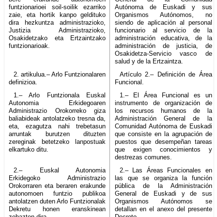
funtzionarioei soil-soilik ezarriko
Autónoma de Euskadi y sus
zaie, eta hortik kanpo geldituko
Organismos Autónomos, no
dira hezkuntza administrazioko,
siendo de aplicación al personal
Justizia Administrazioko,
funcionario al servicio de la
Osakidetzako eta Ertzaintzako
administración educativa, de la
funtzionarioak.
administración de justicia, de
Osakidetza-Servicio vasco de
salud y de la Ertzaintza.
2. artikulua.– Arlo Funtzionalaren
Artículo 2.– Definición de Área
definizioa.
Funcional.
1.– Arlo Funtzionala Euskal
1.– El Área Funcional es un
Autonomia Erkidegoaren
instrumento de organización de
Administrazio Orokorreko giza
los recursos humanos de la
baliabideak antolatzeko tresna da,
Administración General de la
eta, ezagutza nahi trebetasun
Comunidad Autónoma de Euskadi
arruntak burutzen dituzten
que consiste en la agrupación de
zereginak betetzeko lanpostuak
puestos que desempeñan tareas
elkartuko ditu.
que exigen conocimientos y
destrezas comunes.
2.– Euskal Autonomia
2.– Las Áreas Funcionales en
Erkidegoko Administrazio
las que se organiza la función
Orokorraren eta beraren erakunde
pública de la Administración
autonomoen funtzio publikoa
General de Euskadi y de sus
antolatzen duten Arlo Funtzionalak
Organismos Autónomos se
Dekretu honen eranskinean
detallan en el anexo del presente
zehazten dira.
Decreto.