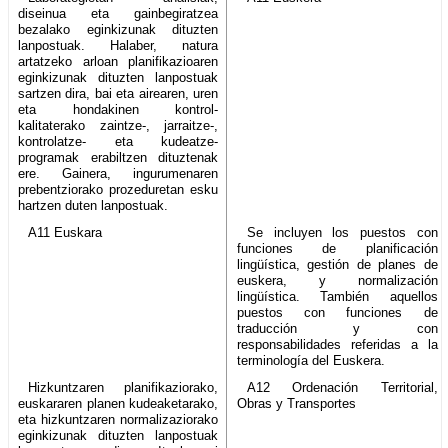
diseinua eta gainbegiratzea
bezalako eginkizunak dituzten
lanpostuak. Halaber, natura
artatzeko arloan planifikazioaren
eginkizunak dituzten lanpostuak
sartzen dira, bai eta airearen, uren
eta hondakinen kontrol-
kalitaterako zaintze-, jarraitze-,
kontrolatze- eta kudeatze-
programak erabiltzen dituztenak
ere. Gainera, ingurumenaren
prebentziorako prozeduretan esku
hartzen duten lanpostuak.
A11 Euskara
Se incluyen los puestos con
funciones de planificación
lingüística, gestión de planes de
euskera, y normalización
lingüística. También aquellos
puestos con funciones de
traducción y con
responsabilidades referidas a la
terminología del Euskera.
Hizkuntzaren planifikaziorako,
A12 Ordenación Territorial,
euskararen planen kudeaketarako,
Obras y Transportes
eta hizkuntzaren normalizaziorako
eginkizunak dituzten lanpostuak