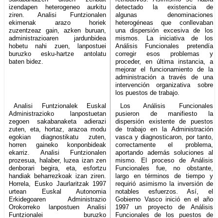
izendapen heterogeneo aurkitu
detectado la existencia de
ziren. Analisi Funtzionalen
algunas denominaciones
ekimenak arazo horiek
heterogéneas que conllevaban
zuzentzeaz gain, azken buruan,
una dispersión excesiva de los
administrazioaren jardunbidea
mismos. La iniciativa de los
hobetu nahi zuen, lanpostuei
Análisis Funcionales pretendía
buruzko esku-hartze antolatu
corregir esos problemas y
baten bidez.
proceder, en última instancia, a
mejorar el funcionamiento de la
administración a través de una
intervención organizativa sobre
los puestos de trabajo.
Analisi Funtzionalek Euskal
Los Análisis Funcionales
Administrazioko lanpostuetan
pusieron de manifiesto la
zegoen sakabanaketa adierazi
dispersión existente de puestos
zuten, eta, hortaz, arazoa modu
de trabajo en la Administración
egokian diagnostikatu zuten,
vasca y diagnosticaron, por tanto,
horren gaineko konponbideak
correctamente el problema,
ekarriz. Analisi Funtzionalen
aportando además soluciones al
prozesua, halaber, luzea izan zen
mismo. El proceso de Análisis
denborari begira, eta, esfortzu
Funcionales fue, no obstante,
handiak beharrezkoak izan ziren.
largo en términos de tiempo y
Horrela, Eusko Jaurlaritzak 1997
requirió asimismo la inversión de
urtean Euskal Autonomia
notables esfuerzos. Así, el
Erkidegoaren Administrazio
Gobierno Vasco inició en el año
Orokorreko lanpostuen Analisi
1997 un proyecto de Análisis
Funtzionalei buruzko
Funcionales de los puestos de