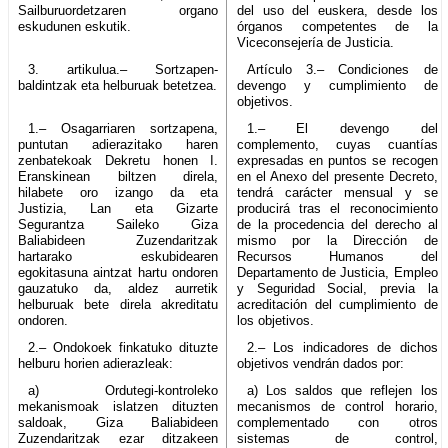
Sailburuordetzaren organo
del uso del euskera, desde los
eskudunen eskutik.
órganos competentes de la
Viceconsejería de Justicia.
3. artikulua.– Sortzapen-
Artículo 3.– Condiciones de
baldintzak eta helburuak betetzea.
devengo y cumplimiento de
objetivos.
1.– Osagarriaren sortzapena,
1.– El devengo del
puntutan adierazitako haren
complemento, cuyas cuantías
zenbatekoak Dekretu honen I.
expresadas en puntos se recogen
Eranskinean biltzen direla,
en el Anexo del presente Decreto,
hilabete oro izango da eta
tendrá carácter mensual y se
Justizia, Lan eta Gizarte
producirá tras el reconocimiento
Segurantza Saileko Giza
de la procedencia del derecho al
Baliabideen Zuzendaritzak
mismo por la Dirección de
hartarako eskubidearen
Recursos Humanos del
egokitasuna aintzat hartu ondoren
Departamento de Justicia, Empleo
gauzatuko da, aldez aurretik
y Seguridad Social, previa la
helburuak bete direla akreditatu
acreditación del cumplimiento de
ondoren.
los objetivos.
2.– Ondokoek finkatuko dituzte
2.– Los indicadores de dichos
helburu horien adierazleak:
objetivos vendrán dados por:
a) Ordutegi-kontroleko
a) Los saldos que reflejen los
mekanismoak islatzen dituzten
mecanismos de control horario,
saldoak, Giza Baliabideen
complementado con otros
Zuzendaritzak ezar ditzakeen
sistemas de control,