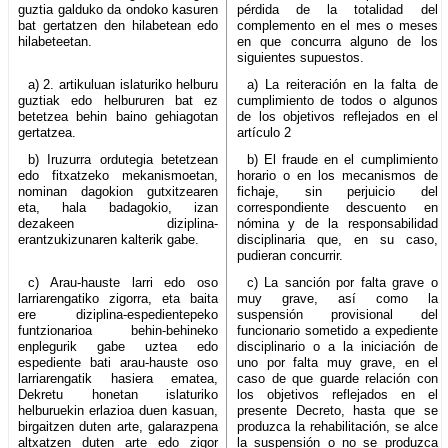
guztia galduko da ondoko kasuren
pérdida de la totalidad del
bat gertatzen den hilabetean edo
complemento en el mes o meses
hilabeteetan.
en que concurra alguno de los
siguientes supuestos.
a) 2. artikuluan islaturiko helburu
a) La reiteración en la falta de
guztiak edo helbururen bat ez
cumplimiento de todos o algunos
betetzea behin baino gehiagotan
de los objetivos reflejados en el
gertatzea.
artículo 2
b) Iruzurra ordutegia betetzean
b) El fraude en el cumplimiento
edo fitxatzeko mekanismoetan,
horario o en los mecanismos de
nominan dagokion gutxitzearen
fichaje, sin perjuicio del
eta, hala badagokio, izan
correspondiente descuento en
dezakeen diziplina-
nómina y de la responsabilidad
erantzukizunaren kalterik gabe.
disciplinaria que, en su caso,
pudieran concurrir.
c) Arau-hauste larri edo oso
c) La sanción por falta grave o
larriarengatiko zigorra, eta baita
muy grave, así como la
ere diziplina-espedientepeko
suspensión provisional del
funtzionarioa behin-behineko
funcionario sometido a expediente
enplegurik gabe uztea edo
disciplinario o a la iniciación de
espediente bati arau-hauste oso
uno por falta muy grave, en el
larriarengatik hasiera ematea,
caso de que guarde relación con
Dekretu honetan islaturiko
los objetivos reflejados en el
helburuekin erlazioa duen kasuan,
presente Decreto, hasta que se
birgaitzen duten arte, galarazpena
produzca la rehabilitación, se alce
altxatzen duten arte edo zigor
la suspensión o no se produzca