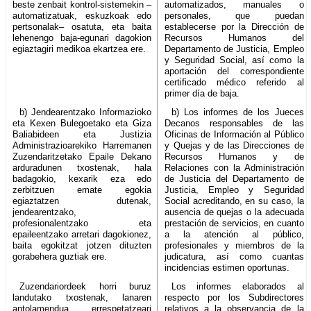
beste zenbait kontrol-sistemekin –
automatizados, manuales o
automatizatuak, eskuzkoak edo
personales, que puedan
pertsonalak– osatuta, eta baita
establecerse por la Dirección de
lehenengo baja-egunari dagokion
Recursos Humanos del
egiaztagiri medikoa ekartzea ere.
Departamento de Justicia, Empleo
y Seguridad Social, así como la
aportación del correspondiente
certificado médico referido al
primer día de baja.
b) Jendearentzako Informazioko
b) Los informes de los Jueces
eta Kexen Bulegoetako eta Giza
Decanos responsables de las
Baliabideen eta Justizia
Oficinas de Información al Público
Administrazioarekiko Harremanen
y Quejas y de las Direcciones de
Zuzendaritzetako Epaile Dekano
Recursos Humanos y de
arduradunen txostenak, hala
Relaciones con la Administración
badagokio, kexarik eza edo
de Justicia del Departamento de
zerbitzuen emate egokia
Justicia, Empleo y Seguridad
egiaztatzen dutenak,
Social acreditando, en su caso, la
jendearentzako,
ausencia de quejas o la adecuada
profesionalentzako eta
prestación de servicios, en cuanto
epaileentzako arretari dagokionez,
a la atención al público,
baita egokitzat jotzen dituzten
profesionales y miembros de la
gorabehera guztiak ere.
judicatura, así como cuantas
incidencias estimen oportunas.
Zuzendariordeek horri buruz
Los informes elaborados al
landutako txostenak, lanaren
respecto por los Subdirectores
antolamendua errespetatzeari
relativos a la observancia de la