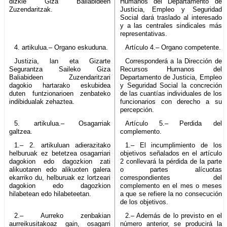
dizkie Giza Baliabideen
Humanos del Departamento de
Zuzendaritzak.
Justicia, Empleo y Seguridad
Social dará traslado al interesado
y a las centrales sindicales más
representativas.
4. artikulua.– Organo eskuduna.
Artículo 4.– Organo competente.
Justizia, lan eta Gizarte
Corresponderá a la Dirección de
Segurantza Saileko Giza
Recursos Humanos del
Baliabideen Zuzendaritzari
Departamento de Justicia, Empleo
dagokio hartarako eskubidea
y Seguridad Social la concreción
duten funtzionarioen zenbateko
de las cuantías individuales de los
indibidualak zehaztea.
funcionarios con derecho a su
percepción.
5. artikulua.– Osagarriak
Artículo 5.– Perdida del
galtzea.
complemento.
1.– 2. artikuluan adierazitako
1.– El incumplimiento de los
helburuak ez betetzea osagarriari
objetivos señalados en el artículo
dagokion edo dagozkion zati
2 conllevará la pérdida de la parte
alikuotaren edo alikuoten galera
o partes alícuotas
ekarriko du, helburuak ez lortzeari
correspondientes del
dagokion edo dagozkion
complemento en el mes o meses
hilabetean edo hilabeteetan.
a que se refiere la no consecución
de los objetivos.
2.– Aurreko zenbakian
2.– Además de lo previsto en el
aurreikusitakoaz gain, osagarri
número anterior, se producirá la