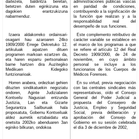
daitezela, baldintza beretan,
administraciones públicas vascas
betetzen duten eginkizuna eta
en paridad de condiciones,
dagokien erantzukizuna
contribuyendo a la significación de
nabarmenduz.
la función que realizan y a la
responsabilidad real del
desempeño de sus funciones.
Izaera aldakorreko ordainsari-
Este complemento retributivo de
osagarri hau azaroaren 24ko
carácter variable se establece en
1909/2000 Errege Dekretuko 12.
el marco de los programas a que
artikuluak aipatzen dituen
se refiere el artículo 12 del Real
programen markoan ezartzen da,
Decreto 1909/2000, de 24 de
eta haren esparru pertsonalean
noviembre, en cuyo ámbito
barne hartzen dira Auzitegiko
personal se incluye a los
Medikuen Kidegoko
funcionarios de los Cuerpos de
funtzionarioak.
Médicos Forenses.
Horren arabera, ordezkari gehien
En su virtud, previa negociación
dituzten sindikatuekin negoziatu
con las centrales sindicales más
ondoren, Aginte Judizialaren
representativas, oído el Consejo
Kontseilu Nagusiari entzunda
General del Poder Judicial a
Justizia, Lan eta Gizarte
propuesta del Consejero de
Segurantza Sailburuak hala
Justicia, Empleo y Seguridad
proposatuta, Gobernu Kontseiluak
Social, previa deliberación y
aldez aurretik eztabaidatu eta
aprobación del Consejo de
onetsita 2002ko abenduaren 3an
Gobierno en su sesión celebrada
eginiko bilkuran, ondokoa
el día 3 de diciembre de 2002,