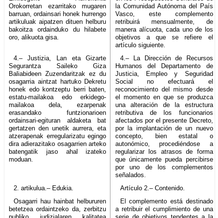
Orokorretan ezarritako mugaren
la Comunidad Autónoma del País
barruan, ordainsari honek hurrengo
Vasco, este complemento
artikuluak aipatzen dituen helburu
retribuirá mensualmente, de
bakoitza ordainduko du hilabete
manera alícuota, cada uno de los
oro, alikuota gisa.
objetivos a que se refiere el
artículo siguiente.
4.– Justizia, Lan eta Gizarte
4.– La Dirección de Recursos
Segurantza Saileko Giza
Humanos del Departamento de
Baliabideen Zuzendaritzak ez du
Justicia, Empleo y Seguridad
osagarria aintzat hartuko Dekretu
Social no efectuará el
honek edo kontzeptu berri baten,
reconocimiento del mismo desde
estatu-mailakoa edo erkidego-
el momento en que se produzca
mailakoa dela, ezarpenak
una alteración de la estructura
erasandako funtzionarioen
retributiva de los funcionarios
ordainsari-egituran aldaketa bat
afectados por el presente Decreto,
gertatzen den unetik aurrera, eta
por la implantación de un nuevo
atzerapenak erregularizatu egingo
concepto, bien estatal o
dira adierazitako osagarrien arteko
autonómico, procediéndose a
batengatik jaso ahal izateko
regularizar los atrasos de forma
moduan.
que únicamente pueda percibirse
por uno de los complementos
señalados.
2. artikulua.– Edukia.
Artículo 2.– Contenido.
Osagarri hau hainbat helbururen
El complemento está destinado
betetzea ordaintzeko da, zerbitzu
a retribuir el cumplimiento de una
publiko judizialaren kalitatea
serie de objetivos tendentes a la