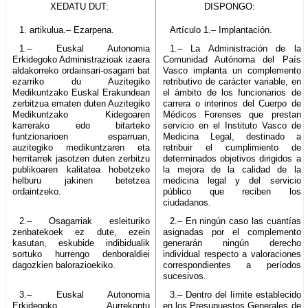
XEDATU DUT:
DISPONGO:
1. artikulua.– Ezarpena.
Artículo 1.– Implantación.
1.– Euskal Autonomia
1.– La Administración de la
Erkidegoko Administrazioak izaera
Comunidad Autónoma del País
aldakorreko ordainsari-osagarri bat
Vasco implanta un complemento
ezarriko du Auzitegiko
retributivo de carácter variable, en
Medikuntzako Euskal Erakundean
el ámbito de los funcionarios de
zerbitzua ematen duten Auzitegiko
carrera o interinos del Cuerpo de
Medikuntzako Kidegoaren
Médicos Forenses que prestan
karrerako edo bitarteko
servicio en el Instituto Vasco de
funtzionarioen esparruan,
Medicina Legal, destinado a
auzitegiko medikuntzaren eta
retribuir el cumplimiento de
herritarrek jasotzen duten zerbitzu
determinados objetivos dirigidos a
publikoaren kalitatea hobetzeko
la mejora de la calidad de la
helburu jakinen betetzea
medicina legal y del servicio
ordaintzeko.
público que reciben los
ciudadanos.
2.– Osagarriak esleituriko
2.– En ningún caso las cuantías
zenbatekoek ez dute, ezein
asignadas por el complemento
kasutan, eskubide indibidualik
generarán ningún derecho
sortuko hurrengo denboraldiei
individual respecto a valoraciones
dagozkien balorazioekiko.
correspondientes a períodos
sucesivos.
3.– Euskal Autonomia
3.– Dentro del límite establecido
Erkidegoko Aurrekontu
en los Presupuestos Generales de