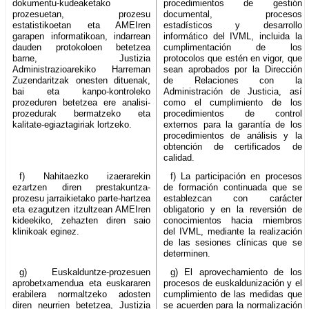
dokumentu-kudeaketako
procedimientos de gestión
prozesuetan, prozesu
documental, procesos
estatistikoetan eta AMEIren
estadísticos y desarrollo
garapen informatikoan, indarrean
informático del IVML, incluida la
dauden protokoloen betetzea
cumplimentación de los
barne, Justizia
protocolos que estén en vigor, que
Administrazioarekiko Harreman
sean aprobados por la Dirección
Zuzendaritzak onesten dituenak,
de Relaciones con la
bai eta kanpo-kontroleko
Administración de Justicia, así
prozeduren betetzea ere analisi-
como el cumplimiento de los
prozedurak bermatzeko eta
procedimientos de control
kalitate-egiaztagiriak lortzeko.
externos para la garantía de los
procedimientos de análisis y la
obtención de certificados de
calidad.
f) Nahitaezko izaerarekin
f) La participación en procesos
ezartzen diren prestakuntza-
de formación continuada que se
prozesu jarraikietako parte-hartzea
establezcan con carácter
eta ezagutzen itzultzean AMEIren
obligatorio y en la reversión de
kideekiko, zehazten diren saio
conocimientos hacia miembros
klinikoak eginez.
del IVML, mediante la realización
de las sesiones clínicas que se
determinen.
g) Euskalduntze-prozesuen
g) El aprovechamiento de los
aprobetxamendua eta euskararen
procesos de euskaldunización y el
erabilera normaltzeko adosten
cumplimiento de las medidas que
diren neurrien betetzea, Justizia
se acuerden para la normalización