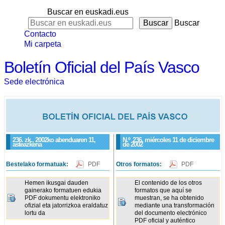
Buscar en euskadi.eus
Buscar
Contacto
Mi carpeta
Boletín Oficial del País Vasco
Sede electrónica
236. zk., 2002ko abenduaren 11,
N.º
236
, miércoles 11 de diciembre
asteazkena
de 2002
Bestelako formatuak:
PDF
Otros formatos:
PDF
Hemen ikusgai dauden
El contenido de los otros
gainerako formatuen edukia
formatos que aquí se
PDF dokumentu elektroniko
muestran, se ha obtenido
ofizial eta jatorrizkoa eraldatuz
mediante una transformación
lortu da
del documento electrónico
PDF oficial y auténtico