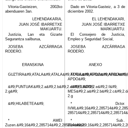
Vitoria-Gasteizen, 2002ko
Dado en Vitoria-Gasteiz, a 3 de
abenduaren 3an.
diciembre 2002.
LEHENDAKARIA,
EL LEHENDAKARI,
JUAN JOSÉ IBARRETXE
JUAN JOSÉ IBARRETXE
MAKUARTU.
MARKUARTU.
Justizia, Lan eta Gizarte
El Consejero de Justicia,
Segurantza sailburua,
Empleo y Seguridad Social,
JOSEBA AZCÁRRAGA
JOSEBA AZCÁRRAGA
RODERO.
RODERO.
ERANSKINA
ANEXO
GUZTIRA&#9;ATALA&#9;ATALA&#9;ATALA&#9;ATALA&#9;ATALA&#9;
TOTAL&#9;APDO&#9;APDO&#9;
APDO&#9;
&#9;PUNTUAK&#9;2.a&#9;2.b&#9;2.c&#9;2.d&#9;2.e&#9;2.f&#9;
&#9;PUNTOS
2.g&#9;
MES&#9;2.a&#9;2.b&#9;2.c&#9;2.d
2.g
&#9;HILABETEA&#9;
* Dctor.
IVML&#9;16&#9;2,285714&#9;2,285
285714&#9;2,285714&#9;2,285714&
* AMEI
* Sub..
Zuzen.&#9;16&#9;2,285714&#9;2,285714&#9;2,
Bizkaia&#9;16&#9;2,285714&#9;2,