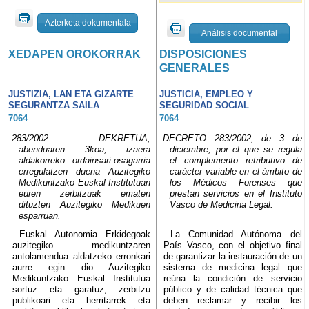
Azterketa dokumentala
Análisis documental
XEDAPEN OROKORRAK
DISPOSICIONES
GENERALES
JUSTIZIA, LAN ETA GIZARTE
JUSTICIA, EMPLEO Y
SEGURANTZA SAILA
SEGURIDAD SOCIAL
7064
7064
283/2002 DEKRETUA,
DECRETO 283/2002, de 3 de
abenduaren 3koa, izaera
diciembre, por el que se regula
aldakorreko ordainsari-osagarria
el complemento retributivo de
erregulatzen duena Auzitegiko
carácter variable en el ámbito de
Medikuntzako Euskal Institutuan
los Médicos Forenses que
euren zerbitzuak ematen
prestan servicios en el Instituto
dituzten Auzitegiko Medikuen
Vasco de Medicina Legal.
esparruan.
Euskal Autonomia Erkidegoak
La Comunidad Autónoma del
auzitegiko medikuntzaren
País Vasco, con el objetivo final
antolamendua aldatzeko erronkari
de garantizar la instauración de un
aurre egin dio Auzitegiko
sistema de medicina legal que
Medikuntzako Euskal Institutua
reúna la condición de servicio
sortuz eta garatuz, zerbitzu
público y de calidad técnica que
publikoari eta herritarrek eta
deben reclamar y recibir los