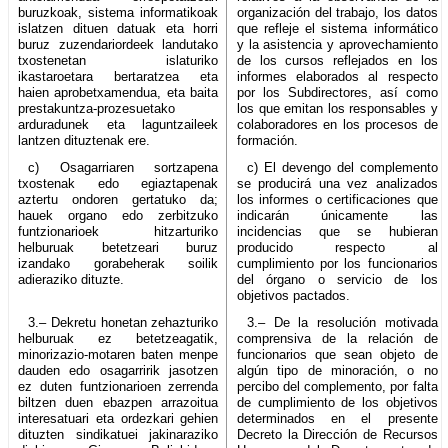
buruzkoak, sistema informatikoak
organización del trabajo, los datos
islatzen dituen datuak eta horri
que refleje el sistema informático
buruz zuzendariordeek landutako
y la asistencia y aprovechamiento
txostenetan islaturiko
de los cursos reflejados en los
ikastaroetara bertaratzea eta
informes elaborados al respecto
haien aprobetxamendua, eta baita
por los Subdirectores, así como
prestakuntza-prozesuetako
los que emitan los responsables y
arduradunek eta laguntzaileek
colaboradores en los procesos de
lantzen dituztenak ere.
formación.
c) Osagarriaren sortzapena
c) El devengo del complemento
txostenak edo egiaztapenak
se producirá una vez analizados
aztertu ondoren gertatuko da;
los informes o certificaciones que
hauek organo edo zerbitzuko
indicarán únicamente las
funtzionarioek hitzarturiko
incidencias que se hubieran
helburuak betetzeari buruz
producido respecto al
izandako gorabeherak soilik
cumplimiento por los funcionarios
adieraziko dituzte.
del órgano o servicio de los
objetivos pactados.
3.– Dekretu honetan zehazturiko
3.– De la resolución motivada
helburuak ez betetzeagatik,
comprensiva de la relación de
minorizazio-motaren baten menpe
funcionarios que sean objeto de
dauden edo osagarririk jasotzen
algún tipo de minoración, o no
ez duten funtzionarioen zerrenda
percibo del complemento, por falta
biltzen duen ebazpen arrazoitua
de cumplimiento de los objetivos
interesatuari eta ordezkari gehien
determinados en el presente
dituzten sindikatuei jakinaraziko
Decreto la Dirección de Recursos