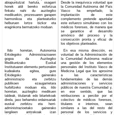
abiapuntutzat hartuta, osagarri
Desde la inequívoca voluntad que
honek aldi bereko esfortzua
la Comunidad Autónoma del País
finkatu nahi du auzitegiko
Vasco ha empeñado, la
medikuekin, prozesuaren garapen
implantación de este
harmonikoa eta planteaturiko
complemento pretende apuntalar
helburuen lortze bizkor eta
este esfuerzo simultáneo con los
eraginkorra bermatzeko moduan.
médicos forenses, de manera que
se garantice el desarrollo
armónico del proceso y la
consecución pronta y eficaz de
los objetivos planteados.
Ildo horretan, Autonomia
En esa misma dirección, es
Erkidegoko Administrazioaren
voluntad de la Administración de
gogoa da Auzitegiko
la Comunidad Autónoma realizar
Medikuntzako Euskal
una gestión de los elementos
Institutuaren elementu pertsonalen
personales del Instituto Vasco de
kudeaketa egitea, gure
Medicina Legal que los aproxime
Erkidegoko gainerako
a las características
administrazio eta zerbitzu
fundamentales de las demás
publikoen ezaugarrietara
administraciones y servicios
hurbiltzeko moduan eta, ildo
públicos de nuestra Comunidad y,
horretan, auzitegiko medikuen
en ese sentido, que las
taldeak, titularrak edo bitartekoak
retribuciones a percibir por el
direla, jaso beharreko ordainsariak
colectivo de médicos forenses,
euskal zerbitzu eta herri-
titulares e interinos, sean
administrazioetako gainerako
similares a las del resto del
langileen antzekoak izan
personal de los servicios y