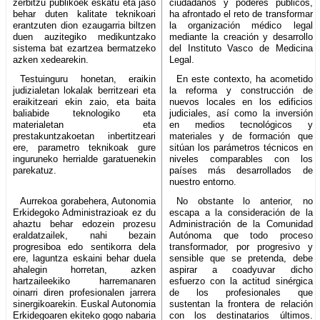
zerbitzu publikoek eskatu eta jaso
ciudadanos y poderes públicos,
behar duten kalitate teknikoari
ha afrontado el reto de transformar
erantzuten dion ezaugarria biltzen
la organización médico legal
duen auzitegiko medikuntzako
mediante la creación y desarrollo
sistema bat ezartzea bermatzeko
del Instituto Vasco de Medicina
azken xedearekin.
Legal.
Testuinguru honetan, eraikin
En este contexto, ha acometido
judizialetan lokalak berritzeari eta
la reforma y construcción de
eraikitzeari ekin zaio, eta baita
nuevos locales en los edificios
baliabide teknologiko eta
judiciales, así como la inversión
materialetan eta
en medios tecnológicos y
prestakuntzakoetan inbertitzeari
materiales y de formación que
ere, parametro teknikoak gure
sitúan los parámetros técnicos en
inguruneko herrialde garatuenekin
niveles comparables con los
parekatuz.
países más desarrollados de
nuestro entorno.
Aurrekoa gorabehera, Autonomia
No obstante lo anterior, no
Erkidegoko Administrazioak ez du
escapa a la consideración de la
ahaztu behar edozein prozesu
Administración de la Comunidad
eraldatzailek, nahi bezain
Autónoma que todo proceso
progresiboa edo sentikorra dela
transformador, por progresivo y
ere, laguntza eskaini behar duela
sensible que se pretenda, debe
ahalegin horretan, azken
aspirar a coadyuvar dicho
hartzaileekiko harremanaren
esfuerzo con la actitud sinérgica
oinarri diren profesionalen jarrera
de los profesionales que
sinergikoarekin. Euskal Autonomia
sustentan la frontera de relación
Erkidegoaren ekiteko gogo nabaria
con los destinatarios últimos.