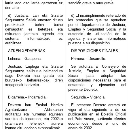
larria edo oso larria gertatzen ez
sanción grave o muy grave.
den arte.
d) Justizia, Lan eta Gizarte
d) El incumplimiento reiterado de
Segurantza Sailak onesten dituen
los protocolos que se aprueben
protokoloak behin baino
por el Departamento de Justicia,
gehiagotan ez betetzea eta
Empleo y Seguridad Social y la
eskueran jarritako agenda eta
ausencia de utilización de la
sistema informatikoak ez
agenda y sistemas informáticos
erabiltzea.
puestos a su disposición.
AZKEN XEDAPENAK
DISPOSICIONES FINALES
Lehena.– Garapena.
Primera.– Desarrollo.
Justizia, Enplegu eta Gizarte
Se autoriza al Consejero de
Segurantza sailburua baimenduta
Justicia, Empleo y Seguridad
dago Dekretu hau garatu eta
Social para adoptar las
burutzeko beharrezkoak diren
disposiciones necesarias para el
xedapenak hartzeko.
desarrollo y ejecución del
presente Decreto.
Bigarrena.– Indarraldia.
Segunda.– Vigencia.
Dekretu hau Euskal Herriko
El presente Decreto entrará en
Agintaritzaren Aldizkarian
vigor el día siguiente al de su
argitaratu eta hurrengo egunean
publicación en el Boletín Oficial
sartuko da indarrean, eta 2002ko
del País Vasco, surtiendo efectos
urtarrilaren lehenetik aurrera
económicos desde el uno de
izango ditu ondorio ekonomikoak.
enero de 2002.