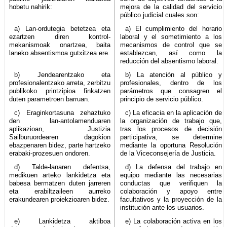
hobetu nahirik:
mejora de la calidad del servicio
público judicial cuales son:
a) Lan-ordutegia betetzea eta
a) El cumplimiento del horario
ezartzen diren kontrol-
laboral y el sometimiento a los
mekanismoak onartzea, baita
mecanismos de control que se
laneko absentismoa gutxitzea ere.
establezcan, así como la
reducción del absentismo laboral.
b) Jendearentzako eta
b) La atención al público y
profesionalentzako arreta, zerbitzu
profesionales, dentro de los
publikoko printzipioa finkatzen
parámetros que consagren el
duten parametroen barruan.
principio de servicio público.
c) Eraginkortasuna zehaztuko
c) La eficacia en la aplicación de
den lan-antolamenduaren
la organización de trabajo que,
aplikazioan, Justizia
tras los procesos de decisión
Sailburuordearen dagokion
participativa, se determine
ebazpenaren bidez, parte hartzeko
mediante la oportuna Resolución
erabaki-prozesuen ondoren.
de la Viceconsejería de Justicia.
d) Talde-lanaren defentsa,
d) La defensa del trabajo en
medikuen arteko lankidetza eta
equipo mediante las necesarias
babesa bermatzen duten jarreren
conductas que verifiquen la
eta erabiltzaileen aurreko
colaboración y apoyo entre
erakundearen proiekzioaren bidez.
facultativos y la proyección de la
institución ante los usuarios.
e) Lankidetza aktiboa
e) La colaboración activa en los