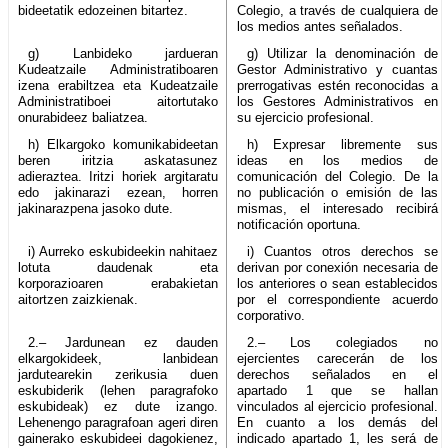
bideetatik edozeinen bitartez.
Colegio, a través de cualquiera de
los medios antes señalados.
g) Lanbideko jardueran
g) Utilizar la denominación de
Kudeatzaile Administratiboaren
Gestor Administrativo y cuantas
izena erabiltzea eta Kudeatzaile
prerrogativas estén reconocidas a
Administratiboei aitortutako
los Gestores Administrativos en
onurabideez baliatzea.
su ejercicio profesional.
h) Elkargoko komunikabideetan
h) Expresar libremente sus
beren iritzia askatasunez
ideas en los medios de
adieraztea. Iritzi horiek argitaratu
comunicación del Colegio. De la
edo jakinarazi ezean, horren
no publicación o emisión de las
jakinarazpena jasoko dute.
mismas, el interesado recibirá
notificación oportuna.
i) Aurreko eskubideekin nahitaez
i) Cuantos otros derechos se
lotuta daudenak eta
derivan por conexión necesaria de
korporazioaren erabakietan
los anteriores o sean establecidos
aitortzen zaizkienak.
por el correspondiente acuerdo
corporativo.
2.– Jardunean ez dauden
2.– Los colegiados no
elkargokideek, lanbidean
ejercientes carecerán de los
jardutearekin zerikusia duen
derechos señalados en el
eskubiderik (lehen paragrafoko
apartado 1 que se hallan
eskubideak) ez dute izango.
vinculados al ejercicio profesional.
Lehenengo paragrafoan ageri diren
En cuanto a los demás del
gainerako eskubideei dagokienez,
indicado apartado 1, les será de