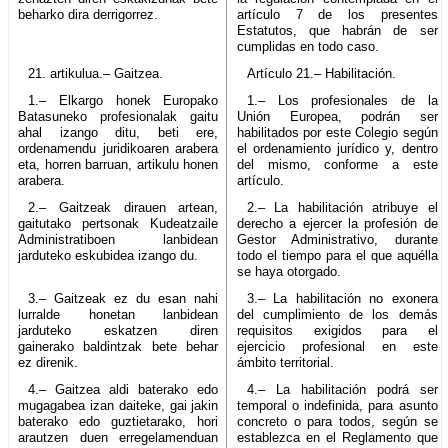
beharko dira derrigorrez.
artículo 7 de los presentes
Estatutos, que habrán de ser
cumplidas en todo caso.
21. artikulua.– Gaitzea.
Artículo 21.– Habilitación.
1.– Elkargo honek Europako
1.– Los profesionales de la
Batasuneko profesionalak gaitu
Unión Europea, podrán ser
ahal izango ditu, beti ere,
habilitados por este Colegio según
ordenamendu juridikoaren arabera
el ordenamiento jurídico y, dentro
eta, horren barruan, artikulu honen
del mismo, conforme a este
arabera.
artículo.
2.– Gaitzeak dirauen artean,
2.– La habilitación atribuye el
gaitutako pertsonak Kudeatzaile
derecho a ejercer la profesión de
Administratiboen lanbidean
Gestor Administrativo, durante
jarduteko eskubidea izango du.
todo el tiempo para el que aquélla
se haya otorgado.
3.– Gaitzeak ez du esan nahi
3.– La habilitación no exonera
lurralde honetan lanbidean
del cumplimiento de los demás
jarduteko eskatzen diren
requisitos exigidos para el
gainerako baldintzak bete behar
ejercicio profesional en este
ez direnik.
ámbito territorial.
4.– Gaitzea aldi baterako edo
4.– La habilitación podrá ser
mugagabea izan daiteke, gai jakin
temporal o indefinida, para asunto
baterako edo guztietarako, hori
concreto o para todos, según se
arautzen duen erregelamenduan
establezca en el Reglamento que