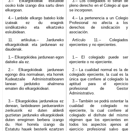
3.– Elkargokideak eskubide
3.– Los colegiados lo serán de
osoko kide izango dira sartu diren
pleno derecho en el Colegio al que
elkargoan.
se incorporen.
4.– Lanbide elkargo bateko kide
4.– La pertenencia a un Colegio
izateak ez du eraginik
Profesional no afecta a los
sindikatzeko eta elkartzeko
derechos de sindicación y
eskubidean.
asociación.
11. artikulua.– Jarduneko
Artículo 11.– Colegiados
elkargokideak eta jardunean ez
ejercientes y no ejercientes.
daudenak.
1.– Elkargokidea jardunean egon
1.– El colegiado puede ser
daiteke ala ez.
ejerciente o no ejerciente.
2.– Elkargokideak jardunean
2.– La cualidad normal es la de
egongo dira normalean, eta horrek
colegiado ejerciente, la cual es la
Kudeatzaile Administratiboaren
única que confiere al colegiado la
lanean jarduteko ahalmena
aptitud para el ejercicio
ematen dio elkargokideari.
profesional de Gestor
Administrativo.
3.– Elkargokidea jardunekoa ez
3.– También se podrá ostentar la
denean, lanbidearen jarduerarekin
cualidad de colegiado no
zerikusirik ez duten alderdi
ejerciente, la cual confiere al
guztietan jarduneko elkargokideek
colegiado el disfrute del mismo
duten erregimen berbera izango
régimen que los ejercientes en
du. Hori horrela izango da
todos los aspectos ajenos al
Estatutu hauek besterik ezartzen
ejercicio profesional salvo que