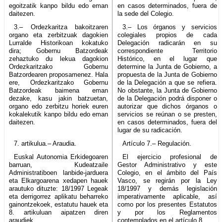
egoitzatik kanpo bildu edo eman
en casos determinados, fuera de
daitezen.
la sede del Colegio.
3.– Ordezkaritza bakoitzaren
3.– Los órganos y servicios
organo eta zerbitzuak dagokien
colegiales propios de cada
Lurralde Historikoan kokatuko
Delegación radicarán en su
dira; Gobernu Batzordeak
correspondiente Territorio
zehaztuko du lekua dagokion
Histórico, en el lugar que
Ordezkaritzako Gobernu
determine la Junta de Gobierno, a
Batzordearen proposamenez. Hala
propuesta de la Junta de Gobierno
ere, Ordezkaritzako Gobernu
de la Delegación a que se refiera.
Batzordeak baimena eman
No obstante, la Junta de Gobierno
dezake, kasu jakin batzuetan,
de la Delegación podrá disponer o
organo edo zerbitzu horiek euren
autorizar que dichos órganos o
kokalekutik kanpo bildu edo eman
servicios se reúnan o se presten,
daitezen.
en casos determinados, fuera del
lugar de su radicación.
7. artikulua.– Araudia.
Artículo 7.– Regulación.
Euskal Autonomia Erkidegoaren
El ejercicio profesional de
barruan, Kudeatzaile
Gestor Administrativo y este
Administratiboen lanbide-jarduera
Colegio, en el ámbito del País
eta Elkargoarena xedapen hauek
Vasco, se regirán por la Ley
arautuko dituzte: 18/1997 Legeak
18/1997 y demás legislación
eta derrigorrez aplikatu beharreko
imperativamente aplicable, así
gainontzekoek, estatutu hauek eta
como por los presentes Estatutos
8. artikuluan aipatzen diren
y por los Reglamentos
araudiek.
contemplados en el artículo 8.