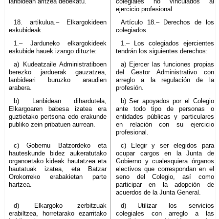
lanbidean aritzea debekatu.
colegiales no vinculados al
ejercicio profesional.
18. artikulua.– Elkargokideen
Artículo 18.– Derechos de los
eskubideak.
colegiados.
1.– Jarduneko elkargokideek
1.– Los colegiados ejercientes
eskubide hauek izango dituzte:
tendrán los siguientes derechos:
a) Kudeatzaile Administratiboen
a) Ejercer las funciones propias
berezko jarduerak gauzatzea,
del Gestor Administrativo con
lanbideari buruzko araudien
arreglo a la regulación de la
arabera.
profesión.
b) Lanbidean dihardutela,
b) Ser apoyados por el Colegio
Elkargoaren babesa izatea era
ante todo tipo de personas o
guztietako pertsona edo erakunde
entidades públicas y particulares
publiko zein pribatuen aurrean.
en relación con su ejercicio
profesional.
c) Gobernu Batzordeko eta
c) Elegir y ser elegidos para
hauteskunde bidez aukeratutako
ocupar cargos en la Junta de
organoetako kideak hautatzea eta
Gobierno y cualesquiera órganos
hautatuak izatea, eta Batzar
electivos que correspondan en el
Orokorreko erabakietan parte
seno del Colegio, así como
hartzea.
participar en la adopción de
acuerdos de la Junta General.
d) Elkargoko zerbitzuak
d) Utilizar los servicios
erabiltzea, horretarako ezarritako
colegiales con arreglo a las