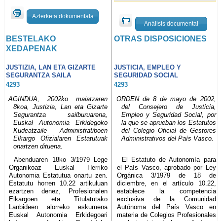
Azterketa dokumentala
Análisis documental
BESTELAKO
OTRAS DISPOSICIONES
XEDAPENAK
JUSTIZIA, LAN ETA GIZARTE
JUSTICIA, EMPLEO Y
SEGURANTZA SAILA
SEGURIDAD SOCIAL
4293
4293
AGINDUA, 2002ko maiatzaren
ORDEN de 8 de mayo de 2002,
8koa, Justizia, Lan eta Gizarte
del Consejero de Justicia,
Segurantza sailburuarena,
Empleo y Seguridad Social, por
Euskal Autonomia Erkidegoko
la que se aprueban los Estatutos
Kudeatzaile Administratiboen
del Colegio Oficial de Gestores
Elkargo Ofizialaren Estatutuak
Administrativos del País Vasco.
onartzen dituena.
Abenduaren 18ko 3/1979 Lege
El Estatuto de Autonomía para
Organikoaz Euskal Herriko
el País Vasco, aprobado por Ley
Autonomia Estatutua onartu zen.
Orgánica 3/1979 de 18 de
Estatutu horren 10.22 artikuluan
diciembre, en el artículo 10.22,
ezartzen denez, Profesionalen
establece la competencia
Elkargoen eta Titulatutako
exclusiva de la Comunidad
Lanbideen alorreko eskumena
Autónoma del País Vasco en
Euskal Autonomia Erkidegoari
materia de Colegios Profesionales