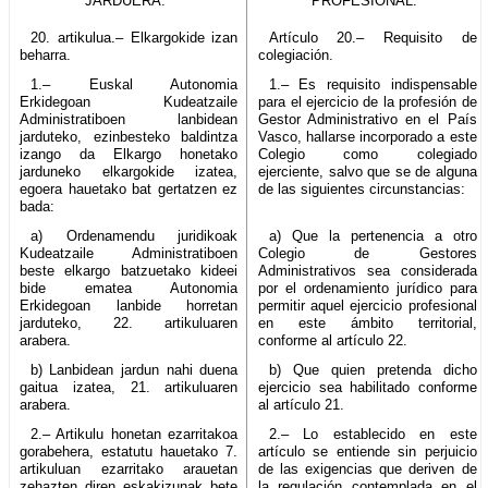
JARDUERA.
PROFESIONAL.
20. artikulua.– Elkargokide izan
Artículo 20.– Requisito de
beharra.
colegiación.
1.– Euskal Autonomia
1.– Es requisito indispensable
Erkidegoan Kudeatzaile
para el ejercicio de la profesión de
Administratiboen lanbidean
Gestor Administrativo en el País
jarduteko, ezinbesteko baldintza
Vasco, hallarse incorporado a este
izango da Elkargo honetako
Colegio como colegiado
jarduneko elkargokide izatea,
ejerciente, salvo que se de alguna
egoera hauetako bat gertatzen ez
de las siguientes circunstancias:
bada:
a) Ordenamendu juridikoak
a) Que la pertenencia a otro
Kudeatzaile Administratiboen
Colegio de Gestores
beste elkargo batzuetako kideei
Administrativos sea considerada
bide ematea Autonomia
por el ordenamiento jurídico para
Erkidegoan lanbide horretan
permitir aquel ejercicio profesional
jarduteko, 22. artikuluaren
en este ámbito territorial,
arabera.
conforme al artículo 22.
b) Lanbidean jardun nahi duena
b) Que quien pretenda dicho
gaitua izatea, 21. artikuluaren
ejercicio sea habilitado conforme
arabera.
al artículo 21.
2.– Artikulu honetan ezarritakoa
2.– Lo establecido en este
gorabehera, estatutu hauetako 7.
artículo se entiende sin perjuicio
artikuluan ezarritako arauetan
de las exigencias que deriven de
zehazten diren eskakizunak bete
la regulación contemplada en el