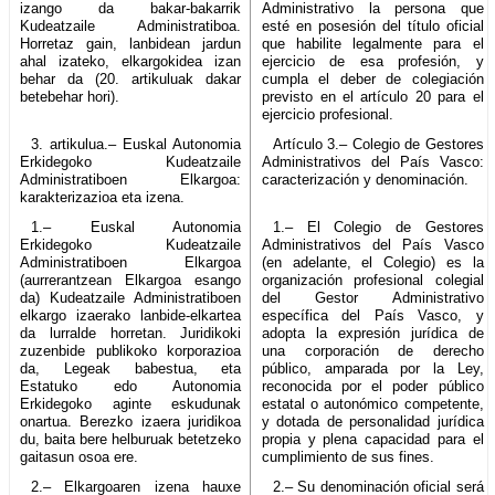
izango da bakar-bakarrik
Administrativo la persona que
Kudeatzaile Administratiboa.
esté en posesión del título oficial
Horretaz gain, lanbidean jardun
que habilite legalmente para el
ahal izateko, elkargokidea izan
ejercicio de esa profesión, y
behar da (20. artikuluak dakar
cumpla el deber de colegiación
betebehar hori).
previsto en el artículo 20 para el
ejercicio profesional.
3. artikulua.– Euskal Autonomia
Artículo 3.– Colegio de Gestores
Erkidegoko Kudeatzaile
Administrativos del País Vasco:
Administratiboen Elkargoa:
caracterización y denominación.
karakterizazioa eta izena.
1.– Euskal Autonomia
1.– El Colegio de Gestores
Erkidegoko Kudeatzaile
Administrativos del País Vasco
Administratiboen Elkargoa
(en adelante, el Colegio) es la
(aurrerantzean Elkargoa esango
organización profesional colegial
da) Kudeatzaile Administratiboen
del Gestor Administrativo
elkargo izaerako lanbide-elkartea
específica del País Vasco, y
da lurralde horretan. Juridikoki
adopta la expresión jurídica de
zuzenbide publikoko korporazioa
una corporación de derecho
da, Legeak babestua, eta
público, amparada por la Ley,
Estatuko edo Autonomia
reconocida por el poder público
Erkidegoko aginte eskudunak
estatal o autonómico competente,
onartua. Berezko izaera juridikoa
y dotada de personalidad jurídica
du, baita bere helburuak betetzeko
propia y plena capacidad para el
gaitasun osoa ere.
cumplimiento de sus fines.
2.– Elkargoaren izena hauxe
2.– Su denominación oficial será