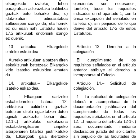
elkargokide izateko, lehen
ejercientes son necesarios,
paragrafoan adierazitako baldintza
también, todos los requisitos
guztiak bete beharko dira; c)
indicados en el apartado 1, con la
idatz-zatian adierazitakoa
única excepción del señalado en
salbuespen izango da, eta horrek
la letra c), sin perjuicio de lo que
ez du esan nahi Estatutu hauen
derive del artículo 17-2 de estos
17.2 artikuluak ondoriorik izango
Estatutos.
ez duenik.
13. artikulua.– Elkargokide
Artículo 13.– Derecho a la
izateko eskubidea.
colegiación.
Aurreko artikuluan aipatzen diren
El cumplimiento de los
eskakizunak betetzeak Elkargoko
requisitos señalados en el artículo
kide izateko eskubidea ematen
anterior atribuye el derecho a
du.
incorporarse al Colegio.
14. artikulua.– Elkargokide
Artículo 14.– Solicitud de
izateko eskabidea.
colegiación.
1.– Elkargoan sartzeko
1.– La solicitud de colegiación
eskabidearekin batera, 12.
deberá ir acompañada de la
artikuluko baldintza guztiak
documentación justificativa del
betetzen direla egiaztatzen duten
cumplimiento de todos los
agiriak aurkeztu behar dira.
requisitos señalados en el artículo
12.1.c) artikuluko eskakizuna
12. El requisito del artículo 12-1-c)
eskabide-egilearen zinpeko
será documentado mediante
aitorpenaren bitartez justifikatuko
declaración jurada del solicitante,
da, Elkargoak gaia ikertzeko
sin perjuicio de las facultades de