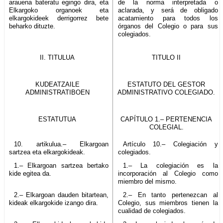
arauena bateratu egingo dira, eta
de la norma interpretada o
Elkargoko organoek eta
aclarada, y será de obligado
elkargokideek derrigorrez bete
acatamiento para todos los
beharko dituzte.
órganos del Colegio o para sus
colegiados.
II. TITULUA
TITULO II
KUDEATZAILE
ESTATUTO DEL GESTOR
ADMINISTRATIBOEN
ADMINISTRATIVO COLEGIADO.
ESTATUTUA
CAPÍTULO 1.– PERTENENCIA
COLEGIAL.
10. artikulua.– Elkargoan
Artículo 10.– Colegiación y
sartzea eta elkargokideak.
colegiados.
1.– Elkargoan sartzea bertako
1.– La colegiación es la
kide egitea da.
incorporación al Colegio como
miembro del mismo.
2.– Elkargoan dauden bitartean,
2.– En tanto pertenezcan al
kideak elkargokide izango dira.
Colegio, sus miembros tienen la
cualidad de colegiados.