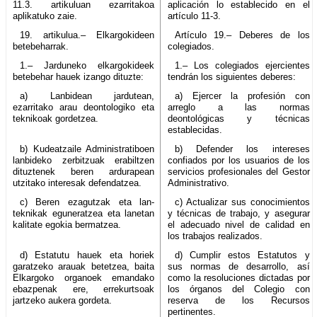
11.3. artikuluan ezarritakoa
aplicación lo establecido en el
aplikatuko zaie.
artículo 11-3.
19. artikulua.– Elkargokideen
Artículo 19.– Deberes de los
betebeharrak.
colegiados.
1.– Jarduneko elkargokideek
1.– Los colegiados ejercientes
betebehar hauek izango dituzte:
tendrán los siguientes deberes:
a) Lanbidean jardutean,
a) Ejercer la profesión con
ezarritako arau deontologiko eta
arreglo a las normas
teknikoak gordetzea.
deontológicas y técnicas
establecidas.
b) Kudeatzaile Administratiboen
b) Defender los intereses
lanbideko zerbitzuak erabiltzen
confiados por los usuarios de los
dituztenek beren ardurapean
servicios profesionales del Gestor
utzitako interesak defendatzea.
Administrativo.
c) Beren ezagutzak eta lan-
c) Actualizar sus conocimientos
teknikak eguneratzea eta lanetan
y técnicas de trabajo, y asegurar
kalitate egokia bermatzea.
el adecuado nivel de calidad en
los trabajos realizados.
d) Estatutu hauek eta horiek
d) Cumplir estos Estatutos y
garatzeko arauak betetzea, baita
sus normas de desarrollo, así
Elkargoko organoek emandako
como la resoluciones dictadas por
ebazpenak ere, errekurtsoak
los órganos del Colegio con
jartzeko aukera gordeta.
reserva de los Recursos
pertinentes.