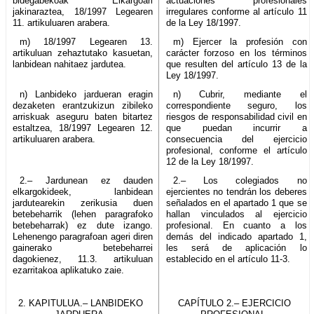
bidegabekoak Elkargoari
actuaciones profesionales
jakinaraztea, 18/1997 Legearen
irregulares conforme al artículo 11
11. artikuluaren arabera.
de la Ley 18/1997.
m) 18/1997 Legearen 13.
m) Ejercer la profesión con
artikuluan zehaztutako kasuetan,
carácter forzoso en los términos
lanbidean nahitaez jardutea.
que resulten del artículo 13 de la
Ley 18/1997.
n) Lanbideko jardueran eragin
n) Cubrir, mediante el
dezaketen erantzukizun zibileko
correspondiente seguro, los
arriskuak aseguru baten bitartez
riesgos de responsabilidad civil en
estaltzea, 18/1997 Legearen 12.
que puedan incurrir a
artikuluaren arabera.
consecuencia del ejercicio
profesional, conforme el artículo
12 de la Ley 18/1997.
2.– Jardunean ez dauden
2.– Los colegiados no
elkargokideek, lanbidean
ejercientes no tendrán los deberes
jardutearekin zerikusia duen
señalados en el apartado 1 que se
betebeharrik (lehen paragrafoko
hallan vinculados al ejercicio
betebeharrak) ez dute izango.
profesional. En cuanto a los
Lehenengo paragrafoan ageri diren
demás del indicado apartado 1,
gainerako betebeharrei
les será de aplicación lo
dagokienez, 11.3. artikuluan
establecido en el artículo 11-3.
ezarritakoa aplikatuko zaie.
2. KAPITULUA.– LANBIDEKO
CAPÍTULO 2.– EJERCICIO