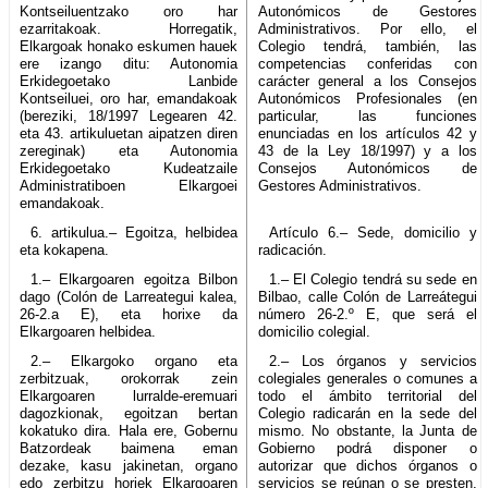
Kontseiluentzako oro har
Autonómicos de Gestores
ezarritakoak. Horregatik,
Administrativos. Por ello, el
Elkargoak honako eskumen hauek
Colegio tendrá, también, las
ere izango ditu: Autonomia
competencias conferidas con
Erkidegoetako Lanbide
carácter general a los Consejos
Kontseiluei, oro har, emandakoak
Autonómicos Profesionales (en
(bereziki, 18/1997 Legearen 42.
particular, las funciones
eta 43. artikuluetan aipatzen diren
enunciadas en los artículos 42 y
zereginak) eta Autonomia
43 de la Ley 18/1997) y a los
Erkidegoetako Kudeatzaile
Consejos Autonómicos de
Administratiboen Elkargoei
Gestores Administrativos.
emandakoak.
6. artikulua.– Egoitza, helbidea
Artículo 6.– Sede, domicilio y
eta kokapena.
radicación.
1.– Elkargoaren egoitza Bilbon
1.– El Colegio tendrá su sede en
dago (Colón de Larreategui kalea,
Bilbao, calle Colón de Larreátegui
26-2.a E), eta horixe da
número 26-2.º E, que será el
Elkargoaren helbidea.
domicilio colegial.
2.– Elkargoko organo eta
2.– Los órganos y servicios
zerbitzuak, orokorrak zein
colegiales generales o comunes a
Elkargoaren lurralde-eremuari
todo el ámbito territorial del
dagozkionak, egoitzan bertan
Colegio radicarán en la sede del
kokatuko dira. Hala ere, Gobernu
mismo. No obstante, la Junta de
Batzordeak baimena eman
Gobierno podrá disponer o
dezake, kasu jakinetan, organo
autorizar que dichos órganos o
edo zerbitzu horiek Elkargoaren
servicios se reúnan o se presten,