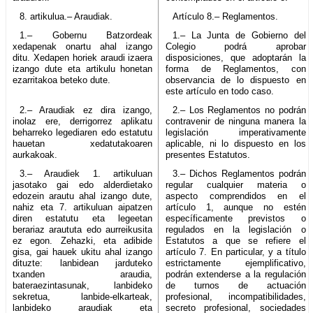
8. artikulua.– Araudiak.
Artículo 8.– Reglamentos.
1.– Gobernu Batzordeak
1.– La Junta de Gobierno del
xedapenak onartu ahal izango
Colegio podrá aprobar
ditu. Xedapen horiek araudi izaera
disposiciones, que adoptarán la
izango dute eta artikulu honetan
forma de Reglamentos, con
ezarritakoa beteko dute.
observancia de lo dispuesto en
este artículo en todo caso.
2.– Araudiak ez dira izango,
2.– Los Reglamentos no podrán
inolaz ere, derrigorrez aplikatu
contravenir de ninguna manera la
beharreko legediaren edo estatutu
legislación imperativamente
hauetan xedatutakoaren
aplicable, ni lo dispuesto en los
aurkakoak.
presentes Estatutos.
3.– Araudiek 1. artikuluan
3.– Dichos Reglamentos podrán
jasotako gai edo alderdietako
regular cualquier materia o
edozein arautu ahal izango dute,
aspecto comprendidos en el
nahiz eta 7. artikuluan aipatzen
artículo 1, aunque no estén
diren estatutu eta legeetan
específicamente previstos o
berariaz araututa edo aurreikusita
regulados en la legislación o
ez egon. Zehazki, eta adibide
Estatutos a que se refiere el
gisa, gai hauek ukitu ahal izango
artículo 7. En particular, y a título
dituzte: lanbidean jarduteko
estrictamente ejemplificativo,
txanden araudia,
podrán extenderse a la regulación
bateraezintasunak, lanbideko
de turnos de actuación
sekretua, lanbide-elkarteak,
profesional, incompatibilidades,
lanbideko araudiak eta
secreto profesional, sociedades