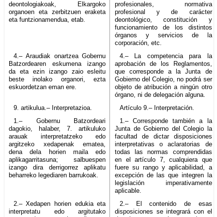
deontologiakoak, Elkargoko
profesionales, normativa
organoen eta zerbitzuen eraketa
profesional y de carácter
eta funtzionamendua, etab.
deontológico, constitución y
funcionamiento de los distintos
órganos y servicios de la
corporación, etc.
4.– Araudiak onartzea Gobernu
4.– La competencia para la
Batzordearen eskumena izango
aprobación de los Reglamentos,
da eta ezin izango zaio esleitu
que corresponde a la Junta de
beste inolako organori, ezta
Gobierno del Colegio, no podrá ser
eskuordetzan eman ere.
objeto de atribución a ningún otro
órgano, ni de delegación alguna.
9. artikulua.– Interpretazioa.
Artículo 9.– Interpretación.
1.– Gobernu Batzordeari
1.– Corresponde también a la
dagokio, halaber, 7. artikuluko
Junta de Gobierno del Colegio la
arauak interpretatzeko edo
facultad de dictar disposiciones
argitzeko xedapenak ematea,
interpretativas o aclaratorias de
dena dela horien maila edo
todas las normas comprendidas
aplikagarritasuna; salbuespen
en el artículo 7, cualquiera que
izango dira derrigorrez aplikatu
fuere su rango y aplicabilidad, a
beharreko legediaren barrukoak.
excepción de las que integren la
legislación imperativamente
aplicable.
2.– Xedapen horien edukia eta
2.– El contenido de esas
interpretatu edo argitutako
disposiciones se integrará con el