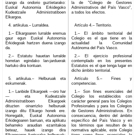
izango da ondorio guztietarako:
la de "Colegio de Gestores
Euskal Autonomia Erkidegoko
Administrativos del País Vasco",
Kudeatzaile Administratiboen
a todos los efectos.
Elkargoa.
4. artikulua.– Lurraldea.
Artículo 4.– Territorio.
1.– Elkargoaren lurralde eremua
1.– El ámbito territorial del
gaur egun Euskal Autonomia
Colegio es el que tiene en la
Erkidegoak hartzen duena izango
actualidad la Comunidad
da.
Autónoma del País Vasco.
2.– Estatutu hauetan lurralde
2.– El ejercicio profesional
horretan egindako lan-jarduerak
contemplado en los presentes
hartuko dira kontuan.
Estatutos es el que tenga lugar en
dicho ámbito territorial.
5. artikulua.– Helburuak eta
Artículo 5.– Fines y
eskumenak.
competencias.
1.– Lanbide Elkargoek —oro har
1.– Son fines esenciales del
— eta Kudeatzaile
Colegio los establecidos con
Administratiboen Elkargoek
carácter general para los Colegios
dituzten oinarrizko helburuak
Profesionales y para los Colegios
izango ditu Elkargo honek ere.
de Gestores Administrativos. En
Horregatik, Euskal Autonomia
consecuencia, dentro del ámbito
Erkidegoaren barruan, eta aplikatu
específico del País Vasco y en
beharreko araudian ezarritakoa
los términos que resulten de la
beteaz, hauek izango dira
normativa aplicable, este Colegio
Elkargoaren funtsezko helburuak:
tiene como fines esenciales la