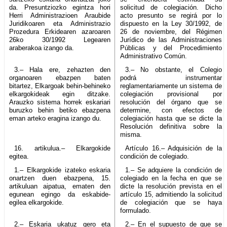
da. Presuntziozko egintza hori
solicitud de colegiación. Dicho
Herri Administrazioen Araubide
acto presunto se regirá por lo
Juridikoaren eta Administrazio
dispuesto en la Ley 30/1992, de
Prozedura Erkidearen azaroaren
26 de noviembre, del Régimen
26ko 30/1992 Legearen
Jurídico de las Administraciones
araberakoa izango da.
Públicas y del Procedimiento
Administrativo Común.
3.– Hala ere, zehazten den
3.– No obstante, el Colegio
organoaren ebazpen baten
podrá instrumentar
bitartez, Elkargoak behin-behineko
reglamentariamente un sistema de
elkargokideak egin ditzake.
colegiación provisional por
Arauzko sistema horrek eskariari
resolución del órgano que se
buruzko behin betiko ebazpena
determine, con efectos de
eman arteko eragina izango du.
colegiación hasta que se dicte la
Resolución definitiva sobre la
misma.
16. artikulua.– Elkargokide
Artículo 16.– Adquisición de la
egitea.
condición de colegiado.
1.– Elkargokide izateko eskaria
1.– Se adquiere la condición de
onartzen duen ebazpena, 15.
colegiado en la fecha en que se
artikuluan aipatua, ematen den
dicte la resolución prevista en el
egunean egingo da eskabide-
artículo 15, admitiendo la solicitud
egilea elkargokide.
de colegiación que se haya
formulado.
2.– Eskaria ukatuz gero eta
2.– En el supuesto de que se