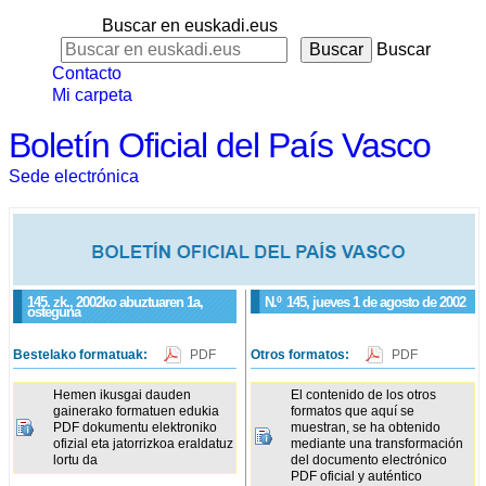
Buscar en euskadi.eus
Buscar
Contacto
Mi carpeta
Boletín Oficial del País Vasco
Sede electrónica
145. zk., 2002ko abuztuaren 1a,
N.º
145
, jueves 1 de agosto de 2002
osteguna
Bestelako formatuak:
PDF
Otros formatos:
PDF
Hemen ikusgai dauden
El contenido de los otros
gainerako formatuen edukia
formatos que aquí se
PDF dokumentu elektroniko
muestran, se ha obtenido
ofizial eta jatorrizkoa eraldatuz
mediante una transformación
lortu da
del documento electrónico
PDF oficial y auténtico