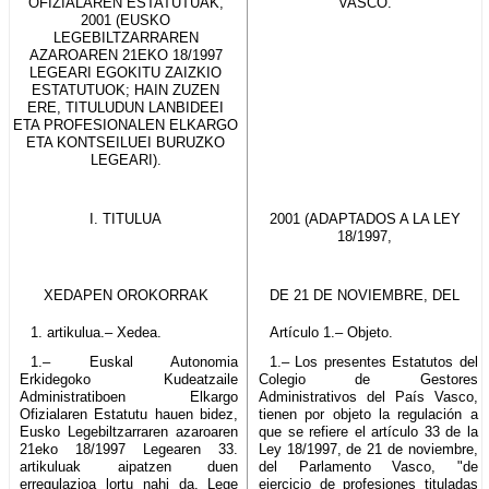
OFIZIALAREN ESTATUTUAK,
VASCO.
2001 (EUSKO
LEGEBILTZARRAREN
AZAROAREN 21EKO 18/1997
LEGEARI EGOKITU ZAIZKIO
ESTATUTUOK; HAIN ZUZEN
ERE, TITULUDUN LANBIDEEI
ETA PROFESIONALEN ELKARGO
ETA KONTSEILUEI BURUZKO
LEGEARI).
I. TITULUA
2001 (ADAPTADOS A LA LEY
18/1997,
XEDAPEN OROKORRAK
DE 21 DE NOVIEMBRE, DEL
1. artikulua.– Xedea.
Artículo 1.– Objeto.
1.– Euskal Autonomia
1.– Los presentes Estatutos del
Erkidegoko Kudeatzaile
Colegio de Gestores
Administratiboen Elkargo
Administrativos del País Vasco,
Ofizialaren Estatutu hauen bidez,
tienen por objeto la regulación a
Eusko Legebiltzarraren azaroaren
que se refiere el artículo 33 de la
21eko 18/1997 Legearen 33.
Ley 18/1997, de 21 de noviembre,
artikuluak aipatzen duen
del Parlamento Vasco, "de
erregulazioa lortu nahi da. Lege
ejercicio de profesiones tituladas