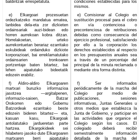
baldintzak errespetatuta.
condiciones establecidas para los
mismos.
e) Elkargoari prozesuetan
e) Comisionar al Colegio en
ordezkatzeko mandatua ematea,
sustitución procesal para el cobro
lanbidea dela-eta zor dizkieten
en vía contenciosa o
ordainsariak auzi-bidean edo
precontenciosa de retribuciones
horren aurrekoan kobra ditzan.
debidas como consecuencia del
Horrelakoetan, urteko
ejercicio profesional, satisfaciendo
aurrekontuetan berariaz ezarritako
por ello a la corporación los
eskubideak ordainduko dizkiote
derechos establecidos al respecto
korporazioari, bai erreklamatutako
en los presupuestos anuales sea
ordainsarien tronkoaren
a través de un porcentaje del
portzentaje baten bitartez, bai
principal de la minuta reclamada o
lehen aipatutako bideetatik
mediante otra forma distinta.
edozein erabiliz.
f) Aldiro-aldiro Elkargoaren
f) Ser informados
martxari buruzko informazioa
periódicamente de la marcha del
jasotzea —argitalpenen,
Colegio por medio de
informazio-saioen, Batzar
publicaciones, sesiones
Orokorren edo Gobernu
informativas, Juntas Generales u
Batzordeak ezarritako beste
otros medios que establezca la
edozein bideren bitartez— eta,
Junta de Gobierno, y participar en
kasuan kasu, Elkargoak
las actividades que organice el
antolatutako jardueretan parte
Colegio según los casos. El
hartzea. Elkargokideek sei
colegiado deberá recibir
hilabetero jasoko dute Elkargoaren
semestralmente información
martxaren berri aipatutako
detallada de la marcha del