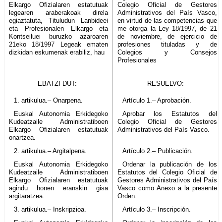
Elkargo Ofizialaren estatutuak
Colegio Oficial de Gestores
legearen araberakoak direla
Administrativos del País Vasco,
egiaztatuta, Tituludun Lanbideei
en virtud de las competencias que
eta Profesionalen Elkargo eta
me otorga la Ley 18/1997, de 21
Kontseiluei buruzko azaroaren
de noviembre, de ejercicio de
21eko 18/1997 Legeak ematen
profesiones tituladas y de
dizkidan eskumenak erabiliz, hau
Colegios y Consejos
Profesionales
EBATZI DUT:
RESUELVO:
1. artikulua.– Onarpena.
Artículo 1.– Aprobación.
Euskal Autonomia Erkidegoko
Aprobar los Estatutos del
Kudeatzaile Administratiboen
Colegio Oficial de Gestores
Elkargo Ofizialaren estatutuak
Administrativos del País Vasco.
onartzea.
2. artikulua.– Argitalpena.
Artículo 2.– Publicación.
Euskal Autonomia Erkidegoko
Ordenar la publicación de los
Kudeatzaile Administratiboen
Estatutos del Colegio Oficial de
Elkargo Ofizialaren estatutuak
Gestores Administrativos del País
agindu honen eranskin gisa
Vasco como Anexo a la presente
argitaratzea.
Orden.
3. artikulua.– Inskripzioa.
Artículo 3.– Inscripción.