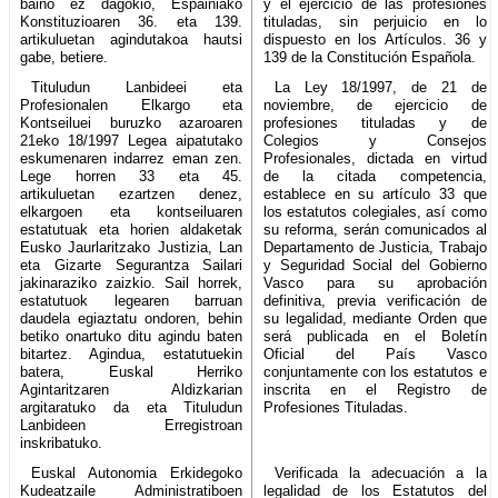
baino ez dagokio, Espainiako
y el ejercicio de las profesiones
Konstituzioaren 36. eta 139.
tituladas, sin perjuicio en lo
artikuluetan agindutakoa hautsi
dispuesto en los Artículos. 36 y
gabe, betiere.
139 de la Constitución Española.
Tituludun Lanbideei eta
La Ley 18/1997, de 21 de
Profesionalen Elkargo eta
noviembre, de ejercicio de
Kontseiluei buruzko azaroaren
profesiones tituladas y de
21eko 18/1997 Legea aipatutako
Colegios y Consejos
eskumenaren indarrez eman zen.
Profesionales, dictada en virtud
Lege horren 33 eta 45.
de la citada competencia,
artikuluetan ezartzen denez,
establece en su artículo 33 que
elkargoen eta kontseiluaren
los estatutos colegiales, así como
estatutuak eta horien aldaketak
su reforma, serán comunicados al
Eusko Jaurlaritzako Justizia, Lan
Departamento de Justicia, Trabajo
eta Gizarte Segurantza Sailari
y Seguridad Social del Gobierno
jakinaraziko zaizkio. Sail horrek,
Vasco para su aprobación
estatutuok legearen barruan
definitiva, previa verificación de
daudela egiaztatu ondoren, behin
su legalidad, mediante Orden que
betiko onartuko ditu agindu baten
será publicada en el Boletín
bitartez. Agindua, estatutuekin
Oficial del País Vasco
batera, Euskal Herriko
conjuntamente con los estatutos e
Agintaritzaren Aldizkarian
inscrita en el Registro de
argitaratuko da eta Tituludun
Profesiones Tituladas.
Lanbideen Erregistroan
inskribatuko.
Euskal Autonomia Erkidegoko
Verificada la adecuación a la
Kudeatzaile Administratiboen
legalidad de los Estatutos del