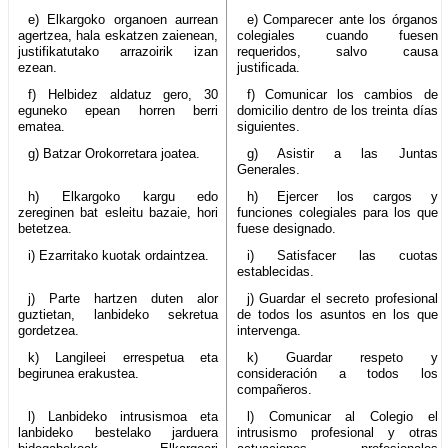
e) Elkargoko organoen aurrean
e) Comparecer ante los órganos
agertzea, hala eskatzen zaienean,
colegiales cuando fuesen
justifikatutako arrazoirik izan
requeridos, salvo causa
ezean.
justificada.
f) Helbidez aldatuz gero, 30
f) Comunicar los cambios de
eguneko epean horren berri
domicilio dentro de los treinta días
ematea.
siguientes.
g) Batzar Orokorretara joatea.
g) Asistir a las Juntas
Generales.
h) Elkargoko kargu edo
h) Ejercer los cargos y
zereginen bat esleitu bazaie, hori
funciones colegiales para los que
betetzea.
fuese designado.
i) Ezarritako kuotak ordaintzea.
i) Satisfacer las cuotas
establecidas.
j) Parte hartzen duten alor
j) Guardar el secreto profesional
guztietan, lanbideko sekretua
de todos los asuntos en los que
gordetzea.
intervenga.
k) Langileei errespetua eta
k) Guardar respeto y
begirunea erakustea.
consideración a todos los
compañeros.
l) Lanbideko intrusismoa eta
l) Comunicar al Colegio el
lanbideko bestelako jarduera
intrusismo profesional y otras