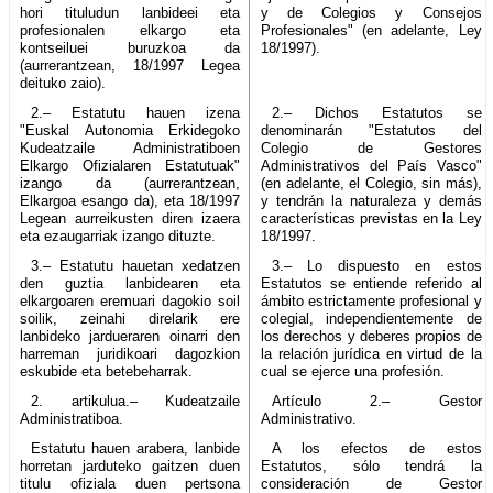
hori tituludun lanbideei eta
y de Colegios y Consejos
profesionalen elkargo eta
Profesionales" (en adelante, Ley
kontseiluei buruzkoa da
18/1997).
(aurrerantzean, 18/1997 Legea
deituko zaio).
2.– Estatutu hauen izena
2.– Dichos Estatutos se
"Euskal Autonomia Erkidegoko
denominarán "Estatutos del
Kudeatzaile Administratiboen
Colegio de Gestores
Elkargo Ofizialaren Estatutuak"
Administrativos del País Vasco"
izango da (aurrerantzean,
(en adelante, el Colegio, sin más),
Elkargoa esango da), eta 18/1997
y tendrán la naturaleza y demás
Legean aurreikusten diren izaera
características previstas en la Ley
eta ezaugarriak izango dituzte.
18/1997.
3.– Estatutu hauetan xedatzen
3.– Lo dispuesto en estos
den guztia lanbidearen eta
Estatutos se entiende referido al
elkargoaren eremuari dagokio soil
ámbito estrictamente profesional y
soilik, zeinahi direlarik ere
colegial, independientemente de
lanbideko jardueraren oinarri den
los derechos y deberes propios de
harreman juridikoari dagozkion
la relación jurídica en virtud de la
eskubide eta betebeharrak.
cual se ejerce una profesión.
2. artikulua.– Kudeatzaile
Artículo 2.– Gestor
Administratiboa.
Administrativo.
Estatutu hauen arabera, lanbide
A los efectos de estos
horretan jarduteko gaitzen duen
Estatutos, sólo tendrá la
titulu ofiziala duen pertsona
consideración de Gestor