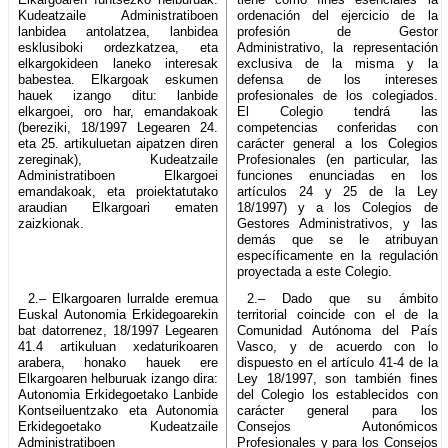
Kudeatzaile Administratiboen
ordenación del ejercicio de la
lanbidea antolatzea, lanbidea
profesión de Gestor
esklusiboki ordezkatzea, eta
Administrativo, la representación
elkargokideen laneko interesak
exclusiva de la misma y la
babestea. Elkargoak eskumen
defensa de los intereses
hauek izango ditu: lanbide
profesionales de los colegiados.
elkargoei, oro har, emandakoak
El Colegio tendrá las
(bereziki, 18/1997 Legearen 24.
competencias conferidas con
eta 25. artikuluetan aipatzen diren
carácter general a los Colegios
zereginak), Kudeatzaile
Profesionales (en particular, las
Administratiboen Elkargoei
funciones enunciadas en los
emandakoak, eta proiektatutako
artículos 24 y 25 de la Ley
araudian Elkargoari ematen
18/1997) y a los Colegios de
zaizkionak.
Gestores Administrativos, y las
demás que se le atribuyan
específicamente en la regulación
proyectada a este Colegio.
2.– Elkargoaren lurralde eremua
2.– Dado que su ámbito
Euskal Autonomia Erkidegoarekin
territorial coincide con el de la
bat datorrenez, 18/1997 Legearen
Comunidad Autónoma del País
41.4 artikuluan xedaturikoaren
Vasco, y de acuerdo con lo
arabera, honako hauek ere
dispuesto en el artículo 41-4 de la
Elkargoaren helburuak izango dira:
Ley 18/1997, son también fines
Autonomia Erkidegoetako Lanbide
del Colegio los establecidos con
Kontseiluentzako eta Autonomia
carácter general para los
Erkidegoetako Kudeatzaile
Consejos Autonómicos
Administratiboen
Profesionales y para los Consejos