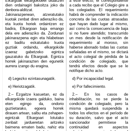
Elkargoak elkargokideei bidaltzen
a este efecto, el correspondiente
dien ordainagiri bakoitza joko da
a cada recibo que el Colegio gire a
denbora-alditzat.
los colegiados. El requerimiento
Jakinarazpenean, atzeratutako
habrá de comprender la indicación
kuotak zenbat diren adieraziko da,
concreta de las cuotas atrasadas
eta kuota horiek ordaintzen ez
que hayan dado lugar al mismo,
badira, Elkargoan baja emango
así como la consecuencia de baja
dela ere adieraziko da. Zordunari
si no fuere atendido; transcurrido
jakinarazpena egin eta hilabetean
un mes desde la notificación de
ez baditu eskatutako kuota
requerimiento al moroso, sin
guztiak ordaindu, elkargokide
haberse abonado todas las cuotas
izaeraz gabetzeko egintza
señaladas en el mismo, se dictará
gauzatuko du Elkargoak. Egintza
el acto colegial de pérdida de la
horrek jakinarazten den egunetik
condición de colegiado, que
aurrera izango du eragina.
tendrá efectos desde que se le
notifique dicho acto.
d) Legezko ezintasunagatik.
d) Por incapacidad legal.
e) Heriotzagatik.
e) Por fallecimiento.
2.– Ezgaitze kasuetan, ez da
2.– En los casos de
elkargokide izaera galduko, baina
inhabilitación, no se pierde la
eten egingo da, ondorio
condición de colegiado, pero la
guztietarako, egoera horrek
misma quedará suspendida a
dirauen artean, salbu eta zehapen-
todos los efectos en el período de
egintzak Elkargoari lotutako
su duración, salvo que el acto
zenbait jardueretan aritzeko
sancionador permitiese la
baimena ematen badu, nahiz eta
continuidad en aspectos