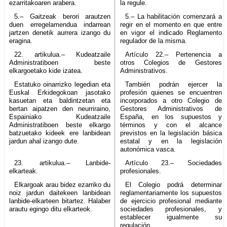
ezarritakoaren arabera.
la regule.
5.– Gaitzeak berori arautzen
5.– La habilitación comenzará a
duen erregelamendua indarrean
regir en el momento en que entre
jartzen denetik aurrera izango du
en vigor el indicado Reglamento
eragina.
regulador de la misma.
22. artikulua.– Kudeatzaile
Artículo 22.– Pertenencia a
Administratiboen beste
otros Colegios de Gestores
elkargoetako kide izatea.
Administrativos.
Estatuko oinarrizko legedian eta
También podrán ejercer la
Euskal Erkidegokoan jasotako
profesión quienes se encuentren
kasuetan eta baldintzetan eta
incorporados a otro Colegio de
bertan aipatzen den neurriraino,
Gestores Administrativos de
Espainiako Kudeatzaile
España, en los supuestos y
Administratiboen beste elkargo
términos y con el alcance
batzuetako kideek ere lanbidean
previstos en la legislación básica
jardun ahal izango dute.
estatal y en la legislación
autonómica vasca.
23. artikulua.– Lanbide-
Artículo 23.– Sociedades
elkarteak.
profesionales.
Elkargoak arau bidez ezarriko du
El Colegio podrá determinar
noiz jardun daitekeen lanbidean
reglamentariamente los supuestos
lanbide-elkarteen bitartez. Halaber
de ejercicio profesional mediante
arautu egingo ditu elkarteok.
sociedades profesionales, y
establecer igualmente su
regulación.