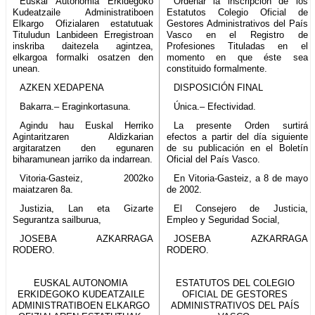
Euskal Autonomia Erkidegoko
Ordenar la inscripción de los
Kudeatzaile Administratiboen
Estatutos Colegio Oficial de
Elkargo Ofizialaren estatutuak
Gestores Administrativos del País
Tituludun Lanbideen Erregistroan
Vasco en el Registro de
inskriba daitezela agintzea,
Profesiones Tituladas en el
elkargoa formalki osatzen den
momento en que éste sea
unean.
constituido formalmente.
AZKEN XEDAPENA
DISPOSICIÓN FINAL
Bakarra.– Eraginkortasuna.
Única.– Efectividad.
Agindu hau Euskal Herriko
La presente Orden surtirá
Agintaritzaren Aldizkarian
efectos a partir del día siguiente
argitaratzen den egunaren
de su publicación en el Boletín
biharamunean jarriko da indarrean.
Oficial del País Vasco.
Vitoria-Gasteiz, 2002ko
En Vitoria-Gasteiz, a 8 de mayo
maiatzaren 8a.
de 2002.
Justizia, Lan eta Gizarte
El Consejero de Justicia,
Segurantza sailburua,
Empleo y Seguridad Social,
JOSEBA AZKARRAGA
JOSEBA AZKARRAGA
RODERO.
RODERO.
EUSKAL AUTONOMIA
ESTATUTOS DEL COLEGIO
ERKIDEGOKO KUDEATZAILE
OFICIAL DE GESTORES
ADMINISTRATIBOEN ELKARGO
ADMINISTRATIVOS DEL PAÍS