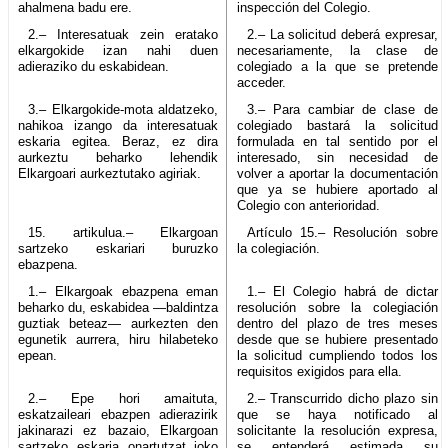
ahalmena badu ere.
inspección del Colegio.
2.– Interesatuak zein eratako
2.– La solicitud deberá expresar,
elkargokide izan nahi duen
necesariamente, la clase de
adieraziko du eskabidean.
colegiado a la que se pretende
acceder.
3.– Elkargokide-mota aldatzeko,
3.– Para cambiar de clase de
nahikoa izango da interesatuak
colegiado bastará la solicitud
eskaria egitea. Beraz, ez dira
formulada en tal sentido por el
aurkeztu beharko lehendik
interesado, sin necesidad de
Elkargoari aurkeztutako agiriak.
volver a aportar la documentación
que ya se hubiere aportado al
Colegio con anterioridad.
15. artikulua.– Elkargoan
Artículo 15.– Resolución sobre
sartzeko eskariari buruzko
la colegiación.
ebazpena.
1.– Elkargoak ebazpena eman
1.– El Colegio habrá de dictar
beharko du, eskabidea —baldintza
resolución sobre la colegiación
guztiak beteaz— aurkezten den
dentro del plazo de tres meses
egunetik aurrera, hiru hilabeteko
desde que se hubiere presentado
epean.
la solicitud cumpliendo todos los
requisitos exigidos para ella.
2.– Epe hori amaituta,
2.– Transcurrido dicho plazo sin
eskatzaileari ebazpen adierazirik
que se haya notificado al
jakinarazi ez bazaio, Elkargoan
solicitante la resolución expresa,
sartzeko eskaria onartutzat joko
se entenderá estimada su