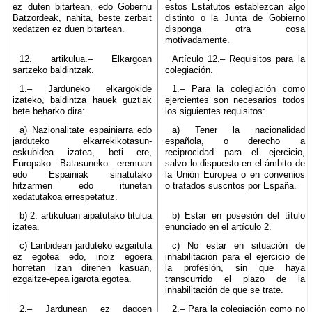
ez duten bitartean, edo Gobernu
estos Estatutos establezcan algo
Batzordeak, nahita, beste zerbait
distinto o la Junta de Gobierno
xedatzen ez duen bitartean.
disponga otra cosa
motivadamente.
12. artikulua.– Elkargoan
Artículo 12.– Requisitos para la
sartzeko baldintzak.
colegiación.
1.– Jarduneko elkargokide
1.– Para la colegiación como
izateko, baldintza hauek guztiak
ejercientes son necesarios todos
bete beharko dira:
los siguientes requisitos:
a) Nazionalitate espainiarra edo
a) Tener la nacionalidad
jarduteko elkarrekikotasun-
española, o derecho a
eskubidea izatea, beti ere,
reciprocidad para el ejercicio,
Europako Batasuneko eremuan
salvo lo dispuesto en el ámbito de
edo Espainiak sinatutako
la Unión Europea o en convenios
hitzarmen edo itunetan
o tratados suscritos por España.
xedatutakoa errespetatuz.
b) 2. artikuluan aipatutako titulua
b) Estar en posesión del título
izatea.
enunciado en el artículo 2.
c) Lanbidean jarduteko ezgaituta
c) No estar en situación de
ez egotea edo, inoiz egoera
inhabilitación para el ejercicio de
horretan izan direnen kasuan,
la profesión, sin que haya
ezgaitze-epea igarota egotea.
transcurrido el plazo de la
inhabilitación de que se trate.
2.– Jardunean ez dagoen
2.– Para la colegiación como no