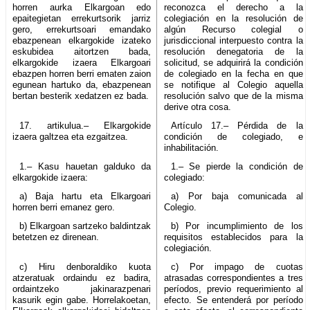
horren aurka Elkargoan edo
reconozca el derecho a la
epaitegietan errekurtsorik jarriz
colegiación en la resolución de
gero, errekurtsoari emandako
algún Recurso colegial o
ebazpenean elkargokide izateko
jurisdiccional interpuesto contra la
eskubidea aitortzen bada,
resolución denegatoria de la
elkargokide izaera Elkargoari
solicitud, se adquirirá la condición
ebazpen horren berri ematen zaion
de colegiado en la fecha en que
egunean hartuko da, ebazpenean
se notifique al Colegio aquella
bertan besterik xedatzen ez bada.
resolución salvo que de la misma
derive otra cosa.
17. artikulua.– Elkargokide
Artículo 17.– Pérdida de la
izaera galtzea eta ezgaitzea.
condición de colegiado, e
inhabilitación.
1.– Kasu hauetan galduko da
1.– Se pierde la condición de
elkargokide izaera:
colegiado:
a) Baja hartu eta Elkargoari
a) Por baja comunicada al
horren berri emanez gero.
Colegio.
b) Elkargoan sartzeko baldintzak
b) Por incumplimiento de los
betetzen ez direnean.
requisitos establecidos para la
colegiación.
c) Hiru denboraldiko kuota
c) Por impago de cuotas
atzeratuak ordaindu ez badira,
atrasadas correspondientes a tres
ordaintzeko jakinarazpenari
períodos, previo requerimiento al
kasurik egin gabe. Horrelakoetan,
efecto. Se entenderá por período