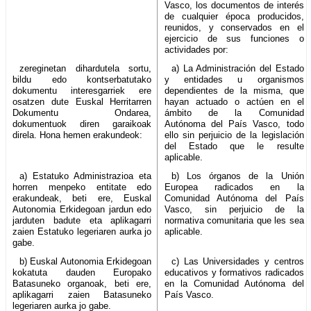
Vasco, los documentos de interés
de cualquier época producidos,
reunidos, y conservados en el
ejercicio de sus funciones o
actividades por:
zereginetan dihardutela sortu,
a) La Administración del Estado
bildu edo kontserbatutako
y entidades u organismos
dokumentu interesgarriek ere
dependientes de la misma, que
osatzen dute Euskal Herritarren
hayan actuado o actúen en el
Dokumentu Ondarea,
ámbito de la Comunidad
dokumentuok diren garaikoak
Autónoma del País Vasco, todo
direla. Hona hemen erakundeok:
ello sin perjuicio de la legislación
del Estado que le resulte
aplicable.
a) Estatuko Administrazioa eta
b) Los órganos de la Unión
horren menpeko entitate edo
Europea radicados en la
erakundeak, beti ere, Euskal
Comunidad Autónoma del País
Autonomia Erkidegoan jardun edo
Vasco, sin perjuicio de la
jarduten badute eta aplikagarri
normativa comunitaria que les sea
zaien Estatuko legeriaren aurka jo
aplicable.
gabe.
b) Euskal Autonomia Erkidegoan
c) Las Universidades y centros
kokatuta dauden Europako
educativos y formativos radicados
Batasuneko organoak, beti ere,
en la Comunidad Autónoma del
aplikagarri zaien Batasuneko
País Vasco.
legeriaren aurka jo gabe.