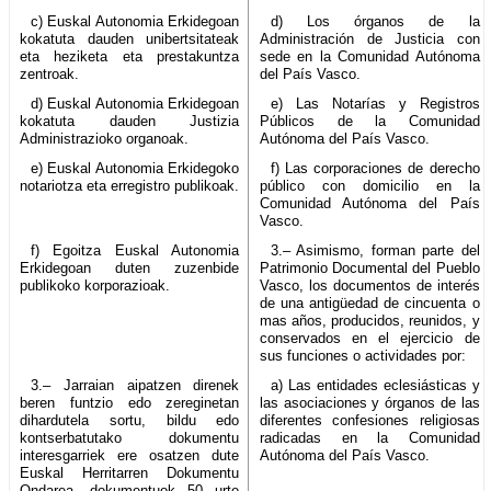
c) Euskal Autonomia Erkidegoan
d) Los órganos de la
kokatuta dauden unibertsitateak
Administración de Justicia con
eta heziketa eta prestakuntza
sede en la Comunidad Autónoma
zentroak.
del País Vasco.
d) Euskal Autonomia Erkidegoan
e) Las Notarías y Registros
kokatuta dauden Justizia
Públicos de la Comunidad
Administrazioko organoak.
Autónoma del País Vasco.
e) Euskal Autonomia Erkidegoko
f) Las corporaciones de derecho
notariotza eta erregistro publikoak.
público con domicilio en la
Comunidad Autónoma del País
Vasco.
f) Egoitza Euskal Autonomia
3.– Asimismo, forman parte del
Erkidegoan duten zuzenbide
Patrimonio Documental del Pueblo
publikoko korporazioak.
Vasco, los documentos de interés
de una antigüedad de cincuenta o
mas años, producidos, reunidos, y
conservados en el ejercicio de
sus funciones o actividades por:
3.– Jarraian aipatzen direnek
a) Las entidades eclesiásticas y
beren funtzio edo zereginetan
las asociaciones y órganos de las
dihardutela sortu, bildu edo
diferentes confesiones religiosas
kontserbatutako dokumentu
radicadas en la Comunidad
interesgarriek ere osatzen dute
Autónoma del País Vasco.
Euskal Herritarren Dokumentu
Ondarea, dokumentuok 50 urte