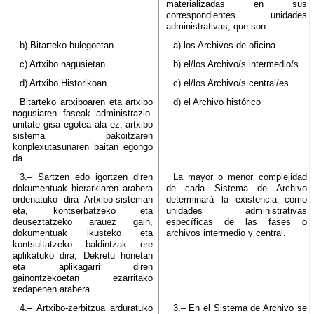
materializadas en sus
correspondientes unidades
administrativas, que son:
b) Bitarteko bulegoetan.
a) los Archivos de oficina
c) Artxibo nagusietan.
b) el/los Archivo/s intermedio/s
d) Artxibo Historikoan.
c) el/los Archivo/s central/es
Bitarteko artxiboaren eta artxibo
d) el Archivo histórico
nagusiaren faseak administrazio-
unitate gisa egotea ala ez, artxibo
sistema bakoitzaren
konplexutasunaren baitan egongo
da.
3.– Sartzen edo igortzen diren
La mayor o menor complejidad
dokumentuak hierarkiaren arabera
de cada Sistema de Archivo
ordenatuko dira Artxibo-sisteman
determinará la existencia como
eta, kontserbatzeko eta
unidades administrativas
deuseztatzeko arauez gain,
específicas de las fases o
dokumentuak ikusteko eta
archivos intermedio y central.
kontsultatzeko baldintzak ere
aplikatuko dira, Dekretu honetan
eta aplikagarri diren
gainontzekoetan ezarritako
xedapenen arabera.
4.– Artxibo-zerbitzua arduratuko
3.– En el Sistema de Archivo se