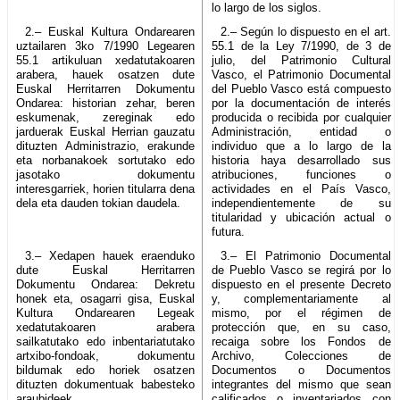
lo largo de los siglos.
2.– Euskal Kultura Ondarearen
2.– Según lo dispuesto en el art.
uztailaren 3ko 7/1990 Legearen
55.1 de la Ley 7/1990, de 3 de
55.1 artikuluan xedatutakoaren
julio, del Patrimonio Cultural
arabera, hauek osatzen dute
Vasco, el Patrimonio Documental
Euskal Herritarren Dokumentu
del Pueblo Vasco está compuesto
Ondarea: historian zehar, beren
por la documentación de interés
eskumenak, zereginak edo
producida o recibida por cualquier
jarduerak Euskal Herrian gauzatu
Administración, entidad o
dituzten Administrazio, erakunde
individuo que a lo largo de la
eta norbanakoek sortutako edo
historia haya desarrollado sus
jasotako dokumentu
atribuciones, funciones o
interesgarriek, horien titularra dena
actividades en el País Vasco,
dela eta dauden tokian daudela.
independientemente de su
titularidad y ubicación actual o
futura.
3.– Xedapen hauek eraenduko
3.– El Patrimonio Documental
dute Euskal Herritarren
de Pueblo Vasco se regirá por lo
Dokumentu Ondarea: Dekretu
dispuesto en el presente Decreto
honek eta, osagarri gisa, Euskal
y, complementariamente al
Kultura Ondarearen Legeak
mismo, por el régimen de
xedatutakoaren arabera
protección que, en su caso,
sailkatutako edo inbentariatutako
recaiga sobre los Fondos de
artxibo-fondoak, dokumentu
Archivo, Colecciones de
bildumak edo horiek osatzen
Documentos o Documentos
dituzten dokumentuak babesteko
integrantes del mismo que sean
araubideek.
calificados o inventariados con