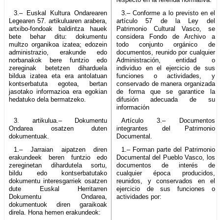
3.– Euskal Kultura Ondarearen
3.– Conforme a lo previsto en el
Legearen 57. artikuluaren arabera,
artículo 57 de la Ley del
artxibo-fondoak baldintza hauek
Patrimonio Cultural Vasco, se
bete behar ditu: dokumentu
considera Fondo de Archivo a
multzo organikoa izatea; edozein
todo conjunto orgánico de
administrazio, erakunde edo
documentos, reunido por cualquier
norbanakok bere funtzio edo
Administración, entidad o
zereginak betetzen diharduela
individuo en el ejercicio de sus
bildua izatea eta era antolatuan
funciones o actividades, y
kontserbatuta egotea, bertan
conservado de manera organizada
jasotako informazioa era egokian
de forma que se garantice la
hedatuko dela bermatzeko.
difusión adecuada de su
información
3. artikulua.– Dokumentu
Artículo 3.– Documentos
Ondarea osatzen duten
integrantes del Patrimonio
dokumentuak.
Documental.
1.– Jarraian aipatzen diren
1.– Forman parte del Patrimonio
erakundeek beren funtzio edo
Documental del Pueblo Vasco, los
zereginetan dihardutela sortu,
documentos de interés de
bildu edo kontserbatutako
cualquier época producidos,
dokumentu interesgarriek osatzen
reunidos, y conservados en el
dute Euskal Herritarren
ejercicio de sus funciones o
Dokumentu Ondarea,
actividades por:
dokumentuok diren garaikoak
direla. Hona hemen erakundeok: