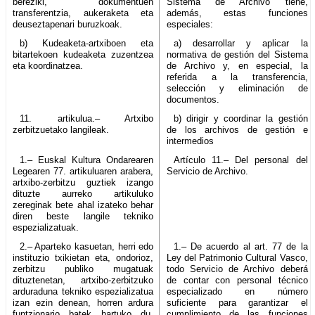
bereziki, dokumentuen
Sistema de Archivo tiene,
transferentzia, aukeraketa eta
además, estas funciones
deuseztapenari buruzkoak.
especiales:
b) Kudeaketa-artxiboen eta
a) desarrollar y aplicar la
bitartekoen kudeaketa zuzentzea
normativa de gestión del Sistema
eta koordinatzea.
de Archivo y, en especial, la
referida a la transferencia,
selección y eliminación de
documentos.
11. artikulua.– Artxibo
b) dirigir y coordinar la gestión
zerbitzuetako langileak.
de los archivos de gestión e
intermedios
1.– Euskal Kultura Ondarearen
Artículo 11.– Del personal del
Legearen 77. artikuluaren arabera,
Servicio de Archivo.
artxibo-zerbitzu guztiek izango
dituzte aurreko artikuluko
zereginak bete ahal izateko behar
diren beste langile tekniko
espezializatuak.
2.– Aparteko kasuetan, herri edo
1.– De acuerdo al art. 77 de la
instituzio txikietan eta, ondorioz,
Ley del Patrimonio Cultural Vasco,
zerbitzu publiko mugatuak
todo Servicio de Archivo deberá
dituztenetan, artxibo-zerbitzuko
de contar con personal técnico
arduraduna tekniko espezializatua
especializado en número
izan ezin denean, horren ardura
suficiente para garantizar el
funtzionario batek hartuko du,
cumplimiento de las funciones