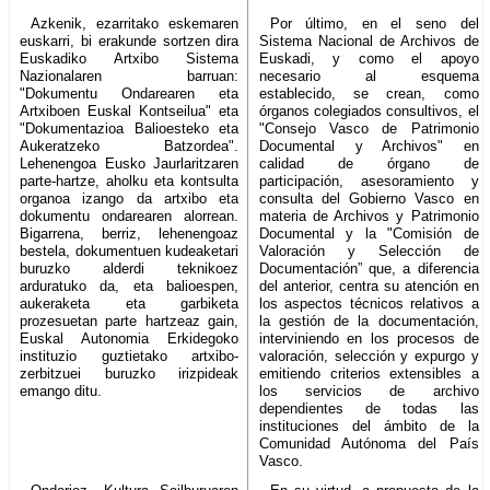
Azkenik, ezarritako eskemaren
Por último, en el seno del
euskarri, bi erakunde sortzen dira
Sistema Nacional de Archivos de
Euskadiko Artxibo Sistema
Euskadi, y como el apoyo
Nazionalaren barruan:
necesario al esquema
"Dokumentu Ondarearen eta
establecido, se crean, como
Artxiboen Euskal Kontseilua" eta
órganos colegiados consultivos, el
"Dokumentazioa Balioesteko eta
"Consejo Vasco de Patrimonio
Aukeratzeko Batzordea".
Documental y Archivos" en
Lehenengoa Eusko Jaurlaritzaren
calidad de órgano de
parte-hartze, aholku eta kontsulta
participación, asesoramiento y
organoa izango da artxibo eta
consulta del Gobierno Vasco en
dokumentu ondarearen alorrean.
materia de Archivos y Patrimonio
Bigarrena, berriz, lehenengoaz
Documental y la "Comisión de
bestela, dokumentuen kudeaketari
Valoración y Selección de
buruzko alderdi teknikoez
Documentación” que, a diferencia
arduratuko da, eta balioespen,
del anterior, centra su atención en
aukeraketa eta garbiketa
los aspectos técnicos relativos a
prozesuetan parte hartzeaz gain,
la gestión de la documentación,
Euskal Autonomia Erkidegoko
interviniendo en los procesos de
instituzio guztietako artxibo-
valoración, selección y expurgo y
zerbitzuei buruzko irizpideak
emitiendo criterios extensibles a
emango ditu.
los servicios de archivo
dependientes de todas las
instituciones del ámbito de la
Comunidad Autónoma del País
Vasco.