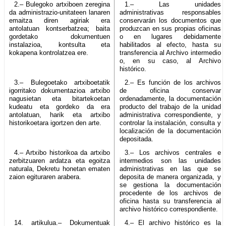
2.– Bulegoko artxiboen zeregina
1.– Las unidades
da administrazio-unitateen lanaren
administrativas responsables
emaitza diren agiriak era
conservarán los documentos que
antolatuan kontserbatzea; baita
produzcan en sus propias oficinas
gordetako dokumentuen
o en lugares debidamente
instalazioa, kontsulta eta
habilitados al efecto, hasta su
kokapena kontrolatzea ere.
transferencia al Archivo intermedio
o, en su caso, al Archivo
histórico.
3.– Bulegoetako artxiboetatik
2.– Es función de los archivos
igorritako dokumentazioa artxibo
de oficina conservar
nagusietan eta bitartekoetan
ordenadamente, la documentación
kudeatu eta gordeko da era
producto del trabajo de la unidad
antolatuan, harik eta artxibo
administrativa correspondiente, y
historikoetara igortzen den arte.
controlar la instalación, consulta y
localización de la documentación
depositada.
4.– Artxibo historikoa da artxibo
3.– Los archivos centrales e
zerbitzuaren ardatza eta egoitza
intermedios son las unidades
naturala, Dekretu honetan ematen
administrativas en las que se
zaion egituraren arabera.
deposita de manera organizada, y
se gestiona la documentación
procedente de los archivos de
oficina hasta su transferencia al
archivo histórico correspondiente.
14. artikulua.– Dokumentuak
4.– El archivo histórico es la