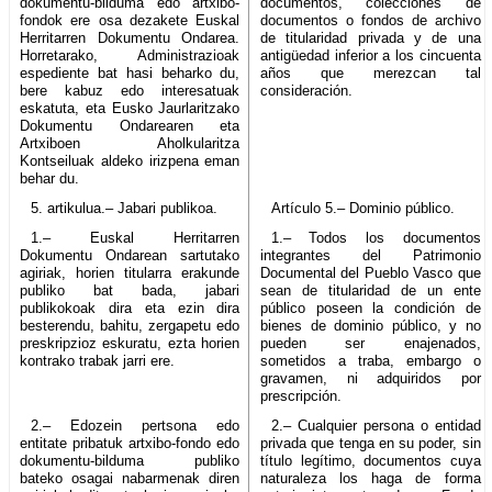
dokumentu-bilduma edo artxibo-
documentos, colecciones de
fondok ere osa dezakete Euskal
documentos o fondos de archivo
Herritarren Dokumentu Ondarea.
de titularidad privada y de una
Horretarako, Administrazioak
antigüedad inferior a los cincuenta
espediente bat hasi beharko du,
años que merezcan tal
bere kabuz edo interesatuak
consideración.
eskatuta, eta Eusko Jaurlaritzako
Dokumentu Ondarearen eta
Artxiboen Aholkularitza
Kontseiluak aldeko irizpena eman
behar du.
5. artikulua.– Jabari publikoa.
Artículo 5.– Dominio público.
1.– Euskal Herritarren
1.– Todos los documentos
Dokumentu Ondarean sartutako
integrantes del Patrimonio
agiriak, horien titularra erakunde
Documental del Pueblo Vasco que
publiko bat bada, jabari
sean de titularidad de un ente
publikokoak dira eta ezin dira
público poseen la condición de
besterendu, bahitu, zergapetu edo
bienes de dominio público, y no
preskripzioz eskuratu, ezta horien
pueden ser enajenados,
kontrako trabak jarri ere.
sometidos a traba, embargo o
gravamen, ni adquiridos por
prescripción.
2.– Edozein pertsona edo
2.– Cualquier persona o entidad
entitate pribatuk artxibo-fondo edo
privada que tenga en su poder, sin
dokumentu-bilduma publiko
título legítimo, documentos cuya
bateko osagai nabarmenak diren
naturaleza los haga de forma