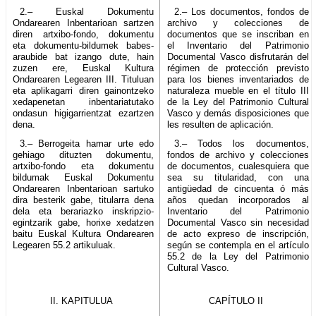
2.– Euskal Dokumentu
2.– Los documentos, fondos de
Ondarearen Inbentarioan sartzen
archivo y colecciones de
diren artxibo-fondo, dokumentu
documentos que se inscriban en
eta dokumentu-bildumek babes-
el Inventario del Patrimonio
araubide bat izango dute, hain
Documental Vasco disfrutarán del
zuzen ere, Euskal Kultura
régimen de protección previsto
Ondarearen Legearen III. Tituluan
para los bienes inventariados de
eta aplikagarri diren gainontzeko
naturaleza mueble en el título III
xedapenetan inbentariatutako
de la Ley del Patrimonio Cultural
ondasun higigarrientzat ezartzen
Vasco y demás disposiciones que
dena.
les resulten de aplicación.
3.– Berrogeita hamar urte edo
3.– Todos los documentos,
gehiago dituzten dokumentu,
fondos de archivo y colecciones
artxibo-fondo eta dokumentu
de documentos, cualesquiera que
bildumak Euskal Dokumentu
sea su titularidad, con una
Ondarearen Inbentarioan sartuko
antigüedad de cincuenta ó más
dira besterik gabe, titularra dena
años quedan incorporados al
dela eta berariazko inskripzio-
Inventario del Patrimonio
egintzarik gabe, horixe xedatzen
Documental Vasco sin necesidad
baitu Euskal Kultura Ondarearen
de acto expreso de inscripción,
Legearen 55.2 artikuluak.
según se contempla en el artículo
55.2 de la Ley del Patrimonio
Cultural Vasco.
II. KAPITULUA
CAPÍTULO II