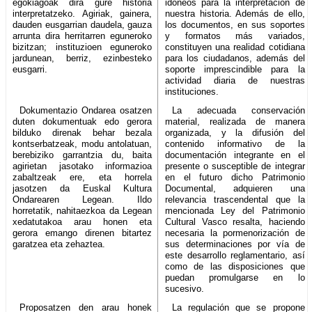
egokiagoak dira gure historia
idóneos para la interpretación de
interpretatzeko. Agiriak, gainera,
nuestra historia. Además de ello,
dauden eusgarrian daudela, gauza
los documentos, en sus soportes
arrunta dira herritarren eguneroko
y formatos más variados,
bizitzan; instituzioen eguneroko
constituyen una realidad cotidiana
jardunean, berriz, ezinbesteko
para los ciudadanos, además del
eusgarri.
soporte imprescindible para la
actividad diaria de nuestras
instituciones.
Dokumentazio Ondarea osatzen
La adecuada conservación
duten dokumentuak edo gerora
material, realizada de manera
bilduko direnak behar bezala
organizada, y la difusión del
kontserbatzeak, modu antolatuan,
contenido informativo de la
berebiziko garrantzia du, baita
documentación integrante en el
agirietan jasotako informazioa
presente o susceptible de integrar
zabaltzeak ere, eta horrela
en el futuro dicho Patrimonio
jasotzen da Euskal Kultura
Documental, adquieren una
Ondarearen Legean. Ildo
relevancia trascendental que la
horretatik, nahitaezkoa da Legean
mencionada Ley del Patrimonio
xedatutakoa arau honen eta
Cultural Vasco resalta, haciendo
gerora emango direnen bitartez
necesaria la pormenorización de
garatzea eta zehaztea.
sus determinaciones por vía de
este desarrollo reglamentario, así
como de las disposiciones que
puedan promulgarse en lo
sucesivo.
Proposatzen den arau honek
La regulación que se propone