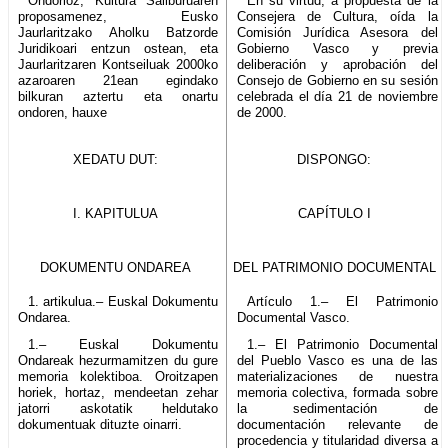
Ondorioz, Kultura Sailburuaren
En su virtud, a propuesta de la
proposamenez, Eusko
Consejera de Cultura, oída la
Jaurlaritzako Aholku Batzorde
Comisión Jurídica Asesora del
Juridikoari entzun ostean, eta
Gobierno Vasco y previa
Jaurlaritzaren Kontseiluak 2000ko
deliberación y aprobación del
azaroaren 21ean egindako
Consejo de Gobierno en su sesión
bilkuran aztertu eta onartu
celebrada el día 21 de noviembre
ondoren, hauxe
de 2000.
XEDATU DUT:
DISPONGO:
I. KAPITULUA
CAPÍTULO I
DOKUMENTU ONDAREA
DEL PATRIMONIO DOCUMENTAL
1. artikulua.– Euskal Dokumentu
Artículo 1.– El Patrimonio
Ondarea.
Documental Vasco.
1.– Euskal Dokumentu
1.– El Patrimonio Documental
Ondareak hezurmamitzen du gure
del Pueblo Vasco es una de las
memoria kolektiboa. Oroitzapen
materializaciones de nuestra
horiek, hortaz, mendeetan zehar
memoria colectiva, formada sobre
jatorri askotatik heldutako
la sedimentación de
dokumentuak dituzte oinarri.
documentación relevante de
procedencia y titularidad diversa a