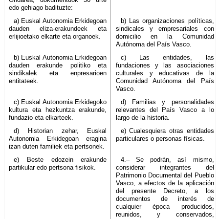
edo gehiago badituzte:
a) Euskal Autonomia Erkidegoan
b) Las organizaciones políticas,
dauden eliza-erakundeek eta
sindicales y empresariales con
erlijioetako elkarte eta organoek.
domicilio en la Comunidad
Autónoma del País Vasco.
b) Euskal Autonomia Erkidegoan
c) Las entidades, las
dauden erakunde politiko eta
fundaciones y las asociaciones
sindikalek eta enpresarioen
culturales y educativas de la
entitateek.
Comunidad Autónoma del País
Vasco.
c) Euskal Autonomia Erkidegoko
d) Familias y personalidades
kultura eta hezkuntza erakunde,
relevantes del País Vasco a lo
fundazio eta elkarteek.
largo de la historia.
d) Historian zehar, Euskal
e) Cualesquiera otras entidades
Autonomia Erkidegoan eragina
particulares o personas físicas.
izan duten familiek eta pertsonek.
e) Beste edozein erakunde
4.– Se podrán, así mismo,
partikular edo pertsona fisikok.
considerar integrantes del
Patrimonio Documental del Pueblo
Vasco, a efectos de la aplicación
del presente Decreto, a los
documentos de interés de
cualquier época producidos,
reunidos, y conservados,