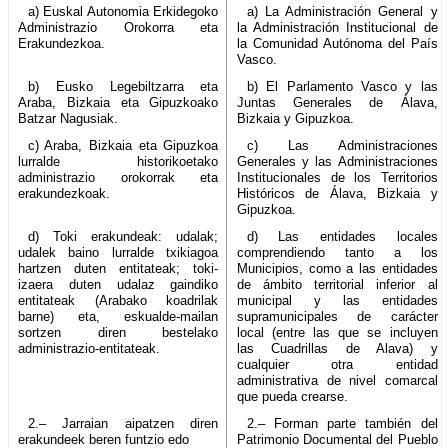
a) Euskal Autonomia Erkidegoko
a) La Administración General y
Administrazio Orokorra eta
la Administración Institucional de
Erakundezkoa.
la Comunidad Autónoma del País
Vasco.
b) Eusko Legebiltzarra eta
b) El Parlamento Vasco y las
Araba, Bizkaia eta Gipuzkoako
Juntas Generales de Álava,
Batzar Nagusiak.
Bizkaia y Gipuzkoa.
c) Araba, Bizkaia eta Gipuzkoa
c) Las Administraciones
lurralde historikoetako
Generales y las Administraciones
administrazio orokorrak eta
Institucionales de los Territorios
erakundezkoak.
Históricos de Álava, Bizkaia y
Gipuzkoa.
d) Toki erakundeak: udalak;
d) Las entidades locales
udalek baino lurralde txikiagoa
comprendiendo tanto a los
hartzen duten entitateak; toki-
Municipios, como a las entidades
izaera duten udalaz gaindiko
de ámbito territorial inferior al
entitateak (Arabako koadrilak
municipal y las entidades
barne) eta, eskualde-mailan
supramunicipales de carácter
sortzen diren bestelako
local (entre las que se incluyen
administrazio-entitateak.
las Cuadrillas de Alava) y
cualquier otra entidad
administrativa de nivel comarcal
que pueda crearse.
2.– Jarraian aipatzen diren
2.– Forman parte también del
erakundeek beren funtzio edo
Patrimonio Documental del Pueblo