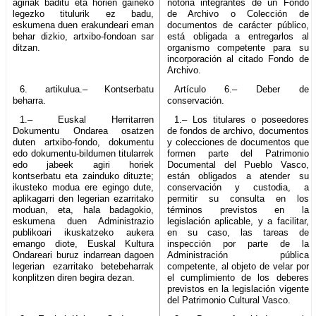
agiriak baditu eta horien gaineko
notoria integrantes de un Fondo
legezko titulurik ez badu,
de Archivo o Colección de
eskumena duen erakundeari eman
documentos de carácter público,
behar dizkio, artxibo-fondoan sar
está obligada a entregarlos al
ditzan.
organismo competente para su
incorporación al citado Fondo de
Archivo.
6. artikulua.– Kontserbatu
Artículo 6.– Deber de
beharra.
conservación.
1.– Euskal Herritarren
1.– Los titulares o poseedores
Dokumentu Ondarea osatzen
de fondos de archivo, documentos
duten artxibo-fondo, dokumentu
y colecciones de documentos que
edo dokumentu-bildumen titularrek
formen parte del Patrimonio
edo jabeek agiri horiek
Documental del Pueblo Vasco,
kontserbatu eta zainduko dituzte;
están obligados a atender su
ikusteko modua ere egingo dute,
conservación y custodia, a
aplikagarri den legerian ezarritako
permitir su consulta en los
moduan, eta, hala badagokio,
términos previstos en la
eskumena duen Administrazio
legislación aplicable, y a facilitar,
publikoari ikuskatzeko aukera
en su caso, las tareas de
emango diote, Euskal Kultura
inspección por parte de la
Ondareari buruz indarrean dagoen
Administración pública
legerian ezarritako betebeharrak
competente, al objeto de velar por
konplitzen diren begira dezan.
el cumplimiento de los deberes
previstos en la legislación vigente
del Patrimonio Cultural Vasco.