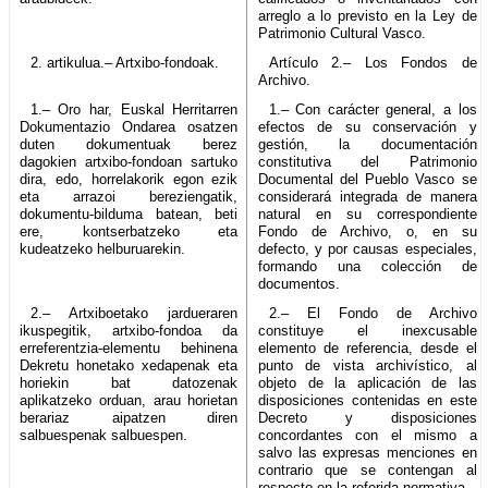
arreglo a lo previsto en la Ley de
Patrimonio Cultural Vasco.
2. artikulua.– Artxibo-fondoak.
Artículo 2.– Los Fondos de
Archivo.
1.– Oro har, Euskal Herritarren
1.– Con carácter general, a los
Dokumentazio Ondarea osatzen
efectos de su conservación y
duten dokumentuak berez
gestión, la documentación
dagokien artxibo-fondoan sartuko
constitutiva del Patrimonio
dira, edo, horrelakorik egon ezik
Documental del Pueblo Vasco se
eta arrazoi bereziengatik,
considerará integrada de manera
dokumentu-bilduma batean, beti
natural en su correspondiente
ere, kontserbatzeko eta
Fondo de Archivo, o, en su
kudeatzeko helburuarekin.
defecto, y por causas especiales,
formando una colección de
documentos.
2.– Artxiboetako jardueraren
2.– El Fondo de Archivo
ikuspegitik, artxibo-fondoa da
constituye el inexcusable
erreferentzia-elementu behinena
elemento de referencia, desde el
Dekretu honetako xedapenak eta
punto de vista archivístico, al
horiekin bat datozenak
objeto de la aplicación de las
aplikatzeko orduan, arau horietan
disposiciones contenidas en este
berariaz aipatzen diren
Decreto y disposiciones
salbuespenak salbuespen.
concordantes con el mismo a
salvo las expresas menciones en
contrario que se contengan al
respecto en la referida normativa.