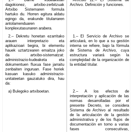
dagokionez, artxibo-zerbitzuak
Archivo. Definición y funciones.
Artxibo Sistemaren formula
hartuko du. Horren egitura aldatu
egingo da, erakunde titularraren
antolamenduaren
konplexutasunaren arabera.
2.– Dekretu honetan ezarritako
1.– El Servicio de Archivo se
arauen interpretazio eta
articulará, en lo que a su gestión
aplikazioari begira, bi elementu
interna se refiere, bajo la fórmula
hauek uztartzearen emaitza joko
de Sistema de Archivo, cuya
da artxibo-sistematzat:
estructura variará según la
administrazio-kudeaketa eta
complejidad de la organización de
dokumentuen fluxua fase jarraitu
la entidad titular.
zenbaiten inguruan. Fase horiek
kasuan kasuko administrazio-
unitateetan gauzatuko dira, hau
da:
a) Bulegoko artxiboetan.
2.– A los efectos de
interpretación y aplicación de las
normas desarrolladas por el
presente Decreto, se considera
Sistema de Archivo al resultado
de la articulación de la gestión
administrativa y de los flujos de
documentación en torno a varias
fases consecutivas,