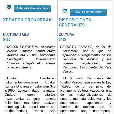
Azterketa dokumentala
Análisis documental
XEDAPEN OROKORRAK
DISPOSICIONES
GENERALES
KULTURA SAILA
CULTURA
5495
5495
232/2000 DEKRETUA, azaroaren
DECRETO 232/2000, de 21 de
21ekoa, Artxibo Zerbitzuetako
noviembre, por el que se
Araudia eta Euskal Autonomia
aprueban el Reglamento de los
Erkidegoko Dokumentazio
Servicios de Archivo y las
Ondarea erregulatzeko arauak
normas reguladoras del
onartzen dituena.
Patrimonio Documental del País
Vasco.
Euskal Herritarren
El Patrimonio Documental del
dokumentazio-ondarea Euskal
Pueblo Vasco, regulado en la Ley
Kultura Ondarearen uztailaren 3ko
7/1990, de 3 de julio, del
7/1990 Legean dago araututa.
Patrimonio Cultural Vasco, es una
Ondare horren bitartez
de las materializaciones de
hezurmamitu da gure memoria
nuestra memoria colectiva, y los
kolektiboa, eta berori osatzen
documentos, expedientes y
duten agiriak, espedienteak eta
fondos de archivo que lo
artxibo-fondoak tresna ezin
componen son instrumentos