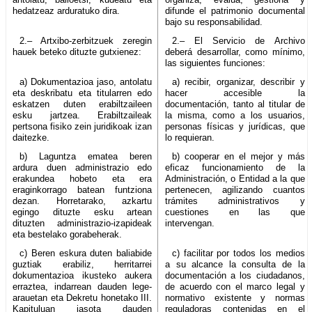
hedatzeaz arduratuko dira.
difunde el patrimonio documental
bajo su responsabilidad.
2.– Artxibo-zerbitzuek zeregin
2.– El Servicio de Archivo
hauek beteko dituzte gutxienez:
deberá desarrollar, como mínimo,
las siguientes funciones:
a) Dokumentazioa jaso, antolatu
a) recibir, organizar, describir y
eta deskribatu eta titularren edo
hacer accesible la
eskatzen duten erabiltzaileen
documentación, tanto al titular de
esku jartzea. Erabiltzaileak
la misma, como a los usuarios,
pertsona fisiko zein juridikoak izan
personas físicas y jurídicas, que
daitezke.
lo requieran.
b) Laguntza ematea beren
b) cooperar en el mejor y más
ardura duen administrazio edo
eficaz funcionamiento de la
erakundea hobeto eta era
Administración, o Entidad a la que
eraginkorrago batean funtziona
pertenecen, agilizando cuantos
dezan. Horretarako, azkartu
trámites administrativos y
egingo dituzte esku artean
cuestiones en las que
dituzten administrazio-izapideak
intervengan.
eta bestelako gorabeherak.
c) Beren eskura duten baliabide
c) facilitar por todos los medios
guztiak erabiliz, herritarrei
a su alcance la consulta de la
dokumentazioa ikusteko aukera
documentación a los ciudadanos,
erraztea, indarrean dauden lege-
de acuerdo con el marco legal y
arauetan eta Dekretu honetako III.
normativo existente y normas
Kapituluan jasota dauden
reguladoras contenidas en el