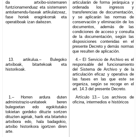
da artxibo-sistemaren
articularán de forma jerárquica y
funtzionamenduaz eta sistemaren
ordenada los ingresos y
antolamendu-faseak artikulatzeaz,
transferencias de documentación,
fase horiek eraginkorrak eta
y se aplicarán las normas de
operatiboak izan daitezen.
conservación y eliminación de los
documentos, además de las
condiciones de acceso y consulta
de la documentación, según las
disposiciones contenidas en el
presente Decreto y demás normas
que resulten de aplicación.
13. artikulua.– Bulegoko
4.– El Servicio de Archivo es el
artxiboak, bitartekoak eta
responsable del funcionamiento
historikoak.
del Sistema de Archivo y de la
articulación eficaz y operativa de
las fases en las que este se
organiza, según se recoge en el
art. 14.3 del presente Decreto.
1.– Horren ardura duten
Artículo 13.– Los archivos de
administrazio-unitateek beren
oficina, intermedios e históricos
bulegoetan edo egokitutako
tokietan gordeko dituzte sortzen
dituzten agiriak, harik eta bitarteko
artxibora edo, hala badagokio,
artxibo historikora igortzen diren
arte.