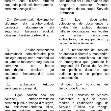
sortzen edo biltzen dituzten
Documental del Pueblo Vasco con
erakunde publikoek beren artxibo-
arreglo al presente Decreto,
zerbitzua izango dute.
dispondrán de su propio Servicio
de Archivo.
2.– Dokumentuak, dokumentu-
2.– Los documentos,
bildumak eta artxibo-fondoak
colecciones de documentos y
barnegiro, ekipamendu eta
fondos de archivo deberán
segurtasun baldintza egokiak
hallarse depositados en locales
dituzten lokaletan gordeko dira.
que reúnan condiciones
ambientales, de equipamiento y
de seguridad adecuadas.
3.– Artxibo-zerbitzuaren
3.– El responsable del servicio
arduradunak larrialdietarako plan
de archivo elaborará y mantendrá,
bat egin eta egunean mantenduko
debidamente actualizado, un plan
du, artxibo-fondoaren segurtasuna
de emergencia que garantice la
bermatzeko eta horren
integridad del Fondo de Archivo
kontserbazioa arriskuan jar
ante posibles desastres que
dezaketen hondamendiei aurre
pudieren poner en peligro su
egiteko.
conservación.
10. artikulua.– Artxibo-
Artículo 10.– Funciones del
zerbitzuaren zereginak.
Servicio de Archivo
1.– Egon dauden edo sor
1.– Los Servicios de Archivo,
daitezen artxibo-zerbitzuak
existentes o que se creen,
zerbitzu publiko izango dira legez,
tendrán la calificación legal de
eta dokumentu-ondarea bildu,
Servicio Público que recoge,
antolatu, balioetsi, kudeatu eta
organiza, evalúa, gestiona y