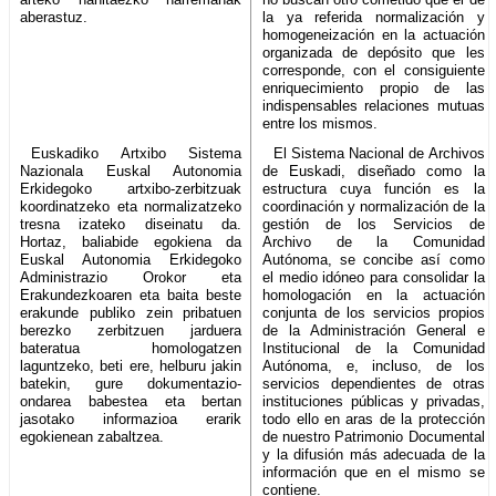
aberastuz.
la ya referida normalización y
homogeneización en la actuación
organizada de depósito que les
corresponde, con el consiguiente
enriquecimiento propio de las
indispensables relaciones mutuas
entre los mismos.
Euskadiko Artxibo Sistema
El Sistema Nacional de Archivos
Nazionala Euskal Autonomia
de Euskadi, diseñado como la
Erkidegoko artxibo-zerbitzuak
estructura cuya función es la
koordinatzeko eta normalizatzeko
coordinación y normalización de la
tresna izateko diseinatu da.
gestión de los Servicios de
Hortaz, baliabide egokiena da
Archivo de la Comunidad
Euskal Autonomia Erkidegoko
Autónoma, se concibe así como
Administrazio Orokor eta
el medio idóneo para consolidar la
Erakundezkoaren eta baita beste
homologación en la actuación
erakunde publiko zein pribatuen
conjunta de los servicios propios
berezko zerbitzuen jarduera
de la Administración General e
bateratua homologatzen
Institucional de la Comunidad
laguntzeko, beti ere, helburu jakin
Autónoma, e, incluso, de los
batekin, gure dokumentazio-
servicios dependientes de otras
ondarea babestea eta bertan
instituciones públicas y privadas,
jasotako informazioa erarik
todo ello en aras de la protección
egokienean zabaltzea.
de nuestro Patrimonio Documental
y la difusión más adecuada de la
información que en el mismo se
contiene.