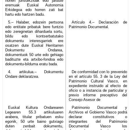
horien jurisdikzioak edo jardute
eremuak Euskal Autonomia
Erkidegoa edo horren zati bat
hartu edo hartzen badu.
5.– Halaber, edozein pertsona
Artículo 4.– Declaración de
edo entitate pribatuk bere funtzio
Patrimonio Documental.
edo zereginetan diharduela sortu,
bildu edo kontserbatutako
dokumentu interesgarriek ere
osatzen dute Euskal Herritarren
Dokumentu Ondarea,
dokumentuok 50 urte edo gehiago
badituzte eta artxibo-fondoa edo
dokumentu-bilduma eratu bada.
4. artikulua.– Dokumentu
De conformidad con lo prevenido
Ondare deklaratzea.
en el artículo 55. 3 de la Ley del
Patrimonio Cultural Vasco, en
expediente instruido al efecto de
oficio o a instancia de particular y
previo informe preceptivo del
Consejo Asesor de
Euskal Kultura Ondarearen
Patrimonio Documental y
Legearen 55.3 artikuluaren
Archivos el Gobierno Vasco podrá
arabera, titular pribatuen esku
declarar constitutivos o
egonik, 50 urte baino gutxiago
integrantes del Patrimonio
duten zenbait dokumentu,
Documental Vasco los