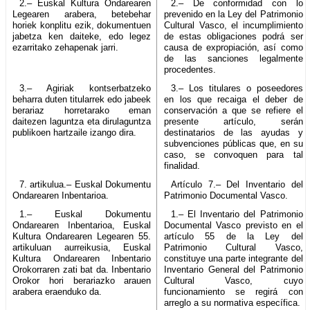
2.– Euskal Kultura Ondarearen
2.– De conformidad con lo
Legearen arabera, betebehar
prevenido en la Ley del Patrimonio
horiek konplitu ezik, dokumentuen
Cultural Vasco, el incumplimiento
jabetza ken daiteke, edo legez
de estas obligaciones podrá ser
ezarritako zehapenak jarri.
causa de expropiación, así como
de las sanciones legalmente
procedentes.
3.– Agiriak kontserbatzeko
3.– Los titulares o poseedores
beharra duten titularrek edo jabeek
en los que recaiga el deber de
berariaz horretarako eman
conservación a que se refiere el
daitezen laguntza eta dirulaguntza
presente artículo, serán
publikoen hartzaile izango dira.
destinatarios de las ayudas y
subvenciones públicas que, en su
caso, se convoquen para tal
finalidad.
7. artikulua.– Euskal Dokumentu
Artículo 7.– Del Inventario del
Ondarearen Inbentarioa.
Patrimonio Documental Vasco.
1.– Euskal Dokumentu
1.– El Inventario del Patrimonio
Ondarearen Inbentarioa, Euskal
Documental Vasco previsto en el
Kultura Ondarearen Legearen 55.
artículo 55 de la Ley del
artikuluan aurreikusia, Euskal
Patrimonio Cultural Vasco,
Kultura Ondarearen Inbentario
constituye una parte integrante del
Orokorraren zati bat da. Inbentario
Inventario General del Patrimonio
Orokor hori berariazko arauen
Cultural Vasco, cuyo
arabera eraenduko da.
funcionamiento se regirá con
arreglo a su normativa específica.