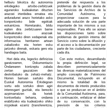
helburu bikoitza du: autonomia
pretende dar respuesta a los
erkidegoko artxibo-zerbitzuek
problemas de la gestión diaria de
eguneroko kudeaketan dituzten
los Servicios de Archivo de la
arazoei irtenbidea ematea eta
Comunidad Autónoma, y
arduradunei arazo horietako asko
proporcionar cauces para la
konpontzeko bide egokiak
adecuada solución de una parte
eskaintzea. Horretarako, bildu
importante de los mismos a sus
egiten dira zerbitzuaren barne
responsables. Para ello se aúnan
kudeaketako arazoak
las disposiciones tanto sobre
konpontzeko diren xedapenak eta
problemas de gestión interna del
informazioa herritarren artean
Servicio como sobre la difusión y
zabaltzeko eta horien esku
el acceso a la documentación por
jartzeko direnak, eskaria gero eta
parte de los ciudadanos, creciente
handiagoa baita.
cada día.
Hori dela eta, legezko definizioa
Con este motivo, desarrollando
garatzearren, Dokumentazio
la propia definición legal, se
Ondarearen kontzeptu zabala
describen pormenorizadamente
zertan gauzatzen den
las diversas materializaciones del
deskribatuko da zehatz-mehatz.
amplio concepto de Patrimonio
Horren barruan sartuko dira
Documental, incluyendo en el
Euskal Autonomia Erkidegoan
mismo la totalidad de los
sortu edo sortuko diren agiri
documentos de interés producidos
interesgarri guztiak, eta bereziki
o que se produzcan en el ámbito
azpimarratzen da horiek
de la Comunidad Autónoma, para,
kontserbatu beharra, ondarea
a continuación, enfatizar el deber
erabiltzeko eta kudeatzeko ohiko
de su conservación, con la
irizpideak ezarriz (transferentzia,
previsión de los criterios