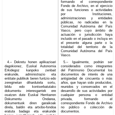
formando el correspondiente
Fondo de Archivo, en el ejercicio
de sus funciones o actividades
por Instituciones,
administraciones y entidades
públicas, no radicadas en la
Comunidad Autónoma del País
Vasco, pero cuyo ámbito de
actuación o jurisdicción haya
incluido en el pasado o incluya en
el presente alguna parte o la
totalidad del territorio de la
Comunidad Autónoma del País
Vasco.
4.– Dekretu honen aplikazioari
5.– Igualmente, podrán ser
dagokionez, Euskal Autonomia
considerados como integrantes
Erkidegoz kanpoko zenbait
del Patrimonio Documental los
erakunde, administrazio eta
documentos de interés de una
entitate publikok beren funtzio edo
antigüedad de cincuenta o más
zereginetan dihardutela sortu,
años, que hayan sido producidos,
bildu edo kontserbatutako
reunidos y conservados en el
dokumentu interesgarriek ere
desarrollo de sus actividades por
osatzen dute Euskal Herritarren
cualquier persona o entidad
Dokumentu Ondarea,
privada, formando el
dokumentuok diren garaikoak
correspondiente Fondo de Archivo
direla, baldin eta artxibo-fondoa
no público o colección de
eratuta badago eta erakunde
documentos.