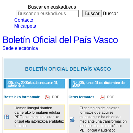
Buscar en euskadi.eus
Buscar
Contacto
Mi carpeta
Boletín Oficial del País Vasco
Sede electrónica
235. zk., 2000eko abenduaren 11,
N.º
235
, lunes 11 de diciembre de
astelehena
2000
Bestelako formatuak:
PDF
Otros formatos:
PDF
Hemen ikusgai dauden
El contenido de los otros
gainerako formatuen edukia
formatos que aquí se
PDF dokumentu elektroniko
muestran, se ha obtenido
ofizial eta jatorrizkoa eraldatuz
mediante una transformación
lortu da
del documento electrónico
PDF oficial y auténtico