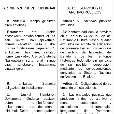
ARTXIBO-ZERBITZU PUBLIKOAK
DE LOS SERVICIOS DE
ARCHIVO PÚBLICOS
8. artikulua.– Kanpo gelditzen
Artículo 8.– Archivos públicos
diren artxiboak.
excluidos
Estatuaren eta lurralde
De conformidad con lo previsto
historikoen artxibo-zerbitzuei ez
en el artículo 74 de la Ley del
zaie Dekretu hau aplikatuko,
Patrimonio Cultural Vasco, quedan
horrela xedatzen baita Euskal
excluidos del ámbito de aplicación
Kultura Ondarearen Legearen 74.
del presente Decreto los servicios
artikuluan. Hala ere, zerbitzu
de archivo de titularidad del
horiek Euskadiko Artxibo Sistema
Estado y de los Territorios
Nazionalean sartu ahal izango
Históricos todo ello sin perjuicio
dira, horretarako hitzarmena
de su posible incorporación,
sinatuz gero.
mediante los correspondientes
convenios, al Sistema Nacional
de Archivos de Euskadi.
9. artikulua.– Sortzeko
Artículo 9.– Obligatoriedad de su
obligazioa eta instalazioak.
creación e instalaciones.
1.– Euskal Herritarren
1.– Las entidades públicas que
Dokumentu Ondarea osatzen
producen fondos de archivo o
duten artxibo-fondoak,
reúnen documentos, y
dokumentuak edo dokumentu-
colecciones documentales
bildumak Dekretu honen arabera
integrantes del Patrimonio