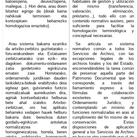
balioespena, deuseztapena,
habituales de gestión y utilización
mailegua...). Hori dena, arau doien
del mismo (transferencia,
bitartez egingo da (doiak baina
valoración, eliminación,
nahikoak terminoen eta
préstamo...), todo ello con un
kontzeptuen beharrezko
contenido normativo austero, pero
homologazioa errazteko).
suficiente para facilitar la
homologación terminológica y
conceptual necesarias.
Arau sistema bakarra ezarriko
Se articula un sistema
da artxibo-zerbitzu guztietarako –
normativo común a todos los
foru-erakundeen eta Estatuaren
Servicios de Archivo, con las
zerbitzuetarako izan ezik– eta
excepciones legales de los
dagokien dokumentu-ondarearen
archivos forales y los del Estado,
zatia gordetzeko eginkizuna
encomendándoles la tarea común
ematen zaie. Horretarako,
de preservar aquella parte del
ordenamendu juridikoan dauden
Patrimonio Documental que les
lankidetza-bideak erabiltzeko deia
corresponde, a través del
egiteaz gain, gutxieneko funtzio
llamamiento expreso a las
normalizatuak aurreikusten dira,
fórmulas de colaboración
agiriak kontserbatzeko helburua
existentes en nuestro
bete ahal izateko. Artxibo-
Ordenamiento Jurídico, y
zerbitzuei, oro har, aplikatu
contemplando un mínimo de
beharreko xedapen hauek helburu
funciones normalizadas en aras al
bakarra dute: berezkoa duten
cumplimiento del fin mismo de su
gordailu-eginkizun antolatua
conservación. Estas
normalizatzea eta
disposiciones de aplicación
homogeneizatzea; horrela, beren
general a los Servicios de Archivo
arteko nahitaezko harremanak
no buscan otro cometido que el de