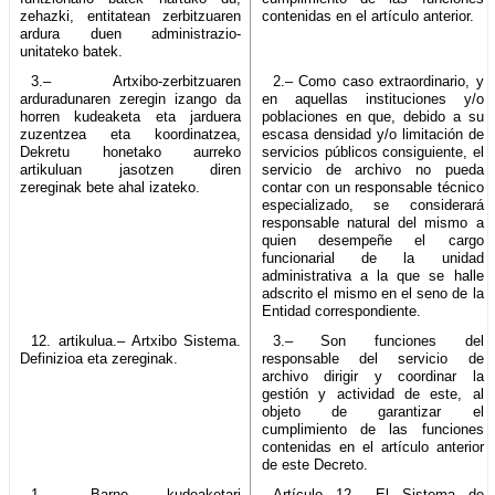
zehazki, entitatean zerbitzuaren
contenidas en el artículo anterior.
ardura duen administrazio-
unitateko batek.
3.– Artxibo-zerbitzuaren
2.– Como caso extraordinario, y
arduradunaren zeregin izango da
en aquellas instituciones y/o
horren kudeaketa eta jarduera
poblaciones en que, debido a su
zuzentzea eta koordinatzea,
escasa densidad y/o limitación de
Dekretu honetako aurreko
servicios públicos consiguiente, el
artikuluan jasotzen diren
servicio de archivo no pueda
zereginak bete ahal izateko.
contar con un responsable técnico
especializado, se considerará
responsable natural del mismo a
quien desempeñe el cargo
funcionarial de la unidad
administrativa a la que se halle
adscrito el mismo en el seno de la
Entidad correspondiente.
12. artikulua.– Artxibo Sistema.
3.– Son funciones del
Definizioa eta zereginak.
responsable del servicio de
archivo dirigir y coordinar la
gestión y actividad de este, al
objeto de garantizar el
cumplimiento de las funciones
contenidas en el artículo anterior
de este Decreto.
1.– Barne kudeaketari
Artículo 12.– El Sistema de