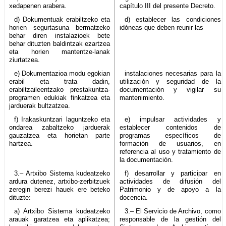
xedapenen arabera.
capítulo III del presente Decreto.
d) Dokumentuak erabiltzeko eta
d) establecer las condiciones
horien segurtasuna bermatzeko
idóneas que deben reunir las
behar diren instalazioek bete
behar dituzten baldintzak ezartzea
eta horien mantentze-lanak
ziurtatzea.
e) Dokumentazioa modu egokian
instalaciones necesarias para la
erabil eta trata dadin,
utilización y seguridad de la
erabiltzaileentzako prestakuntza-
documentación y vigilar su
programen edukiak finkatzea eta
mantenimiento.
jarduerak bultzatzea.
f) Irakaskuntzari laguntzeko eta
e) impulsar actividades y
ondarea zabaltzeko jarduerak
establecer contenidos de
gauzatzea eta horietan parte
programas específicos de
hartzea.
formación de usuarios, en
referencia al uso y tratamiento de
la documentación.
3.– Artxibo Sistema kudeatzeko
f) desarrollar y participar en
ardura dutenez, artxibo-zerbitzuek
actividades de difusión del
zeregin berezi hauek ere beteko
Patrimonio y de apoyo a la
dituzte:
docencia.
a) Artxibo Sistema kudeatzeko
3.– El Servicio de Archivo, como
arauak garatzea eta aplikatzea;
responsable de la gestión del