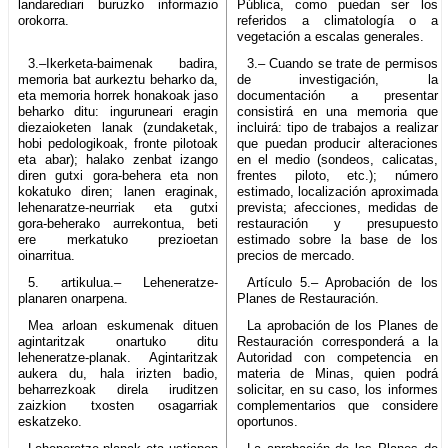
landarediari buruzko informazio
Pública, como puedan ser los
orokorra.
referidos a climatología o a
vegetación a escalas generales.
3.–Ikerketa-baimenak badira,
3.– Cuando se trate de permisos
memoria bat aurkeztu beharko da,
de investigación, la
eta memoria horrek honakoak jaso
documentación a presentar
beharko ditu: inguruneari eragin
consistirá en una memoria que
diezaioketen lanak (zundaketak,
incluirá: tipo de trabajos a realizar
hobi pedologikoak, fronte pilotoak
que puedan producir alteraciones
eta abar); halako zenbat izango
en el medio (sondeos, calicatas,
diren gutxi gora-behera eta non
frentes piloto, etc.); número
kokatuko diren; lanen eraginak,
estimado, localización aproximada
lehenaratze-neurriak eta gutxi
prevista; afecciones, medidas de
gora-beherako aurrekontua, beti
restauración y presupuesto
ere merkatuko prezioetan
estimado sobre la base de los
oinarritua.
precios de mercado.
5. artikulua.– Leheneratze-
Artículo 5.– Aprobación de los
planaren onarpena.
Planes de Restauración.
Mea arloan eskumenak dituen
La aprobación de los Planes de
agintaritzak onartuko ditu
Restauración corresponderá a la
leheneratze-planak. Agintaritzak
Autoridad con competencia en
aukera du, hala irizten badio,
materia de Minas, quien podrá
beharrezkoak direla iruditzen
solicitar, en su caso, los informes
zaizkion txosten osagarriak
complementarios que considere
eskatzeko.
oportunos.