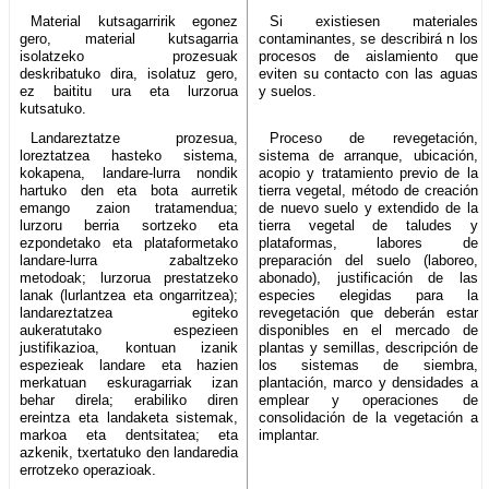
Material kutsagarririk egonez
Si existiesen materiales
gero, material kutsagarria
contaminantes, se describirá n los
isolatzeko prozesuak
procesos de aislamiento que
deskribatuko dira, isolatuz gero,
eviten su contacto con las aguas
ez baititu ura eta lurzorua
y suelos.
kutsatuko.
Landareztatze prozesua,
Proceso de revegetación,
loreztatzea hasteko sistema,
sistema de arranque, ubicación,
kokapena, landare-lurra nondik
acopio y tratamiento previo de la
hartuko den eta bota aurretik
tierra vegetal, método de creación
emango zaion tratamendua;
de nuevo suelo y extendido de la
lurzoru berria sortzeko eta
tierra vegetal de taludes y
ezpondetako eta plataformetako
plataformas, labores de
landare-lurra zabaltzeko
preparación del suelo (laboreo,
metodoak; lurzorua prestatzeko
abonado), justificación de las
lanak (lurlantzea eta ongarritzea);
especies elegidas para la
landareztatzea egiteko
revegetación que deberán estar
aukeratutako espezieen
disponibles en el mercado de
justifikazioa, kontuan izanik
plantas y semillas, descripción de
espezieak landare eta hazien
los sistemas de siembra,
merkatuan eskuragarriak izan
plantación, marco y densidades a
behar direla; erabiliko diren
emplear y operaciones de
ereintza eta landaketa sistemak,
consolidación de la vegetación a
markoa eta dentsitatea; eta
implantar.
azkenik, txertatuko den landaredia
errotzeko operazioak.