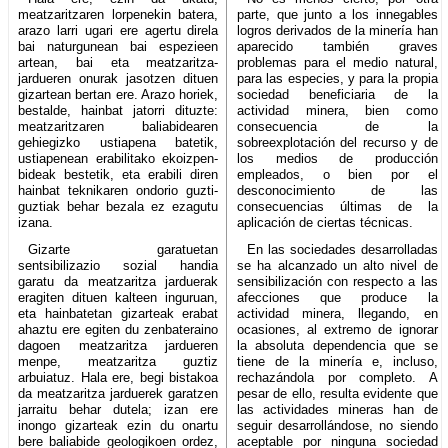
meatzaritzaren lorpenekin batera,
parte, que junto a los innegables
arazo larri ugari ere agertu direla
logros derivados de la minería han
bai naturgunean bai espezieen
aparecido también graves
artean, bai eta meatzaritza-
problemas para el medio natural,
jardueren onurak jasotzen dituen
para las especies, y para la propia
gizartean bertan ere. Arazo horiek,
sociedad beneficiaria de la
bestalde, hainbat jatorri dituzte:
actividad minera, bien como
meatzaritzaren baliabidearen
consecuencia de la
gehiegizko ustiapena batetik,
sobreexplotación del recurso y de
ustiapenean erabilitako ekoizpen-
los medios de producción
bideak bestetik, eta erabili diren
empleados, o bien por el
hainbat teknikaren ondorio guzti-
desconocimiento de las
guztiak behar bezala ez ezagutu
consecuencias últimas de la
izana.
aplicación de ciertas técnicas.
Gizarte garatuetan
En las sociedades desarrolladas
sentsibilizazio sozial handia
se ha alcanzado un alto nivel de
garatu da meatzaritza jarduerak
sensibilización con respecto a las
eragiten dituen kalteen inguruan,
afecciones que produce la
eta hainbatetan gizarteak erabat
actividad minera, llegando, en
ahaztu ere egiten du zenbateraino
ocasiones, al extremo de ignorar
dagoen meatzaritza jardueren
la absoluta dependencia que se
menpe, meatzaritza guztiz
tiene de la minería e, incluso,
arbuiatuz. Hala ere, begi bistakoa
rechazándola por completo. A
da meatzaritza jarduerek garatzen
pesar de ello, resulta evidente que
jarraitu behar dutela; izan ere
las actividades mineras han de
inongo gizarteak ezin du onartu
seguir desarrollándose, no siendo
bere baliabide geologikoen ordez,
aceptable por ninguna sociedad