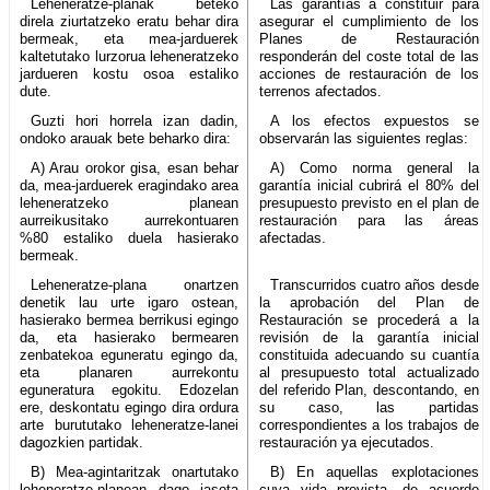
Leheneratze-planak beteko
Las garantías a constituir para
direla ziurtatzeko eratu behar dira
asegurar el cumplimiento de los
bermeak, eta mea-jarduerek
Planes de Restauración
kaltetutako lurzorua leheneratzeko
responderán del coste total de las
jardueren kostu osoa estaliko
acciones de restauración de los
dute.
terrenos afectados.
Guzti hori horrela izan dadin,
A los efectos expuestos se
ondoko arauak bete beharko dira:
observarán las siguientes reglas:
A) Arau orokor gisa, esan behar
A) Como norma general la
da, mea-jarduerek eragindako area
garantía inicial cubrirá el 80% del
leheneratzeko planean
presupuesto previsto en el plan de
aurreikusitako aurrekontuaren
restauración para las áreas
%80 estaliko duela hasierako
afectadas.
bermeak.
Leheneratze-plana onartzen
Transcurridos cuatro años desde
denetik lau urte igaro ostean,
la aprobación del Plan de
hasierako bermea berrikusi egingo
Restauración se procederá a la
da, eta hasierako bermearen
revisión de la garantía inicial
zenbatekoa eguneratu egingo da,
constituida adecuando su cuantía
eta planaren aurrekontu
al presupuesto total actualizado
eguneratura egokitu. Edozelan
del referido Plan, descontando, en
ere, deskontatu egingo dira ordura
su caso, las partidas
arte burututako leheneratze-lanei
correspondientes a los trabajos de
dagozkien partidak.
restauración ya ejecutados.
B) Mea-agintaritzak onartutako
B) En aquellas explotaciones
leheneratze-planean dago jasota
cuya vida prevista, de acuerdo