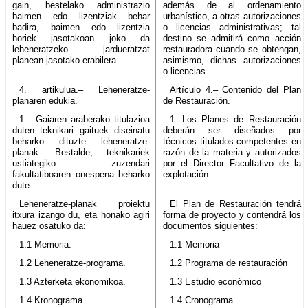
gain, bestelako administrazio
además de al ordenamiento
baimen edo lizentziak behar
urbanístico, a otras autorizaciones
badira, baimen edo lizentzia
o licencias administrativas; tal
horiek jasotakoan joko da
destino se admitirá como acción
leheneratzeko jardueratzat
restauradora cuando se obtengan,
planean jasotako erabilera.
asimismo, dichas autorizaciones
o licencias.
4. artikulua.– Leheneratze-
Artículo 4.– Contenido del Plan
planaren edukia.
de Restauración.
1.– Gaiaren araberako titulazioa
1. Los Planes de Restauración
duten teknikari gaituek diseinatu
deberán ser diseñados por
beharko dituzte leheneratze-
técnicos titulados competentes en
planak. Bestalde, teknikariek
razón de la materia y autorizados
ustiategiko zuzendari
por el Director Facultativo de la
fakultatiboaren onespena beharko
explotación.
dute.
Leheneratze-planak proiektu
El Plan de Restauración tendrá
itxura izango du, eta honako agiri
forma de proyecto y contendrá los
hauez osatuko da:
documentos siguientes:
1.1 Memoria.
1.1 Memoria
1.2 Leheneratze-programa.
1.2 Programa de restauración
1.3 Azterketa ekonomikoa.
1.3 Estudio económico
1.4 Kronograma.
1.4 Cronograma