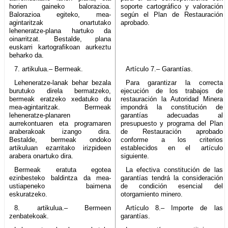
horien gaineko balorazioa.
soporte cartográfico y valoración
Balorazioa egiteko, mea-
según el Plan de Restauración
agintaritzak onartutako
aprobado.
leheneratze-plana hartuko da
oinarritzat. Bestalde, plana
euskarri kartografikoan aurkeztu
beharko da.
7. artikulua.– Bermeak.
Artículo 7.– Garantías.
Leheneratze-lanak behar bezala
Para garantizar la correcta
burutuko direla bermatzeko,
ejecución de los trabajos de
bermeak eratzeko xedatuko du
restauración la Autoridad Minera
mea-agintaritzak. Bermeak
impondrá la constitución de
leheneratze-planaren
garantías adecuadas al
aurrekontuaren eta programaren
presupuesto y programa del Plan
araberakoak izango dira.
de Restauración aprobado
Bestalde, bermeak ondoko
conforme a los criterios
artikuluan ezarritako irizpideen
establecidos en el artículo
arabera onartuko dira.
siguiente.
Bermeak eratuta egotea
La efectiva constitución de las
ezinbesteko baldintza da mea-
garantías tendrá la consideración
ustiapeneko baimena
de condición esencial del
eskuratzeko.
otorgamiento minero.
8. artikulua.– Bermeen
Artículo 8.– Importe de las
zenbatekoak.
garantías.