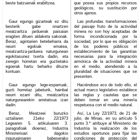
beste batzuenak erabiltzea.
que posea sus propios recursos
geológicos, su sustitución por
otros ajenos.
Gaur egungo gizarteak ez ditu
Las profundas transformaciones
besterik gabe onartzen
del paisaje fruto de la actividad
meatzaritza jarduerak paisaian
minera no son hoy aceptadas de
eragiten dituen aldaketa sakonak.
forma incondicionada por la
Beraz, agintarien betebeharra da
sociedad, por lo que es obligación
neurri egokiak ematea,
de los poderes públicos el
meatzaritza-jarduera naturgunean
establecimiento de las garantías
egokitasunez txerta dadin, eta
necesarias para la integración
zeregin horretan era guztietako
armónica de la actividad minera
egoerak hartu beharko dituzte
en el medio, atendiendo a la
kontuan.
pluralidad de situaciones que se
presenten.
Gaur egungo lege-esparruak,
Haciéndose eco de todo ello, el
guzti horretaz jabeturik, hainbat
actual marco legislativo establece
neurri ezarri ditu, meatzaritza
las reglas y cautelas que se
naturgunearekin arretatsua izan
deben tomar en una minería
dadin.
respetuosa con el medio natural.
Beraz, Meatzeei buruzko
Así, La Ley 22/1973, de 21 de
uztailaren 21eko 22/1973
julio, de Minas, en su artículo 5
Legearen 5. artikuluaren 3.
punto 3.º atribuye al Ministerio de
paragrafoak dioenez, Industria
Industria la realización de los
Ministerioari dagokio
estudios oportunos para fijar las
ingurugiroaren babeserako
condiciones de protección del