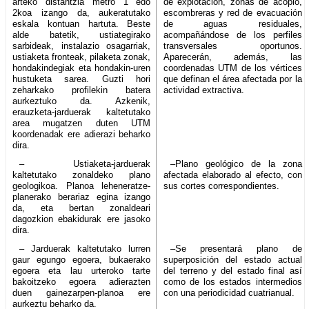
arteko distantzia metro 1 edo
de explotación, zonas de acopio,
2koa izango da, aukeratutako
escombreras y red de evacuación
eskala kontuan hartuta. Beste
de aguas residuales,
alde batetik, ustiategirako
acompañándose de los perfiles
sarbideak, instalazio osagarriak,
transversales oportunos.
ustiaketa fronteak, pilaketa zonak,
Aparecerán, además, las
hondakindegiak eta hondakin-uren
coordenadas UTM de los vértices
hustuketa sarea. Guzti hori
que definan el área afectada por la
zeharkako profilekin batera
actividad extractiva.
aurkeztuko da. Azkenik,
erauzketa-jarduerak kaltetutako
area mugatzen duten UTM
koordenadak ere adierazi beharko
dira.
– Ustiaketa-jarduerak
–Plano geológico de la zona
kaltetutako zonaldeko plano
afectada elaborado al efecto, con
geologikoa. Planoa leheneratze-
sus cortes correspondientes.
planerako berariaz egina izango
da, eta bertan zonaldeari
dagozkion ebakidurak ere jasoko
dira.
– Jarduerak kaltetutako lurren
–Se presentará plano de
gaur egungo egoera, bukaerako
superposición del estado actual
egoera eta lau urteroko tarte
del terreno y del estado final así
bakoitzeko egoera adierazten
como de los estados intermedios
duen gainezarpen-planoa ere
con una periodicidad cuatrianual.
aurkeztu beharko da.