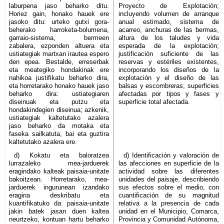
laburpena jaso beharko ditu.
Proyecto de Explotación;
Horiez gain, honako hauek ere
incluyendo volumen de arranque
jasoko ditu: urteko gutxi gora-
anual estimado, sistema de
beherako harroketa-bolumena,
acarreo, anchuras de las bermas,
garraio-sistema, bermeen
altura de los taludes y vida
zabalera, ezponden altuera eta
esperada de la explotación;
ustiategiak martxan irautea espero
justificación suficiente de las
den epea. Bestalde, erreserbak
reservas y estériles existentes,
eta meategiko hondakinak ere
incorporando los diseños de la
nahikoa justifikatu beharko dira,
explotación y el diseño de las
eta horretarako honako hauek jaso
balsas y escombreras; superficies
beharko dira: ustiategiaren
afectadas por tipos y fases y
diseinuak eta putzu eta
superficie total afectada.
hondakindegien diseinua; azkenik,
ustiategiak kaltetutako azalera
jaso beharko da motaka eta
faseka sailkatuta, bai eta guztira
kaltetutako azalera ere.
d) Kokatu eta baloratzea
d) Identificación y valoración de
lurrazaleko mea-jarduerek
las afecciones en superficie de la
eragindako kalteak paisaia-unitate
actividad sobre las diferentes
bakoitzean. Horretarako, mea-
unidades del paisaje, describiendo
jarduerek ingurunean izandako
sus efectos sobre el medio, con
eragina deskribatu eta
cuantificación de su magnitud
kuantifikatuko da: paisaia-unitate
relativa a la presencia de cada
jakin batek jasan duen kaltea
unidad en el Municipio, Comarca,
neurtzeko, kontuan hartu beharko
Provincia y Comunidad Autónoma,