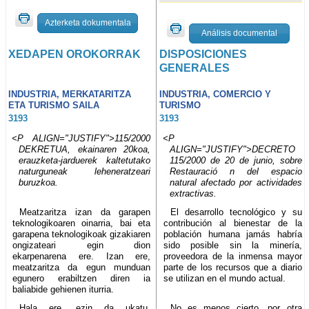
Azterketa dokumentala
Análisis documental
XEDAPEN OROKORRAK
DISPOSICIONES
GENERALES
INDUSTRIA, MERKATARITZA
INDUSTRIA, COMERCIO Y
ETA TURISMO SAILA
TURISMO
3193
3193
<P ALIGN="JUSTIFY">115/2000
<P
DEKRETUA, ekainaren 20koa,
ALIGN="JUSTIFY">DECRETO
erauzketa-jarduerek kaltetutako
115/2000 de 20 de junio, sobre
naturguneak leheneratzeari
Restauració n del espacio
buruzkoa.
natural afectado por actividades
extractivas.
Meatzaritza izan da garapen
El desarrollo tecnológico y su
teknologikoaren oinarria, bai eta
contribución al bienestar de la
garapena teknologikoak gizakiaren
población humana jamás habría
ongizateari egin dion
sido posible sin la minería,
ekarpenarena ere. Izan ere,
proveedora de la inmensa mayor
meatzaritza da egun munduan
parte de los recursos que a diario
egunero erabiltzen diren ia
se utilizan en el mundo actual.
baliabide gehienen iturria.
Hala ere, ezin da ukatu,
No es menos cierto, por otra