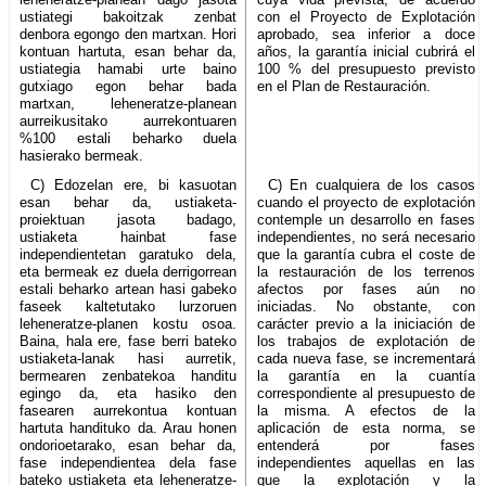
ustiategi bakoitzak zenbat
con el Proyecto de Explotación
denbora egongo den martxan. Hori
aprobado, sea inferior a doce
kontuan hartuta, esan behar da,
años, la garantía inicial cubrirá el
ustiategia hamabi urte baino
100 % del presupuesto previsto
gutxiago egon behar bada
en el Plan de Restauración.
martxan, leheneratze-planean
aurreikusitako aurrekontuaren
%100 estali beharko duela
hasierako bermeak.
C) Edozelan ere, bi kasuotan
C) En cualquiera de los casos
esan behar da, ustiaketa-
cuando el proyecto de explotación
proiektuan jasota badago,
contemple un desarrollo en fases
ustiaketa hainbat fase
independientes, no será necesario
independientetan garatuko dela,
que la garantía cubra el coste de
eta bermeak ez duela derrigorrean
la restauración de los terrenos
estali beharko artean hasi gabeko
afectos por fases aún no
faseek kaltetutako lurzoruen
iniciadas. No obstante, con
leheneratze-planen kostu osoa.
carácter previo a la iniciación de
Baina, hala ere, fase berri bateko
los trabajos de explotación de
ustiaketa-lanak hasi aurretik,
cada nueva fase, se incrementará
bermearen zenbatekoa handitu
la garantía en la cuantía
egingo da, eta hasiko den
correspondiente al presupuesto de
fasearen aurrekontua kontuan
la misma. A efectos de la
hartuta handituko da. Arau honen
aplicación de esta norma, se
ondorioetarako, esan behar da,
entenderá por fases
fase independientea dela fase
independientes aquellas en las
bateko ustiaketa eta leheneratze-
que la explotación y la