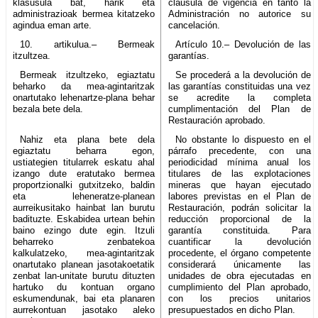
klasusula bat, harik eta
cláusula de vigencia en tanto la
administrazioak bermea kitatzeko
Administración no autorice su
agindua eman arte.
cancelación.
10. artikulua.– Bermeak
Artículo 10.– Devolución de las
itzultzea.
garantías.
Bermeak itzultzeko, egiaztatu
Se procederá a la devolución de
beharko da mea-agintaritzak
las garantías constituidas una vez
onartutako lehenartze-plana behar
se acredite la completa
bezala bete dela.
cumplimentación del Plan de
Restauración aprobado.
Nahiz eta plana bete dela
No obstante lo dispuesto en el
egiaztatu beharra egon,
párrafo precedente, con una
ustiategien titularrek eskatu ahal
periodicidad mínima anual los
izango dute eratutako bermea
titulares de las explotaciones
proportzionalki gutxitzeko, baldin
mineras que hayan ejecutado
eta leheneratze-planean
labores previstas en el Plan de
aurreikusitako hainbat lan burutu
Restauración, podrán solicitar la
badituzte. Eskabidea urtean behin
reducción proporcional de la
baino ezingo dute egin. Itzuli
garantía constituida. Para
beharreko zenbatekoa
cuantificar la devolución
kalkulatzeko, mea-agintaritzak
procedente, el órgano competente
onartutako planean jasotakoetatik
considerará únicamente las
zenbat lan-unitate burutu dituzten
unidades de obra ejecutadas en
hartuko du kontuan organo
cumplimiento del Plan aprobado,
eskumendunak, bai eta planaren
con los precios unitarios
aurrekontuan jasotako aleko
presupuestados en dicho Plan.