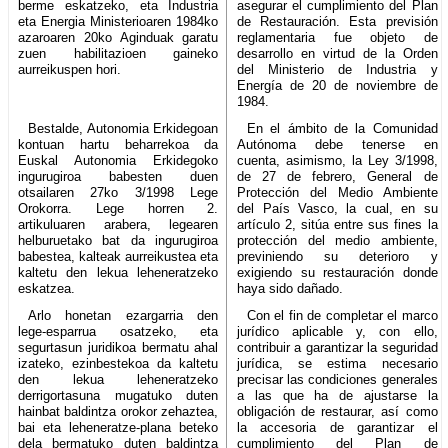
berme eskatzeko, eta Industria
asegurar el cumplimiento del Plan
eta Energia Ministerioaren 1984ko
de Restauración. Esta previsión
azaroaren 20ko Aginduak garatu
reglamentaria fue objeto de
zuen habilitazioen gaineko
desarrollo en virtud de la Orden
aurreikuspen hori.
del Ministerio de Industria y
Energía de 20 de noviembre de
1984.
Bestalde, Autonomia Erkidegoan
En el ámbito de la Comunidad
kontuan hartu beharrekoa da
Autónoma debe tenerse en
Euskal Autonomia Erkidegoko
cuenta, asimismo, la Ley 3/1998,
ingurugiroa babesten duen
de 27 de febrero, General de
otsailaren 27ko 3/1998 Lege
Protección del Medio Ambiente
Orokorra. Lege horren 2.
del País Vasco, la cual, en su
artikuluaren arabera, legearen
artículo 2, sitúa entre sus fines la
helburuetako bat da ingurugiroa
protección del medio ambiente,
babestea, kalteak aurreikustea eta
previniendo su deterioro y
kaltetu den lekua leheneratzeko
exigiendo su restauración donde
eskatzea.
haya sido dañado.
Arlo honetan ezargarria den
Con el fin de completar el marco
lege-esparrua osatzeko, eta
jurídico aplicable y, con ello,
segurtasun juridikoa bermatu ahal
contribuir a garantizar la seguridad
izateko, ezinbestekoa da kaltetu
jurídica, se estima necesario
den lekua leheneratzeko
precisar las condiciones generales
derrigortasuna mugatuko duten
a las que ha de ajustarse la
hainbat baldintza orokor zehaztea,
obligación de restaurar, así como
bai eta leheneratze-plana beteko
la accesoria de garantizar el
dela bermatuko duten baldintza
cumplimiento del Plan de