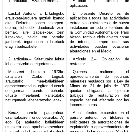
1. artikulua.– Ezarpen-eremua.
Artículo 1.– Ámbito de
aplicación.
Euskal Autonomia Erkidegoko
El presente Decreto es de
erauzketa-jarduera guztiak izango
aplicación a todas las actividades
dira Dekretu honen ezarpen-
extractivas existentes o de nueva
eremu, lehendik daudenak zein
instalación en todo el territorio de
berriak, aire zabalekoak zein
la Comunidad Autónoma del País
lurpekoak, baldin eta bertako
Vasco, tanto a cielo abierto como
jarduerek ingurunean aldaketarik
de interior, siempre que sus
eragin badezakete.
actividades puedan ocasionar
alteraciones en el Medio.
2. artikulua.– Kaltetutako lekua
Artículo 2.– Obligación de
leheneratzeko derrigortasuna.
restaurar.
Meatzeei buruzko 1973ko
Quienes realicen el
uztailaren 21eko Legeak
aprovechamiento de recursos
araututako mea-baliabideen
minerales regulados por la Ley de
aprobetxamendua egiten dutenek
Minas de 21 de julio de 1973
derrigorrean burutu beharko
quedan obligados a ejecutar
dituzte mea-lanek kaltetutako
trabajos de restauración del
naturguneak leheneratzeko lanak.
espacio natural afectado por las
labores mineras.
Beraz, aurreko paragrafoan
A los efectos expuestos en el
ezarritakoaren ondorioetarako, A)
párrafo anterior, los titulares o
edo B) ataletako baliabideen
solicitantes de autorizaciones de
ustiaketa edo aprobetxamenduen
explotación o aprovechamiento de
titularrek edo baimen eskatzaileek
recursos de las secciones A) o B),