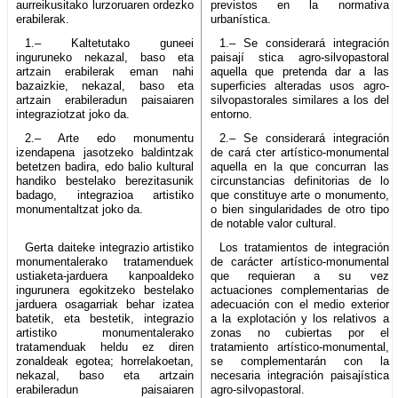
aurreikusitako lurzoruaren ordezko
previstos en la normativa
erabilerak.
urbanística.
1.– Kaltetutako guneei
1.– Se considerará integración
inguruneko nekazal, baso eta
paisají stica agro-silvopastoral
artzain erabilerak eman nahi
aquella que pretenda dar a las
bazaizkie, nekazal, baso eta
superficies alteradas usos agro-
artzain erabileradun paisaiaren
silvopastorales similares a los del
integraziotzat joko da.
entorno.
2.– Arte edo monumentu
2.– Se considerará integración
izendapena jasotzeko baldintzak
de cará cter artístico-monumental
betetzen badira, edo balio kultural
aquella en la que concurran las
handiko bestelako berezitasunik
circunstancias definitorias de lo
badago, integrazioa artistiko
que constituye arte o monumento,
monumentaltzat joko da.
o bien singularidades de otro tipo
de notable valor cultural.
Gerta daiteke integrazio artistiko
Los tratamientos de integración
monumentalerako tratamenduek
de carácter artístico-monumental
ustiaketa-jarduera kanpoaldeko
que requieran a su vez
ingurunera egokitzeko bestelako
actuaciones complementarias de
jarduera osagarriak behar izatea
adecuación con el medio exterior
batetik, eta bestetik, integrazio
a la explotación y los relativos a
artistiko monumentalerako
zonas no cubiertas por el
tratamenduak heldu ez diren
tratamiento artístico-monumental,
zonaldeak egotea; horrelakoetan,
se complementarán con la
nekazal, baso eta artzain
necesaria integración paisajística
erabileradun paisaiaren
agro-silvopastoral.