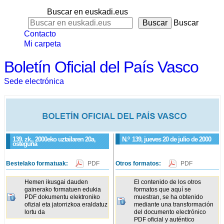
Buscar en euskadi.eus
Buscar
Contacto
Mi carpeta
Boletín Oficial del País Vasco
Sede electrónica
139. zk., 2000eko uztailaren 20a,
N.º
139
, jueves 20 de julio de 2000
osteguna
Bestelako formatuak:
PDF
Otros formatos:
PDF
Hemen ikusgai dauden
El contenido de los otros
gainerako formatuen edukia
formatos que aquí se
PDF dokumentu elektroniko
muestran, se ha obtenido
ofizial eta jatorrizkoa eraldatuz
mediante una transformación
lortu da
del documento electrónico
PDF oficial y auténtico