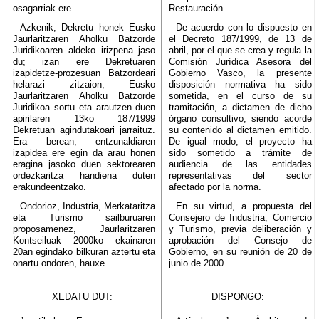
osagarriak ere.
Restauración.
Azkenik, Dekretu honek Eusko
De acuerdo con lo dispuesto en
Jaurlaritzaren Aholku Batzorde
el Decreto 187/1999, de 13 de
Juridikoaren aldeko irizpena jaso
abril, por el que se crea y regula la
du; izan ere Dekretuaren
Comisión Jurídica Asesora del
izapidetze-prozesuan Batzordeari
Gobierno Vasco, la presente
helarazi zitzaion, Eusko
disposición normativa ha sido
Jaurlaritzaren Aholku Batzorde
sometida, en el curso de su
Juridikoa sortu eta arautzen duen
tramitación, a dictamen de dicho
apirilaren 13ko 187/1999
órgano consultivo, siendo acorde
Dekretuan agindutakoari jarraituz.
su contenido al dictamen emitido.
Era berean, entzunaldiaren
De igual modo, el proyecto ha
izapidea ere egin da arau honen
sido sometido a trámite de
eragina jasoko duen sektorearen
audiencia de las entidades
ordezkaritza handiena duten
representativas del sector
erakundeentzako.
afectado por la norma.
Ondorioz, Industria, Merkataritza
En su virtud, a propuesta del
eta Turismo sailburuaren
Consejero de Industria, Comercio
proposamenez, Jaurlaritzaren
y Turismo, previa deliberación y
Kontseiluak 2000ko ekainaren
aprobación del Consejo de
20an egindako bilkuran aztertu eta
Gobierno, en su reunión de 20 de
onartu ondoren, hauxe
junio de 2000.
XEDATU DUT:
DISPONGO: