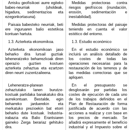
Arrisku geofisikoei aurre egiteko
Medidas protectoras contra
babes-neurriak (uholdeak,
riesgos geofísicos (inundación,
higadura, sedimentazioa eta
erosión, sedimentación e
ezegonkortasuna).
inestabilidad).
Paisaia babesteko neurriak, beti
Medidas protectoras del paisaje
ere inguruaren balio estetikoa
teniendo en cuenta el valor
kontuan hartuta.
estético del entorno.
1.3. Azterketa ekonomikoa.
1.3. Estudio económico
Azterketa ekonomikoan jaso
En el estudio económico se
beharko dira lursail guztiak
incluirá un análisis detallado de
leheneratzeko beharrezkoak diren
los costes de todas las
operazio guztien kostuen
operaciones necesarias para la
azterketa zehaztua eta ezartzen
restauración de los terrenos y de
diren neurri zuzentzaileena.
las medidas correctoras que se
apliquen.
Leheneratze-planean
En el presupuesto se
zehaztutako lanen burutze-
desglosarán por partidas los
kostuak partidaka banakatuko dira
costes de ejecución de cada uno
aurrekontuan. Bestalde, egin
de los trabajos definidos en el
beharreko jarduerekin eta
Plan de Restauración de forma
merkatuko prezioekin bat etorri
justificada de acuerdo con las
beharko dute kostuak. Industria-
acciones a realizar y con base en
irabazia eta Balio Erantsiaren
los precios de mercado. Se
gaineko Zerga berariaz gehituko
añadirá expresamente el beneficio
dira.
industrial y el Impuesto sobre el