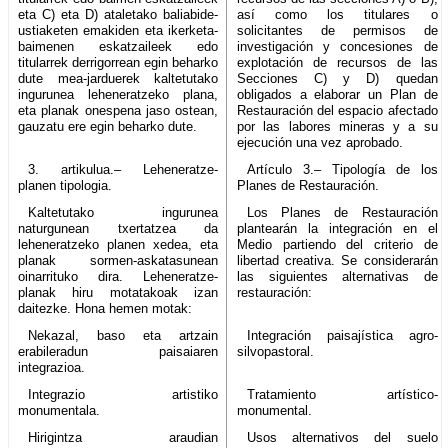
eta C) eta D) ataletako baliabide-
así como los titulares o
ustiaketen emakiden eta ikerketa-
solicitantes de permisos de
baimenen eskatzaileek edo
investigación y concesiones de
titularrek derrigorrean egin beharko
explotación de recursos de las
dute mea-jarduerek kaltetutako
Secciones C) y D) quedan
ingurunea leheneratzeko plana,
obligados a elaborar un Plan de
eta planak onespena jaso ostean,
Restauración del espacio afectado
gauzatu ere egin beharko dute.
por las labores mineras y a su
ejecución una vez aprobado.
3. artikulua.– Leheneratze-
Artículo 3.– Tipología de los
planen tipologia.
Planes de Restauración.
Kaltetutako ingurunea
Los Planes de Restauración
naturgunean txertatzea da
plantearán la integración en el
leheneratzeko planen xedea, eta
Medio partiendo del criterio de
planak sormen-askatasunean
libertad creativa. Se considerarán
oinarrituko dira. Leheneratze-
las siguientes alternativas de
planak hiru motatakoak izan
restauración:
daitezke. Hona hemen motak:
Nekazal, baso eta artzain
Integración paisajística agro-
erabileradun paisaiaren
silvopastoral.
integrazioa.
Integrazio artistiko
Tratamiento artístico-
monumentala.
monumental.
Hirigintza araudian
Usos alternativos del suelo