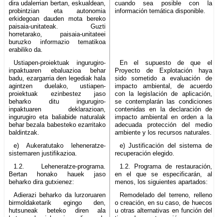
dira udalerrian bertan, eskualdean,
cuando sea posible con la
probintzian eta autonomia
información temática disponible.
erkidegoan dauden mota bereko
paisaia-unitateak. Guzti
horretarako, paisaia-unitateei
buruzko informazio tematikoa
erabiliko da.
Ustiapen-proiektuak ingurugiro-
En el supuesto de que el
inpaktuaren ebaluazioa behar
Proyecto de Explotación haya
badu, ezargarria den legediak hala
sido sometido a evaluación de
agintzen duelako, ustiapen-
impacto ambiental, de acuerdo
proiektuak ezinbestez jaso
con la legislación de aplicación,
beharko ditu ingurugiro-
se contemplarán las condiciones
inpaktuaren deklarazioan,
contenidas en la declaración de
ingurugiro eta baliabide naturalak
impacto ambiental en orden a la
behar bezala babesteko ezarritako
adecuada protección del medio
baldintzak.
ambiente y los recursos naturales.
e) Aukeratutako leheneratze-
e) Justificación del sistema de
sistemaren justifikazioa.
recuperación elegido.
1.2. Leheneratze-programa.
1.2. Programa de restauración,
Bertan honako hauek jaso
en el que se especificarán, al
beharko dira gutxienez:
menos, los siguientes apartados:
Adierazi beharko da lurzoruaren
Remodelado del terreno, relleno
birmoldaketarik egingo den,
o creación, en su caso, de huecos
hutsuneak beteko diren ala
u otras alternativas en función del