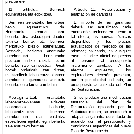
prezioa ere.
11. artikulua.– Bermeak
Artículo 11.– Actualización y
eguneratzea eta egokitzea.
adaptación de garantías.
Bermeen zenbateko lau urtean
El importe de las garantías
behin eguneratuko da.
deberá ser actualizado cada
Horretarako, kontuan hartu
cuatro años teniendo en cuenta, a
beharko dira eskuragarri dauden
tal efecto, las nuevas técnicas
teknika berriak eta bermeen
disponibles y los precios
merkatuko prezio eguneratuak.
actualizados de mercado de las
Bestalde, hasieran onartutako
mismas; aplicando, en cualquier
aurrekontuari kontsumoko
caso, el índice oficial de precios
prezioen indize ofiziala ezarri
al consumo al presupuesto
beharko zaio ezinbestean. Guzti
inicialmente aprobado. A los
horrek ondorioak izan ditzan,
efectos expuestos, los
ustiatzaileek leheneratze-planaren
explotadores deberán presentar,
aurrekontu eguneratua aurkeztu
con la periodicidad indicada, un
beharko dute lau urtean behin.
presupuesto actualizado del Plan
de Restauración.
Mea-agintaritzak onartutako
Si se produce una modificación
leheneratze-planean aldaketa
sustancial del Plan de
nabarmenak badaude,
Restauración aprobada por la
leheneratze-plan berriaren
Autoridad minera, se procederá a
aurrekontuari eta baldintza
adaptar la garantía constituida de
espezifikoei egokitu egin beharko
acuerdo con el presupuesto y
zaie eratutako bermea.
condiciones específicas del nuevo
Plan de Restauración.