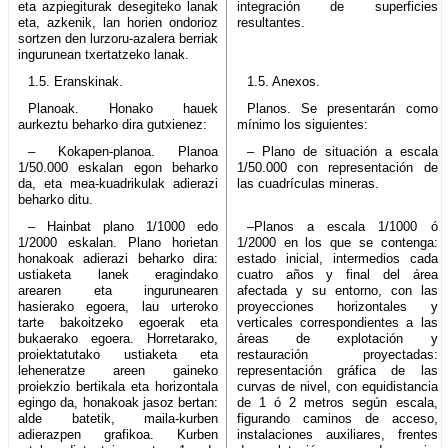
eta azpiegiturak desegiteko lanak
integración de superficies
eta, azkenik, lan horien ondorioz
resultantes.
sortzen den lurzoru-azalera berriak
ingurunean txertatzeko lanak.
1.5. Eranskinak.
1.5. Anexos.
Planoak. Honako hauek
Planos. Se presentarán como
aurkeztu beharko dira gutxienez:
mínimo los siguientes:
– Kokapen-planoa. Planoa
– Plano de situación a escala
1/50.000 eskalan egon beharko
1/50.000 con representación de
da, eta mea-kuadrikulak adierazi
las cuadrículas mineras.
beharko ditu.
– Hainbat plano 1/1000 edo
–Planos a escala 1/1000 ó
1/2000 eskalan. Plano horietan
1/2000 en los que se contenga:
honakoak adierazi beharko dira:
estado inicial, intermedios cada
ustiaketa lanek eragindako
cuatro años y final del área
arearen eta ingurunearen
afectada y su entorno, con las
hasierako egoera, lau urteroko
proyecciones horizontales y
tarte bakoitzeko egoerak eta
verticales correspondientes a las
bukaerako egoera. Horretarako,
áreas de explotación y
proiektatutako ustiaketa eta
restauración proyectadas:
leheneratze areen gaineko
representación gráfica de las
proiekzio bertikala eta horizontala
curvas de nivel, con equidistancia
egingo da, honakoak jasoz bertan:
de 1 ó 2 metros según escala,
alde batetik, maila-kurben
figurando caminos de acceso,
adierazpen grafikoa. Kurben
instalaciones auxiliares, frentes