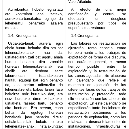
Valor Añadido.
Aurrekontua hobeto egiaztatu
Al efecto de una mejor
eta kontrolatu ahal izateko,
certificación y control, se
aurrekontu-banakatua egingo da
efectuará un desglose
leheneratu beharreko azalera
presupuestario por tipos de
motaka.
superficies a restaurar.
1.4. Kronograma.
1.4.Cronograma.
Ustiaketa-lanak aurrera egin
Las labores de restauración se
ahala burutu beharko dira oro har
ajustarán, tanto espacial como
leheneratze-lanak, hau da,
temporalmente a los trabajos de
ustiategiaren zati bat agortu ahala
explotación de forma que discurra,
burutu beharko dira zonalde
con carácter general, el menor
horretan leheneratze-lanak, eta
tiempo posible entre la
ahalik eta denbora tarte
explotación y la restauración de
laburrenean. Esandakoaren
las zonas agotadas. Se elaborará
haritik, egutegi bat egin beharko
un calendario que refleje el
da, eta bertan adieraziko da
momento de ejecución de las
leheneratze eta babes lanen fase
diferentes fases de los trabajos de
bakoitza noiz burutuko den, eta
restauración y protección, todo
noiz burutuko diren zehazteko,
ello en relación con las labores de
ustiaketa faseak hartu beharko
explotación. En este calendario se
dira kontuan. Era berean, esan
especificarán tanto las labores de
behar da egutegi horretan
restauración posteriores a los
honakoak jaso beharko direla:
periodos de explotación, como las
ustiaketa-aldiak bukatu osteko
relativas a desmantelamiento de
leheneratze-lanak, instalakuntzak
instalaciones, infraestructuras e