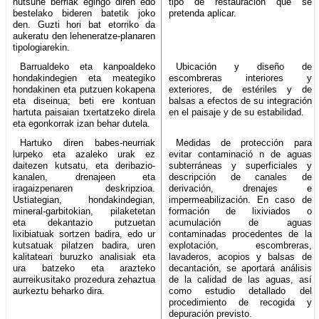
hutsune berriak egingo diren edo
tipo de restauración que se
bestelako bideren batetik joko
pretenda aplicar.
den. Guzti hori bat etorriko da
aukeratu den leheneratze-planaren
tipologiarekin.
Barrualdeko eta kanpoaldeko
Ubicación y diseño de
hondakindegien eta meategiko
escombreras interiores y
hondakinen eta putzuen kokapena
exteriores, de estériles y de
eta diseinua; beti ere kontuan
balsas a efectos de su integración
hartuta paisaian txertatzeko direla
en el paisaje y de su estabilidad.
eta egonkorrak izan behar dutela.
Hartuko diren babes-neurriak
Medidas de protección para
lurpeko eta azaleko urak ez
evitar contaminació n de aguas
daitezen kutsatu, eta deribazio-
subterráneas y superficiales y
kanalen, drenajeen eta
descripción de canales de
iragaizpenaren deskripzioa.
derivación, drenajes e
Ustiategian, hondakindegian,
impermeabilización. En caso de
mineral-garbitokian, pilaketetan
formación de lixiviados o
eta dekantazio putzuetan
acumulación de aguas
lixibiatuak sortzen badira, edo ur
contaminadas procedentes de la
kutsatuak pilatzen badira, uren
explotación, escombreras,
kalitateari buruzko analisiak eta
lavaderos, acopios y balsas de
ura batzeko eta arazteko
decantación, se aportará análisis
aurreikusitako prozedura zehaztua
de la calidad de las aguas, así
aurkeztu beharko dira.
como estudio detallado del
procedimiento de recogida y
depuración previsto.