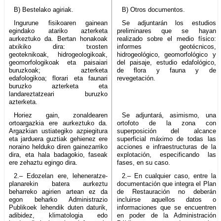
B) Bestelako agiriak.
B) Otros documentos.
Ingurune fisikoaren gainean
Se adjuntarán los estudios
egindako atariko azterketa
preliminares que se hayan
aurkeztuko da. Bertan honakoak
realizado sobre el medio físico:
atxikiko dira: txosten
informes geotécnicos,
geoteknikoak, hidrogeologikoak,
hidrogeológico, geomorfológico y
geomorfologikoak eta paisaiari
del paisaje, estudio edafológico,
buruzkoak; azterketa
de flora y fauna y de
edafologikoa; florari eta faunari
revegetación.
buruzko azterketa eta
landareztatzeari buruzko
azterketa.
Horiez gain, zonaldearen
Se adjuntará, asimismo, una
ortoargazkia ere aurkeztuko da.
ortofoto de la zona con
Argazkian ustiategiko azpiegitura
superposición del alcance
eta jarduera guztiak gehienez ere
superficial máximo de todas las
noraino helduko diren gainezarriko
acciones e infraestructuras de la
dira, eta hala badagokio, faseak
explotación, especificando las
ere zehaztu egingo dira.
fases, en su caso.
2.– Edozelan ere, leheneratze-
2.– En cualquier caso, entre la
planarekin batera aurkeztu
documentación que integra el Plan
beharreko agirien artean ez da
de Restauración no deberán
egon beharko Administrazio
incluirse aquellos datos o
Publikoek lehendik duten daturik,
informaciones que se encuentren
adibidez, klimatologia edo
en poder de la Administración