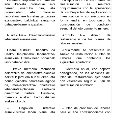
Leheneratze-planak eta ustiapen
La aprobación de los Planes de
edo ikerketa proiektuak aldi
Restauración se realizará
berean onartuko dira, eta
conjuntamente con la aprobación
proiektuetan eta planetan
de los Proyectos de explotación o
jasotakoa bere horretan gauzatzea
investigación y su ejecución en
ezinbesteko baldintza izango da
forma tendrá, en todo caso, la
ustiapen-baimena izateko.
consideración de condición
esencial del otorgamiento minero.
6. artikulua.– Urteko lan-planeko
Artículo 6.– Anexo de
leheneratze-eranskina.
restauració n de los planes de
labores anuales.
Urtero aurkeztu beharko da
Anualmente se presentará un
urteko lan-planeko leheneratze-
Anexo de restauración al Plan de
eranskina. Eranskinean honakoak
Labores que contendrá los
jaso beharko dira:
siguientes apartados:
– Urteko memoria. Memorian
– Memoria anual, con soporte
adieraziko da leheneratze-planeko
cartográfico, de las acciones del
zeintzuk jarduera burutu diren, eta
Plan de Restauración ejecutadas
horien gaineko balorazioa egingo
con valoración según el Plan de
da, mea-agintaritzak onartutako
Restauración aprobado.
leheneratze-planean jasotakoa
oinarritzat hartuta. Bestalde,
memoria euskarri kartografikoan
aurkeztuko da.
– Dagokion urterako
– Plan de previsión de labores
aurreikusitako lanen plana, eta
para el año correspondiente con