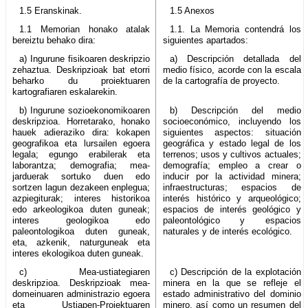
1.5 Eranskinak.
1.5 Anexos
1.1 Memorian honako atalak
1.1. La Memoria contendrá los
bereiztu behako dira:
siguientes apartados:
a) Ingurune fisikoaren deskripzio
a) Descripción detallada del
zehaztua. Deskripzioak bat etorri
medio físico, acorde con la escala
beharko du proiektuaren
de la cartografía de proyecto.
kartografiaren eskalarekin.
b) Ingurune sozioekonomikoaren
b) Descripción del medio
deskripzioa. Horretarako, honako
socioeconómico, incluyendo los
hauek adieraziko dira: kokapen
siguientes aspectos: situación
geografikoa eta lursailen egoera
geográfica y estado legal de los
legala; egungo erabilerak eta
terrenos; usos y cultivos actuales;
laborantza; demografia; mea-
demografía; empleo a crear o
jarduerak sortuko duen edo
inducir por la actividad minera;
sortzen lagun dezakeen enplegua;
infraestructuras; espacios de
azpiegiturak; interes historikoa
interés histórico y arqueológico;
edo arkeologikoa duten guneak;
espacios de interés geológico y
interes geologikoa edo
paleontológico y espacios
paleontologikoa duten guneak,
naturales y de interés ecológico.
eta, azkenik, naturguneak eta
interes ekologikoa duten guneak.
c) Mea-ustiategiaren
c) Descripción de la explotación
deskripzioa. Deskripzioak mea-
minera en la que se refleje el
domeinuaren administrazio egoera
estado administrativo del dominio
eta Ustiapen-Proiektuaren
minero, así como un resumen del