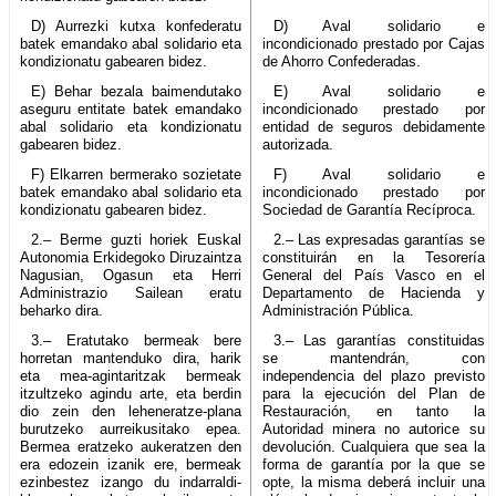
D) Aurrezki kutxa konfederatu
D) Aval solidario e
batek emandako abal solidario eta
incondicionado prestado por Cajas
kondizionatu gabearen bidez.
de Ahorro Confederadas.
E) Behar bezala baimendutako
E) Aval solidario e
aseguru entitate batek emandako
incondicionado prestado por
abal solidario eta kondizionatu
entidad de seguros debidamente
gabearen bidez.
autorizada.
F) Elkarren bermerako sozietate
F) Aval solidario e
batek emandako abal solidario eta
incondicionado prestado por
kondizionatu gabearen bidez.
Sociedad de Garantía Recíproca.
2.– Berme guzti horiek Euskal
2.– Las expresadas garantías se
Autonomia Erkidegoko Diruzaintza
constituirán en la Tesorería
Nagusian, Ogasun eta Herri
General del País Vasco en el
Administrazio Sailean eratu
Departamento de Hacienda y
beharko dira.
Administración Pública.
3.– Eratutako bermeak bere
3.– Las garantías constituidas
horretan mantenduko dira, harik
se mantendrán, con
eta mea-agintaritzak bermeak
independencia del plazo previsto
itzultzeko agindu arte, eta berdin
para la ejecución del Plan de
dio zein den leheneratze-plana
Restauración, en tanto la
burutzeko aurreikusitako epea.
Autoridad minera no autorice su
Bermea eratzeko aukeratzen den
devolución. Cualquiera que sea la
era edozein izanik ere, bermeak
forma de garantía por la que se
ezinbestez izango du indarraldi-
opte, la misma deberá incluir una