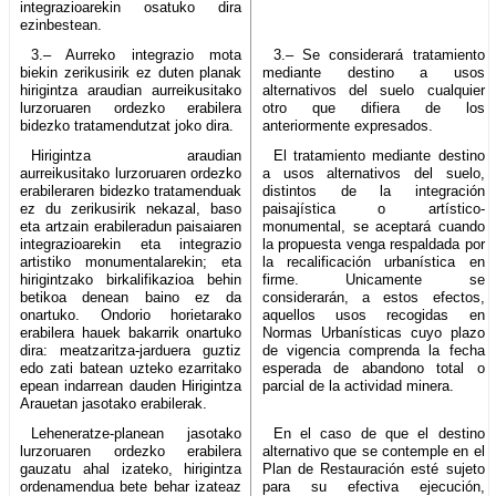
integrazioarekin osatuko dira
ezinbestean.
3.– Aurreko integrazio mota
3.– Se considerará tratamiento
biekin zerikusirik ez duten planak
mediante destino a usos
hirigintza araudian aurreikusitako
alternativos del suelo cualquier
lurzoruaren ordezko erabilera
otro que difiera de los
bidezko tratamendutzat joko dira.
anteriormente expresados.
Hirigintza araudian
El tratamiento mediante destino
aurreikusitako lurzoruaren ordezko
a usos alternativos del suelo,
erabileraren bidezko tratamenduak
distintos de la integración
ez du zerikusirik nekazal, baso
paisajística o artístico-
eta artzain erabileradun paisaiaren
monumental, se aceptará cuando
integrazioarekin eta integrazio
la propuesta venga respaldada por
artistiko monumentalarekin; eta
la recalificación urbanística en
hirigintzako birkalifikazioa behin
firme. Unicamente se
betikoa denean baino ez da
considerarán, a estos efectos,
onartuko. Ondorio horietarako
aquellos usos recogidas en
erabilera hauek bakarrik onartuko
Normas Urbanísticas cuyo plazo
dira: meatzaritza-jarduera guztiz
de vigencia comprenda la fecha
edo zati batean uzteko ezarritako
esperada de abandono total o
epean indarrean dauden Hirigintza
parcial de la actividad minera.
Arauetan jasotako erabilerak.
Leheneratze-planean jasotako
En el caso de que el destino
lurzoruaren ordezko erabilera
alternativo que se contemple en el
gauzatu ahal izateko, hirigintza
Plan de Restauración esté sujeto
ordenamendua bete behar izateaz
para su efectiva ejecución,