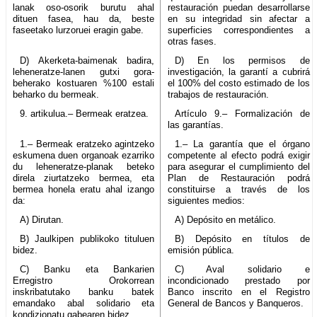
lanak oso-osorik burutu ahal
restauración puedan desarrollarse
dituen fasea, hau da, beste
en su integridad sin afectar a
faseetako lurzoruei eragin gabe.
superficies correspondientes a
otras fases.
D) Akerketa-baimenak badira,
D) En los permisos de
leheneratze-lanen gutxi gora-
investigación, la garantí a cubrirá
beherako kostuaren %100 estali
el 100% del costo estimado de los
beharko du bermeak.
trabajos de restauración.
9. artikulua.– Bermeak eratzea.
Artículo 9.– Formalización de
las garantías.
1.– Bermeak eratzeko agintzeko
1.– La garantía que el órgano
eskumena duen organoak ezarriko
competente al efecto podrá exigir
du leheneratze-planak beteko
para asegurar el cumplimiento del
direla ziurtatzeko bermea, eta
Plan de Restauración podrá
bermea honela eratu ahal izango
constituirse a través de los
da:
siguientes medios:
A) Dirutan.
A) Depósito en metálico.
B) Jaulkipen publikoko tituluen
B) Depósito en títulos de
bidez.
emisión pública.
C) Banku eta Bankarien
C) Aval solidario e
Erregistro Orokorrean
incondicionado prestado por
inskribatutako banku batek
Banco inscrito en el Registro
emandako abal solidario eta
General de Bancos y Banqueros.
kondizionatu gabearen bidez.