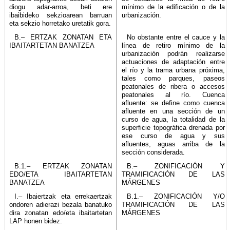
diogu adar-arroa, beti ere
mínimo de la edificación o de la
ibaibideko sekzioarean barruan
urbanización.
eta sekzio horretako uretatik gora.
B.– ERTZAK ZONATAN ETA
No obstante entre el cauce y la
IBAITARTETAN BANATZEA
línea de retiro mínimo de la
urbanización podrán realizarse
actuaciones de adaptación entre
el río y la trama urbana próxima,
tales como parques, paseos
peatonales de ribera o accesos
peatonales al río. Cuenca
afluente: se define como cuenca
afluente en una sección de un
curso de agua, la totalidad de la
superficie topográfica drenada por
ese curso de agua y sus
afluentes, aguas arriba de la
sección considerada.
B.1.– ERTZAK ZONATAN
B.– ZONIFICACIÓN Y
EDO/ETA IBAITARTETAN
TRAMIFICACIÓN DE LAS
BANATZEA
MÁRGENES
I.– Ibaiertzak eta errekaertzak
B.1.– ZONIFICACIÓN Y/O
ondoren adierazi bezala banatuko
TRAMIFICACIÓN DE LAS
dira zonatan edo/eta ibaitartetan
MÁRGENES
LAP honen bidez: