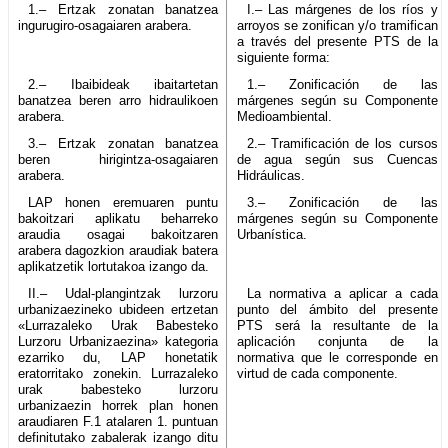
1.– Ertzak zonatan banatzea
I.– Las márgenes de los ríos y
ingurugiro-osagaiaren arabera.
arroyos se zonifican y/o tramifican
a través del presente PTS de la
siguiente forma:
2.– Ibaibideak ibaitartetan
1.– Zonificación de las
banatzea beren arro hidraulikoen
márgenes según su Componente
arabera.
Medioambiental.
3.– Ertzak zonatan banatzea
2.– Tramificación de los cursos
beren hirigintza-osagaiaren
de agua según sus Cuencas
arabera.
Hidráulicas.
LAP honen eremuaren puntu
3.– Zonificación de las
bakoitzari aplikatu beharreko
márgenes según su Componente
araudia osagai bakoitzaren
Urbanística.
arabera dagozkion araudiak batera
aplikatzetik lortutakoa izango da.
II.– Udal-plangintzak lurzoru
La normativa a aplicar a cada
urbanizaezineko ubideen ertzetan
punto del ámbito del presente
«Lurrazaleko Urak Babesteko
PTS será la resultante de la
Lurzoru Urbanizaezina» kategoria
aplicación conjunta de la
ezarriko du, LAP honetatik
normativa que le corresponde en
eratorritako zonekin. Lurrazaleko
virtud de cada componente.
urak babesteko lurzoru
urbanizaezin horrek plan honen
araudiaren F.1 atalaren 1. puntuan
definitutako zabalerak izango ditu