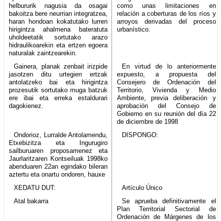
helbururik nagusia da osagai
como unas limitaciones en
bakoitza bere neurrian integratzea,
relación a coberturas de los ríos y
haran hondoan kokatutako lurren
arroyos derivadas del proceso
hirigintza ahalmena bateratuta
urbanístico.
uholdeetatik sortutako arazo
hidraulikoarekin eta ertzen egoera
naturalak zaintzearekin.
Gainera, planak zenbait irizpide
En virtud de lo anteriormente
jasotzen ditu urtegien ertzak
expuesto, a propuesta del
antolatzeko bai eta hirigintza
Consejero de Ordenación del
prozesutik sortutako muga batzuk
Territorio, Vivienda y Medio
ere ibai eta erreka estaldurari
Ambiente, previa deliberación y
dagokienez.
aprobación del Consejo de
Gobierno en su reunión del día 22
de diciembre de 1998
Ondorioz, Lurralde Antolamendu,
DISPONGO:
Etxebizitza eta Ingurugiro
sailburuaren proposamenez eta
Jaurlaritzaren Kontseiluak 1998ko
abenduaren 22an egindako bileran
aztertu eta onartu ondoren, hauxe
XEDATU DUT:
Artículo Único
Atal bakarra
Se aprueba definitivamente el
Plan Territorial Sectorial de
Ordenación de Márgenes de los