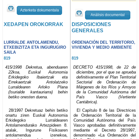
Azterketa dokumentala
Análisis documental
XEDAPEN OROKORRAK
DISPOSICIONES
GENERALES
LURRALDE ANTOLAMENDU,
ORDENACIÓN DEL TERRITORIO,
ETXEBIZITZA ETA INGURUGIRO
VIVIENDA Y MEDIO AMBIENTE
SAILA
819
819
415/1998 Dekretua, abenduaren
DECRETO 415/1998, de 22 de
22koa, Euskal Autonomia
diciembre, por el que se aprueba
Erkidegoko Ibaiertzak eta
definitivamente el Plan Territorial
Errekaertzak Antolatzeko
Sectorial de Ordenación de
Lurraldearen Arloko Plana
Márgenes de los Ríos y Arroyos
(Isurialde kantauriarra) behin
de la Comunidad Autónoma del
betiko onesten duena.
País Vasco (Vertiente
Cantábrica).
28/1997 Dekretuaz behin betiko
El Capítulo 8 de las Directrices
onartu ziren Euskal Autonomia
de Ordenación Territorial de la
Erkidegoko Lurraldearen
Comunidad Autónoma del País
Antolamendurako Artezpideen 8.
Vasco aprobadas definitivamente
atalak, Ingurune Fisikoaren
mediante el Decreto 28/1997,
antolamendua izenekoa,
denominado «La Ordenación del