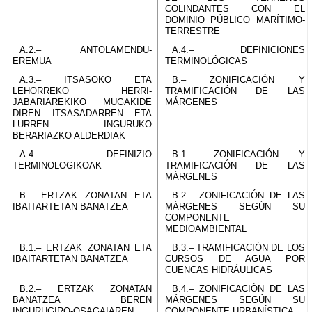
COLINDANTES CON EL
DOMINIO PÚBLICO MARÍTIMO-
TERRESTRE
A.2.– ANTOLAMENDU-
A.4.– DEFINICIONES
EREMUA
TERMINOLÓGICAS
A.3.– ITSASOKO ETA
B.– ZONIFICACIÓN Y
LEHORREKO HERRI-
TRAMIFICACIÓN DE LAS
JABARIAREKIKO MUGAKIDE
MÁRGENES
DIREN ITSASADARREN ETA
LURREN INGURUKO
BERARIAZKO ALDERDIAK
A.4.– DEFINIZIO
B.1.– ZONIFICACIÓN Y
TERMINOLOGIKOAK
TRAMIFICACIÓN DE LAS
MÁRGENES
B.– ERTZAK ZONATAN ETA
B.2.– ZONIFICACIÓN DE LAS
IBAITARTETAN BANATZEA
MÁRGENES SEGÚN SU
COMPONENTE
MEDIOAMBIENTAL
B.1.– ERTZAK ZONATAN ETA
B.3.– TRAMIFICACIÓN DE LOS
IBAITARTETAN BANATZEA
CURSOS DE AGUA POR
CUENCAS HIDRÁULICAS
B.2.– ERTZAK ZONATAN
B.4.– ZONIFICACIÓN DE LAS
BANATZEA BEREN
MÁRGENES SEGÚN SU
INGURUGIRO-OSAGAIAREN
COMPONENTE URBANÍSTICA