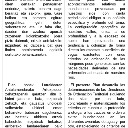
diren gertakari penagarrien
acontecimientos relativos a
ondorioz, aztertu beharra dago
inundaciones provocadas por
berariaz eta sakonki gaia. Gure
nuestros ríos con cierta
bailara eta haranen egitura
periodicidad obligan a un análisis
geografikoa gehi duten
específico y profundo del tema.
sakontasuna eta lur falta dira,
La configuración geográfica de
dauden ibar azalera apurrak
nuestros valles, unida a su
zuzenean kolonizatzeko joera
profundidad y a la escasez de
piztu dutenak, ertzak antolatzeko
suelo han provocado una
irizpideak ez datozela bat gure
tendencia a colonizar de forma
ibaien antolamendu egokitik
directa las escasas superficies de
sortutako beharrizanekin.
vegas existentes con unos
criterios de ordenación de las
márgenes poco generosos con las
necesidades derivadas de una
ordenación adecuada de nuestros
ríos.
Plan honek Lurraldearen
El presente Plan desarrolla las
Antolamendurako Artezpideen
determinaciones de las Directrices
zehaztapenak garatzen ditu bi
de Ordenación Territorial siguiendo
bideri jarraituz, bata, irizpideak
dos vías: por un lado,
zehaztu eta gauzatuz uholdeak
concretando y materializando los
saihesteko ubideei eman
criterios en cuanto a la protección
beharreko babesari dagokionez,
a otorgar a los cauces en orden a
eta bestetik ubideen ertzak
evitar inundaciones en las
babesteko irizpideak finkatuz,
diferentes avenidas de agua y, por
erriberako landarediaren balio
otro, estableciendo los criterios de