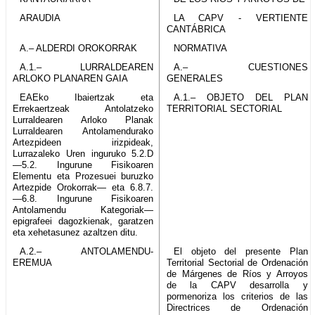
ARAUDIA
LA CAPV - VERTIENTE
CANTÁBRICA
A.– ALDERDI OROKORRAK
NORMATIVA
A.1.– LURRALDEAREN
A.– CUESTIONES
ARLOKO PLANAREN GAIA
GENERALES
EAEko Ibaiertzak eta
A.1.– OBJETO DEL PLAN
Errekaertzeak Antolatzeko
TERRITORIAL SECTORIAL
Lurraldearen Arloko Planak
Lurraldearen Antolamendurako
Artezpideen irizpideak,
Lurrazaleko Uren inguruko 5.2.D
—5.2. Ingurune Fisikoaren
Elementu eta Prozesuei buruzko
Artezpide Orokorrak— eta 6.8.7.
—6.8. Ingurune Fisikoaren
Antolamendu Kategoriak—
epigrafeei dagozkienak, garatzen
eta xehetasunez azaltzen ditu.
A.2.– ANTOLAMENDU-
El objeto del presente Plan
EREMUA
Territorial Sectorial de Ordenación
de Márgenes de Ríos y Arroyos
de la CAPV desarrolla y
pormenoriza los criterios de las
Directrices de Ordenación