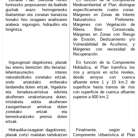
funtsezko proposamen da ibaibide
Medioambiental el Plan distingue
guztiak arazo homogeneoko
específicamente cuatro zonas:
ibaitartetan eta zonatan banatzea
Márgenes en Zonas de Interés
honako hiru osagaien analisiaren
Naturalístico Preferente,
arabera: ingurugiro, hidrauliko eta
Márgenes con Vegetación de
hirigintza.
Ribera Bien Conservada,
Márgenes en Zonas con Riesgo
de Erosión, Deslizamiento y/o
Vulnerabilidad de Acuíferos, y
Márgenes con necesidad de
Recuperación.
Ingurugiroari dagokionez, planak
En función de la Componente
lau eremu bereizten ditu berariaz:
Hidráulica, el Plan tramifica los
lehentasunezko interes
ríos y arroyos en ocho niveles,
naturalistikoko zonetako ertzak,
desde arroyos con cuenca
ondo artatutako erriberako
afluente entre 1 y 10 km.2 de
landaredia duten ertzak, higadura-
superficie hasta tramos de ríos
eta lerradura-arriskua edo/eta
con superficie de cuenca afluente
akuiferoen urrakortasuna duten,
superior a 600 km.2.
irristaketa edota akuiferoen
zaurgarritasun arriskua duten
zonetako ertzak eta
berreskuratzeko premia duten
ertzak.
Hidraulika-osagaiari dagokionez,
Finalmente, según la
planak zortzi mailatan tartekatzen
Componente Urbanística el Plan