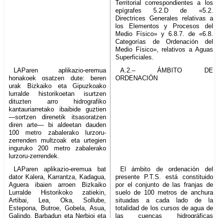
Territorial correspondientes a los
epígrafes 5.2.D de «5.2.
Directrices Generales relativas a
los Elementos y Procesos del
Medio Físico» y 6.8.7. de «6.8.
Categorías de Ordenación del
Medio Físico», relativos a Aguas
Superficiales.
LAParen aplikazio-eremua
A.2.– ÁMBITO DE
honakoek osatzen dute: beren
ORDENACIÓN
urak Bizkaiko eta Gipuzkoako
lurralde historikoetan isurtzen
dituzten arro hidrografiko
kantauriarretako ibaibide guztien
—sortzen direnetik itsasoratzen
diren arte— bi aldeetan dauden
100 metro zabalerako lurzoru-
zerrenden multzoak eta urtegien
inguruko 200 metro zabalerako
lurzoru-zerrendek.
LAParen aplikazio-eremua bat
El ámbito de ordenación del
dator Kalera, Karrantza, Kadagua,
presente P.T.S. está constituido
Aguera ibaien arroen Bizkaiko
por el conjunto de las franjas de
Lurralde Historikoko zatiekin,
suelo de 100 metros de anchura
Artibai, Lea, Oka, Sollube,
situadas a cada lado de la
Estepona, Butroe, Gobela, Asua,
totalidad de los cursos de agua de
Galindo, Barbadun eta Nerbioi eta
las cuencas hidrográficas