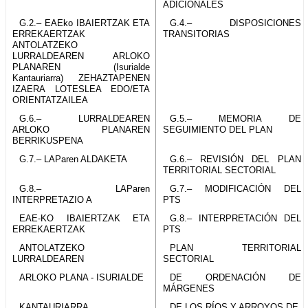
ADICIONALES
G.2.– EAEko IBAIERTZAK ETA
G.4.– DISPOSICIONES
ERREKAERTZAK
TRANSITORIAS
ANTOLATZEKO
LURRALDEAREN ARLOKO
PLANAREN (Isurialde
Kantauriarra) ZEHAZTAPENEN
IZAERA LOTESLEA EDO/ETA
ORIENTATZAILEA
G.6.– LURRALDEAREN
G.5.– MEMORIA DE
ARLOKO PLANAREN
SEGUIMIENTO DEL PLAN
BERRIKUSPENA
G.7.– LAParen ALDAKETA
G.6.– REVISIÓN DEL PLAN
TERRITORIAL SECTORIAL
G.8.– LAParen
G.7.– MODIFICACIÓN DEL
INTERPRETAZIO A
PTS
EAE-KO IBAIERTZAK ETA
G.8.– INTERPRETACIÓN DEL
ERREKAERTZAK
PTS
ANTOLATZEKO
PLAN TERRITORIAL
LURRALDEAREN
SECTORIAL
ARLOKO PLANA - ISURIALDE
DE ORDENACIÓN DE
MÁRGENES
KANTAURIARRA
DE LOS RÍOS Y ARROYOS DE