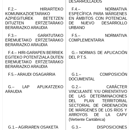
DESARROLLADOS
F.2.– HIRIARTEKO
F.4.– NORMATIVA
KOMUNIKAZIOETARAKO
ESPECÍFICA PARA MÁRGENES
AZPIEGITUREK BETETZEN
EN ÁMBITOS CON POTENCIAL
DITUZTEN ERTZETARAKO
DE NUEVO DESARROLLO
BERARIAZKO ARAUDIA
URBANO
F.3.– GARATUTAKO
F.5.– NORMATIVA
EREMUETAKO ERTZETARAKO
COMPLEMENTARIA
BERARIAZKO ARAUDIA
F.4.– HIRI-GARAPEN BERRIEK
G.– NORMAS DE APLICACIÓN
EGITEKO POTENTZIALA DUTEN
DEL P.T.S.
EREMUETAKO ERTZETARAKO
BERARIAZKO ARAUDIA
F.5.– ARAUDI OSAGARRIA
G.1.– COMPOSICIÓN
DOCUMENTAL
G.– LAP APLIKATZEKO
G.2.– CARÁCTER
ARAUDIA
VINCULANTE Y/U ORIENTATIVO
DE LAS DETERMINACIONES
DEL PLAN TERRITORIAL
SECTORIAL DE ORDENACIÓN
DE MÁRGENES DE LOS RÍOS Y
ARROYOS DE LA CAPV
(Vertiente Cantábrica)
G.1.– AGIRIAREN OSAKETA
G.3.– DISPOSICIONES