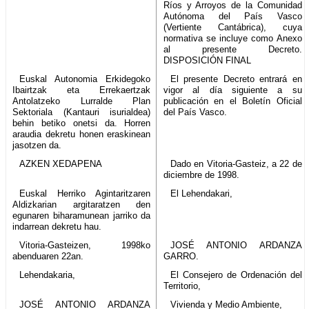
Ríos y Arroyos de la Comunidad
Autónoma del País Vasco
(Vertiente Cantábrica), cuya
normativa se incluye como Anexo
al presente Decreto.
DISPOSICIÓN FINAL
Euskal Autonomia Erkidegoko
El presente Decreto entrará en
Ibairtzak eta Errekaertzak
vigor al día siguiente a su
Antolatzeko Lurralde Plan
publicación en el Boletín Oficial
Sektoriala (Kantauri isurialdea)
del País Vasco.
behin betiko onetsi da. Horren
araudia dekretu honen eraskinean
jasotzen da.
AZKEN XEDAPENA
Dado en Vitoria-Gasteiz, a 22 de
diciembre de 1998.
Euskal Herriko Agintaritzaren
El Lehendakari,
Aldizkarian argitaratzen den
egunaren biharamunean jarriko da
indarrean dekretu hau.
Vitoria-Gasteizen, 1998ko
JOSÉ ANTONIO ARDANZA
abenduaren 22an.
GARRO.
Lehendakaria,
El Consejero de Ordenación del
Territorio,
JOSÉ ANTONIO ARDANZA
Vivienda y Medio Ambiente,