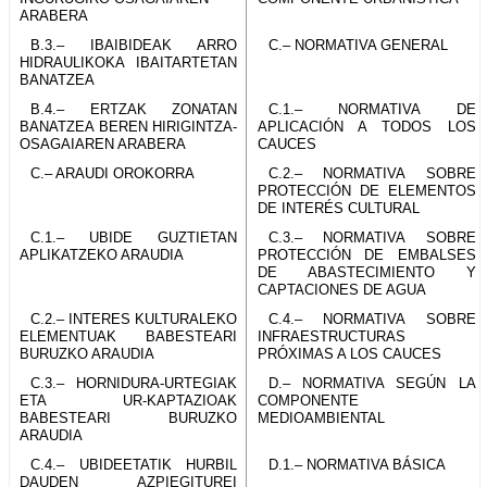
ARABERA
B.3.– IBAIBIDEAK ARRO
C.– NORMATIVA GENERAL
HIDRAULIKOKA IBAITARTETAN
BANATZEA
B.4.– ERTZAK ZONATAN
C.1.– NORMATIVA DE
BANATZEA BEREN HIRIGINTZA-
APLICACIÓN A TODOS LOS
OSAGAIAREN ARABERA
CAUCES
C.– ARAUDI OROKORRA
C.2.– NORMATIVA SOBRE
PROTECCIÓN DE ELEMENTOS
DE INTERÉS CULTURAL
C.1.– UBIDE GUZTIETAN
C.3.– NORMATIVA SOBRE
APLIKATZEKO ARAUDIA
PROTECCIÓN DE EMBALSES
DE ABASTECIMIENTO Y
CAPTACIONES DE AGUA
C.2.– INTERES KULTURALEKO
C.4.– NORMATIVA SOBRE
ELEMENTUAK BABESTEARI
INFRAESTRUCTURAS
BURUZKO ARAUDIA
PRÓXIMAS A LOS CAUCES
C.3.– HORNIDURA-URTEGIAK
D.– NORMATIVA SEGÚN LA
ETA UR-KAPTAZIOAK
COMPONENTE
BABESTEARI BURUZKO
MEDIOAMBIENTAL
ARAUDIA
C.4.– UBIDEETATIK HURBIL
D.1.– NORMATIVA BÁSICA
DAUDEN AZPIEGITUREI