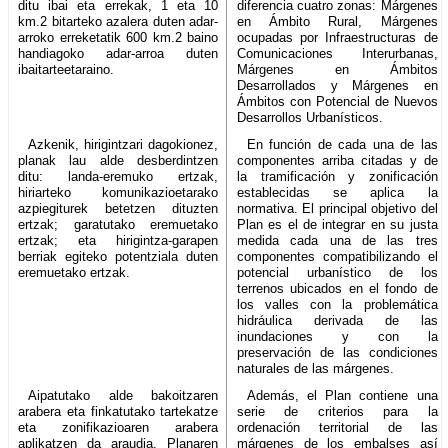
ditu ibai eta errekak, 1 eta 10
diferencia cuatro zonas: Márgenes
km.2 bitarteko azalera duten adar-
en Ámbito Rural, Márgenes
arroko erreketatik 600 km.2 baino
ocupadas por Infraestructuras de
handiagoko adar-arroa duten
Comunicaciones Interurbanas,
ibaitarteetaraino.
Márgenes en Ámbitos
Desarrollados y Márgenes en
Ámbitos con Potencial de Nuevos
Desarrollos Urbanísticos.
Azkenik, hirigintzari dagokionez,
En función de cada una de las
planak lau alde desberdintzen
componentes arriba citadas y de
ditu: landa-eremuko ertzak,
la tramificación y zonificación
hiriarteko komunikazioetarako
establecidas se aplica la
azpiegiturek betetzen dituzten
normativa. El principal objetivo del
ertzak; garatutako eremuetako
Plan es el de integrar en su justa
ertzak; eta hirigintza-garapen
medida cada una de las tres
berriak egiteko potentziala duten
componentes compatibilizando el
eremuetako ertzak.
potencial urbanístico de los
terrenos ubicados en el fondo de
los valles con la problemática
hidráulica derivada de las
inundaciones y con la
preservación de las condiciones
naturales de las márgenes.
Aipatutako alde bakoitzaren
Además, el Plan contiene una
arabera eta finkatutako tartekatze
serie de criterios para la
eta zonifikazioaren arabera
ordenación territorial de las
aplikatzen da araudia. Planaren
márgenes de los embalses así