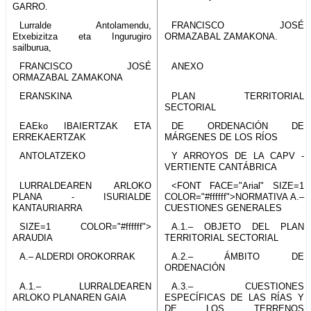
GARRO.
Lurralde Antolamendu,
FRANCISCO JOSÉ
Etxebizitza eta Ingurugiro
ORMAZABAL ZAMAKONA.
sailburua,
FRANCISCO JOSÉ
ANEXO
ORMAZABAL ZAMAKONA
ERANSKINA
PLAN TERRITORIAL
SECTORIAL
EAEko IBAIERTZAK ETA
DE ORDENACIÓN DE
ERREKAERTZAK
MÁRGENES DE LOS RÍOS
ANTOLATZEKO
Y ARROYOS DE LA CAPV -
VERTIENTE CANTÁBRICA
LURRALDEAREN ARLOKO
<FONT FACE="Arial" SIZE=1
PLANA - ISURIALDE
COLOR="#ffffff">NORMATIVA A.–
KANTAURIARRA
CUESTIONES GENERALES
SIZE=1 COLOR="#ffffff">
A.1.– OBJETO DEL PLAN
ARAUDIA
TERRITORIAL SECTORIAL
A.– ALDERDI OROKORRAK
A.2.– ÁMBITO DE
ORDENACIÓN
A.1.– LURRALDEAREN
A.3.– CUESTIONES
ARLOKO PLANAREN GAIA
ESPECÍFICAS DE LAS RÍAS Y
DE LOS TERRENOS