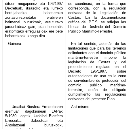
dituen mugapenez eta 196/1997
se coordinará, en la forma que
Dekretuak, itsasoko eta lurreko
corresponda, con la regulación
herri-jabariko babeserako
derivada de la Legislación de
zortasun-zonetako erabileren
Costas. En la documentación
baimenei buruzkoak, araututako
gráfica del P.T.S. se reflejan las
jardunbideaz gain, plan honetatik
Líneas de Deslinde del Dominio
eratorritako erregulazioak ere bete
Público Marítimo-Terrestre.
beharrekoak izango dira.
Gainera:
En tal sentido, además de las
limitaciones que para los terrenos
colindantes con el dominio público
marítimo-terrestre impone la
legislación de Costas y del
procedimiento regulado en el
Decreto 196/1997, sobre
autorizaciones de uso en la zona
de servidumbre de protección del
dominio público marítimo-
terrestre, serán de obligado
cumplimiento las regulaciones
derivadas del presente Plan.
– Urdaibai Biosfera Erreserbaren
Así mismo:
eremuari dagokionean LAPak
5/1989 Legetik, Urdaibai Biosfera
Erreserba Babesteari eta
Antolatzeari buruzkotik,