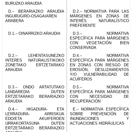
BURUZKO ARAUDIA
D.– BERARIAZKO ARAUDIA
D.2.– NORMATIVA PARA LAS
INGURUGIRO-OSAGAIAREN
MÁRGENES EN ZONAS DE
ARABERA
INTERÉS NATURALÍSTICO
PREFERENTE
D.1.– OINARRIZKO ARAUDIA
D.3.– NORMATIVA
ESPECÍFICA PARA MÁRGENES
CON VEGETACIÓN BIEN
CONSERVADA
D.2.– LEHENTASUNEZKO
D.4.– NORMATIVA
INTERES NATURALISTIKOKO
ESPECÍFICA PARA MÁRGENES
ZONETAKO ERTZETARAKO
EN ZONAS CON RIESGO DE
ARAUDIA
EROSIÓN, DESLIZAMIENTOS
Y/O VULNERABILIDAD DE
ACUÍFEROS
D.3.– ONDO ARTATUTAKO
D.5.– NORMATIVA
LANDAREDIA DUTEN
ESPECÍFICA PARA MÁRGENES
ERTZETARAKO BERARIAZKO
CON NECESIDAD DE
ARAUDIA
RECUPERACIÓN
D.4.– HIGADURA- ETA
E.– NORMATIVA ESPECÍFICA
LERRADURA- ARRISKUA
SOBRE PREVENCIÓN DE
EDO/ETA AKUIFEROEN
INUNDACIONES Y
URRAKORTASUNA DUTEN
ACTUACIONES HIDRÁULICAS
ERTZETARAKO BERARIAZKO