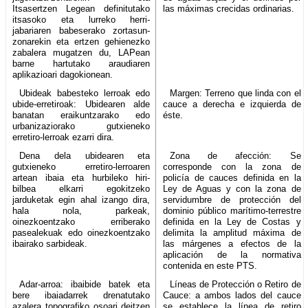
Itsasertzen Legean definitutako
las máximas crecidas ordinarias.
itsasoko eta lurreko herri-
jabariaren babeserako zortasun-
zonarekin eta ertzen gehienezko
zabalera mugatzen du, LAPean
barne hartutako araudiaren
aplikazioari dagokionean.
Ubideak babesteko lerroak edo
Margen: Terreno que linda con el
ubide-erretiroak: Ubidearen alde
cauce a derecha e izquierda de
banatan eraikuntzarako edo
éste.
urbanizaziorako gutxieneko
erretiro-lerroak ezarri dira.
Dena dela ubidearen eta
Zona de afección: Se
gutxieneko erretiro-lerroaren
corresponde con la zona de
artean ibaia eta hurbileko hiri-
policía de cauces definida en la
bilbea elkarri egokitzeko
Ley de Aguas y con la zona de
jarduketak egin ahal izango dira,
servidumbre de protección del
hala nola, parkeak,
dominio público marítimo-terrestre
oinezkoentzako erriberako
definida en la Ley de Costas y
pasealekuak edo oinezkoentzako
delimita la amplitud máxima de
ibairako sarbideak.
las márgenes a efectos de la
aplicación de la normativa
contenida en este PTS.
Adar-arroa: ibaibide batek eta
Líneas de Protección o Retiro de
bere ibaiadarrek drenatutako
Cauce: a ambos lados del cauce
azalera topografiko osoari deitzen
se establece la línea de retiro