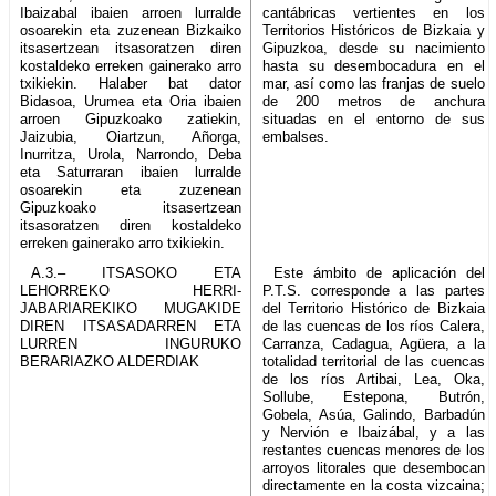
Ibaizabal ibaien arroen lurralde
cantábricas vertientes en los
osoarekin eta zuzenean Bizkaiko
Territorios Históricos de Bizkaia y
itsasertzean itsasoratzen diren
Gipuzkoa, desde su nacimiento
kostaldeko erreken gainerako arro
hasta su desembocadura en el
txikiekin. Halaber bat dator
mar, así como las franjas de suelo
Bidasoa, Urumea eta Oria ibaien
de 200 metros de anchura
arroen Gipuzkoako zatiekin,
situadas en el entorno de sus
Jaizubia, Oiartzun, Añorga,
embalses.
Inurritza, Urola, Narrondo, Deba
eta Saturraran ibaien lurralde
osoarekin eta zuzenean
Gipuzkoako itsasertzean
itsasoratzen diren kostaldeko
erreken gainerako arro txikiekin.
A.3.– ITSASOKO ETA
Este ámbito de aplicación del
LEHORREKO HERRI-
P.T.S. corresponde a las partes
JABARIAREKIKO MUGAKIDE
del Territorio Histórico de Bizkaia
DIREN ITSASADARREN ETA
de las cuencas de los ríos Calera,
LURREN INGURUKO
Carranza, Cadagua, Agüera, a la
BERARIAZKO ALDERDIAK
totalidad territorial de las cuencas
de los ríos Artibai, Lea, Oka,
Sollube, Estepona, Butrón,
Gobela, Asúa, Galindo, Barbadún
y Nervión e Ibaizábal, y a las
restantes cuencas menores de los
arroyos litorales que desembocan
directamente en la costa vizcaina;