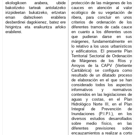
ekologikoen arabera, ubide
protección de las márgenes de los
bakoitzeko tarteak antolatzeko
cauces en atención al valor
irizpideetan bukatzeko, ertzetan
ecológico de su vegetación de
eman daitezkeen erabilera
ribera, para concluir en unos
desberdinei dagokienez, batez ere
criterios de ordenación de los
hirigintza eta eraikuntza arloko
diferentes tramos de cada cauce
erabilerei.
en cuanto a los diferentes usos
que pudieran darse en sus
márgenes, fundamentalmente en
lo relativo a los usos urbanísticos
y edificatorios. El presente Plan
Territorial Sectorial de Ordenación
de Márgenes de los Ríos y
Arroyos de la CAPV (Vertiente
Cantábrica) se configura como
resultado de un dilatado proceso
de elaboración en el que se han
considerado todos los aspectos
informativos y normativos
contenidos en las legislaciones de
aguas y costas, en el Plan
Hidrológico Norte III, en el Plan
Integral de Prevención de
Inundaciones (P.I.P.I.), en los
diversos estudios desarrollados
sobre medio físico, en las
diferentes previsiones sobre
encauzamientos a realizar a corto