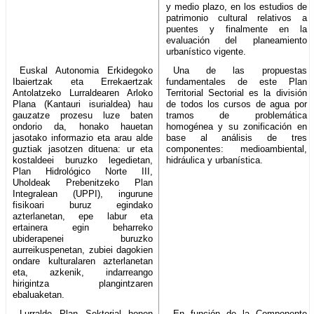
y medio plazo, en los estudios de
patrimonio cultural relativos a
puentes y finalmente en la
evaluación del planeamiento
urbanístico vigente.
Euskal Autonomia Erkidegoko
Una de las propuestas
Ibaiertzak eta Errekaertzak
fundamentales de este Plan
Antolatzeko Lurraldearen Arloko
Territorial Sectorial es la división
Plana (Kantauri isurialdea) hau
de todos los cursos de agua por
gauzatze prozesu luze baten
tramos de problemática
ondorio da, honako hauetan
homogénea y su zonificación en
jasotako informazio eta arau alde
base al análisis de tres
guztiak jasotzen dituena: ur eta
componentes: medioambiental,
kostaldeei buruzko legedietan,
hidráulica y urbanística.
Plan Hidrológico Norte III,
Uholdeak Prebenitzeko Plan
Integralean (UPPI), ingurune
fisikoari buruz egindako
azterlanetan, epe labur eta
ertainera egin beharreko
ubiderapenei buruzko
aurreikuspenetan, zubiei dagokien
ondare kulturalaren azterlanetan
eta, azkenik, indarreango
hirigintza plangintzaren
ebaluaketan.
Lurralde Plan Sektorial honen
En función de la Componente