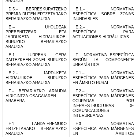
ARAUDIA
D.5.– BERRESKURATZEKO
E.1.– NORMATIVA
PREMIA DUTEN ERTZETARAKO
ESPECÍFICA SOBRE ZONAS
BERARIAZKO ARAUDIA
INUNDABLES
E.– UHOLDEAK
E.2.– NORMATIVA
PREBENITZEARI ETA
ESPECÍFICA PARA
JARDUKETA HIDRAULIKOEI
ACTUACIONES HIDRÁULICAS
BURUZKO BERARIAZKO
ARAUDIA
E.1.– LURPEAN GERA
F.– NORMATIVA ESPECÍFICA
DAITEZKEEN ZONEI BURUZKO
SEGÚN LA COMPONENTE
BERARIAZKO ARAUDIA
URBANÍSTICA
E.2.– JARDUKETA
F.1.– NORMATIVA
HIDRAULIKOEI BURUZKO
ESPECÍFICA PARA MÁRGENES
BERARIAZKO ARAUDIA
EN ÁMBITO RURAL
F.– BERARIAZKO ARAUDIA
F.2.– NORMATIVA
HIRIGINTZA-OSAGAIAREN
ESPECÍFICA PARA MÁRGENES
ARABERA
OCUPADAS POR
INFRAESTRUCTURAS DE
COMUNICACIONES
INTERURBANAS
F.1.– LANDA-EREMUKO
F.3.– NORMATIVA
ERTZETARAKO BERARIAZKO
ESPÉCIFICA PARA MÁRGENES
ARAUDIA
EN ÁMBITOS