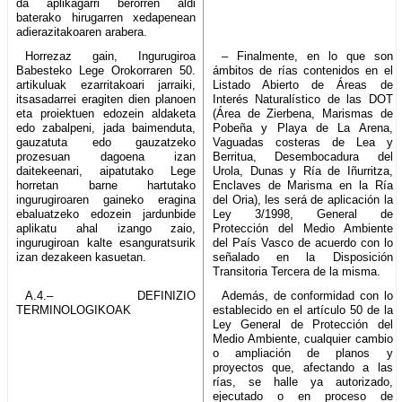
da aplikagarri berorren aldi
baterako hirugarren xedapenean
adierazitakoaren arabera.
Horrezaz gain, Ingurugiroa
– Finalmente, en lo que son
Babesteko Lege Orokorraren 50.
ámbitos de rías contenidos en el
artikuluak ezarritakoari jarraiki,
Listado Abierto de Áreas de
itsasadarrei eragiten dien planoen
Interés Naturalístico de las DOT
eta proiektuen edozein aldaketa
(Área de Zierbena, Marismas de
edo zabalpeni, jada baimenduta,
Pobeña y Playa de La Arena,
gauzatuta edo gauzatzeko
Vaguadas costeras de Lea y
prozesuan dagoena izan
Berritua, Desembocadura del
daitekeenari, aipatutako Lege
Urola, Dunas y Ría de Iñurritza,
horretan barne hartutako
Enclaves de Marisma en la Ría
ingurugiroaren gaineko eragina
del Oria), les será de aplicación la
ebaluatzeko edozein jardunbide
Ley 3/1998, General de
aplikatu ahal izango zaio,
Protección del Medio Ambiente
ingurugiroan kalte esanguratsurik
del País Vasco de acuerdo con lo
izan dezakeen kasuetan.
señalado en la Disposición
Transitoria Tercera de la misma.
A.4.– DEFINIZIO
Además, de conformidad con lo
TERMINOLOGIKOAK
establecido en el artículo 50 de la
Ley General de Protección del
Medio Ambiente, cualquier cambio
o ampliación de planos y
proyectos que, afectando a las
rías, se halle ya autorizado,
ejecutado o en proceso de