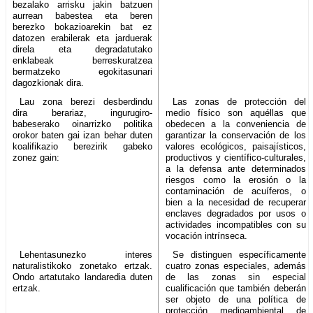
bezalako arrisku jakin batzuen
aurrean babestea eta beren
berezko bokazioarekin bat ez
datozen erabilerak eta jarduerak
direla eta degradatutako
enklabeak berreskuratzea
bermatzeko egokitasunari
dagozkionak dira.
Lau zona berezi desberdindu
Las zonas de protección del
dira berariaz, ingurugiro-
medio físico son aquéllas que
babeserako oinarrizko politika
obedecen a la conveniencia de
orokor baten gai izan behar duten
garantizar la conservación de los
koalifikazio berezirik gabeko
valores ecológicos, paisajísticos,
zonez gain:
productivos y científico-culturales,
a la defensa ante determinados
riesgos como la erosión o la
contaminación de acuíferos, o
bien a la necesidad de recuperar
enclaves degradados por usos o
actividades incompatibles con su
vocación intrínseca.
Lehentasunezko interes
Se distinguen específicamente
naturalistikoko zonetako ertzak.
cuatro zonas especiales, además
Ondo artatutako landaredia duten
de las zonas sin especial
ertzak.
cualificación que también deberán
ser objeto de una política de
protección medioambiental de