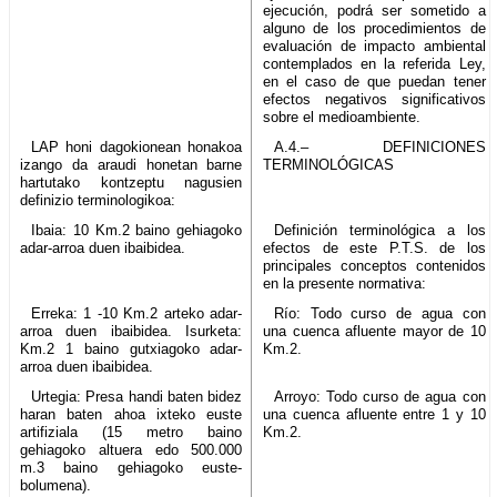
ejecución, podrá ser sometido a
alguno de los procedimientos de
evaluación de impacto ambiental
contemplados en la referida Ley,
en el caso de que puedan tener
efectos negativos significativos
sobre el medioambiente.
LAP honi dagokionean honakoa
A.4.– DEFINICIONES
izango da araudi honetan barne
TERMINOLÓGICAS
hartutako kontzeptu nagusien
definizio terminologikoa:
Ibaia: 10 Km.2 baino gehiagoko
Definición terminológica a los
adar-arroa duen ibaibidea.
efectos de este P.T.S. de los
principales conceptos contenidos
en la presente normativa:
Erreka: 1 -10 Km.2 arteko adar-
Río: Todo curso de agua con
arroa duen ibaibidea. Isurketa:
una cuenca afluente mayor de 10
Km.2 1 baino gutxiagoko adar-
Km.2.
arroa duen ibaibidea.
Urtegia: Presa handi baten bidez
Arroyo: Todo curso de agua con
haran baten ahoa ixteko euste
una cuenca afluente entre 1 y 10
artifiziala (15 metro baino
Km.2.
gehiagoko altuera edo 500.000
m.3 baino gehiagoko euste-
bolumena).