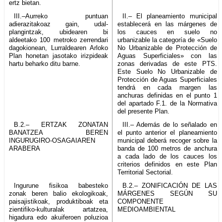
ertz bietan.
III.–Aurreko puntuan
II.– El planeamiento municipal
adierazitakoaz gain, udal-
establecerá en las márgenes de
plangintzak, ubidearen bi
los cauces en suelo no
aldeetako 100 metroko zerrendari
urbanizable la categoría de «Suelo
dagokionean, Lurraldearen Arloko
No Urbanizable de Protección de
Plan honetan jasotako irizpideak
Aguas Superficiales» con las
hartu beharko ditu barne.
zonas derivadas de este PTS.
Este Suelo No Urbanizable de
Protección de Aguas Superficiales
tendrá en cada margen las
anchuras definidas en el punto 1
del apartado F.1. de la Normativa
del presente Plan.
B.2.– ERTZAK ZONATAN
III.– Además de lo señalado en
BANATZEA BEREN
el punto anterior el planeamiento
INGURUGIRO-OSAGAIAREN
municipal deberá recoger sobre la
ARABERA
banda de 100 metros de anchura
a cada lado de los cauces los
criterios definidos en este Plan
Territorial Sectorial.
Ingurune fisikoa babesteko
B.2.– ZONIFICACIÓN DE LAS
zonak beren balio ekologikoak,
MÁRGENES SEGÚN SU
paisajistikoak, produktiboak eta
COMPONENTE
zientifiko-kulturalak artatzea,
MEDIOAMBIENTAL
higadura edo akuiferoen poluzioa