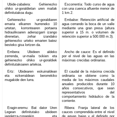
Ubide-zabalera: Gehienezko
Escorrentía: Todo curso de agua
ohiko ur-goraldietan uren mailak
con una cuenca afluente menor de
definitutakoa dugu.
1 km.2.
Gehienezko ur-goraldiaren
Embalse: Retención artificial de
emaria elkarren hurreneko 10
agua cerrando la boca de un valle
urtetan, korrontearen portaera
mediante una gran presa (altura
hidraulikoaren adierazgarri izango
superior a 15 m. o volumen de
direnetan, zehar izandako
retención superior a 500.000 m.3).
gehienezko urteko emarien batez
besteko gisa lortzen da.
Erribera: Ubideen aldeko
Ancho de cauce: Es el definido
zerrenda, ur-maila txikien eta
por el nivel de las aguas en las
gehienezko ohiko ur-goraldiek
máximas crecidas ordinarias.
definitutakoaren artekoa.
Ertz: Ubidearen eskuinaldean
El caudal de la máxima crecida
eta ezkerraldean berorrekiko
ordinaria se obtiene como la
mugakide den lurra.
media de los máximos caudales
anuales producidos durante 10
años consecutivos, que sean
representativos del
comportamiento hidráulico de la
corriente.
Eragin-eremu: Bat dator Uren
Ribera: Franja lateral de los
Legean definitutako ubideen
cauces comprendida entre el nivel
jagoletza-zonarekin eta
de aguas bajas y el definido por