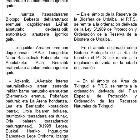
eratorritako antolamendura igorriko
gaitu.
– Inurritza Itsasadarraren
– En el ámbito de la Reserva de
Biotopo Babestu deklaratutako
la Biosfera de Urdaibai, el P.T.S.
eremuari dagokionean LAPak
se remite a la ordenación derivada
aipatutako deklaraziotik
de la Ley 5/1989 de Protección y
eratorritako arautzera igorriko
Ordenación de la Reserva de la
gaitu.
Biosfera de Urdaibai.
– Txingudiko Arearen eremuari
– En el ámbito declarado como
dagokionean LAPak Txingudiko
Biotopo Protegido de la Ría de
Natur Baliabideak Babesteko eta
Inurritza el P.T.S. se remite a la
Antolatzeko Plan Berezitik
regulación derivada de la citada
eratorritako antolamendura igorriko
declaración.
gaitu.
– Azkenik, LAAetako interes
– En el ámbito del Área de
naturalistikoko areen zerrenda
Txingudi, el P.T.S. se remite a la
irekian barne hartutako eremuetan
ordenación derivada del Plan
(Zierbenako eremua, Pobeñako
Especial de Protección y
padurak eta La Arena hondartza,
Ordenación de los Recursos
Lea eta Berriatuko kostaldeko
Naturales de Txingudi.
ibarrak, Urola ibaiaren bokalea,
Inurritzako itsasadarra eta dunak,
Oria ibaiaren itsasadarreko
paduraguneak), 3/1998 Legea,
Euskal Herriko Ingurugiroa
Babesteko Lege Orokorra, izango