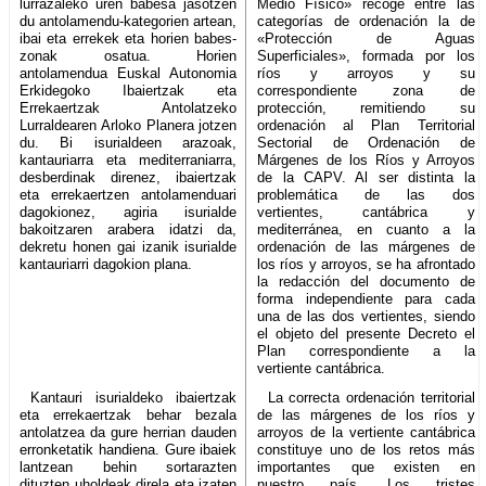
lurrazaleko uren babesa jasotzen
Medio Físico» recoge entre las
du antolamendu-kategorien artean,
categorías de ordenación la de
ibai eta errekek eta horien babes-
«Protección de Aguas
zonak osatua. Horien
Superficiales», formada por los
antolamendua Euskal Autonomia
ríos y arroyos y su
Erkidegoko Ibaiertzak eta
correspondiente zona de
Errekaertzak Antolatzeko
protección, remitiendo su
Lurraldearen Arloko Planera jotzen
ordenación al Plan Territorial
du. Bi isurialdeen arazoak,
Sectorial de Ordenación de
kantauriarra eta mediterraniarra,
Márgenes de los Ríos y Arroyos
desberdinak direnez, ibaiertzak
de la CAPV. Al ser distinta la
eta errekaertzen antolamenduari
problemática de las dos
dagokionez, agiria isurialde
vertientes, cantábrica y
bakoitzaren arabera idatzi da,
mediterránea, en cuanto a la
dekretu honen gai izanik isurialde
ordenación de las márgenes de
kantauriarri dagokion plana.
los ríos y arroyos, se ha afrontado
la redacción del documento de
forma independiente para cada
una de las dos vertientes, siendo
el objeto del presente Decreto el
Plan correspondiente a la
vertiente cantábrica.
Kantauri isurialdeko ibaiertzak
La correcta ordenación territorial
eta errekaertzak behar bezala
de las márgenes de los ríos y
antolatzea da gure herrian dauden
arroyos de la vertiente cantábrica
erronketatik handiena. Gure ibaiek
constituye uno de los retos más
lantzean behin sortarazten
importantes que existen en
dituzten uholdeak direla eta izaten
nuestro país. Los tristes