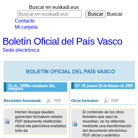
Buscar en euskadi.eus
Buscar
Contacto
Mi carpeta
Boletín Oficial del País Vasco
Sede electrónica
34. zk., 1999ko otsailaren 18a,
N.º
34
, jueves 18 de febrero de 1999
osteguna
Bestelako formatuak:
PDF
Otros formatos:
PDF
Hemen ikusgai dauden
El contenido de los otros
gainerako formatuen edukia
formatos que aquí se
PDF dokumentu elektroniko
muestran, se ha obtenido
ofizial eta jatorrizkoa eraldatuz
mediante una transformación
lortu da
del documento electrónico
PDF oficial y auténtico