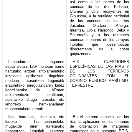
así como a las partes de las
cuencas de los ríos Bidasoa,
Urumea y Oria, recayentes en
Gipuzkoa, a la totalidad territorial
de las cuencas de los ríos
Jaizubia, Oiartzun, Añorga,
Iñurritza, Urola, Narrondo, Deba y
Saturrarán y a las restantes
cuencas menores de los arroyos
litorales que desembocan
directamente en la costa
guipuzcoana.
Itsasadarren ingurune
A.3.– CUESTIONES
espazialetan, LAP honetan barne
ESPECÍFICAS DE LAS RÍAS Y
hartutako ertzen antolamenduko
DE LOS TERRENOS
irizpideen aplikazioa, dagokion
COLINDANTES CON EL
moduan, Itsasertzen Legeriatik
DOMINIO PÚBLICO MARÍTIMO-
eratorritako erregulazioaren bidez
TERRESTRE
koordinatuko da. LAParen
dokumentazio grafikoan,
adieraziko ditugu itsasoko eta
lehorreko herri-jabariaren
mugabanaketa-lerroak.
Ildo horretatik, itsasoko eta
En el entorno espacial de las
lurreko herri-jabariarekiko
rías la aplicación de los criterios
mugakide diren lurretarako
de ordenación de márgenes
Itsasertzen Legeriak ezartzen
contenidos en el presente P.T.S.