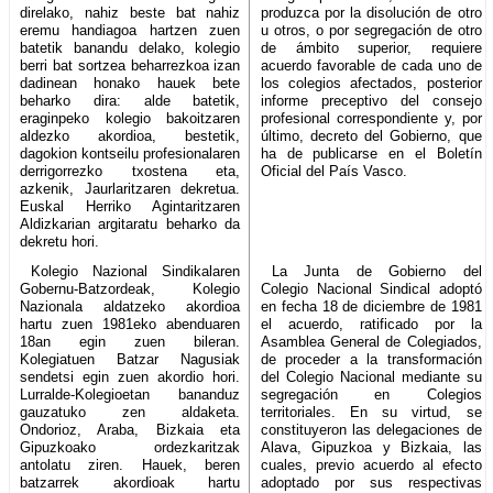
direlako, nahiz beste bat nahiz
produzca por la disolución de otro
eremu handiagoa hartzen zuen
u otros, o por segregación de otro
batetik banandu delako, kolegio
de ámbito superior, requiere
berri bat sortzea beharrezkoa izan
acuerdo favorable de cada uno de
dadinean honako hauek bete
los colegios afectados, posterior
beharko dira: alde batetik,
informe preceptivo del consejo
eraginpeko kolegio bakoitzaren
profesional correspondiente y, por
aldezko akordioa, bestetik,
último, decreto del Gobierno, que
dagokion kontseilu profesionalaren
ha de publicarse en el Boletín
derrigorrezko txostena eta,
Oficial del País Vasco.
azkenik, Jaurlaritzaren dekretua.
Euskal Herriko Agintaritzaren
Aldizkarian argitaratu beharko da
dekretu hori.
Kolegio Nazional Sindikalaren
La Junta de Gobierno del
Gobernu-Batzordeak, Kolegio
Colegio Nacional Sindical adoptó
Nazionala aldatzeko akordioa
en fecha 18 de diciembre de 1981
hartu zuen 1981eko abenduaren
el acuerdo, ratificado por la
18an egin zuen bileran.
Asamblea General de Colegiados,
Kolegiatuen Batzar Nagusiak
de proceder a la transformación
sendetsi egin zuen akordio hori.
del Colegio Nacional mediante su
Lurralde-Kolegioetan bananduz
segregación en Colegios
gauzatuko zen aldaketa.
territoriales. En su virtud, se
Ondorioz, Araba, Bizkaia eta
constituyeron las delegaciones de
Gipuzkoako ordezkaritzak
Alava, Gipuzkoa y Bizkaia, las
antolatu ziren. Hauek, beren
cuales, previo acuerdo al efecto
batzarrek akordioak hartu
adoptado por sus respectivas