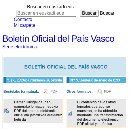
Buscar en euskadi.eus
Buscar
Contacto
Mi carpeta
Boletín Oficial del País Vasco
Sede electrónica
5. zk., 1999ko urtarrilaren 8a, ostirala
N.º
5
, viernes 8 de enero de 1999
Bestelako formatuak:
PDF
Otros formatos:
PDF
Hemen ikusgai dauden
El contenido de los otros
gainerako formatuen edukia
formatos que aquí se
PDF dokumentu elektroniko
muestran, se ha obtenido
ofizial eta jatorrizkoa eraldatuz
mediante una transformación
lortu da
del documento electrónico
PDF oficial y auténtico