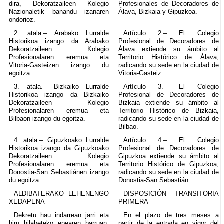
dira, Dekoratzaileen Kolegio
Profesionales de Decoradores de
Nazionaletik banandu izanaren
Álava, Bizkaia y Gipuzkoa.
ondorioz.
2. atala.– Arabako Lurralde
Artículo 2.– El Colegio
Historikoa izango da Arabako
Profesional de Decoradores de
Dekoratzaileen Kolegio
Álava extiende su ámbito al
Profesionalaren eremua eta
Territorio Histórico de Álava,
Vitoria-Gasteizen izango du
radicando su sede en la ciudad de
egoitza.
Vitoria-Gasteiz.
3. atala.– Bizkaiko Lurralde
Artículo 3.– El Colegio
Historikoa izango da Bizkaiko
Profesional de Decoradores de
Dekoratzaileen Kolegio
Bizkaia extiende su ámbito al
Profesionalaren eremua eta
Territorio Histórico de Bizkaia,
Bilbaon izango du egoitza.
radicando su sede en la ciudad de
Bilbao.
4. atala.– Gipuzkoako Lurralde
Artículo 4.– El Colegio
Historikoa izango da Gipuzkoako
Profesional de Decoradores de
Dekoratzaileen Kolegio
Gipuzkoa extiende su ámbito al
Profesionalaren eremua eta
Territorio Histórico de Gipuzkoa,
Donostia-San Sebastiánen izango
radicando su sede en la ciudad de
du egoitza.
Donostia-San Sebastián.
ALDIBATERAKO LEHENENGO
DISPOSICIÓN TRANSITORIA
XEDAPENA
PRIMERA
Dekretu hau indarrean jarri eta
En el plazo de tres meses a
hiru hilabeteko epearen barruan,
partir de la entrada en vigor del