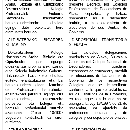
Araba, Bizkaia eta Gipuzkoako
presente Decreto, los Colegios
Dekoratzaileen Kolegio
Profesionales de Decoradores de
Profesionalek, Gobernu
Álava, Gipuzkoa y Bizkaia
Batzordeak izendatzeko
procederán, en su respectivo
hauteskundeetarako deialdia
ámbito, a la convocatoria de
egingo dute bakoitzak bere
elecciones de sus Juntas de
eremuaren barruan.
Gobierno.
ALDIBATERAKO BIGARREN
DISPOSICIÓN TRANSITORIA
XEDAPENA
SEGUNDA
Dekoratzaileen Kolegio
Las actuales delegaciones
Nazionaleko Araba, Bizkaia eta
provinciales de Álava, Bizkaia y
Gipuzkoako gaur egungo
Gipuzkoa del Colegio Nacional de
ordezkaritza probintzialek izango
Decoradores, quedarán
dute Kolegio bakoitzeko Gobernu
encargadas de convocar y presidir
Batzordeak hautatzeko deialdia
las elecciones de las Juntas de
egiteko erantzukizuna eta bai
Gobierno de los respectivos
hauteskundeen gidari izatekoa
Colegios, que se desarrollarán
ere. Profesioaren Estatutuetan
conforme a lo que se establezca
ezarritakoari jarraituz egingo dira
en los Estatutos de la Profesión,
hauteskundeak, titulatuentzako
en todo aquello a lo que no se
profesioari eta kolegio eta
oponga a la Ley 18/1997, de 21 de
kontseilu profesionalei buruzko
noviembre, de ejercicio de
azaroaren 21eko 18/1997
profesiones tituladas y de
Legearen kontrakoak ez diren
colegios y consejos profesionales.
guztietan.
AZKEN XEDAPENA
DISPOSICIÓN FINAL