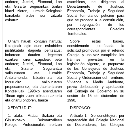
ondoren, Justizi, Ekonomi, Lan
asambleas, se dirigieron al
eta Gizarte Segurantza Sailari
Departamento de Justicia,
idatzi zioten, Lurralde-Kolegioak
Economía, Trabajo y Seguridad
banaketa bidez sor zitzala
Social formulando petición para
eskatuz.
que se proceda a la constitución,
por segregación, de los
correspondientes Colegios
Territoriales.
Oinarri hauek kontuan hartuta;
Sobre estas bases,
Kolegioak egin duen eskabidea
considerando justificada la
justifikatuta dagoela pentsatuz;
solicitud promovida por el referido
indarrean dauden legeetan
Colegio, y una vez cumplidos los
ezartzen diren izapideak bete
trámites previstos en la
ondoren; Justizi, Ekonomi, Lan
legislación vigente, a propuesta
eta Gizarte Segurantza
de los Consejeros de Justicia,
sailburuaren eta Lurralde
Economía, Trabajo y Seguridad
Antolamendu, Etxebizitza eta
Social y Ordenación del Territorio,
Ingurugiro sailburuaren
Vivienda y Medio Ambiente,
proposamenez; eta Jaurlaritzaren
previa deliberación y aprobación
Kontseiluak 1998ko abenduaren
del Consejo de Gobierno en su
15ean egin zuen bilkuran aztertu
sesión de 15 de diciembre de
eta onartu ondoren, hauxe
1998,
XEDATU DUT:
DISPONGO:
1. atala.– Araba, Bizkaia eta
Artículo 1.– Se constituyen, por
Gipuzkoako Dekoratzaileen
segregación del Colegio Nacional
Kolegio Profesionalak sortzen
de Decoradores, los Colegios