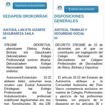
Azterketa dokumentala
Análisis documental
XEDAPEN OROKORRAK
DISPOSICIONES
GENERALES
JUSTIZIA, LAN ETA GIZARTE
JUSTICIA, TRABAJO Y
SEGURANTZA SAILA
SEGURIDAD SOCIAL
60
60
378/1998 DEKRETUA,
DECRETO 378/1998, de 15 de
abenduaren 15ekoa, Araba,
diciembre, por el que se
Bizkaia eta Gipuzkoako
constituyen, por segregación del
Dekoratzaileen Kolegio
Colegio Nacional de
Profesionalak sortzen dituena,
Decoradores, los Colegios
Dekoratzaileen Kolegio
Profesionales de Decoradores
Nazionaletik banandu izanaren
de Álava, Bizkaia y Gipuzkoa.
ondorioz.
Autonomia-Estatutuko 10.22
El artículo 10.22 del Estatuto de
atalaren bidez, eskumen osoa
Autonomía atribuye a la
ematen zaio Euskal Autonomia
Comunidad Autónoma del País
Erkidegoari bai Kolegio
Vasco competencia exclusiva en
Profesionalei eta bai
materia de Colegios Profesionales
tituludunentzako profesioak
y ejercicio de las profesiones
erabiltzeari dagokienetan ere; eta,
tituladas, sin perjuicio de lo
hori, Konstituzioko 36. eta 139.
dispuesto en los artículos 36 y