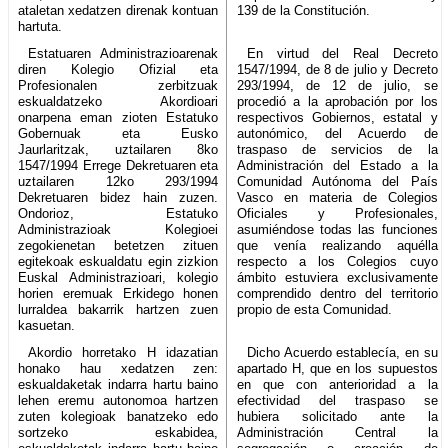
ataletan xedatzen direnak kontuan
139 de la Constitución.
hartuta.
Estatuaren Administrazioarenak
En virtud del Real Decreto
diren Kolegio Ofizial eta
1547/1994, de 8 de julio y Decreto
Profesionalen zerbitzuak
293/1994, de 12 de julio, se
eskualdatzeko Akordioari
procedió a la aprobación por los
onarpena eman zioten Estatuko
respectivos Gobiernos, estatal y
Gobernuak eta Eusko
autonómico, del Acuerdo de
Jaurlaritzak, uztailaren 8ko
traspaso de servicios de la
1547/1994 Errege Dekretuaren eta
Administración del Estado a la
uztailaren 12ko 293/1994
Comunidad Autónoma del País
Dekretuaren bidez hain zuzen.
Vasco en materia de Colegios
Ondorioz, Estatuko
Oficiales y Profesionales,
Administrazioak Kolegioei
asumiéndose todas las funciones
zegokienetan betetzen zituen
que venía realizando aquélla
egitekoak eskualdatu egin zizkion
respecto a los Colegios cuyo
Euskal Administrazioari, kolegio
ámbito estuviera exclusivamente
horien eremuak Erkidego honen
comprendido dentro del territorio
lurraldea bakarrik hartzen zuen
propio de esta Comunidad.
kasuetan.
Akordio horretako H idazatian
Dicho Acuerdo establecía, en su
honako hau xedatzen zen:
apartado H, que en los supuestos
eskualdaketak indarra hartu baino
en que con anterioridad a la
lehen eremu autonomoa hartzen
efectividad del traspaso se
zuten kolegioak banatzeko edo
hubiera solicitado ante la
sortzeko eskabidea,
Administración Central la