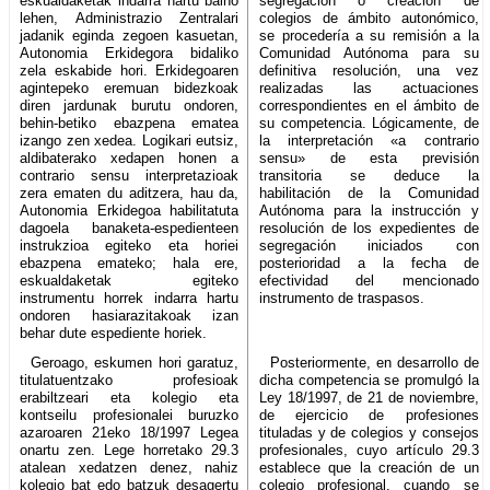
eskualdaketak indarra hartu baino
segregación o creación de
lehen, Administrazio Zentralari
colegios de ámbito autonómico,
jadanik eginda zegoen kasuetan,
se procedería a su remisión a la
Autonomia Erkidegora bidaliko
Comunidad Autónoma para su
zela eskabide hori. Erkidegoaren
definitiva resolución, una vez
agintepeko eremuan bidezkoak
realizadas las actuaciones
diren jardunak burutu ondoren,
correspondientes en el ámbito de
behin-betiko ebazpena ematea
su competencia. Lógicamente, de
izango zen xedea. Logikari eutsiz,
la interpretación «a contrario
aldibaterako xedapen honen a
sensu» de esta previsión
contrario sensu interpretazioak
transitoria se deduce la
zera ematen du aditzera, hau da,
habilitación de la Comunidad
Autonomia Erkidegoa habilitatuta
Autónoma para la instrucción y
dagoela banaketa-espedienteen
resolución de los expedientes de
instrukzioa egiteko eta horiei
segregación iniciados con
ebazpena emateko; hala ere,
posterioridad a la fecha de
eskualdaketak egiteko
efectividad del mencionado
instrumentu horrek indarra hartu
instrumento de traspasos.
ondoren hasiarazitakoak izan
behar dute espediente horiek.
Geroago, eskumen hori garatuz,
Posteriormente, en desarrollo de
titulatuentzako profesioak
dicha competencia se promulgó la
erabiltzeari eta kolegio eta
Ley 18/1997, de 21 de noviembre,
kontseilu profesionalei buruzko
de ejercicio de profesiones
azaroaren 21eko 18/1997 Legea
tituladas y de colegios y consejos
onartu zen. Lege horretako 29.3
profesionales, cuyo artículo 29.3
atalean xedatzen denez, nahiz
establece que la creación de un
kolegio bat edo batzuk desagertu
colegio profesional, cuando se