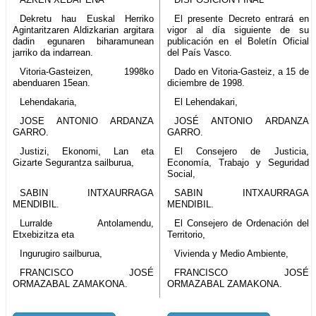
Dekretu hau Euskal Herriko
El presente Decreto entrará en
Agintaritzaren Aldizkarian argitara
vigor al día siguiente de su
dadin egunaren biharamunean
publicación en el Boletín Oficial
jarriko da indarrean.
del País Vasco.
Vitoria-Gasteizen, 1998ko
Dado en Vitoria-Gasteiz, a 15 de
abenduaren 15ean.
diciembre de 1998.
Lehendakaria,
El Lehendakari,
JOSE ANTONIO ARDANZA
JOSÉ ANTONIO ARDANZA
GARRO.
GARRO.
Justizi, Ekonomi, Lan eta
El Consejero de Justicia,
Gizarte Segurantza sailburua,
Economía, Trabajo y Seguridad
Social,
SABIN INTXAURRAGA
SABIN INTXAURRAGA
MENDIBIL.
MENDIBIL.
Lurralde Antolamendu,
El Consejero de Ordenación del
Etxebizitza eta
Territorio,
Ingurugiro sailburua,
Vivienda y Medio Ambiente,
FRANCISCO JOSÉ
FRANCISCO JOSÉ
ORMAZABAL ZAMAKONA.
ORMAZABAL ZAMAKONA.