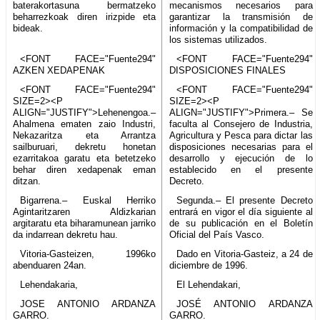
baterakortasuna bermatzeko
mecanismos necesarios para
beharrezkoak diren irizpide eta
garantizar la transmisión de
bideak.
información y la compatibilidad de
los sistemas utilizados.
<FONT FACE="Fuente294"
<FONT FACE="Fuente294"
AZKEN XEDAPENAK
DISPOSICIONES FINALES
<FONT FACE="Fuente294"
<FONT FACE="Fuente294"
SIZE=2><P
SIZE=2><P
ALIGN="JUSTIFY">Lehenengoa.–
ALIGN="JUSTIFY">Primera.– Se
Ahalmena ematen zaio Industri,
faculta al Consejero de Industria,
Nekazaritza eta Arrantza
Agricultura y Pesca para dictar las
sailburuari, dekretu honetan
disposiciones necesarias para el
ezarritakoa garatu eta betetzeko
desarrollo y ejecución de lo
behar diren xedapenak eman
establecido en el presente
ditzan.
Decreto.
Bigarrena.– Euskal Herriko
Segunda.– El presente Decreto
Agintaritzaren Aldizkarian
entrará en vigor el día siguiente al
argitaratu eta biharamunean jarriko
de su publicación en el Boletín
da indarrean dekretu hau.
Oficial del País Vasco.
Vitoria-Gasteizen, 1996ko
Dado en Vitoria-Gasteiz, a 24 de
abenduaren 24an.
diciembre de 1996.
Lehendakaria,
El Lehendakari,
JOSE ANTONIO ARDANZA
JOSÉ ANTONIO ARDANZA
GARRO.
GARRO.