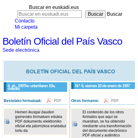
Buscar en euskadi.eus
Buscar
Contacto
Mi carpeta
Boletín Oficial del País Vasco
Sede electrónica
6. zk., 1997ko urtarrilaren 10a,
N.º
6
, viernes 10 de enero de 1997
ostirala
Bestelako formatuak:
PDF
Otros formatos:
PDF
Hemen ikusgai dauden
El contenido de los otros
gainerako formatuen edukia
formatos que aquí se
PDF dokumentu elektroniko
muestran, se ha obtenido
ofizial eta jatorrizkoa eraldatuz
mediante una transformación
lortu da
del documento electrónico
PDF oficial y auténtico