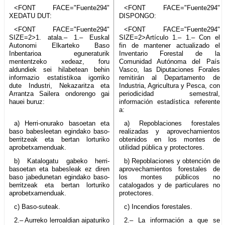
<FONT FACE="Fuente294"
<FONT FACE="Fuente294"
XEDATU DUT:
DISPONGO:
<FONT FACE="Fuente294"
<FONT FACE="Fuente294"
SIZE=2>1. atala.– 1.– Euskal
SIZE=2>Artículo 1.– 1.– Con el
Autonomi Elkarteko Baso
fin de mantener actualizado el
Inbentarioa eguneraturik
Inventario Forestal de la
mententzeko xedeaz, foru
Comunidad Autónoma del País
aldundiek sei hilabetean behin
Vasco, las Diputaciones Forales
informazio estatistikoa igorriko
remitirán al Departamento de
dute Industri, Nekazaritza eta
Industria, Agricultura y Pesca, con
Arrantza Sailera ondorengo gai
periodicidad semestral,
hauei buruz:
información estadística referente
a:
a) Herri-onurako basoetan eta
a) Repoblaciones forestales
baso babesleetan egindako baso-
realizadas y aprovechamientos
berritzeak eta bertan lorturiko
obtenidos en los montes de
aprobetxamenduak.
utilidad pública y protectores.
b) Katalogatu gabeko herri-
b) Repoblaciones y obtención de
basoetan eta babesleak ez diren
aprovechamientos forestales de
baso jabedunetan egindako baso-
los montes públicos no
berritzeak eta bertan lorturiko
catalogados y de particulares no
aprobetxamenduak.
protectores.
c) Baso-suteak.
c) Incendios forestales.
2.– Aurreko lerroaldian aipaturiko
2.– La información a que se