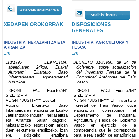
Azterketa dokumentala
Análisis documental
XEDAPEN OROKORRAK
DISPOSICIONES
GENERALES
INDUSTRIA, NEKAZARITZA ETA
INDUSTRIA, AGRICULTURA Y
ARRANTZA
PESCA
170
170
310/1996 DEKRETUA,
DECRETO 310/1996, de 24 de
abenduaren 24koa, Euskal
diciembre, sobre actualización
Autonomi Elkarteko Baso
del Inventario Forestal de la
Inbentarioaren egunerapenari
Comunidad Autónoma del País
buruzkoa.
Vasco.
<FONT FACE="Fuente294"
<FONT FACE="Fuente294"
SIZE=2><P
SIZE=2><P
ALIGN="JUSTIFY">Euskal
ALIGN="JUSTIFY">El Inventario
Autonomi Elkarteko Baso
Forestal del País Vasco, cuya
Inbentarioaren elaborazioa Eusko
elaboración corresponde al
Jaurlaritzako Industri, Nekazaritza
Departamento de Industria,
eta Arrantza Sailari dagokio,
Agricultura y Pesca del Gobierno
nekazaritzako estatistiken arloan
Vasco en ejercicio de la
duen eskumena erabiltzeko. Izan
competencia que le corresponde
ere, aldizkako eragiketa
para la realización de estadísticas