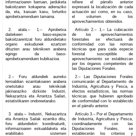
informazioaren barruan, jarduketa
refiere el párrafo anterior
bakoitzaren kokapena adieraziko
expresará la localización de cada
da, eta, kasuan kasu, lorturiko
actuación así como, en su caso,
aprobetxamenduen tamaina.
el volumen de los
aprovechamientos obtenidos.
2. atala.– 1.– Aprobetxa
Artículo 2.– 1.– La cubicación
daitekeen baso-espezie
de los aprovechamientos
bakoitzarentzat foru aldundietako
forestales se efectuará de
organo eskudunek ezartzen
conformidad con las normas
dituzten arau teknikoen arabera
técnicas que para cada especie
egingo da baso-
forestal susceptible de
aprobetxamenduen kubikazioa.
aprovechamiento se establezcan
por los órganos competentes de
las Diputaciones Forales.
2.– Foru aldundiek aurreko
2.– Las Diputaciones Forales
lerroaldian ezarritakoaren arabera
comunicarán al Departamento de
onetsitako arau teknikoak
Industria, Agricultura y Pesca, a
jakinaraziko dizkiote Industri,
efectos estadísticos, las normas
Nekazaritza eta Arrantza Sailari,
técnicas que hubieren aprobado
estatistikaren ondoreetarako.
de conformidad con lo establecido
en el párrafo anterior.
3. atala.– Industri, Nekazaritza
Artículo 3.– Por el Departamento
eta Arrantza Sailak ezarriko ditu,
de Industria, Agricultura y Pesca,
foru aldundiekin koordinaturik,
coordinadamente con las
informazioaren eskualdaketa eta
Diputaciones Forales, se
erabilitako sistemen
establecerán los criterios y