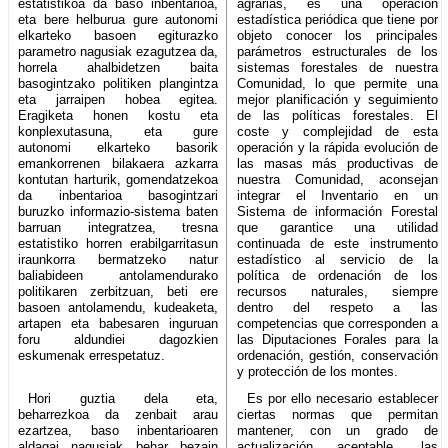
estatistikoa da baso inbentarioa,
agrarias, es una operación
eta bere helburua gure autonomi
estadística periódica que tiene por
elkarteko basoen egiturazko
objeto conocer los principales
parametro nagusiak ezagutzea da,
parámetros estructurales de los
horrela ahalbidetzen baita
sistemas forestales de nuestra
basogintzako politiken plangintza
Comunidad, lo que permite una
eta jarraipen hobea egitea.
mejor planificación y seguimiento
Eragiketa honen kostu eta
de las políticas forestales. El
konplexutasuna, eta gure
coste y complejidad de esta
autonomi elkarteko basorik
operación y la rápida evolución de
emankorrenen bilakaera azkarra
las masas más productivas de
kontutan harturik, gomendatzekoa
nuestra Comunidad, aconsejan
da inbentarioa basogintzari
integrar el Inventario en un
buruzko informazio-sistema baten
Sistema de información Forestal
barruan integratzea, tresna
que garantice una utilidad
estatistiko horren erabilgarritasun
continuada de este instrumento
iraunkorra bermatzeko natur
estadístico al servicio de la
baliabideen antolamendurako
política de ordenación de los
politikaren zerbitzuan, beti ere
recursos naturales, siempre
basoen antolamendu, kudeaketa,
dentro del respeto a las
artapen eta babesaren inguruan
competencias que corresponden a
foru aldundiei dagozkien
las Diputaciones Forales para la
eskumenak errespetatuz.
ordenación, gestión, conservación
y protección de los montes.
Hori guztia dela eta,
Es por ello necesario establecer
beharrezkoa da zenbait arau
ciertas normas que permitan
ezartzea, baso inbentarioaren
mantener, con un grado de
aldagai nagusiak behar bezain
actualización aceptable, las