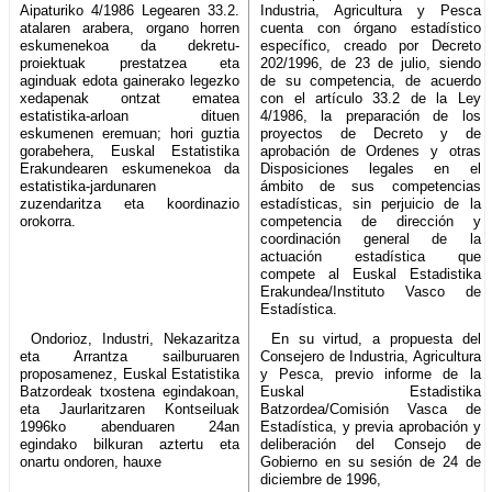
Aipaturiko 4/1986 Legearen 33.2.
Industria, Agricultura y Pesca
atalaren arabera, organo horren
cuenta con órgano estadístico
eskumenekoa da dekretu-
específico, creado por Decreto
proiektuak prestatzea eta
202/1996, de 23 de julio, siendo
aginduak edota gainerako legezko
de su competencia, de acuerdo
xedapenak ontzat ematea
con el artículo 33.2 de la Ley
estatistika-arloan dituen
4/1986, la preparación de los
eskumenen eremuan; hori guztia
proyectos de Decreto y de
gorabehera, Euskal Estatistika
aprobación de Ordenes y otras
Erakundearen eskumenekoa da
Disposiciones legales en el
estatistika-jardunaren
ámbito de sus competencias
zuzendaritza eta koordinazio
estadísticas, sin perjuicio de la
orokorra.
competencia de dirección y
coordinación general de la
actuación estadística que
compete al Euskal Estadistika
Erakundea/Instituto Vasco de
Estadística.
Ondorioz, Industri, Nekazaritza
En su virtud, a propuesta del
eta Arrantza sailburuaren
Consejero de Industria, Agricultura
proposamenez, Euskal Estatistika
y Pesca, previo informe de la
Batzordeak txostena egindakoan,
Euskal Estadistika
eta Jaurlaritzaren Kontseiluak
Batzordea/Comisión Vasca de
1996ko abenduaren 24an
Estadística, y previa aprobación y
egindako bilkuran aztertu eta
deliberación del Consejo de
onartu ondoren, hauxe
Gobierno en su sesión de 24 de
diciembre de 1996,