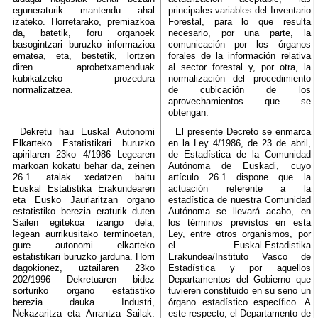
eguneraturik mantendu ahal
principales variables del Inventario
izateko. Horretarako, premiazkoa
Forestal, para lo que resulta
da, batetik, foru organoek
necesario, por una parte, la
basogintzari buruzko informazioa
comunicación por los órganos
ematea, eta, bestetik, lortzen
forales de la información relativa
diren aprobetxamenduak
al sector forestal y, por otra, la
kubikatzeko prozedura
normalización del procedimiento
normalizatzea.
de cubicación de los
aprovechamientos que se
obtengan.
Dekretu hau Euskal Autonomi
El presente Decreto se enmarca
Elkarteko Estatistikari buruzko
en la Ley 4/1986, de 23 de abril,
apirilaren 23ko 4/1986 Legearen
de Estadística de la Comunidad
markoan kokatu behar da, zeinen
Autónoma de Euskadi, cuyo
26.1. atalak xedatzen baitu
artículo 26.1 dispone que la
Euskal Estatistika Erakundearen
actuación referente a la
eta Eusko Jaurlaritzan organo
estadística de nuestra Comunidad
estatistiko berezia eraturik duten
Autónoma se llevará acabo, en
Sailen egitekoa izango dela,
los términos previstos en esta
legean aurrikusitako terminoetan,
Ley, entre otros organismos, por
gure autonomi elkarteko
el Euskal-Estadistika
estatistikari buruzko jarduna. Horri
Erakundea/Instituto Vasco de
dagokionez, uztailaren 23ko
Estadística y por aquellos
202/1996 Dekretuaren bidez
Departamentos del Gobierno que
sorturiko organo estatistiko
tuvieren constituido en su seno un
berezia dauka Industri,
órgano estadístico específico. A
Nekazaritza eta Arrantza Sailak.
este respecto, el Departamento de