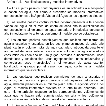
Artículo 16.– Autoliquidaciones y modelos informativos.
1.– Los sujetos pasivos contribuyentes están obligados a autoliquidar
el canon del agua, así como a presentar los modelos informativos
correspondientes a la Agencia Vasca del Agua en los siguientes plazos:
a) Los sujetos pasivos contribuyentes deberán presentar a la Agencia
Vasca del Agua en el mes de enero de cada año la autoliquidación
correspondiente al volumen de agua captada o introducida durante el
año inmediatamente anterior, conforme al modelo que se establezca.
b) Los sujetos pasivos contribuyentes que realicen suministros de
agua a usuarias y usuarios, en los dos primeros meses de cada año
identificarán el volumen total de agua captada o introducida durante el
año inmediatamente anterior, así como el volumen de agua utilizado o
consumido en cada tipo de uso (fugas, pérdidas e incontrolados, usos
domésticos y residenciales, usos agropecuarios, usos industriales y
comerciales, usos municipales) y el volumen de agua exento,
bonificado y gravado por el canon del agua, conforme al modelo
informativo que se establezca.
2.– Las entidades que realicen suministros de agua a usuarias y
usuarios, pero no son sujetos pasivos contribuyentes del canon del
agua, deberán presentar en el mismo plazo ante la Agencia Vasca del
Agua, el modelo informativo previsto en la letra b) del apartado 1 de
este mismo artículo, respecto de los correspondientes volúmenes de
agua que le hayan sido suministrados en alta y los volúmenes
suministrados en cada tipo de uso en el año inmediato anterior.
3.– La Agencia Vasca del Agua podrá iniciar de oficio el procedimiento