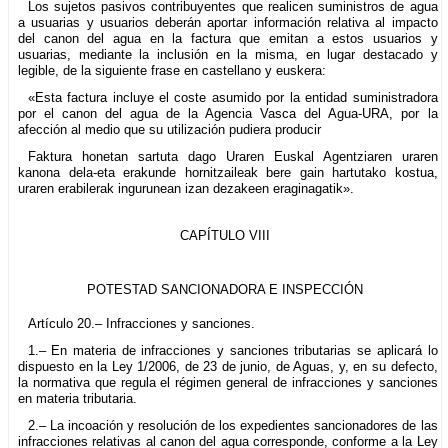
Los sujetos pasivos contribuyentes que realicen suministros de agua
a usuarias y usuarios deberán aportar información relativa al impacto
del canon del agua en la factura que emitan a estos usuarios y
usuarias, mediante la inclusión en la misma, en lugar destacado y
legible, de la siguiente frase en castellano y euskera:
«Esta factura incluye el coste asumido por la entidad suministradora
por el canon del agua de la Agencia Vasca del Agua-URA, por la
afección al medio que su utilización pudiera producir
Faktura honetan sartuta dago Uraren Euskal Agentziaren uraren
kanona dela-eta erakunde hornitzaileak bere gain hartutako kostua,
uraren erabilerak ingurunean izan dezakeen eraginagatik».
CAPÍTULO VIII
POTESTAD SANCIONADORA E INSPECCIÓN
Artículo 20.– Infracciones y sanciones.
1.– En materia de infracciones y sanciones tributarias se aplicará lo
dispuesto en la Ley 1/2006, de 23 de junio, de Aguas, y, en su defecto,
la normativa que regula el régimen general de infracciones y sanciones
en materia tributaria.
2.– La incoación y resolución de los expedientes sancionadores de las
infracciones relativas al canon del agua corresponde, conforme a la Ley