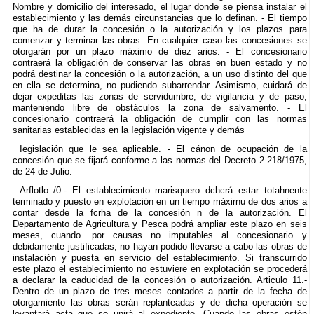
Nombre y domicilio del interesado, el lugar donde se piensa instalar el
establecimiento y las demás circunstancias que lo definan. - El tiempo
que ha de durar la concesión o la autorización y los plazos para
comenzar y terminar las obras. En cualquier caso las concesiones se
otorgarán por un plazo máximo de diez arios. - El concesionario
contraerá la obligación de conservar las obras en buen estado y no
podrá destinar la concesión o la autorización, a un uso distinto del que
en clla se determina, no pudiendo subarrendar. Asimismo, cuidará de
dejar expeditas las zonas de servidumbre, de vigilancia y de paso,
manteniendo libre de obstáculos la zona de salvamento. - El
concesionario contraerá la obligación de cumplir con las normas
sanitarias establecidas en la Iegislación vigente y demás
Iegislación que le sea aplicable. - El cánon de ocupación de la
concesión que se fijará conforme a las normas del Decreto 2.218/1975,
de 24 de Julio.
Arflotlo /0.- El establecimiento marisquero dchcrá estar totahnente
terminado y puesto en explotación en un tiempo máxirnu de dos arios a
contar desde la fcrha de la concesión n de la autorización. El
Departamento de Agricultura y Pesca podrá ampliar este plazo en seis
meses, cuando. por causas no imputables al concesionario y
debidamente justificadas, no hayan podido llevarse a cabo las obras de
instalación y puesta en servicio del establecimiento. Si transcurrido
este plazo el establecimiento no estuviere en explotación se procederá
a declarar la caducidad de la concesión o autorización. Articulo 11.-
Dentro de un plazo de tres meses contados a partir de la fecha de
otorgamiento las obras serán replanteadas y de dicha operación se
levantará acta que se unirá al expediente. Cuando las obras estén