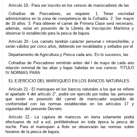
Artículo 19.- Para ser inscrito en los censos de mariscadores de las
Cofradías de Pescadores, se requiere: 1. Tener vecindad
administrativa en la zona de competencia de la Cofradía. 2. Ser mayor
de 16 años. 3. Para obtener el carnet de Primera Clase será necesario,
además, estar en posesión de la Libreta de Inscripción Marítima y
observar lo establecido para la pesca de bajura.
Artículo 20.- Los carnets tendrán carácter personal c intransferible, y
serán válidos por cinco años, debiendo ser revalidados y sellados por el
Departamento de Agricultura y Pesca cada ario. En lo sucesivo, las
Cofradías de Pescadores remitirán antes del l de mayo de cada ario
relación nominal de las altas y bajas habidas en sus censos. TITULO
IV NORMAS PARA
EL EJERCICIO DEL MARISQUEO EN LOS BANCOS NATURALES
Artículo 21.- El marisqueo en los bancos naturales a los que se refiere
el apartado 4 del artículo 2°, podrá ser ejercido por todas las personas
que estén en posesión del carnet de mariscador expedido de
conformidad con las normas establecidas en los artículos 17 y
siguientes del presente Decreto.
Artículo 22.- La captura de mariscos en tierra solamente podrá
efectuarse de sol a sol, prohibiéndose en toda época la pesca de
noche. Para el marisquen a flote se observarán las normas sobre
horarios de la pesca de bajura.