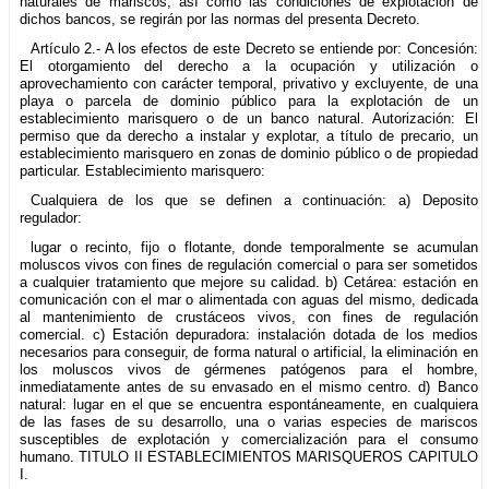
naturales de mariscos, así como las condiciones de explotación de
dichos bancos, se regirán por las normas del presenta Decreto.
Artículo 2.- A los efectos de este Decreto se entiende por: Concesión:
El otorgamiento del derecho a la ocupación y utilización o
aprovechamiento con carácter temporal, privativo y excluyente, de una
playa o parcela de dominio público para la explotación de un
establecimiento marisquero o de un banco natural. Autorización: El
permiso que da derecho a instalar y explotar, a título de precario, un
establecimiento marisquero en zonas de dominio público o de propiedad
particular. Establecimiento marisquero:
Cualquiera de los que se definen a continuación: a) Deposito
regulador:
lugar o recinto, fijo o flotante, donde temporalmente se acumulan
moluscos vivos con fines de regulación comercial o para ser sometidos
a cualquier tratamiento que mejore su calidad. b) Cetárea: estación en
comunicación con el mar o alimentada con aguas del mismo, dedicada
al mantenimiento de crustáceos vivos, con fines de regulación
comercial. c) Estación depuradora: instalación dotada de los medios
necesarios para conseguir, de forma natural o artificial, la eliminación en
los moluscos vivos de gérmenes patógenos para el hombre,
inmediatamente antes de su envasado en el mismo centro. d) Banco
natural: lugar en el que se encuentra espontáneamente, en cualquiera
de las fases de su desarrollo, una o varias especies de mariscos
susceptibles de explotación y comercialización para el consumo
humano. TITULO II ESTABLECIMIENTOS MARISQUEROS CAPlTULO
I.