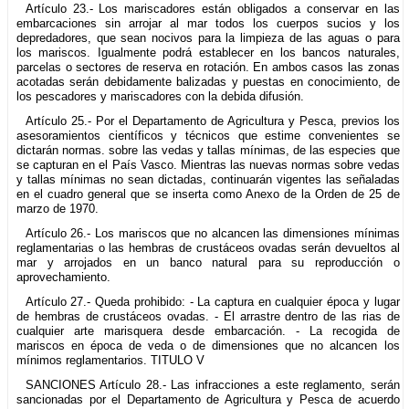
Artículo 23.- Los mariscadores están obligados a conservar en las
embarcaciones sin arrojar al mar todos los cuerpos sucios y los
depredadores, que sean nocivos para la limpieza de las aguas o para
los mariscos. Igualmente podrá establecer en los bancos naturales,
parcelas o sectores de reserva en rotación. En ambos casos las zonas
acotadas serán debidamente balizadas y puestas en conocimiento, de
los pescadores y mariscadores con la debida difusión.
Artículo 25.- Por el Departamento de Agricultura y Pesca, previos los
asesoramientos científicos y técnicos que estime convenientes se
dictarán normas. sobre las vedas y tallas mínimas, de las especies que
se capturan en el País Vasco. Mientras las nuevas normas sobre vedas
y tallas mínimas no sean dictadas, continuarán vigentes las señaladas
en el cuadro general que se inserta como Anexo de la Orden de 25 de
marzo de 1970.
Artículo 26.- Los mariscos que no alcancen las dimensiones mínimas
reglamentarias o las hembras de crustáceos ovadas serán devueltos al
mar y arrojados en un banco natural para su reproducción o
aprovechamiento.
Artículo 27.- Queda prohibido: - La captura en cualquier época y lugar
de hembras de crustáceos ovadas. - El arrastre dentro de las rias de
cualquier arte marisquera desde embarcación. - La recogida de
mariscos en época de veda o de dimensiones que no alcancen los
mínimos reglamentarios. TITULO V
SANCIONES Artículo 28.- Las infracciones a este reglamento, serán
sancionadas por el Departamento de Agricultura y Pesca de acuerdo