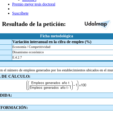
Premio mejor tesis doctoral
Suscríbete
Resultado de la petición:
Ficha metodológica
Variación interanual en la cifra de empleo (%)
Economía / Competitividad
Dinamismo económico
E.4.2.7
 en el número de empleos generados por los establecimientos ubicados en el mun
 DE CÁLCULO:
DIDA:
NFORMACIÓN: