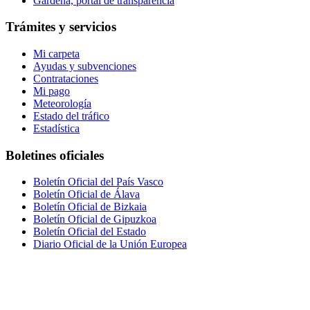
Gardena, portal de transparencia
Trámites y servicios
Mi carpeta
Ayudas y subvenciones
Contrataciones
Mi pago
Meteorología
Estado del tráfico
Estadística
Boletines oficiales
Boletín Oficial del País Vasco
Boletín Oficial de Álava
Boletín Oficial de Bizkaia
Boletín Oficial de Gipuzkoa
Boletín Oficial del Estado
Diario Oficial de la Unión Europea