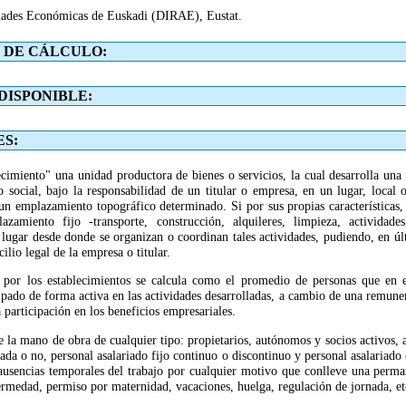
idades Económicas de Euskadi (DIRAE), Eustat.
 DE CÁLCULO:
DISPONIBLE:
S:
ecimiento" una unidad productora de bienes o servicios, la cual desarrolla una
 social, bajo la responsabilidad de un titular o empresa, en un lugar, local 
un emplazamiento topográfico determinado. Si por sus propias características, 
zamiento fijo -transporte, construcción, alquileres, limpieza, actividades a
 lugar desde donde se organizan o coordinan tales actividades, pudiendo, en últ
ilio legal de la empresa o titular.
por los establecimientos se calcula como el promedio de personas que en e
cipado de forma activa en las actividades desarrolladas, a cambio de una remune
 participación en los beneficios empresariales.
e la mano de obra de cualquier tipo: propietarios, autónomos y socios activos, 
ada o no, personal asalariado fijo continuo o discontinuo y personal asalariado
usencias temporales del trabajo por cualquier motivo que conlleve una perman
ermedad, permiso por maternidad, vacaciones, huelga, regulación de jornada, et