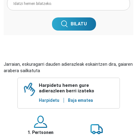
BILATU
Jarraian, eskuragarri dauden adierazleak eskaintzen dira, gaiaren
arabera sailkatuta
Harpidetu hemen gure
adierazleen berri izateko
Harpidetu
Baja ematea
1. Pertsonen