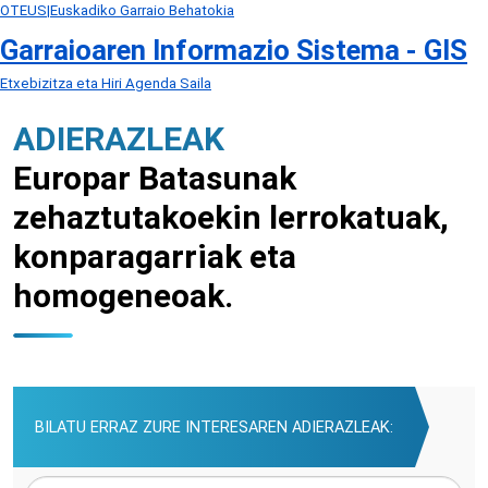
OTEUS|Euskadiko Garraio Behatokia
Garraioaren Informazio Sistema - GIS
Etxebizitza eta Hiri Agenda Saila
ADIERAZLEAK
Europar Batasunak
zehaztutakoekin lerrokatuak,
konparagarriak eta
homogeneoak.
BILATU ERRAZ ZURE INTERESAREN ADIERAZLEAK: