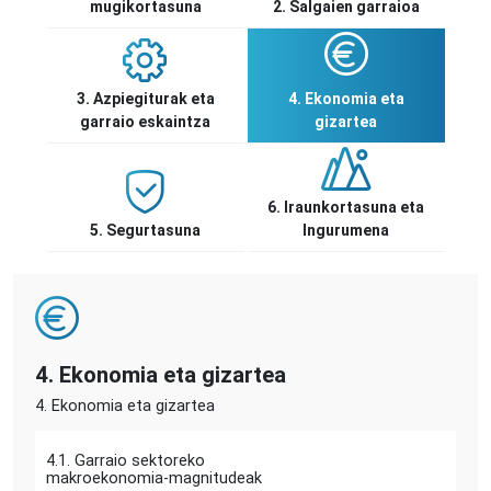
mugikortasuna
2. Salgaien garraioa
3. Azpiegiturak eta
4. Ekonomia eta
garraio eskaintza
gizartea
6. Iraunkortasuna eta
5. Segurtasuna
Ingurumena
4. Ekonomia eta gizartea
4. Ekonomia eta gizartea
4.1. Garraio sektoreko
makroekonomia-magnitudeak