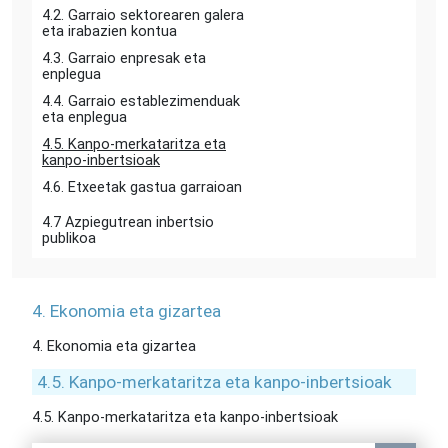
4.2. Garraio sektorearen galera
eta irabazien kontua
4.3. Garraio enpresak eta
enplegua
4.4. Garraio establezimenduak
eta enplegua
4.5. Kanpo-merkataritza eta
kanpo-inbertsioak
4.6. Etxeetak gastua garraioan
4.7 Azpiegutrean inbertsio
publikoa
4. Ekonomia eta gizartea
4. Ekonomia eta gizartea
4.5. Kanpo-merkataritza eta kanpo-inbertsioak
4.5. Kanpo-merkataritza eta kanpo-inbertsioak