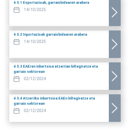
4.5.1 Esportazioak, garraiobidearen arabera
14/10/2025
4.5.2 Inportazioak garraiobidearen arabera
14/10/2025
4.5.3 EAEren inbertsioa atzerrian biltegiratze eta
garraio sektorean
02/12/2024
4.5.4 Atzerriko inbertsioa EAEn biltegiratze eta
garraio sektorean
02/12/2024