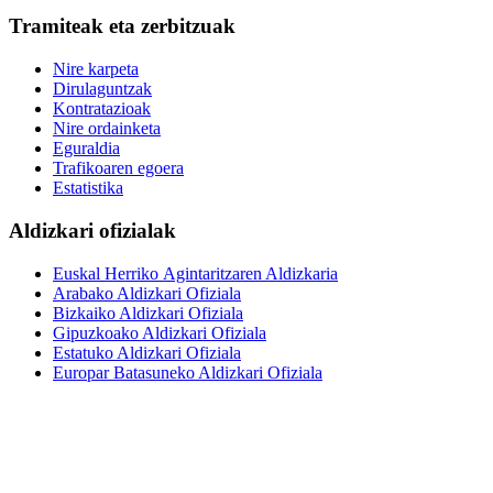
Tramiteak eta zerbitzuak
Nire karpeta
Dirulaguntzak
Kontratazioak
Nire ordainketa
Eguraldia
Trafikoaren egoera
Estatistika
Aldizkari ofizialak
Euskal Herriko Agintaritzaren Aldizkaria
Arabako Aldizkari Ofiziala
Bizkaiko Aldizkari Ofiziala
Gipuzkoako Aldizkari Ofiziala
Estatuko Aldizkari Ofiziala
Europar Batasuneko Aldizkari Ofiziala