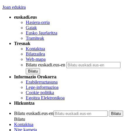
Joan edukira
euskadi.eus
Hasiera-orria
Gaiak
Eusko Jaurlaritza
Tramiteak
Tresnak
Kontaktua
Bilatzailea
Web-mapa
Bilatu euskadi.eus-en
Informazio Orokorra
Erabilerraztasuna
Lege-informazioa
Cookie politika
Egoitza Elektronikoa
Hizkuntza
Bilatu euskadi.eus-en
Bilatu
Kontaktua
Nire karpeta