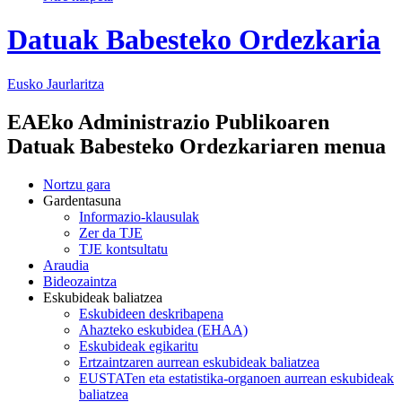
Datuak Babesteko Ordezkaria
Eusko Jaurlaritza
EAEko Administrazio Publikoaren
Datuak Babesteko Ordezkariaren menua
Nortzu gara
Gardentasuna
Informazio-klausulak
Zer da TJE
TJE kontsultatu
Araudia
Bideozaintza
Eskubideak baliatzea
Eskubideen deskribapena
Ahazteko eskubidea (EHAA)
Eskubideak egikaritu
Ertzaintzaren aurrean eskubideak baliatzea
EUSTATen eta estatistika-organoen aurrean eskubideak
baliatzea