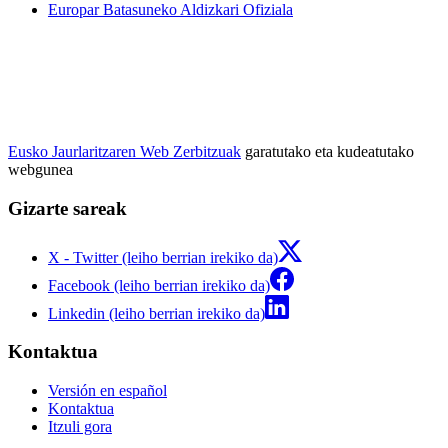
Europar Batasuneko Aldizkari Ofiziala
Eusko Jaurlaritzaren Web Zerbitzuak
garatutako eta kudeatutako
webgunea
Gizarte sareak
X - Twitter (leiho berrian irekiko da)
Facebook (leiho berrian irekiko da)
Linkedin (leiho berrian irekiko da)
Kontaktua
Versión en español
Kontaktua
Itzuli gora