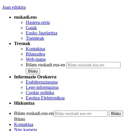
Joan edukira
euskadi.eus
Hasiera-orria
Gaiak
Eusko Jaurlaritza
Tramiteak
Tresnak
Kontaktua
Bilatzailea
Web-mapa
Bilatu euskadi.eus-en
Informazio Orokorra
Erabilerraztasuna
Lege-informazioa
Cookie politika
Egoitza Elektronikoa
Hizkuntza
Bilatu euskadi.eus-en
Bilatu
Kontaktua
Nire karpeta