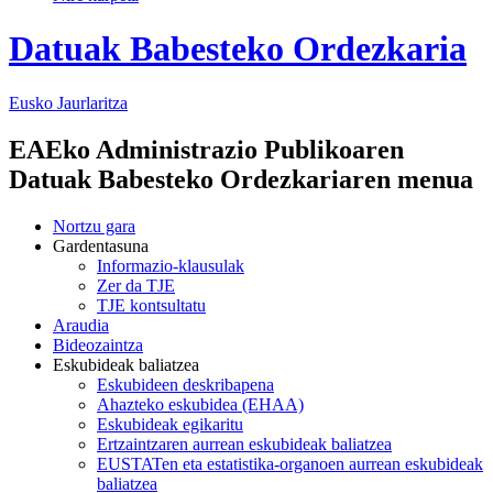
Datuak Babesteko Ordezkaria
Eusko Jaurlaritza
EAEko Administrazio Publikoaren
Datuak Babesteko Ordezkariaren menua
Nortzu gara
Gardentasuna
Informazio-klausulak
Zer da TJE
TJE kontsultatu
Araudia
Bideozaintza
Eskubideak baliatzea
Eskubideen deskribapena
Ahazteko eskubidea (EHAA)
Eskubideak egikaritu
Ertzaintzaren aurrean eskubideak baliatzea
EUSTATen eta estatistika-organoen aurrean eskubideak
baliatzea