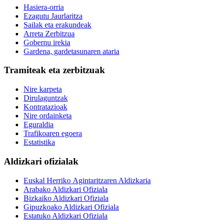
Hasiera-orria
Ezagutu Jaurlaritza
Sailak eta erakundeak
Arreta Zerbitzua
Gobernu irekia
Gardena, gardetasunaren ataria
Tramiteak eta zerbitzuak
Nire karpeta
Dirulaguntzak
Kontratazioak
Nire ordainketa
Eguraldia
Trafikoaren egoera
Estatistika
Aldizkari ofizialak
Euskal Herriko Agintaritzaren Aldizkaria
Arabako Aldizkari Ofiziala
Bizkaiko Aldizkari Ofiziala
Gipuzkoako Aldizkari Ofiziala
Estatuko Aldizkari Ofiziala