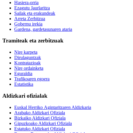
Hasiera-orria
Ezagutu Jaurlaritza
Sailak eta erakundeak
Arreta Zerbitzua
Gobernu irekia
Gardena, gardetasunaren ataria
Tramiteak eta zerbitzuak
Nire karpeta
Dirulaguntzak
Kontratazioak
Nire ordainketa
Eguraldia
Trafikoaren egoera
Estatistika
Aldizkari ofizialak
Euskal Herriko Agintaritzaren Aldizkaria
Arabako Aldizkari Ofiziala
Bizkaiko Aldizkari Ofiziala
Gipuzkoako Aldizkari Ofiziala
Estatuko Aldizkari Ofiziala