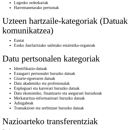
Legezko ordezkariak
Harremanetarako pertsonak
Uzteen hartzaile-kategoriak (Datuak
komunikatzea)
Eustat
Eusko Jaurlaritzako sailetako estatistika-organoak
Datu pertsonalen kategoriak
Identifikazio-datuak
Ezaugarri pertsonalei buruzko datuak
Gizarte-egoeraren datuak
Datu akademiko eta profesionalak
Enpleguari eta karrerari buruzko datuak
Datu ekonomiko, finantzario eta aseguruei buruzkoak
Merkataritza-informazioari buruzko datuak
Adingabeak
Transakzioei eta zerbitzuei buruzko datuak
Nazioarteko transferentziak