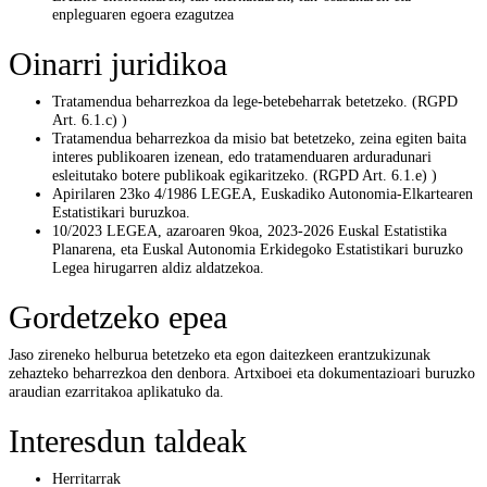
enpleguaren egoera ezagutzea
Oinarri juridikoa
Tratamendua beharrezkoa da lege-betebeharrak betetzeko. (RGPD
Art. 6.1.c) )
Tratamendua beharrezkoa da misio bat betetzeko, zeina egiten baita
interes publikoaren izenean, edo tratamenduaren arduradunari
esleitutako botere publikoak egikaritzeko. (RGPD Art. 6.1.e) )
Apirilaren 23ko 4/1986 LEGEA, Euskadiko Autonomia-Elkartearen
Estatistikari buruzkoa.
10/2023 LEGEA, azaroaren 9koa, 2023-2026 Euskal Estatistika
Planarena, eta Euskal Autonomia Erkidegoko Estatistikari buruzko
Legea hirugarren aldiz aldatzekoa.
Gordetzeko epea
Jaso zireneko helburua betetzeko eta egon daitezkeen erantzukizunak
zehazteko beharrezkoa den denbora. Artxiboei eta dokumentazioari buruzko
araudian ezarritakoa aplikatuko da.
Interesdun taldeak
Herritarrak