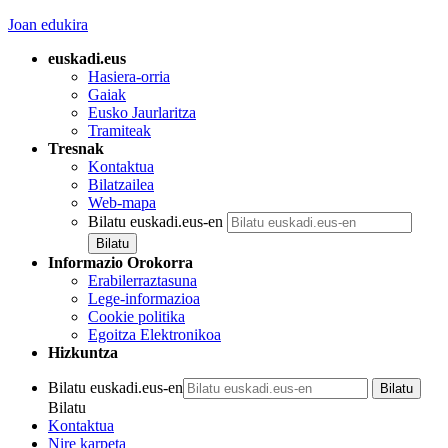
Joan edukira
euskadi.eus
Hasiera-orria
Gaiak
Eusko Jaurlaritza
Tramiteak
Tresnak
Kontaktua
Bilatzailea
Web-mapa
Bilatu euskadi.eus-en
Informazio Orokorra
Erabilerraztasuna
Lege-informazioa
Cookie politika
Egoitza Elektronikoa
Hizkuntza
Bilatu euskadi.eus-en
Bilatu
Kontaktua
Nire karpeta