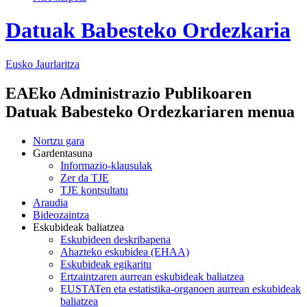
Datuak Babesteko Ordezkaria
Eusko Jaurlaritza
EAEko Administrazio Publikoaren
Datuak Babesteko Ordezkariaren menua
Nortzu gara
Gardentasuna
Informazio-klausulak
Zer da TJE
TJE kontsultatu
Araudia
Bideozaintza
Eskubideak baliatzea
Eskubideen deskribapena
Ahazteko eskubidea (EHAA)
Eskubideak egikaritu
Ertzaintzaren aurrean eskubideak baliatzea
EUSTATen eta estatistika-organoen aurrean eskubideak
baliatzea