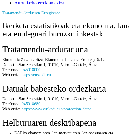
Aurretiazko erreklamazioa
Tratamendu-Jardueren Erregistroa
Ikerketa estatistikoak eta ekonomia, lana
eta enpleguari buruzko inkestak
Tratamendu-arduraduna
Ekonomia Zuzendaritza,
Ekonomia, Lana eta Emplegu Saila
Donostia-San Sebastián 1
,
01010
,
Vitoria-Gasteiz
,
Álava
Telefonoa:
945018000
Web orria:
https://euskadi.eus
Datuak babesteko ordezkaria
Donostia-San Sebastián 1
,
01010
,
Vitoria-Gasteiz
,
Álava
Telefonoa:
945018680
Web orria:
https://www.euskadi.eus/proteccion-datos
Helburuaren deskribapena
EAEko ekonomiaren, lan-merkatuaren, lan-osasunaren eta