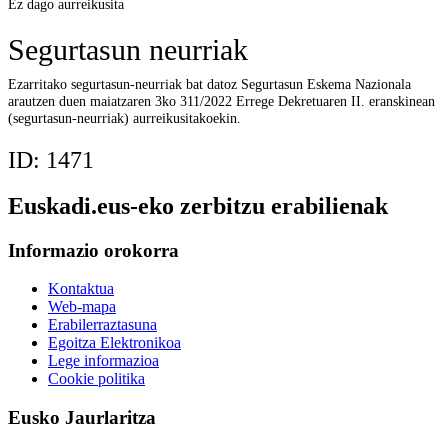
Ez dago aurreikusita
Segurtasun neurriak
Ezarritako segurtasun-neurriak bat datoz Segurtasun Eskema Nazionala
arautzen duen maiatzaren 3ko 311/2022 Errege Dekretuaren II. eranskinean
(segurtasun-neurriak) aurreikusitakoekin.
ID:
1471
Euskadi.eus-eko zerbitzu erabilienak
Informazio orokorra
Kontaktua
Web-mapa
Erabilerraztasuna
Egoitza Elektronikoa
Lege informazioa
Cookie politika
Eusko Jaurlaritza