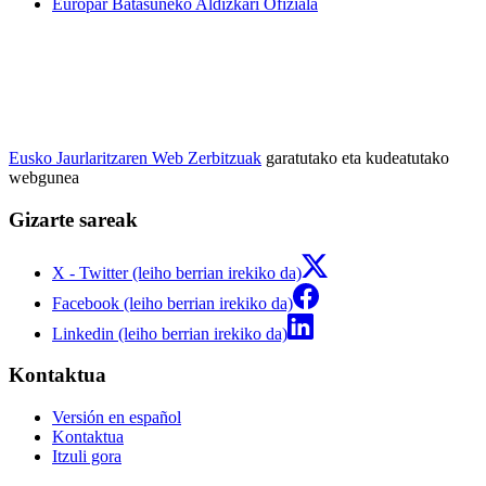
Europar Batasuneko Aldizkari Ofiziala
Eusko Jaurlaritzaren Web Zerbitzuak
garatutako eta kudeatutako
webgunea
Gizarte sareak
X - Twitter (leiho berrian irekiko da)
Facebook (leiho berrian irekiko da)
Linkedin (leiho berrian irekiko da)
Kontaktua
Versión en español
Kontaktua
Itzuli gora