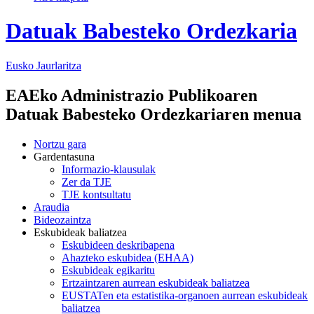
Datuak Babesteko Ordezkaria
Eusko Jaurlaritza
EAEko Administrazio Publikoaren
Datuak Babesteko Ordezkariaren menua
Nortzu gara
Gardentasuna
Informazio-klausulak
Zer da TJE
TJE kontsultatu
Araudia
Bideozaintza
Eskubideak baliatzea
Eskubideen deskribapena
Ahazteko eskubidea (EHAA)
Eskubideak egikaritu
Ertzaintzaren aurrean eskubideak baliatzea
EUSTATen eta estatistika-organoen aurrean eskubideak
baliatzea