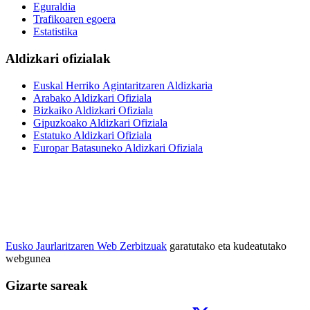
Eguraldia
Trafikoaren egoera
Estatistika
Aldizkari ofizialak
Euskal Herriko Agintaritzaren Aldizkaria
Arabako Aldizkari Ofiziala
Bizkaiko Aldizkari Ofiziala
Gipuzkoako Aldizkari Ofiziala
Estatuko Aldizkari Ofiziala
Europar Batasuneko Aldizkari Ofiziala
Eusko Jaurlaritzaren Web Zerbitzuak
garatutako eta kudeatutako
webgunea
Gizarte sareak