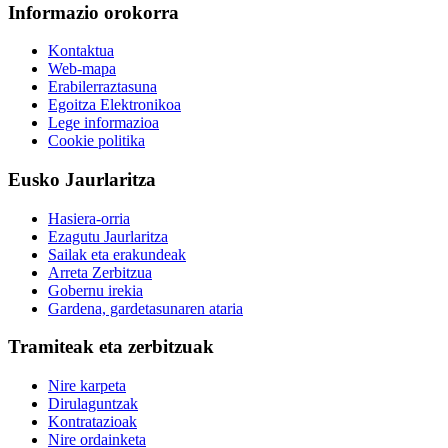
Informazio orokorra
Kontaktua
Web-mapa
Erabilerraztasuna
Egoitza Elektronikoa
Lege informazioa
Cookie politika
Eusko Jaurlaritza
Hasiera-orria
Ezagutu Jaurlaritza
Sailak eta erakundeak
Arreta Zerbitzua
Gobernu irekia
Gardena, gardetasunaren ataria
Tramiteak eta zerbitzuak
Nire karpeta
Dirulaguntzak
Kontratazioak
Nire ordainketa