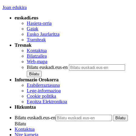
Joan edukira
euskadi.eus
Hasiera-orria
Gaiak
Eusko Jaurlaritza
Tramiteak
Tresnak
Kontaktua
Bilatzailea
Web-mapa
Bilatu euskadi.eus-en
Informazio Orokorra
Erabilerraztasuna
Lege-informazioa
Cookie politika
Egoitza Elektronikoa
Hizkuntza
Bilatu euskadi.eus-en
Bilatu
Kontaktua
Nire karpeta