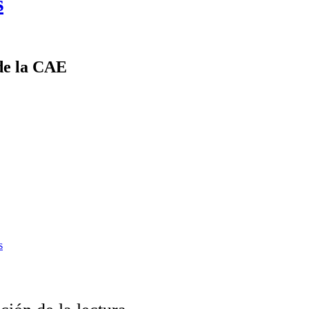
s
de la CAE
s