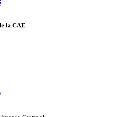
s
de la CAE
s