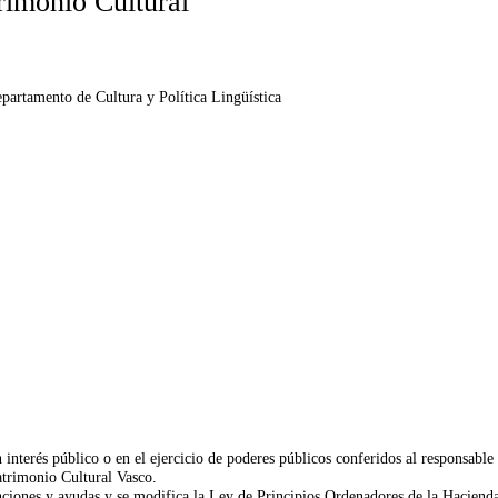
rimonio Cultural
partamento de Cultura y Política Lingüística
interés público o en el ejercicio de poderes públicos conferidos al responsable
imonio Cultural Vasco.
nciones y ayudas y se modifica la Ley de Principios Ordenadores de la Hacienda