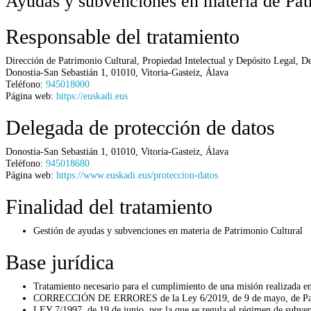
Ayudas y subvenciones en materia de Pat
Responsable del tratamiento
Dirección de Patrimonio Cultural, Propiedad Intelectual y Depósito Legal,
De
Donostia-San Sebastián 1
,
01010
,
Vitoria-Gasteiz
,
Álava
Teléfono:
945018000
Página web:
https://euskadi.eus
Delegada de protección de datos
Donostia-San Sebastián 1
,
01010
,
Vitoria-Gasteiz
,
Álava
Teléfono:
945018680
Página web:
https://www.euskadi.eus/proteccion-datos
Finalidad del tratamiento
Gestión de ayudas y subvenciones en materia de Patrimonio Cultural
Base jurídica
Tratamiento necesario para el cumplimiento de una misión realizada en 
CORRECCIÓN DE ERRORES de la Ley 6/2019, de 9 de mayo, de Patr
LEY 7/1997, de 19 de junio, por la que se regula el régimen de subve