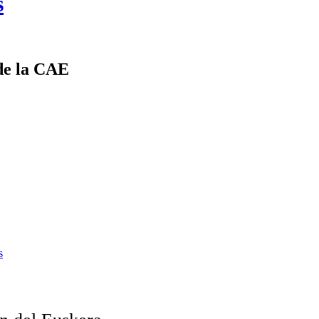
s
de la CAE
s