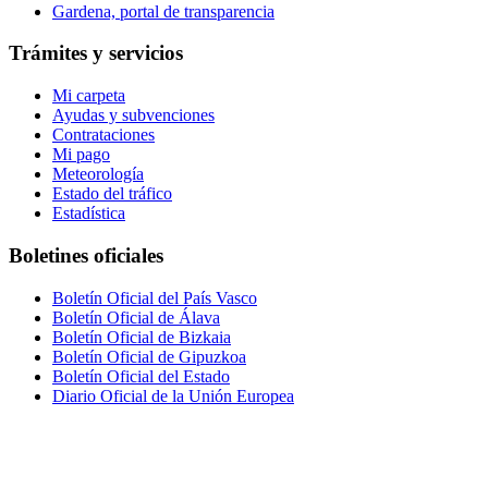
Gardena, portal de transparencia
Trámites y servicios
Mi carpeta
Ayudas y subvenciones
Contrataciones
Mi pago
Meteorología
Estado del tráfico
Estadística
Boletines oficiales
Boletín Oficial del País Vasco
Boletín Oficial de Álava
Boletín Oficial de Bizkaia
Boletín Oficial de Gipuzkoa
Boletín Oficial del Estado
Diario Oficial de la Unión Europea