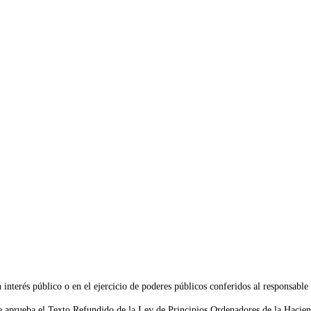
interés público o en el ejercicio de poderes públicos conferidos al responsable
ueba el Texto Refundido de la Ley de Principios Ordenadores de la Haciend