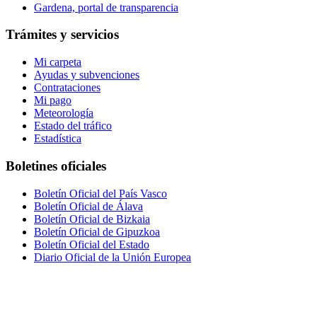
Gardena, portal de transparencia
Trámites y servicios
Mi carpeta
Ayudas y subvenciones
Contrataciones
Mi pago
Meteorología
Estado del tráfico
Estadística
Boletines oficiales
Boletín Oficial del País Vasco
Boletín Oficial de Álava
Boletín Oficial de Bizkaia
Boletín Oficial de Gipuzkoa
Boletín Oficial del Estado
Diario Oficial de la Unión Europea