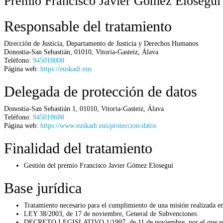
Premio Francisco Javier Gómez Elosegui
Responsable del tratamiento
Dirección de Justicia,
Departamento de Justicia y Derechos Humanos
Donostia-San Sebastián
,
01010
,
Vitoria-Gasteiz
,
Álava
Teléfono:
945018000
Página web:
https://euskadi.eus
Delegada de protección de datos
Donostia-San Sebastián 1
,
01010
,
Vitoria-Gasteiz
,
Álava
Teléfono:
945018680
Página web:
https://www.euskadi.eus/proteccion-datos
Finalidad del tratamiento
Gestión del premio Francisco Javier Gómez Elosegui
Base jurídica
Tratamiento necesario para el cumplimiento de una misión realizada en 
LEY 38/2003, de 17 de noviembre, General de Subvenciones.
DECRETO LEGISLATIVO 1/1997, de 11 de noviembre, por el que se apr