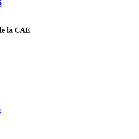
s
de la CAE
s