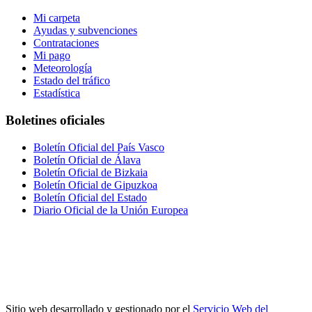
Mi carpeta
Ayudas y subvenciones
Contrataciones
Mi pago
Meteorología
Estado del tráfico
Estadística
Boletines oficiales
Boletín Oficial del País Vasco
Boletín Oficial de Álava
Boletín Oficial de Bizkaia
Boletín Oficial de Gipuzkoa
Boletín Oficial del Estado
Diario Oficial de la Unión Europea
Sitio web desarrollado y gestionado por el
Servicio Web del