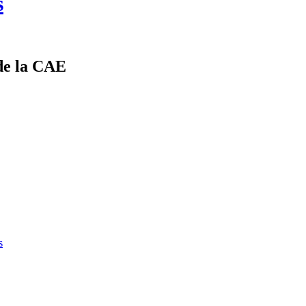
s
de la CAE
s