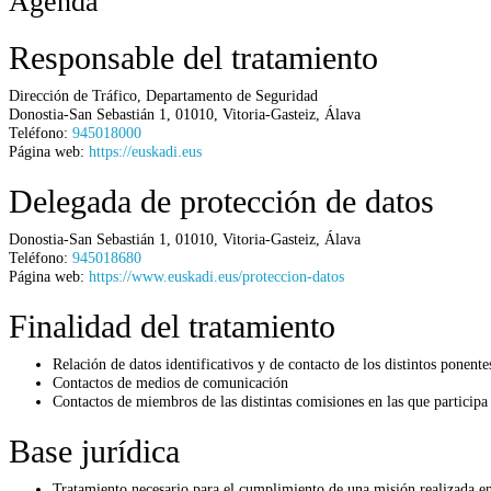
Agenda
Responsable del tratamiento
Dirección de Tráfico,
Departamento de Seguridad
Donostia-San Sebastián 1
,
01010
,
Vitoria-Gasteiz
,
Álava
Teléfono:
945018000
Página web:
https://euskadi.eus
Delegada de protección de datos
Donostia-San Sebastián 1
,
01010
,
Vitoria-Gasteiz
,
Álava
Teléfono:
945018680
Página web:
https://www.euskadi.eus/proteccion-datos
Finalidad del tratamiento
Relación de datos identificativos y de contacto de los distintos ponente
Contactos de medios de comunicación
Contactos de miembros de las distintas comisiones en las que participa
Base jurídica
Tratamiento necesario para el cumplimiento de una misión realizada en 