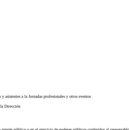
s y asistentes a la Jornadas profesionales y otros eventos
 la Dirección
interés público o en el ejercicio de poderes públicos conferidos al responsable