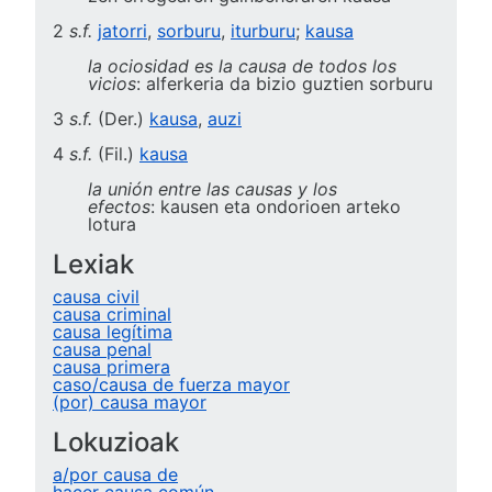
2
s.f.
jatorri
,
sorburu
,
iturburu
;
kausa
la ociosidad es la causa de todos los
vicios
: alferkeria da bizio guztien sorburu
3
s.f.
(
Der.
)
kausa
,
auzi
4
s.f.
(
Fil.
)
kausa
la unión entre las causas y los
efectos
: kausen eta ondorioen arteko
lotura
Lexiak
causa civil
causa criminal
causa legítima
causa penal
causa primera
caso/causa de fuerza mayor
(por) causa mayor
Lokuzioak
a/por causa de