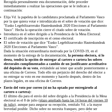
Recogida personalmente esta documentación, debe proceder
inmediatamente a realizar las operaciones que se le indican a
continuación:
Elija Vd. la papeleta de la candidatura proclamada al Parlamento Vasco
por la que quiera votar e introdúzcala en el sobre de votación que dice:
“Eusko Legebiltzarrerako Hauteskundeak 2020 Elecciones al Parlamento
Vasco”. Hecha la operación cierre el citado sobre de votación.
Introduzca en el sobre dirigido a la Presidencia de la Mesa Electoral:
El certificado de inscripción en el censo electoral.
El sobre de votación que dice “Eusko Legebiltzarrerako Hauteskundeak
2020 Elecciones al Parlamento Vasco”.
Dada la situación extraordinaria motivada por la COVID-19, en el
momento de la entrega de la documentación,
la persona electora, si lo
desea, tendrá la opción de entregar al cartero o cartera los sobres
electorales cumplimentados a cambio de un justificante acreditativo
del depósito de su voto
, evitándole así tener que acudir posteriormente a
una oficina de Correos. Todo ello sin perjuicio del derecho del elector a
no entregar su voto en ese momento y hacerlo después, dentro de los
plazos legales, en una oficina de Correos.
Envío del voto por correo (si no ha optado por entregárselo al
cartero o cartera):
El último día para el envío del sobre dirigido a la Presidencia de la Mesa
electoral es el 8 de julio (
plazo ampliado hasta las 14 horas del viernes 10
de julio
), aunque para asegurar su recepción, remítalo Vd. a la mayor
brevedad posible. Dicho sobre no necesita franqueo, pero debe ser