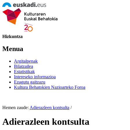
Hizkuntza
Menua
Argitalpenak
Bilatzailea
Estatistikak
Intereseko informazioa
Ezagutu gaitzazu
Kultura Behatokien Nazioarteko Foroa
Hemen zaude:
Adierazleen kontsulta
/
Adierazleen kontsulta