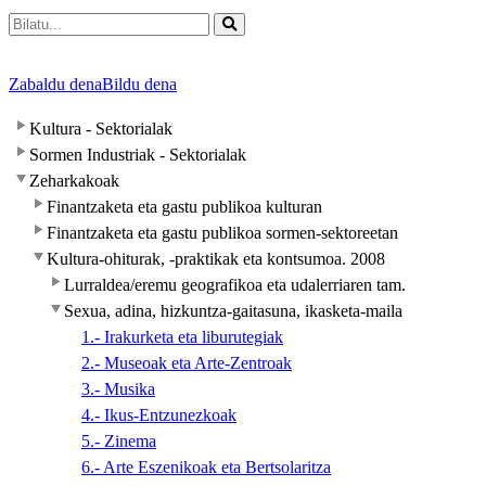
Zabaldu dena
Bildu dena
Kultura - Sektorialak
Sormen Industriak - Sektorialak
Zeharkakoak
Finantzaketa eta gastu publikoa kulturan
Finantzaketa eta gastu publikoa sormen-sektoreetan
Kultura-ohiturak, -praktikak eta kontsumoa. 2008
Lurraldea/eremu geografikoa eta udalerriaren tam.
Sexua, adina, hizkuntza-gaitasuna, ikasketa-maila
1.- Irakurketa eta liburutegiak
2.- Museoak eta Arte-Zentroak
3.- Musika
4.- Ikus-Entzunezkoak
5.- Zinema
6.- Arte Eszenikoak eta Bertsolaritza