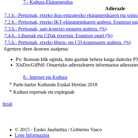
7.- Kultura-Ekipamendua
Adierazle
7.1.b.- Pertsonak, etxeko ikus-entzunezko ekipamenduaren eta soin
7.2.b.- Pertsonak, etxeko IKT-ekipamenduaren arabera. Erantzun ug
7.3.b.- Pertsonak, sare-konexio motaren arabera. (%)
7.4.b.- Liburuak eta CDak etxeetan. Erantzun ugari (%)
7.5.b.- Pertsonak, etxeko liburu- eta CD-kopuruaren arabera. (%)
Agertzen diren ikonoen azalpena:
Px
: Ikonoan klik eginda, datu guztiak behera karga daitezke P
Xls
Doc
Gif
Pdf
: Oinarrizko adierazlearen informazioa adierazt
8.- Internet eta Kultura
Parte-hartze Kulturala Euskal Herrian 2018
Kultura enpresak eta enpleguak
Itzuli
© 2015 - Eusko Jaurlaritza / Gobierno Vasco
Lege Informazioa