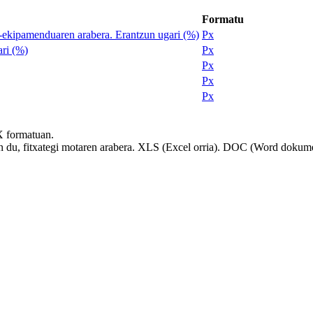
Formatu
u-ekipamenduaren arabera. Erantzun ugari (%)
Px
ari (%)
Px
Px
Px
Px
X formatuan.
en du, fitxategi motaren arabera. XLS (Excel orria). DOC (Word dokumen