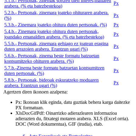
5.1.b.- Pertsonak, zinemak sortzen dien interes-mailaren
Px
arabera. (% eta batezbestekoa)
5.2.b.- Pertsonak, zinemara joateko ohituraren arabera.
Px
(%)
5.3.b.- Zinemara joateko ohitura duten pertsonak. (%)
Px
5.4.b.- Zinemara joateko ohitura duten pertsonak,
Px
joandako emanaldien arabera. (% eta batezbestekoa)
5.5.b.- Pertsonak, zinemara gehiago ez joatean eragina
Px
duten arrazoien arabera. Erantzun ugari (%)
5.6.b.- Pertsonak, zinema beste formatu batzuetan
Px
kontsumitzeko ohituren arabera. (%)
5.7.b.-Zinema beste formatu batzuetan kontsumitzen
Px
duten pertsonak. (%)
5.8.b.- Pertsonak, bideoak eskuratzeko moduaren
Px
arabera. Erantzun ugari (%)
Agertzen diren ikonoen azalpena:
Px
: Ikonoan klik eginda, datu guztiak behera karga daitezke
PX formatuan.
Xls
Doc
Gif
Pdf
: Oinarrizko adierazlearen informazioa
adierazten du, fitxategi motaren arabera. XLS (Excel orria).
DOC (Word dokumentua), GIF (irudia), etab.