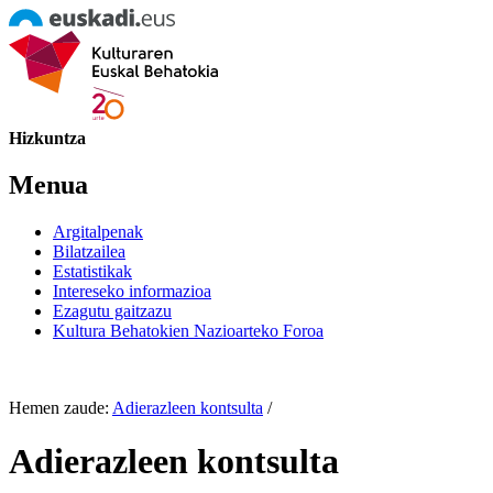
Hizkuntza
Menua
Argitalpenak
Bilatzailea
Estatistikak
Intereseko informazioa
Ezagutu gaitzazu
Kultura Behatokien Nazioarteko Foroa
Hemen zaude:
Adierazleen kontsulta
/
Adierazleen kontsulta