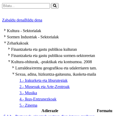
Zabaldu dena
Bildu dena
Kultura - Sektorialak
Sormen Industriak - Sektorialak
Zeharkakoak
Finantzaketa eta gastu publikoa kulturan
Finantzaketa eta gastu publikoa sormen-sektoreetan
Kultura-ohiturak, -praktikak eta kontsumoa. 2008
Lurraldea/eremu geografikoa eta udalerriaren tam.
Sexua, adina, hizkuntza-gaitasuna, ikasketa-maila
1.- Irakurketa eta liburutegiak
2.- Museoak eta Arte-Zentroak
3.- Musika
4.- Ikus-Entzunezkoak
5.- Zinema
Adierazle
Formatu