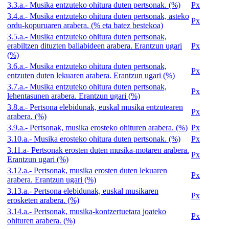
3.3.a.- Musika entzuteko ohitura duten pertsonak. (%)
Px
3.4.a.- Musika entzuteko ohitura duten pertsonak, asteko
Px
ordu-kopuruaren arabera. (% eta batez bestekoa)
3.5.a.- Musika entzuteko ohitura duten pertsonak,
erabiltzen dituzten baliabideen arabera. Erantzun ugari
Px
(%)
3.6.a.- Musika entzuteko ohitura duten pertsonak,
Px
entzuten duten lekuaren arabera. Erantzun ugari (%)
3.7.a.- Musika entzuteko ohitura duten pertsonak,
Px
lehentasunen arabera. Erantzun ugari (%)
3.8.a.- Pertsona elebidunak, euskal musika entzutearen
Px
arabera. (%)
3.9.a.- Pertsonak, musika erosteko ohituren arabera. (%)
Px
3.10.a.- Musika erosteko ohitura duten pertsonak. (%)
Px
3.11.a- Pertsonak erosten duten musika-motaren arabera.
Px
Erantzun ugari (%)
3.12.a.- Pertsonak, musika erosten duten lekuaren
Px
arabera. Erantzun ugari (%)
3.13.a.- Pertsona elebidunak, euskal musikaren
Px
erosketen arabera. (%)
3.14.a.- Pertsonak, musika-kontzertuetara joateko
Px
ohituren arabera. (%)