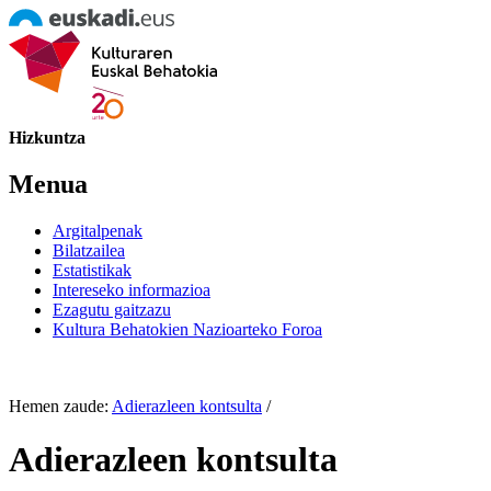
Hizkuntza
Menua
Argitalpenak
Bilatzailea
Estatistikak
Intereseko informazioa
Ezagutu gaitzazu
Kultura Behatokien Nazioarteko Foroa
Hemen zaude:
Adierazleen kontsulta
/
Adierazleen kontsulta