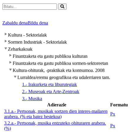
Zabaldu dena
Bildu dena
Kultura - Sektorialak
Sormen Industriak - Sektorialak
Zeharkakoak
Finantzaketa eta gastu publikoa kulturan
Finantzaketa eta gastu publikoa sormen-sektoreetan
Kultura-ohiturak, -praktikak eta kontsumoa. 2008
Lurraldea/eremu geografikoa eta udalerriaren tam.
1.- Irakurketa eta liburutegiak
2.- Museoak eta Arte-Zentroak
3.- Musika
Adierazle
Formatu
3.1.a.- Pertsonak, musikak sortzen dien interes-mailaren
Px
arabera. (% eta batez bestekoa)
3.2.a.- Pertsonak, musika entzuteko ohituraren arabera.
Px
(%)