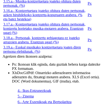
3.15.a.- Musika-kontzertuetara joateko ohitura duten
Px
pertsonak. (%)
3.16.a.- Kontzertuetara joateko ohitura duten pertsonak,
azken hiruhilekoko kontzertu-kopuruaren arabera. (%
Px
eta batez bestekoa)
3.17.a.- Kontzertuetara joateko ohitura duten pertsonak,
kontzertu horietako musika-motaren arabera. Erantzun
Px
ugari (%)
3.18.a.- Pertsonak, kontzertu gehiagotara ez joateko
Px
arrazoien arabera. Erantzun ugari (%)
3.19.a.- Euskal musikako kontzertuetara joaten diren
Px
pertsona elebidunak. (%)
Agertzen diren ikonoen azalpena:
Px
: Ikonoan klik eginda, datu guztiak behera karga daitezke
PX formatuan.
Xls
Doc
Gif
Pdf
: Oinarrizko adierazlearen informazioa
adierazten du, fitxategi motaren arabera. XLS (Excel orria).
DOC (Word dokumentua), GIF (irudia), etab.
4.- Ikus-Entzunezkoak
5.- Zinema
6.- Arte Eszenikoak eta Bertsolaritza