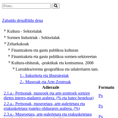
Zabaldu dena
Bildu dena
Kultura - Sektorialak
Sormen Industriak - Sektorialak
Zeharkakoak
Finantzaketa eta gastu publikoa kulturan
Finantzaketa eta gastu publikoa sormen-sektoreetan
Kultura-ohiturak, -praktikak eta kontsumoa. 2008
Lurraldea/eremu geografikoa eta udalerriaren tam.
1.- Irakurketa eta liburutegiak
2.- Museoak eta Arte-Zentroak
Adierazle
Formatu
2.1.a.- Pertsonak, museoek eta arte-zentroek sortzen
Px
dieten interes-mailaren arabera. (% eta batez bestekoa)
2.2.a.- Pertsonak, museoetara, arte-galerietara eta
Px
erakusketetara joateko ohituraren arabera. (%)
2.3.a.- Museoetara, arte-galerietara eta erakusketetara
Px