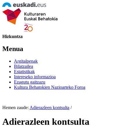
Hizkuntza
Menua
Argitalpenak
Bilatzailea
Estatistikak
Intereseko informazioa
Ezagutu gaitzazu
Kultura Behatokien Nazioarteko Foroa
Hemen zaude:
Adierazleen kontsulta
/
Adierazleen kontsulta