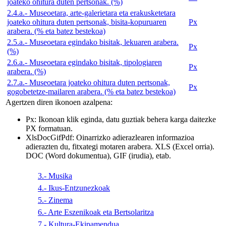
joateko ohitura duten pertsonak. (%)
2.4.a.- Museoetara, arte-galerietara eta erakusketetara
joateko ohitura duten pertsonak, bisita-kopuruaren
Px
arabera. (% eta batez bestekoa)
2.5.a.- Museoetara egindako bisitak, lekuaren arabera.
Px
(%)
2.6.a.- Museoetara egindako bisitak, tipologiaren
Px
arabera. (%)
2.7.a.- Museoetara joateko ohitura duten pertsonak,
Px
gogobetetze-mailaren arabera. (% eta batez bestekoa)
Agertzen diren ikonoen azalpena:
Px
: Ikonoan klik eginda, datu guztiak behera karga daitezke
PX formatuan.
Xls
Doc
Gif
Pdf
: Oinarrizko adierazlearen informazioa
adierazten du, fitxategi motaren arabera. XLS (Excel orria).
DOC (Word dokumentua), GIF (irudia), etab.
3.- Musika
4.- Ikus-Entzunezkoak
5.- Zinema
6.- Arte Eszenikoak eta Bertsolaritza
7.- Kultura-Ekipamendua