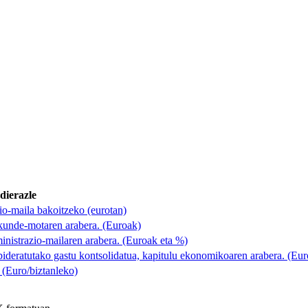
dierazle
io-maila bakoitzeko (eurotan)
akunde-motaren arabera. (Euroak)
inistrazio-mailaren arabera. (Euroak eta %)
ideratutako gastu kontsolidatua, kapitulu ekonomikoaren arabera. (Eur
 (Euro/biztanleko)