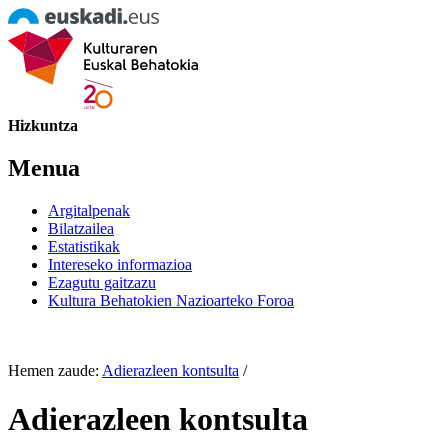
Hizkuntza
Menua
Argitalpenak
Bilatzailea
Estatistikak
Intereseko informazioa
Ezagutu gaitzazu
Kultura Behatokien Nazioarteko Foroa
Hemen zaude:
Adierazleen kontsulta
/
Adierazleen kontsulta