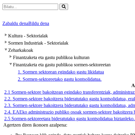
Zabaldu dena
Bildu dena
Kultura - Sektorialak
Sormen Industriak - Sektorialak
Zeharkakoak
Finantzaketa eta gastu publikoa kulturan
Finantzaketa eta gastu publikoa sormen-sektoreetan
1. Sormen sektorean egindako gastu likidatua
2. Sormen-sektoreetako gastu kontsolidatua.
A
2.1 Sormen-sektore bakoitzean egindako transferentziak, administraz
2.2. Sormen-sektore bakoitzera bideratutako gastu kontsolidatua, er
2.3. Sormen-sektore bakoitzera bideratutako gastu kontsolidatua, adm
2.4. EAEko administrazio publiko osoak sormen-sektore bakoitzera b
2.5 Sormen-sektoreetara bideratutako gastu kontsolidatua biztanleko.
Agertzen diren ikonoen azalpena: