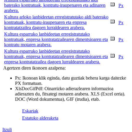
baterako kontratuak, kontratu-iraupenaren eta adinaren
Px
arabera.
Kultura arloko lanbideetan erregistratutako aldi baterako
kontratuak, kontratu-iraupenaren eta enpresa
Px
kontratatzailea dagoen lurraldearen arabera.
Kultura esparruko lanbideetan erregistratutako
kontratuak, enpresa kontratatzailearen dimentsioaren eta
Px
kontratu motaren arabera.
Kultura esparruko lanbideetan erregistratutako
kontratuak, enpresa kontratatzailearen dimentsioaren eta
Px
enpresa kontratatzailea dagoen lurraldearen arabera.
Agertzen diren ikonoen azalpena:
Px
: Ikonoan klik eginda, datu guztiak behera karga daitezke
PX formatuan.
Xls
Doc
Gif
Pdf
: Oinarrizko adierazlearen informazioa
adierazten du, fitxategi motaren arabera. XLS (Excel orria).
DOC (Word dokumentua), GIF (irudia), etab.
Eskariak
Estatuko alderaketa
Itzuli