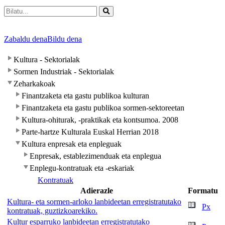
Zabaldu dena
Bildu dena
Kultura - Sektorialak
Sormen Industriak - Sektorialak
Zeharkakoak
Finantzaketa eta gastu publikoa kulturan
Finantzaketa eta gastu publikoa sormen-sektoreetan
Kultura-ohiturak, -praktikak eta kontsumoa. 2008
Parte-hartze Kulturala Euskal Herrian 2018
Kultura enpresak eta enpleguak
Enpresak, establezimenduak eta enplegua
Enplegu-kontratuak eta -eskariak
Kontratuak
Adierazle
Formatu
Kultura- eta sormen-arloko lanbideetan erregistratutako
Px
kontratuak, guztizkoarekiko.
Kultur esparruko lanbideetan erregistratutako