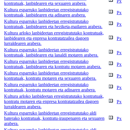
Px
kontratuak, lanbidearen eta sexuaren arabera.
Kultura esparruko lanbideetan erregistratutako
Px
kontratuak, lanbidearen eta adinaren arabera.
Kultura esparruko lanbideetan erregistratutako
Px
kontratuak, lanbidearen eta heziketa-mailaren arabera.
Kultura arloko lanbideetan erregistratutako kontratuak,
lanbidearen eta enpresa kontratatzailea dagoen
Px
lurraldearen arabera.
Kultura esparruko lanbideetan erregistratutako
Px
kontratuak, lanbidearen eta lanaldi motaren arabera.
Kultura esparruko lanbideetan erregistratutako
Px
kontratuak, lanbidearen eta kontratu motaren arabera.
Kultura esparruko lanbideetan erregistratutako
Px
kontratuak, kontratu motaren eta sexuaren arabera.
Kultura esparruko lanbideetan erregistratutako
Px
kontratuak, kontratu motaren eta adinaren arabera.
Kultura arloko lanbideetan erregistratutako kontratuak,
kontratu motaren eta enpresa kontratatzailea dagoen
Px
lurraldearen arabera.
Kultura esparruko lanbideetan erregistratutako aldi
baterako kontratuak, kontratu-iraupenaren eta sexuaren
Px
arabera.
Kultura esparruko lanbideetan erregistratutako aldi