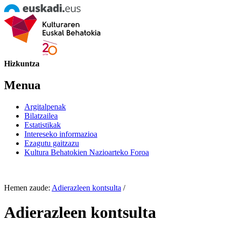
Hizkuntza
Menua
Argitalpenak
Bilatzailea
Estatistikak
Intereseko informazioa
Ezagutu gaitzazu
Kultura Behatokien Nazioarteko Foroa
Hemen zaude:
Adierazleen kontsulta
/
Adierazleen kontsulta