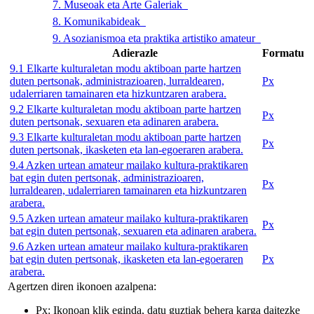
7. Museoak eta Arte Galeriak
8. Komunikabideak
9. Asozianismoa eta praktika artistiko amateur
Adierazle
Formatu
9.1 Elkarte kulturaletan modu aktiboan parte hartzen
duten pertsonak, administrazioaren, lurraldearen,
Px
udalerriaren tamainaren eta hizkuntzaren arabera.
9.2 Elkarte kulturaletan modu aktiboan parte hartzen
Px
duten pertsonak, sexuaren eta adinaren arabera.
9.3 Elkarte kulturaletan modu aktiboan parte hartzen
Px
duten pertsonak, ikasketen eta lan-egoeraren arabera.
9.4 Azken urtean amateur mailako kultura-praktikaren
bat egin duten pertsonak, administrazioaren,
Px
lurraldearen, udalerriaren tamainaren eta hizkuntzaren
arabera.
9.5 Azken urtean amateur mailako kultura-praktikaren
Px
bat egin duten pertsonak, sexuaren eta adinaren arabera.
9.6 Azken urtean amateur mailako kultura-praktikaren
bat egin duten pertsonak, ikasketen eta lan-egoeraren
Px
arabera.
Agertzen diren ikonoen azalpena:
Px
: Ikonoan klik eginda, datu guztiak behera karga daitezke