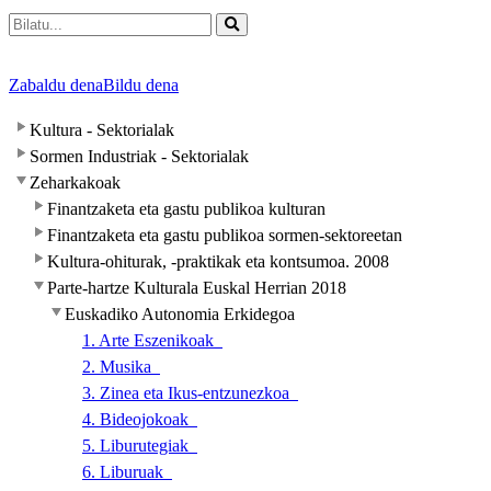
Zabaldu dena
Bildu dena
Kultura - Sektorialak
Sormen Industriak - Sektorialak
Zeharkakoak
Finantzaketa eta gastu publikoa kulturan
Finantzaketa eta gastu publikoa sormen-sektoreetan
Kultura-ohiturak, -praktikak eta kontsumoa. 2008
Parte-hartze Kulturala Euskal Herrian 2018
Euskadiko Autonomia Erkidegoa
1. Arte Eszenikoak
2. Musika
3. Zinea eta Ikus-entzunezkoa
4. Bideojokoak
5. Liburutegiak
6. Liburuak