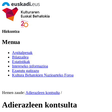
Hizkuntza
Menua
Argitalpenak
Bilatzailea
Estatistikak
Intereseko informazioa
Ezagutu gaitzazu
Kultura Behatokien Nazioarteko Foroa
Hemen zaude:
Adierazleen kontsulta
/
Adierazleen kontsulta