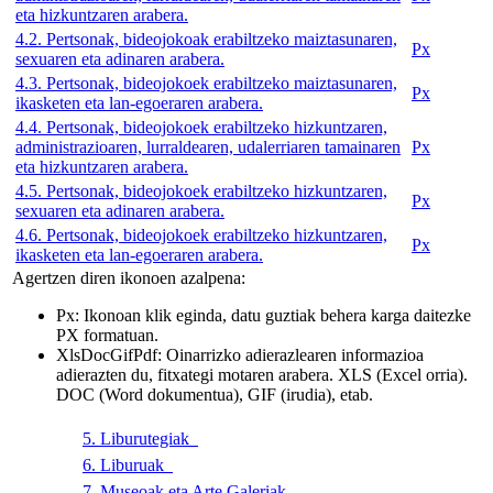
eta hizkuntzaren arabera.
4.2. Pertsonak, bideojokoak erabiltzeko maiztasunaren,
Px
sexuaren eta adinaren arabera.
4.3. Pertsonak, bideojokoek erabiltzeko maiztasunaren,
Px
ikasketen eta lan-egoeraren arabera.
4.4. Pertsonak, bideojokoek erabiltzeko hizkuntzaren,
administrazioaren, lurraldearen, udalerriaren tamainaren
Px
eta hizkuntzaren arabera.
4.5. Pertsonak, bideojokoek erabiltzeko hizkuntzaren,
Px
sexuaren eta adinaren arabera.
4.6. Pertsonak, bideojokoek erabiltzeko hizkuntzaren,
Px
ikasketen eta lan-egoeraren arabera.
Agertzen diren ikonoen azalpena:
Px
: Ikonoan klik eginda, datu guztiak behera karga daitezke
PX formatuan.
Xls
Doc
Gif
Pdf
: Oinarrizko adierazlearen informazioa
adierazten du, fitxategi motaren arabera. XLS (Excel orria).
DOC (Word dokumentua), GIF (irudia), etab.
5. Liburutegiak
6. Liburuak
7. Museoak eta Arte Galeriak