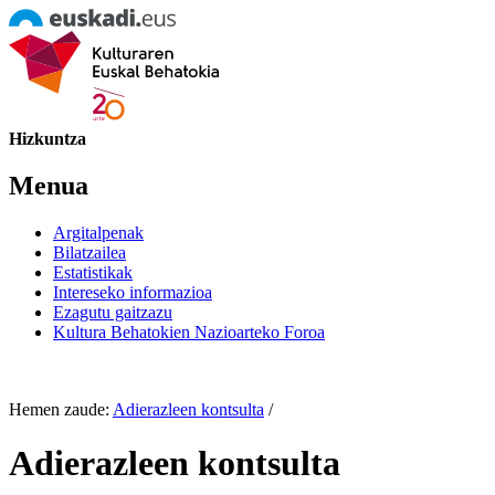
Hizkuntza
Menua
Argitalpenak
Bilatzailea
Estatistikak
Intereseko informazioa
Ezagutu gaitzazu
Kultura Behatokien Nazioarteko Foroa
Hemen zaude:
Adierazleen kontsulta
/
Adierazleen kontsulta