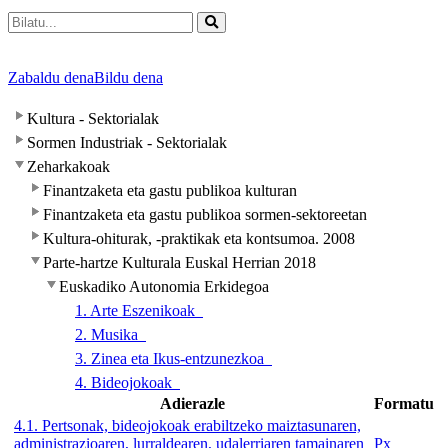
Zabaldu dena
Bildu dena
Kultura - Sektorialak
Sormen Industriak - Sektorialak
Zeharkakoak
Finantzaketa eta gastu publikoa kulturan
Finantzaketa eta gastu publikoa sormen-sektoreetan
Kultura-ohiturak, -praktikak eta kontsumoa. 2008
Parte-hartze Kulturala Euskal Herrian 2018
Euskadiko Autonomia Erkidegoa
1. Arte Eszenikoak
2. Musika
3. Zinea eta Ikus-entzunezkoa
4. Bideojokoak
Adierazle
Formatu
4.1. Pertsonak, bideojokoak erabiltzeko maiztasunaren,
administrazioaren, lurraldearen, udalerriaren tamainaren
Px