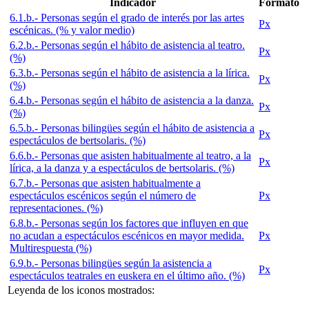
Indicador
Formato
6.1.b.- Personas según el grado de interés por las artes
Px
escénicas. (% y valor medio)
6.2.b.- Personas según el hábito de asistencia al teatro.
Px
(%)
6.3.b.- Personas según el hábito de asistencia a la lírica.
Px
(%)
6.4.b.- Personas según el hábito de asistencia a la danza.
Px
(%)
6.5.b.- Personas bilingües según el hábito de asistencia a
Px
espectáculos de bertsolaris. (%)
6.6.b.- Personas que asisten habitualmente al teatro, a la
Px
lírica, a la danza y a espectáculos de bertsolaris. (%)
6.7.b.- Personas que asisten habitualmente a
espectáculos escénicos según el número de
Px
representaciones. (%)
6.8.b.- Personas según los factores que influyen en que
no acudan a espectáculos escénicos en mayor medida.
Px
Multirespuesta (%)
6.9.b.- Personas bilingües según la asistencia a
Px
espectáculos teatrales en euskera en el último año. (%)
Leyenda de los iconos mostrados: