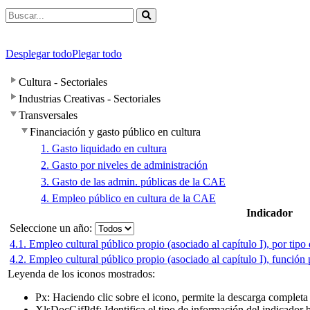
Desplegar todo
Plegar todo
Cultura - Sectoriales
Industrias Creativas - Sectoriales
Transversales
Financiación y gasto público en cultura
1. Gasto liquidado en cultura
2. Gasto por niveles de administración
3. Gasto de las admin. públicas de la CAE
4. Empleo público en cultura de la CAE
Indicador
Seleccione un año:
4.1. Empleo cultural público propio (asociado al capítulo I), por tipo
4.2. Empleo cultural público propio (asociado al capítulo I), función
Leyenda de los iconos mostrados:
Px
: Haciendo clic sobre el icono, permite la descarga completa
Xls
Doc
Gif
Pdf
: Identifica el tipo de información del indicad