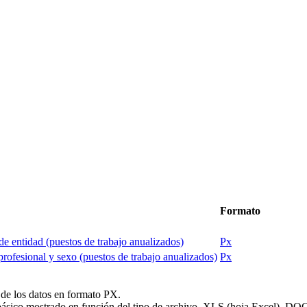
Formato
 de entidad (puestos de trabajo anualizados)
Px
 profesional y sexo (puestos de trabajo anualizados)
Px
 de los datos en formato PX.
or básico mostrado en función del tipo de archivo. XLS (hoja Excel), D