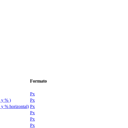
Formato
Px
s y % )
Px
s y % horizontal)
Px
Px
Px
Px