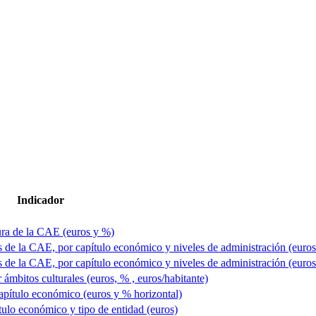
Indicador
tura de la CAE (euros y %)
cas de la CAE, por capítulo económico y niveles de administración (euro
cas de la CAE, por capítulo económico y niveles de administración (euro
 ámbitos culturales (euros, % , euros/habitante)
capítulo económico (euros y % horizontal)
tulo económico y tipo de entidad (euros)