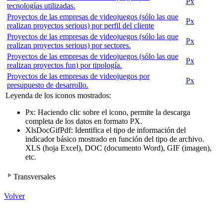
Px
tecnologías utilizadas.
Proyectos de las empresas de videojuegos (sólo las que
Px
realizan proyectos serious) por perfil del cliente
Proyectos de las empresas de videojuegos (sólo las que
Px
realizan proyectos serious) por sectores.
Proyectos de las empresas de videojuegos (sólo las que
Px
realizan proyectos fun) por tipología.
Proyectos de las empresas de videojuegos por
Px
presupuesto de desarrollo.
Leyenda de los iconos mostrados:
Px
: Haciendo clic sobre el icono, permite la descarga
completa de los datos en formato PX.
Xls
Doc
Gif
Pdf
: Identifica el tipo de información del
indicador básico mostrado en función del tipo de archivo.
XLS (hoja Excel), DOC (documento Word), GIF (imagen),
etc.
Transversales
Volver