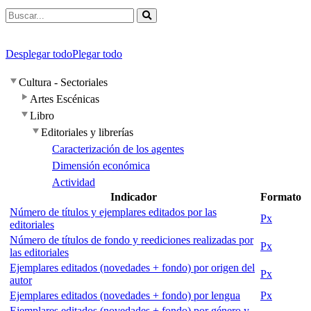
Desplegar todo
Plegar todo
Cultura - Sectoriales
Artes Escénicas
Libro
Editoriales y librerías
Caracterización de los agentes
Dimensión económica
Actividad
Indicador
Formato
Número de títulos y ejemplares editados por las
Px
editoriales
Número de títulos de fondo y reediciones realizadas por
Px
las editoriales
Ejemplares editados (novedades + fondo) por origen del
Px
autor
Ejemplares editados (novedades + fondo) por lengua
Px
Ejemplares editados (novedades + fondo) por género y