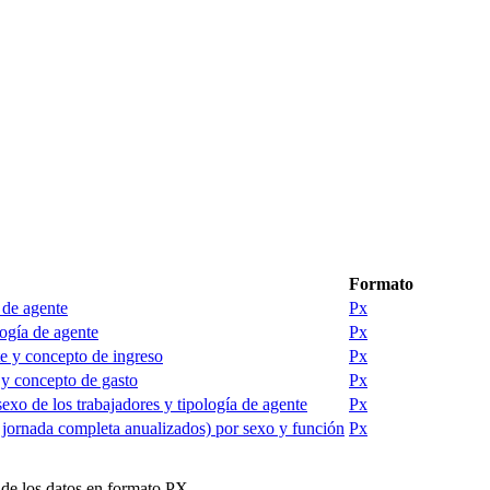
Formato
a de agente
Px
logía de agente
Px
nte y concepto de ingreso
Px
e y concepto de gasto
Px
sexo de los trabajadores y tipología de agente
Px
 a jornada completa anualizados) por sexo y función
Px
 de los datos en formato PX.