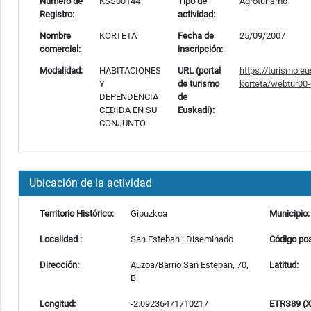
Número de
KSS00144
Tipo de
Agroturismo
Registro:
actividad:
Nombre
KORTETA
Fecha de
25/09/2007
comercial:
inscripción:
Modalidad:
HABITACIONES
URL (portal
https://turismo.e
Y
de turismo
korteta/webtur00-
DEPENDENCIA
de
CEDIDA EN SU
Euskadi):
CONJUNTO
Ubicación de la actividad
Territorio Histórico:
Gipuzkoa
Municipio:
Localidad :
San Esteban | Diseminado
Código pos
Dirección:
Auzoa/Barrio San Esteban, 70,
Latitud:
B
Longitud:
-2.09236471710217
ETRS89 (X