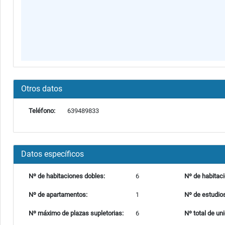
Otros datos
Teléfono:
639489833
Datos específicos
Nº de habitaciones dobles:
6
Nº de habitaci
Nº de apartamentos:
1
Nº de estudio
Nº máximo de plazas supletorias:
6
Nº total de un