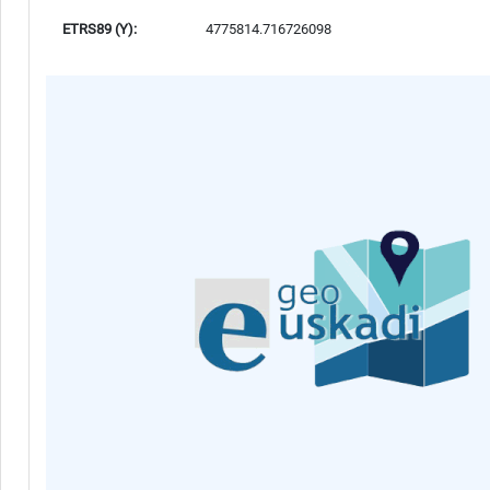
ETRS89 (Y):
4775814.716726098